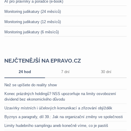
AI pro právníky a poradce (e-book)
Monitoring judikatury (24 měsíců)
Monitoring judikatury (12 měsíců)
Monitoring judikatury (6 měsíců)
NEJČTENĚJŠÍ NA EPRAVO.CZ
24 hod
7 dní
30 dní
Než se upíšete do reality show
Konec prázdných holdingů? NSS upozorňuje na limity osvobození
dividend bez ekonomického důvodu
Uzavírky místních i účelových komunikací a zřizování objížděk
Byznys a paragrafy, díl 39.: Jak na organizační změny ve společnosti
Limity hudebního samplingu aneb konečně víme, co je pastiš