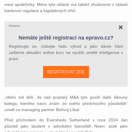
mezi společníky. Mimo tyto oblasti má taktéž zkušenosti v oblasti
bankovní regulace a kapitálových trhů.
Reklama
Nemáte ještě registraci na epravo.cz?
Registrujte se, získejte řadu výhod a jako dárek Vám
zašleme aktuální online kurz na využití umělé inteligence v
praxi.
REGISTROVAT ZDE
„Velmi mě těší, že náš pražský M&A tým posílí další šikovný
kolega, kterého navíc znám ze svého předchozího působiště“
uvedl co-managing partner Bořivoj Líbal.
Před příchodem do Eversheds Sutherland v roce 2024 Jan
působil jako student v advokátní kanceláři Noerr, poté jako