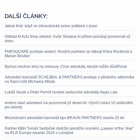
DALŠÍ ČLÁNKY:
Jakub Král: když se zdravotnické právo potkává s praxí
Odklad AI Actu firmy uklidnil. Kvůli Shadow AI přitom porušují povinnosti už
dnes
FAIRSQUARE posiluje vedení. Novými partnery se stávají Klára Rücklová a
Marian Boubel
Byznys nechce stroj na smlouvy. Chce advokáty, kterým může důvěřovat
Advokátní kancelář SCHEJBAL & PARTNERS posiluje o předního odborníka
na řízení rizik Michaela Milata
Lukáš Vacek a Peter Perniš novými vedoucími advokáty Aegis Law
endors staví advokacii na pozornosti již deset let. Výročí oslaví 10 událostmi
pro klienty
Mezinárodní advokátní kancelář bpv BRAUN PARTNERS slavila 20 let
Partner BBH Tomáš Sedláček obdržel prestižní ocenění „Lawyer of the Year“
na IFLR Europe Awards 2026 v Londýně