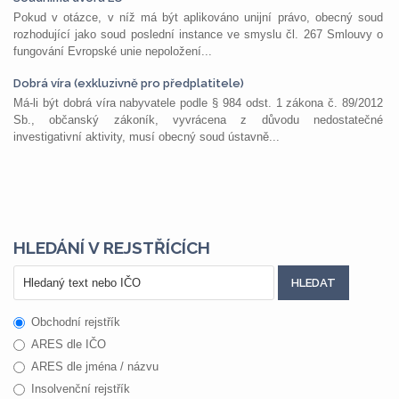
Pokud v otázce, v níž má být aplikováno unijní právo, obecný soud
rozhodující jako soud poslední instance ve smyslu čl. 267 Smlouvy o
fungování Evropské unie nepoložení...
Dobrá víra (exkluzivně pro předplatitele)
Má-li být dobrá víra nabyvatele podle § 984 odst. 1 zákona č. 89/2012
Sb., občanský zákoník, vyvrácena z důvodu nedostatečné
investigativní aktivity, musí obecný soud ústavně...
HLEDÁNÍ V REJSTŘÍCÍCH
Obchodní rejstřík
ARES dle IČO
ARES dle jména / názvu
Insolvenční rejstřík