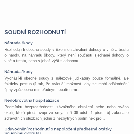
SOUDNÍ ROZHODNUTÍ
Náhrada škody
Rozhodují-li obecné soudy v řízení o schválení dohody o vině a trestu
o nároku na náhradu škody, který není součástí sjednané dohody o
vině a trestu, nebo s jehož výší sjednanou...
Náhrada škody
Vychází-li obecné soudy z nálezové judikatury pouze formálně, ale
fakticky postupují tak, že vyloučí možnost, aby se mohl odškodnění
újmy způsobené mimořádnými opatřeními...
Nedobrovolná hospitalizace
Podmínku bezprostřednosti závažného ohrožení sebe nebo svého
okolí, která představuje ve smyslu § 38 odst. 1 písm. b) zákona o
zdravotních službách jednu z nezbytných podmínek pro...
Odůvodnění rozhodnutí o nepoložení předběžné otázky
Soudnímu dvoru EU