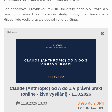
advokátní koncipient v advokátní kanceláři Skils.
Jan absolvoval Právnickou fakultu Univerzity Karlovy v Praze a v
rámci programu Erasmus roční studijní pobyt na Univerzitě v
Rijece, kde vedle práva studoval i chorvatštinu.
Reklama
Claude (Anthropic) od A do Z v právní praxi
(online - živé vysílání) - 11.8.2026
11.8.2026 13:00
3 975 Kč s DPH
3 285 Kč bez DPH