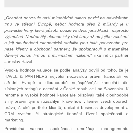
„Ocenění potvrzuje naši mimořádně silnou pozici na advokátním
trhu ve střední Evropě, neboť hodnota přes 2 miliardy je u
právnické firmy, která působí pouze ve dvou jurisdikcích, naprosto
výjimečná. Nepřetržitý ekonomický růst firmy už od jejího založení
a její dlouhodobá ekonomická stabilita jsou také potvrzením pro
naše klienty a obchodní partnery, že spolupracují s maximálně
důvěryhodnou firmou s minimálním rizikem,“
říká řídící partner
Jaroslav Havel.
Vysoká hodnota valuace se podle analýzy odvíjí od toho, že je
HAVEL & PARTNERS největší nezávislou právní kanceláří ve
střední Evropě a dlouhodobě nejúspěšnější kanceláří dle
získaných ratingů a ocenění v České republice i na Slovensku. K
renomé a vysoké hodnotě kanceláře přispívají také dlouhodobě
silný právní tým s rozsáhlým know-how v téměř všech oborech
práva, široké portfolio klientů, unikátní business development a
CRM systém či strategické finanční řízení společnosti a
marketing.
Pravidelná valuace společnosti umožňuje managementu