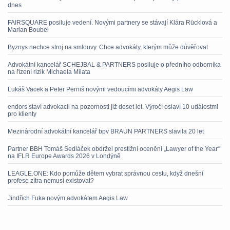
dnes
FAIRSQUARE posiluje vedení. Novými partnery se stávají Klára Rücklová a
Marian Boubel
Byznys nechce stroj na smlouvy. Chce advokáty, kterým může důvěřovat
Advokátní kancelář SCHEJBAL & PARTNERS posiluje o předního odborníka
na řízení rizik Michaela Milata
Lukáš Vacek a Peter Perniš novými vedoucími advokáty Aegis Law
endors staví advokacii na pozornosti již deset let. Výročí oslaví 10 událostmi
pro klienty
Mezinárodní advokátní kancelář bpv BRAUN PARTNERS slavila 20 let
Partner BBH Tomáš Sedláček obdržel prestižní ocenění „Lawyer of the Year“
na IFLR Europe Awards 2026 v Londýně
LEAGLE.ONE: Kdo pomůže dětem vybrat správnou cestu, když dnešní
profese zítra nemusí existovat?
Jindřich Fuka novým advokátem Aegis Law