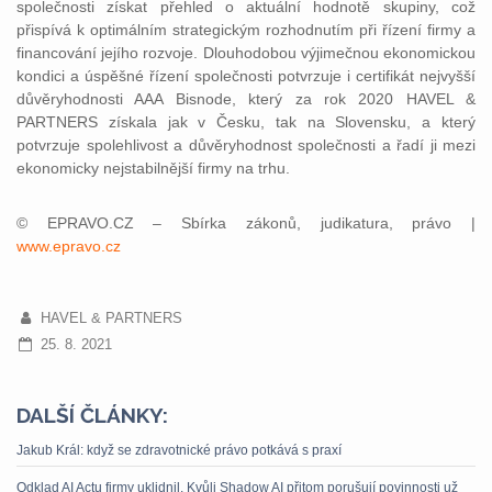
společnosti získat přehled o aktuální hodnotě skupiny, což
přispívá k optimálním strategickým rozhodnutím při řízení firmy a
financování jejího rozvoje. Dlouhodobou výjimečnou ekonomickou
kondici a úspěšné řízení společnosti potvrzuje i certifikát nejvyšší
důvěryhodnosti AAA Bisnode, který za rok 2020 HAVEL &
PARTNERS získala jak v Česku, tak na Slovensku, a který
potvrzuje spolehlivost a důvěryhodnost společnosti a řadí ji mezi
ekonomicky nejstabilnější firmy na trhu.
© EPRAVO.CZ – Sbírka zákonů, judikatura, právo |
www.epravo.cz
HAVEL & PARTNERS
25. 8. 2021
DALŠÍ ČLÁNKY:
Jakub Král: když se zdravotnické právo potkává s praxí
Odklad AI Actu firmy uklidnil. Kvůli Shadow AI přitom porušují povinnosti už