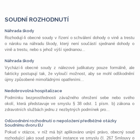
SOUDNÍ ROZHODNUTÍ
Náhrada škody
Rozhodují-li obecné soudy v řízení o schválení dohody o vině a trestu
o nároku na náhradu škody, který není součástí sjednané dohody o
vině a trestu, nebo s jehož výší sjednanou...
Náhrada škody
Vychází-li obecné soudy z nálezové judikatury pouze formálně, ale
fakticky postupují tak, že vyloučí možnost, aby se mohl odškodnění
újmy způsobené mimořádnými opatřeními...
Nedobrovolná hospitalizace
Podmínku bezprostřednosti závažného ohrožení sebe nebo svého
okolí, která představuje ve smyslu § 38 odst. 1 písm. b) zákona o
zdravotních službách jednu z nezbytných podmínek pro...
Odůvodnění rozhodnutí o nepoložení předběžné otázky
Soudnímu dvoru EU
Pokud v otázce, v níž má být aplikováno unijní právo, obecný soud
rozhodující jako soud poslední instance ve smyslu čl. 267 Smlouvy o