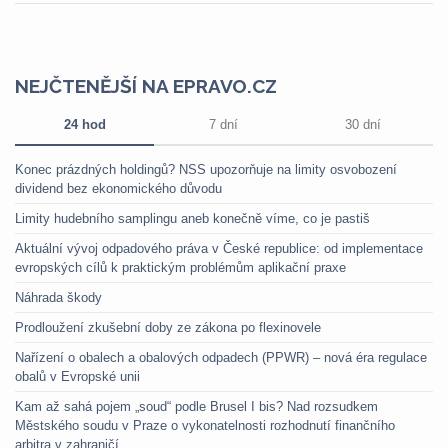
NEJČTENĚJŠÍ NA EPRAVO.CZ
24 hod
7 dní
30 dní
Konec prázdných holdingů? NSS upozorňuje na limity osvobození
dividend bez ekonomického důvodu
Limity hudebního samplingu aneb konečně víme, co je pastiš
Aktuální vývoj odpadového práva v České republice: od implementace
evropských cílů k praktickým problémům aplikační praxe
Náhrada škody
Prodloužení zkušební doby ze zákona po flexinovele
Nařízení o obalech a obalových odpadech (PPWR) – nová éra regulace
obalů v Evropské unii
Kam až sahá pojem „soud“ podle Brusel I bis? Nad rozsudkem
Městského soudu v Praze o vykonatelnosti rozhodnutí finančního
arbitra v zahraničí