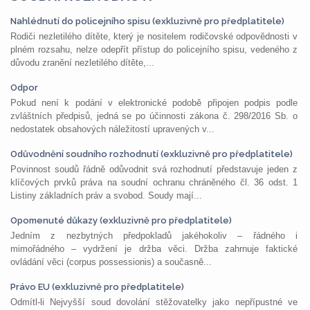
Nahlédnutí do policejního spisu (exkluzivně pro předplatitele)
Rodiči nezletilého dítěte, který je nositelem rodičovské odpovědnosti v
plném rozsahu, nelze odepřít přístup do policejního spisu, vedeného z
důvodu zranění nezletilého dítěte,...
Odpor
Pokud není k podání v elektronické podobě připojen podpis podle
zvláštních předpisů, jedná se po účinnosti zákona č. 298/2016 Sb. o
nedostatek obsahových náležitostí upravených v...
Odůvodnění soudního rozhodnutí (exkluzivně pro předplatitele)
Povinnost soudů řádně odůvodnit svá rozhodnutí představuje jeden z
klíčových prvků práva na soudní ochranu chráněného čl. 36 odst. 1
Listiny základních práv a svobod. Soudy mají...
Opomenuté důkazy (exkluzivně pro předplatitele)
Jedním z nezbytných předpokladů jakéhokoliv – řádného i
mimořádného – vydržení je držba věci. Držba zahrnuje faktické
ovládání věci (corpus possessionis) a současně...
Právo EU (exkluzivně pro předplatitele)
Odmítl-li Nejvyšší soud dovolání stěžovatelky jako nepřípustné ve