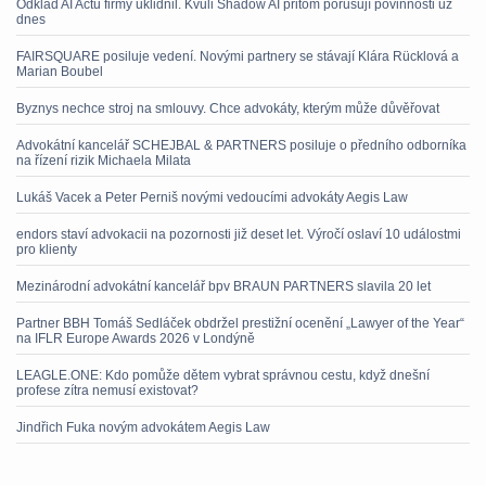
Odklad AI Actu firmy uklidnil. Kvůli Shadow AI přitom porušují povinnosti už
dnes
FAIRSQUARE posiluje vedení. Novými partnery se stávají Klára Rücklová a
Marian Boubel
Byznys nechce stroj na smlouvy. Chce advokáty, kterým může důvěřovat
Advokátní kancelář SCHEJBAL & PARTNERS posiluje o předního odborníka
na řízení rizik Michaela Milata
Lukáš Vacek a Peter Perniš novými vedoucími advokáty Aegis Law
endors staví advokacii na pozornosti již deset let. Výročí oslaví 10 událostmi
pro klienty
Mezinárodní advokátní kancelář bpv BRAUN PARTNERS slavila 20 let
Partner BBH Tomáš Sedláček obdržel prestižní ocenění „Lawyer of the Year“
na IFLR Europe Awards 2026 v Londýně
LEAGLE.ONE: Kdo pomůže dětem vybrat správnou cestu, když dnešní
profese zítra nemusí existovat?
Jindřich Fuka novým advokátem Aegis Law