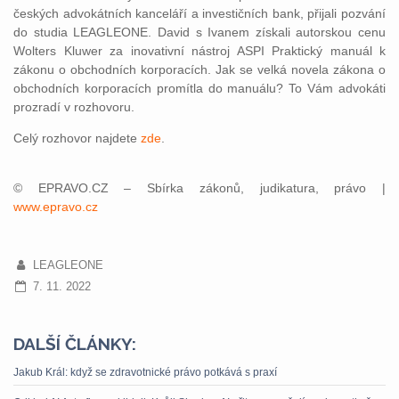
českých advokátních kanceláří a investičních bank, přijali pozvání
do studia LEAGLEONE. David s Ivanem získali autorskou cenu
Wolters Kluwer za inovativní nástroj ASPI Praktický manuál k
zákonu o obchodních korporacích. Jak se velká novela zákona o
obchodních korporacích promítla do manuálu? To Vám advokáti
prozradí v rozhovoru.
Celý rozhovor najdete
zde
.
© EPRAVO.CZ – Sbírka zákonů, judikatura, právo |
www.epravo.cz
LEAGLEONE
7. 11. 2022
DALŠÍ ČLÁNKY:
Jakub Král: když se zdravotnické právo potkává s praxí