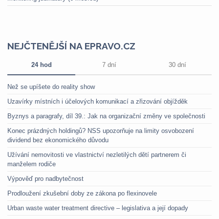
NEJČTENĚJŠÍ NA EPRAVO.CZ
24 hod
7 dní
30 dní
Než se upíšete do reality show
Uzavírky místních i účelových komunikací a zřizování objížděk
Byznys a paragrafy, díl 39.: Jak na organizační změny ve společnosti
Konec prázdných holdingů? NSS upozorňuje na limity osvobození
dividend bez ekonomického důvodu
Užívání nemovitosti ve vlastnictví nezletilých dětí partnerem či
manželem rodiče
Výpověď pro nadbytečnost
Prodloužení zkušební doby ze zákona po flexinovele
Urban waste water treatment directive – legislativa a její dopady