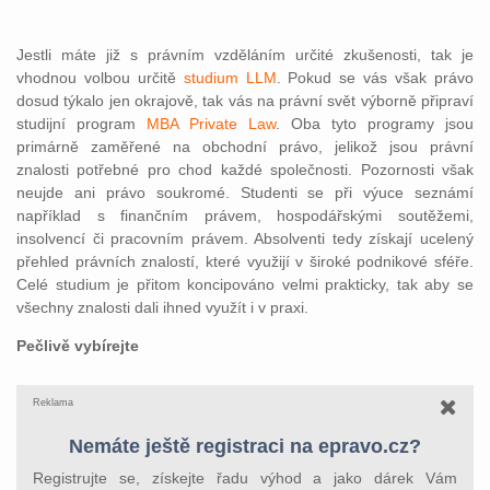
Jestli máte již s právním vzděláním určité zkušenosti, tak je
vhodnou volbou určitě
studium LLM
. Pokud se vás však právo
dosud týkalo jen okrajově, tak vás na právní svět výborně připraví
studijní program
MBA Private Law
. Oba tyto programy jsou
primárně zaměřené na obchodní právo, jelikož jsou právní
znalosti potřebné pro chod každé společnosti. Pozornosti však
neujde ani právo soukromé. Studenti se při výuce seznámí
například s finančním právem, hospodářskými soutěžemi,
insolvencí či pracovním právem. Absolventi tedy získají ucelený
přehled právních znalostí, které využijí v široké podnikové sféře.
Celé studium je přitom koncipováno velmi prakticky, tak aby se
všechny znalosti dali ihned využít i v praxi.
Pečlivě vybírejte
Reklama
Nemáte ještě registraci na epravo.cz?
Registrujte se, získejte řadu výhod a jako dárek Vám