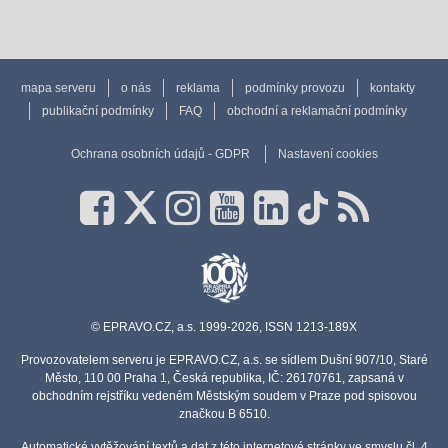
mapa serveru
o nás
reklama
podmínky provozu
kontakty
publikační podmínky
FAQ
obchodní a reklamační podmínky
Ochrana osobních údajů - GDPR
Nastavení cookies
© EPRAVO.CZ, a.s. 1999-2026, ISSN 1213-189X
Provozovatelem serveru je EPRAVO.CZ, a.s. se sídlem Dušní 907/10, Staré
Město, 110 00 Praha 1, Česká republika, IČ: 26170761, zapsaná v
obchodním rejstříku vedeném Městským soudem v Praze pod spisovou
značkou B 6510.
Automatické vytěžování textů a dat z této internetové stránky ve smyslu čl. 4