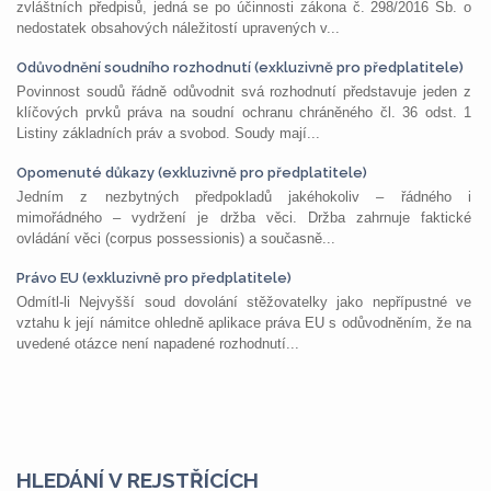
zvláštních předpisů, jedná se po účinnosti zákona č. 298/2016 Sb. o
nedostatek obsahových náležitostí upravených v...
Odůvodnění soudního rozhodnutí (exkluzivně pro předplatitele)
Povinnost soudů řádně odůvodnit svá rozhodnutí představuje jeden z
klíčových prvků práva na soudní ochranu chráněného čl. 36 odst. 1
Listiny základních práv a svobod. Soudy mají...
Opomenuté důkazy (exkluzivně pro předplatitele)
Jedním z nezbytných předpokladů jakéhokoliv – řádného i
mimořádného – vydržení je držba věci. Držba zahrnuje faktické
ovládání věci (corpus possessionis) a současně...
Právo EU (exkluzivně pro předplatitele)
Odmítl-li Nejvyšší soud dovolání stěžovatelky jako nepřípustné ve
vztahu k její námitce ohledně aplikace práva EU s odůvodněním, že na
uvedené otázce není napadené rozhodnutí...
HLEDÁNÍ V REJSTŘÍCÍCH