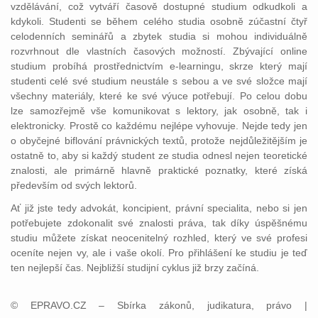
vzdělávání, což vytváří časově dostupné studium odkudkoli a
kdykoli. Studenti se během celého studia osobně zúčastní čtyř
celodenních seminářů a zbytek studia si mohou individuálně
rozvrhnout dle vlastních časových možností. Zbývající online
studium probíhá prostřednictvím e-learningu, skrze který mají
studenti celé své studium neustále s sebou a ve své složce mají
všechny materiály, které ke své výuce potřebují. Po celou dobu
lze samozřejmě vše komunikovat s lektory, jak osobně, tak i
elektronicky. Prostě co každému nejlépe vyhovuje. Nejde tedy jen
o obyčejné biflování právnických textů, protože nejdůležitějším je
ostatně to, aby si každý student ze studia odnesl nejen teoretické
znalosti, ale primárně hlavně praktické poznatky, které získá
především od svých lektorů.
Ať již jste tedy advokát, koncipient, právní specialita, nebo si jen
potřebujete zdokonalit své znalosti práva, tak díky úspěšnému
studiu můžete získat neocenitelný rozhled, který ve své profesi
oceníte nejen vy, ale i vaše okolí. Pro přihlášení ke studiu je teď
ten nejlepší čas. Nejbližší studijní cyklus již brzy začíná.
© EPRAVO.CZ – Sbírka zákonů, judikatura, právo |