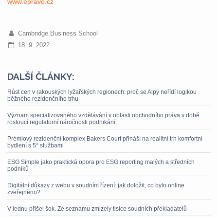
www.epravo.cz
Cambridge Business School
18. 9. 2022
DALŠÍ ČLÁNKY:
Růst cen v rakouských lyžařských regionech: proč se Alpy neřídí logikou
běžného rezidenčního trhu
Význam specializovaného vzdělávání v oblasti obchodního práva v době
rostoucí regulatorní náročnosti podnikání
Prémiový rezidenční komplex Bakers Court přináší na realitní trh komfortní
bydlení s 5* službami
ESG Simple jako praktická opora pro ESG reporting malých a středních
podniků
Digitální důkazy z webu v soudním řízení: jak doložit, co bylo online
zveřejněno?
V lednu přišel šok. Ze seznamu zmizely tisíce soudních překladatelů