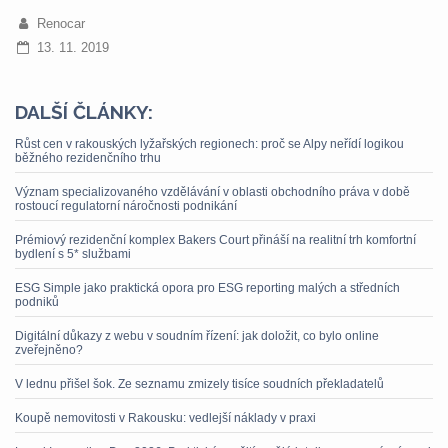
Renocar
13. 11. 2019
DALŠÍ ČLÁNKY:
Růst cen v rakouských lyžařských regionech: proč se Alpy neřídí logikou
běžného rezidenčního trhu
Význam specializovaného vzdělávání v oblasti obchodního práva v době
rostoucí regulatorní náročnosti podnikání
Prémiový rezidenční komplex Bakers Court přináší na realitní trh komfortní
bydlení s 5* službami
ESG Simple jako praktická opora pro ESG reporting malých a středních
podniků
Digitální důkazy z webu v soudním řízení: jak doložit, co bylo online
zveřejněno?
V lednu přišel šok. Ze seznamu zmizely tisíce soudních překladatelů
Koupě nemovitosti v Rakousku: vedlejší náklady v praxi