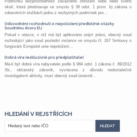
Podmínku bezprostřednosti závažného ohrožení sebe nebo svého
okolí, která představuje ve smyslu § 38 odst. 1 písm. b) zákona o
zdravotních službách jednu z nezbytných podmínek pro...
Odůvodnění rozhodnutí o nepoložení předběžné otázky
Soudnímu dvoru EU
Pokud v otázce, v níž má být aplikováno unijní právo, obecný soud
rozhodující jako soud poslední instance ve smyslu čl. 267 Smlouvy o
fungování Evropské unie nepoložení...
Dobrá víra (exkluzivně pro předplatitele)
Má-li být dobrá víra nabyvatele podle § 984 odst. 1 zákona č. 89/2012
Sb., občanský zákoník, vyvrácena z důvodu nedostatečné
investigativní aktivity, musí obecný soud ústavně...
HLEDÁNÍ V REJSTŘÍCÍCH