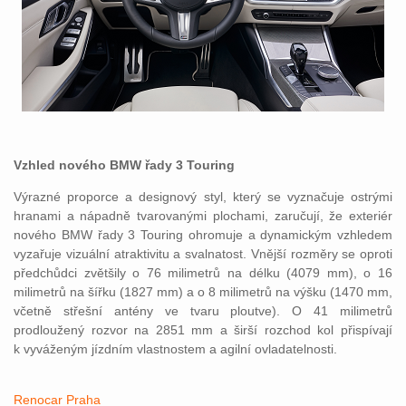
Vzhled nového BMW řady 3 Touring
Výrazné proporce a designový styl, který se vyznačuje ostrými
hranami a nápadně tvarovanými plochami, zaručují, že exteriér
nového BMW řady 3 Touring ohromuje a dynamickým vzhledem
vyzařuje vizuální atraktivitu a svalnatost. Vnější rozměry se oproti
předchůdci zvětšily o 76 milimetrů na délku (4079 mm), o 16
milimetrů na šířku (1827 mm) a o 8 milimetrů na výšku (1470 mm,
včetně střešní antény ve tvaru ploutve). O 41 milimetrů
prodloužený rozvor na 2851 mm a širší rozchod kol přispívají
k vyváženým jízdním vlastnostem a agilní ovladatelnosti.
Renocar Praha