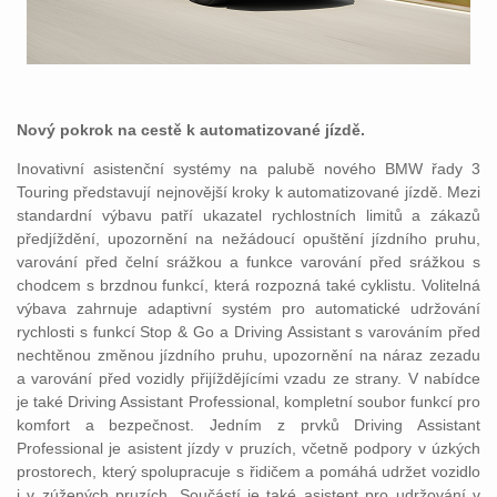
Nový pokrok na cestě k automatizované jízdě.
Inovativní asistenční systémy na palubě nového BMW řady 3
Touring představují nejnovější kroky k automatizované jízdě. Mezi
standardní výbavu patří ukazatel rychlostních limitů a zákazů
předjíždění, upozornění na nežádoucí opuštění jízdního pruhu,
varování před čelní srážkou a funkce varování před srážkou s
chodcem s brzdnou funkcí, která rozpozná také cyklistu. Volitelná
výbava zahrnuje adaptivní systém pro automatické udržování
rychlosti s funkcí Stop & Go a Driving Assistant s varováním před
nechtěnou změnou jízdního pruhu, upozornění na náraz zezadu
a varování před vozidly přijíždějícími vzadu ze strany. V nabídce
je také Driving Assistant Professional, kompletní soubor funkcí pro
komfort a bezpečnost. Jedním z prvků Driving Assistant
Professional je asistent jízdy v pruzích, včetně podpory v úzkých
prostorech, který spolupracuje s řidičem a pomáhá udržet vozidlo
i v zúžených pruzích. Součástí je také asistent pro udržování v