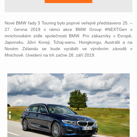
Nové BMW řady 3 Touring bylo poprvé veřejně představeno 25. –
27. června 2019 v rámci akce BMW Group #NEXTGen v
mnichovském sídle společnosti BMW. Pro zákazníky v Evropě,
Japonsku, Jižní Koreji, Tchaj-wanu, Hongkongu, Austrálii a na
Novém Zélandu se bude vyrábět ve výrobním závodě v
Mnichově. Uvedení na trh začne 28. září 2019.