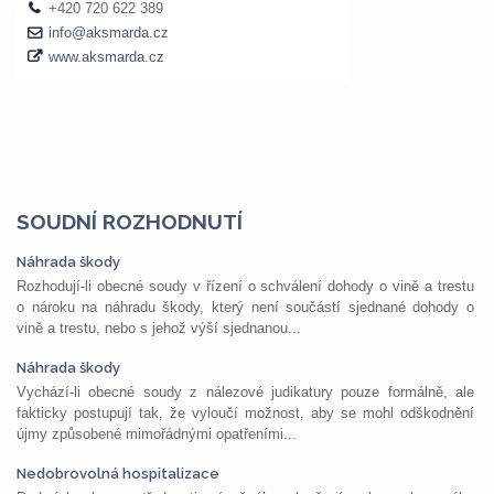
SOUDNÍ ROZHODNUTÍ
Náhrada škody
Rozhodují-li obecné soudy v řízení o schválení dohody o vině a trestu
o nároku na náhradu škody, který není součástí sjednané dohody o
vině a trestu, nebo s jehož výší sjednanou...
Náhrada škody
Vychází-li obecné soudy z nálezové judikatury pouze formálně, ale
fakticky postupují tak, že vyloučí možnost, aby se mohl odškodnění
újmy způsobené mimořádnými opatřeními...
Nedobrovolná hospitalizace