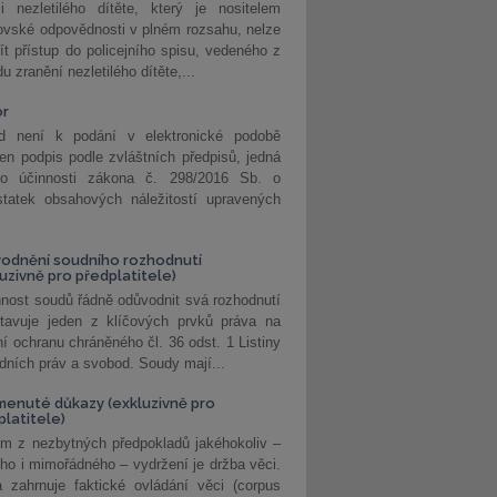
i nezletilého dítěte, který je nositelem
ovské odpovědnosti v plném rozsahu, nelze
ít přístup do policejního spisu, vedeného z
u zranění nezletilého dítěte,...
or
d není k podání v elektronické podobě
jen podpis podle zvláštních předpisů, jedná
o účinnosti zákona č. 298/2016 Sb. o
statek obsahových náležitostí upravených
odnění soudního rozhodnutí
luzivně pro předplatitele)
nost soudů řádně odůvodnit svá rozhodnutí
stavuje jeden z klíčových prvků práva na
í ochranu chráněného čl. 36 odst. 1 Listiny
dních práv a svobod. Soudy mají...
enuté důkazy (exkluzivně pro
platitele)
m z nezbytných předpokladů jakéhokoliv –
ho i mimořádného – vydržení je držba věci.
 zahrnuje faktické ovládání věci (corpus