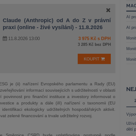
MAG
AI pr
Claude (Anthropic) od A do Z v právní
praxi (online - živé vysílání) - 11.8.2026
AI pr
11.8.2026 13:00
3 975 Kč s DPH
Monit
3 285 Kč bez DPH
Monit
KOUPIT
Monit
i ESG je (ii) nařízení Evropského parlamentu a Rady (EU)
NE
eřejňování informací souvisejících s udržitelností v oblasti
 povinnost pro finanční instituce a investory informovat o
investice a produkty a dále (iII) nařízení o taxonomii (EU
 identifikaci ekologicky udržitelných hospodářských aktivit.
Výpo
vat zelené financování a trvale udržitelný rozvoj.
Užívá
dětí 
odle Směrnice CSRD bude uplatňována postupně podle