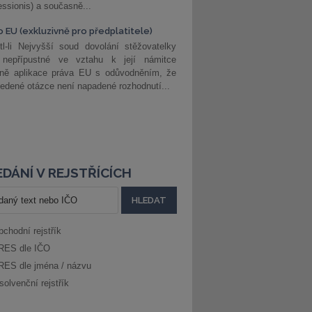
ssionis) a současně...
o EU (exkluzivně pro předplatitele)
l-li Nejvyšší soud dovolání stěžovatelky
 nepřípustné ve vztahu k její námitce
dně aplikace práva EU s odůvodněním, že
edené otázce není napadené rozhodnutí...
DÁNÍ V REJSTŘÍCÍCH
bchodní rejstřík
RES dle IČO
RES dle jména / názvu
solvenční rejstřík