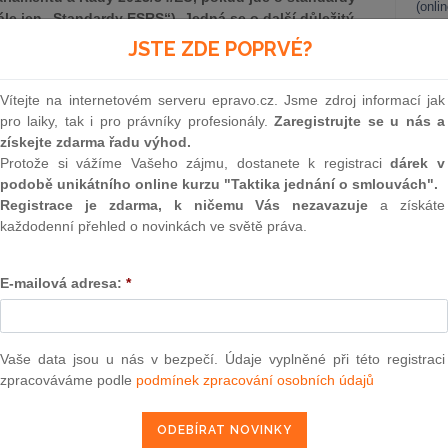
(onli
ále jen „Standardy ESRS“). Jedná se o další důležitý
konzistentnějšímu ESG reportování. Standardy ESRS
2
JSTE ZDE POPRVÉ?
udržitelnosti, které budou společnosti zveřejňovat v
Prakt
smluv
 podniků o udržitelnosti (CSRD).
Vítejte na internetovém serveru epravo.cz. Jsme zdroj informací jak
0
pro laiky, tak i pro právníky profesionály.
Zaregistrujte se u nás a
Prakt
získejte zdarma řadu výhod.
judik
Protože si vážíme Vašeho zájmu, dostanete k registraci
dárek v
podobě unikátního online kurzu "Taktika jednání o smlouvách".
ONL
Registrace je zdarma, k ničemu Vás nezavazuje
a získáte
každodenní přehled o novinkách ve světě práva.
Vnos
epravo.cz?
valor
soud
a jako dárek Vám zašleme aktuální online kurz na využití
E-mailová adresa:
*
Výpo
neom
REGISTROVAT ZDE
Nová 
Vaše data jsou u nás v bezpečí. Údaje vyplněné při této registraci
zpracováváme podle
podmínek zpracování osobních údajů
Změn
energ
o zkratce ESG (Environment, Social, Governance), níže tedy
Čern