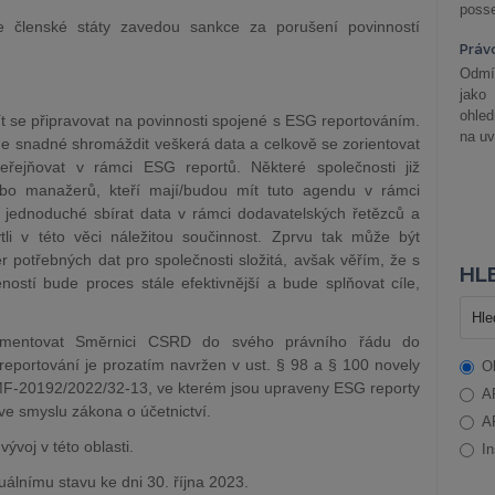
posse
 členské státy zavedou sankce za porušení povinností
Práv
Odmít
jako
ohle
t se připravovat na povinnosti spojené s ESG reportováním.
na uv
e snadné shromáždit veškerá data a celkově se zorientovat
eřejňovat v rámci ESG reportů. Některé společnosti již
ebo manažerů, kteří mají/budou mít tuto agendu v rámci
ž jednoduché sbírat data v rámci dodavatelských řetězců a
li v této věci náležitou součinnost. Zprvu tak může být
 potřebných dat pro společnosti složitá, avšak věřím, že s
HLE
stí bude proces stále efektivnější a bude splňovat cíle,
lementovat Směrnici CSRD do svého právního řádu do
 reportování je prozatím navržen v ust. § 98 a § 100 novely
O
e MF-20192/2022/32-13, ve kterém jsou upraveny ESG reporty
A
ve smyslu zákona o účetnictví.
A
vývoj v této oblasti.
In
uálnímu stavu ke dni 30. října 2023.