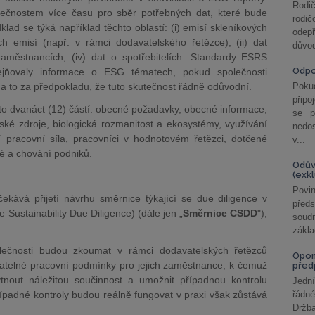
Rodič
lečnostem více času pro sběr potřebných dat, které bude
rodič
lad se týká například těchto oblastí: (i) emisí skleníkových
odepř
h emisí (např. v rámci dodavatelského řetězce), (ii) dat
důvod
o zaměstnancích, (iv) dat o spotřebitelích. Standardy ESRS
Odp
řejňovaly informace o ESG tématech, pokud společnosti
 to za předpokladu, že tuto skutečnost řádně odůvodní.
Poku
připo
o dvanáct (12) částí: obecné požadavky, obecné informace,
se p
ské zdroje, biologická rozmanitost a ekosystémy, využívání
nedo
í pracovní síla, pracovníci v hodnotovém řetězci, dotčené
v...
lé a chování podniků.
Odův
(exk
Povin
ekává přijetí návrhu směrnice týkající se due diligence v
před
e Sustainability Due Diligence) (dále jen „
Směrnice CSDD
"),
soudn
zákla
ečnosti budou zkoumat v rámci dodavatelských řetězců
Opom
jatelné pracovní podmínky pro jejich zaměstnance, k čemuž
před
nout náležitou součinnost a umožnit případnou kontrolu
Jední
případné kontroly budou reálně fungovat v praxi však zůstává
řádné
Držba