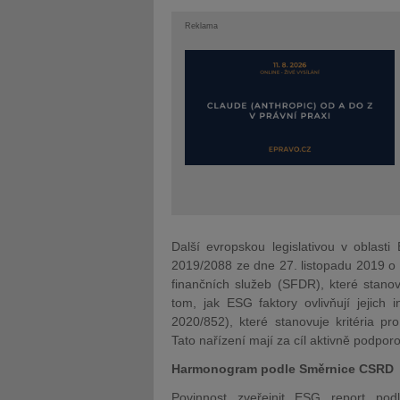
Reklama
Další evropskou legislativou v oblast
2019/2088 ze dne 27. listopadu 2019 o zv
finančních služeb (SFDR), které stanoví
tom, jak ESG faktory ovlivňují jejich 
2020/852), které stanovuje kritéria pro
Tato nařízení mají za cíl aktivně podporo
Harmonogram podle Směrnice CSRD
Povinnost zveřejnit ESG report p