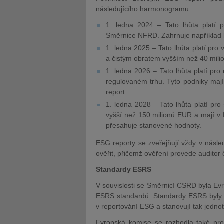
následujícího harmonogramu:
1. ledna 2024 – Tato lhůta platí p
Směrnice NFRD. Zahrnuje například b
1. ledna 2025 – Tato lhůta platí pro 
a čistým obratem vyšším než 40 mili
1. ledna 2026 – Tato lhůta platí pro
regulovaném trhu. Tyto podniky mají
report.
1. ledna 2028 – Tato lhůta platí pro 
vyšší než 150 milionů EUR a mají v
přesahuje stanovené hodnoty.
ESG reporty se zveřejňují vždy v násle
ověřit, přičemž ověření provede auditor 
Standardy ESRS
V souvislosti se Směrnicí CSRD byla Evr
ESRS standardů. Standardy ESRS byly z
v reportování ESG a stanovují tak jednot
Evropská komise se rozhodla také pro 