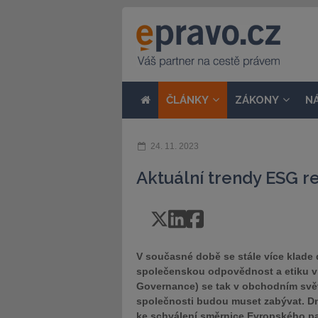
ČLÁNKY
ZÁKONY
N
24. 11. 2023
Aktuální trendy ESG r
V současné době se stále více klade 
společenskou odpovědnost a etiku v 
Governance) se tak v obchodním svět
společnosti budou muset zabývat. Dn
ke schválení směrnice Evropského pa