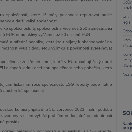
Odůvo
otáz
ro společnosti, které již měly povinnost reportovat podle
Urban
anky a další velké společnosti.
legis
velké společnosti, tj. společnosti s více než 250 zaměstnanci
Odpo
onů EUR nebo aktivy vyššími než 20 milionů EUR.
Uzaví
 malé a střední podniky, které jsou přijaty k obchodování na
zřizo
 možnost využít dvouletou výjimku z povinnosti zveřejňovat
Kone
limit
společnosti ze třetích zemí, které v EU dosahují čistý obrat
důvo
 EU alespoň jednu dceřinou společnost nebo pobočku, která
Než s
dujícím fiskálním roce společnosti. ESG reporty bude nutné
či auditorská společnost.
opskou komisí přijata dne 31. července 2023 finální podoba
SO
avedeny s cílem vyřešit problém nedostatečné jednotnosti
ná pravidla.
Nahl
pro 
odklad některých povinností v souvislosti s ESG reporty.