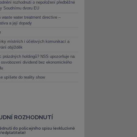
dnění rozhodnutí o nepoložení předběžné
ky Soudnímu dvoru EU
 waste water treatment directive –
lativa a její dopady
r
rky místních i účelových komunikací a
vání objížděk
c prázdných holdingů? NSS upozorňuje na
y osvobození dividend bez ekonomického
du
e upíšete do reality show
UDNÍ ROZHODNUTÍ
édnutí do policejního spisu (exkluzivně
předplatitele)