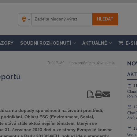
ÁZORY
SOUDNÍ ROZHODNUTÍ
AKTUÁLNĚ
E-S
NO
ID: 117189
upozornění pro uživatele
AKT
eportů
1
Claud
(onli
1
důraz na dopady společností na životní prostředí,
ChatG
podnikání. Oblast ESG (Environment, Social,
živé 
ě stává stále aktuálnějším tématem, kterým se
1
e 31. července 2023 došlo ze strany Evropské komise
Gemin
rlamentu a Rady 2013/34/EU, pokud jde o standardy