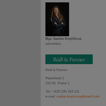
Mgr. Saskie Krejčířová
,
advokátka
Rödl & Partner
Platnéřská 2
110 00 Praha 1
Tel.: +420 236 163 111
e-mail:
saskie.krejcirova@‎roedl.com