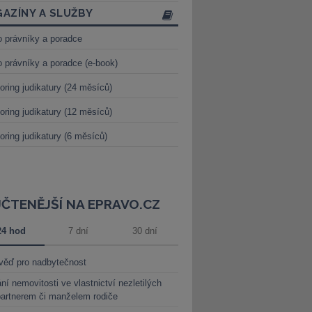
AZÍNY A SLUŽBY
o právníky a poradce
o právníky a poradce (e-book)
oring judikatury (24 měsíců)
oring judikatury (12 měsíců)
oring judikatury (6 měsíců)
JČTENĚJŠÍ NA EPRAVO.CZ
24 hod
7 dní
30 dní
věď pro nadbytečnost
ní nemovitosti ve vlastnictví nezletilých
partnerem či manželem rodiče