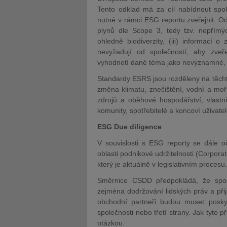
Tento odklad má za cíl nabídnout spo
nutné v rámci ESG reportu zveřejnit. Odk
plynů dle Scope 3, tedy tzv. nepřímýc
ohledně biodiverzity, (iii) informací 
nevyžadují od společností, aby zve
vyhodnotí dané téma jako nevýznamné, a
Standardy ESRS jsou rozděleny na těcht
změna klimatu, znečištění, vodní a moř
zdrojů a oběhové hospodářství, vlastn
komunity, spotřebitelé a koncoví uživate
ESG Due diligence
V souvislosti s ESG reporty se dále oč
oblasti podnikové udržitelnosti (Corporat
který je aktuálně v legislativním procesu.
Směrnice CSDD předpokládá, že spol
zejména dodržování lidských práv a při
obchodní partneři budou muset poskyt
společnosti nebo třetí strany. Jak tyto 
otázkou.