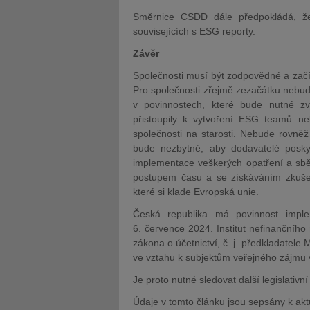
Směrnice CSDD dále předpokládá, že
souvisejících s ESG reporty.
Závěr
Společnosti musí být zodpovědné a začí
Pro společnosti zřejmě zezačátku nebud
v povinnostech, které bude nutné zv
přistoupily k vytvoření ESG teamů n
společnosti na starosti. Nebude rovně
bude nezbytné, aby dodavatelé poskyt
implementace veškerých opatření a sběr
postupem času a se získáváním zkušeno
které si klade Evropská unie.
Česká republika má povinnost imp
6. července 2024. Institut nefinančního
zákona o účetnictví, č. j. předkladatel
ve vztahu k subjektům veřejného zájmu 
Je proto nutné sledovat další legislativní 
Údaje v tomto článku jsou sepsány k akt