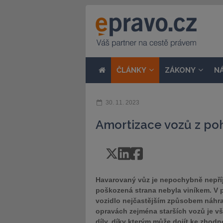
ČLÁNKY
ZÁKONY
N
30. 11. 2023
Amortizace vozů z poh
Havarovaný vůz je nepochybně nepříj
poškozená strana nebyla viníkem. V
vozidlo nejčastějším způsobem náhrad
opravách zejména starších vozů je v
díly, díky kterým může dojít ke zhodn