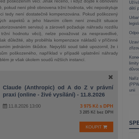
ed poškozením věci. Jinak řečeno, i když dojde k obnovení
Užívá
ě, pokud není plně obnovena tržní hodnota, věc neposkytuje
dětí 
 věci tedy není dostatečně kompenzována. Pokud poškozený
Urban
ých aspektů a jeho hlavním cílem není zneužít situace
legis
autorizovaném servisu) a zároveň požaduje náhradu rozdílu
Odpo
tržní hodnotu věci), nelze považovat za nespravedlivé,
šak důležité, aby proběhla kompenzace nákladů v příčinné
Uzaví
rávním jednáním škůdce. Nejvyšší soud také upozornil, že i
zřizo
sům poškozeného, například v případě uplatnění náhrady
Kone
oblém je však úkolem soudů nižších instancí.
limit
důvo
Naříz
(PPWR
Claude (Anthropic) od A do Z v právní
unii
praxi (online - živé vysílání) - 11.8.2026
11.8.2026 13:00
3 975 Kč s DPH
3 285 Kč bez DPH
KOUPIT