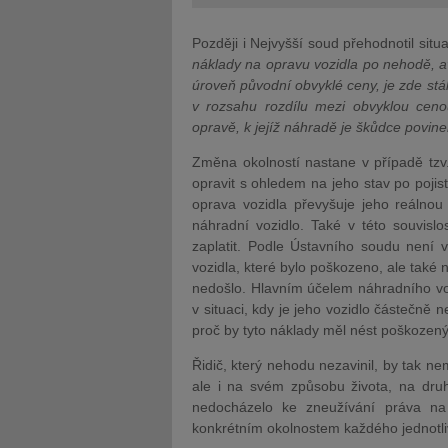
Později i Nejvyšší soud přehodnotil situa
náklady na opravu vozidla po nehodě, 
úroveň původní obvyklé ceny, je zde st
v rozsahu rozdílu mezi obvyklou cen
opravě, k jejíž náhradě je škůdce povin
Změna okolností nastane v případě tzv.
opravit s ohledem na jeho stav po pojistn
oprava vozidla převyšuje jeho reálnou
náhradní vozidlo. Také v této souvislos
zaplatit. Podle Ústavního soudu není
vozidla, které bylo poškozeno, ale také
nedošlo. Hlavním účelem náhradního vozid
v situaci, kdy je jeho vozidlo částečně 
proč by tyto náklady měl nést poškozen
Řidič, který nehodu nezavinil, by tak n
ale i na svém způsobu života, na druh
nedocházelo ke zneužívání práva na 
konkrétním okolnostem každého jednotl