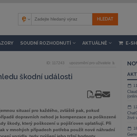
ÁZORY
SOUDNÍ ROZHODNUTÍ
AKTUÁLNĚ
E-S
NO
ID: 117243
upozornění pro uživatele
AKT
ledu škodní události
1
Claud
(onli
1
emnou situací pro každého, zvláště pak, pokud
ChatG
 případě dopravních nehod je kompenzace za poškozené
živé 
y škody, který poškození u pojišťoven uplatňují. Při
1
šak v mnohých případech potřeba použít nové náhradní
Gemin
ocení vozidla, tedy zvýšení jeho tržní hodnoty.