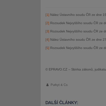
[1]
Nález Ústavního soudu ČR ze dne 19.
[2]
Rozsudek Nejvyššího soudu ČR ze dne
[3]
Rozsudek Nejvyššího soudu ČR ze dne
[4]
Nález Ústavního soudu ČR ze dne 27.
[5]
Rozsudek Nejvyššího soudu ČR ze dne
© EPRAVO.CZ – Sbírka zákonů, judikatu
Purkyt & Co.
DALŠÍ ČLÁNKY: