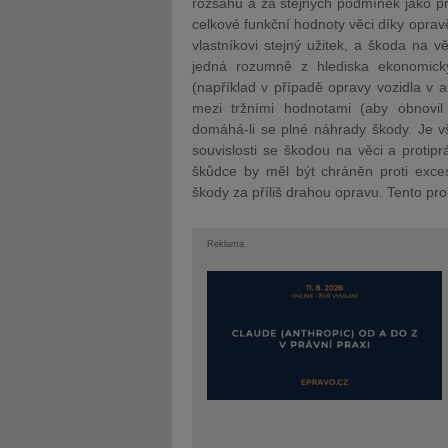
rozsahu a za stejných podmínek jako př
celkové funkční hodnoty věci díky oprav
vlastníkovi stejný užitek, a škoda na
jedná rozumně z hlediska ekonomick
(například v případě opravy vozidla v 
mezi tržními hodnotami (aby obnovil 
domáhá-li se plné náhrady škody. Je v
souvislosti se škodou na věci a protip
škůdce by měl být chráněn proti exce
škody za příliš drahou opravu. Tento pr
Reklama