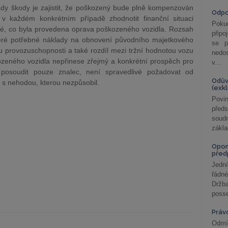
ady škody je zajistit, že poškozený bude plně kompenzován
Odp
 v každém konkrétním případě zhodnotit finanční situaci
Poku
é, co byla provedena oprava poškozeného vozidla. Rozsah
připo
eré potřebné náklady na obnovení původního majetkového
se p
u provozuschopnosti a také rozdíl mezi tržní hodnotou vozu
nedo
eného vozidla nepřinese zřejmý a konkrétní prospěch pro
v...
osoudit pouze znalec, není spravedlivé požadovat od
Odův
 s nehodou, kterou nezpůsobil.
(exk
Povin
před
soudn
zákla
Opom
před
Jední
řádné
Držba
posse
Práv
Odmít