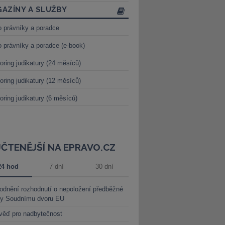
AZÍNY A SLUŽBY
o právníky a poradce
o právníky a poradce (e-book)
oring judikatury (24 měsíců)
oring judikatury (12 měsíců)
oring judikatury (6 měsíců)
JČTENĚJŠÍ NA EPRAVO.CZ
24 hod
7 dní
30 dní
dnění rozhodnutí o nepoložení předběžné
ky Soudnímu dvoru EU
věď pro nadbytečnost