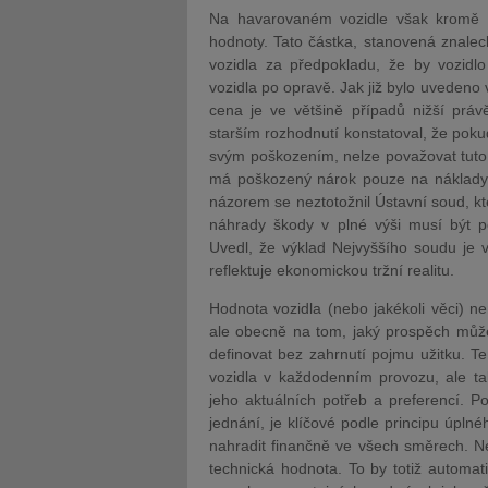
Na havarovaném vozidle však kromě s
hodnoty. Tato částka, stanovená znale
vozidla za předpokladu, že by vozid
vozidla po opravě. Jak již bylo uvedeno 
cena je ve většině případů nižší prá
starším rozhodnutí konstatoval, že pok
svým poškozením, nelze považovat tuto
má poškozený nárok pouze na náklady, 
názorem se neztotožnil Ústavní soud, k
náhrady škody v plné výši musí být 
Uve
dl, že výklad Nejvyššího soudu je
reflektuje ekonomickou tržní realitu.
Hodnota vozidla (nebo jakékoli věci) n
ale obecně na tom, jaký prospěch může
definovat bez zahrnutí pojmu užitku. 
vozidla v každodenním provozu, ale ta
jeho aktuálních potřeb a preferencí. P
jednání, je klíčové podle principu úplné
nahradit finančně ve všech směrech. N
technická hodnota. To by totiž automat