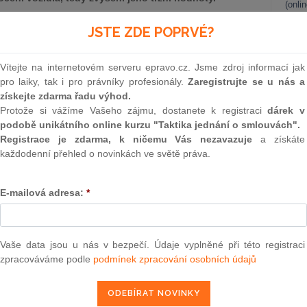
(onli
í proplácet náklady na opravu v plné výši, poukazují na
JSTE ZDE POPRVÉ?
2
 argumentují tím, že v důsledku nahrazení opotřebených
Prakt
smluv
vozidla a v případě vyplacení celé částky by na straně
Vítejte na internetovém serveru epravo.cz. Jsme zdroj informací jak
mu obohacení.
Jinak řečeno, poškozený by na škodní
0
pro laiky, tak i pro právníky profesionály.
Zaregistrujte se u nás a
vozidla pak pojišťovna sice zaplatí náklady na opravu,
Prakt
získejte zdarma řadu výhod.
žené o amortizaci náhradních dílů. Nicméně je třeba
judik
Protože si vážíme Vašeho zájmu, dostanete k registraci
dárek v
ude vozidlo opraveno novými díly, je jeho reálná tržní
podobě unikátního online kurzu "Taktika jednání o smlouvách".
ž po nehodě. Cenu vozidla totiž snižuje již samotná
ONL
Registrace je zdarma, k ničemu Vás nezavazuje
a získáte
í podstatnou skutečností je fakt, že ono „zhodnocení“,
každodenní přehled o novinkách ve světě práva.
 bylo poškozenému de facto vnuceno, a to protiprávním
Vnos
ává nepříjemná situace, kdy poškozený, ač neporušil
valor
soud
zaplatit poměrně vysokou částku ze svého za uvedení
E-mailová adresa:
*
stavu.
Výpo
neom
Nová 
Vaše data jsou u nás v bezpečí. Údaje vyplněné při této registraci
zpracováváme podle
podmínek zpracování osobních údajů
epravo.cz?
Změn
energ
a jako dárek Vám zašleme aktuální online kurz na využití
Čern