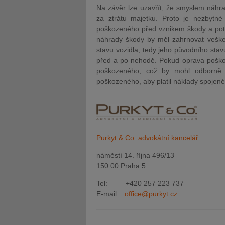
Na závěr lze uzavřít, že smyslem náhr
za ztrátu majetku. Proto je nezbytné
poškozeného před vznikem škody a pot
náhrady škody by měl zahrnovat vešk
stavu vozidla, tedy jeho původního stav
před a po nehodě. Pokud oprava poškoz
poškozeného, což by mohl odborně p
poškozeného, aby platil náklady spojené
Purkyt & Co. advokátní kancelář
náměstí 14. října 496/13
150 00 Praha 5
Tel: +420 257 223 737
E-mail:
office@purkyt.cz