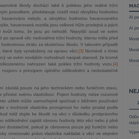
amotné škody dochází také k poklesu jeho reálné tržní
MAG
ckým posudkem, představuje rozdíl mezi obvyklou hodnotou
AI pr
lo havarováno nebylo, a obvyklou hodnotou havarovaného
výše, havarovaná vozidla jsou celkové hůře prodejná a jejich
AI pr
vě kvůli tomu, že jsou po nehodě. Nejvyšší soud ve svém
ud po opravě věc nedosáhne tržní hodnoty, kterou měla před
Monit
 hodnotovou ztrátu za skutečnou škodu. V takovém případě
Monit
které byly vynaloženy na opravu věci.
[3]
Nicméně s tímto
terý ve svém novějším rozhodnutí naopak stanovil, že kromě
Monit
poškozenému nahrazen také pokles tržní hodnoty vozu.
[4]
 v rozporu s principem úplného odškodnění a nedostatečně
ení závislá pouze na jeho technickém nebo funkčním stavu,
NE
 přinést svému vlastníkovi. Pojem hodnoty nelze rozumně
Tento užitek může samozřejmě spočívat v běžném používání
ké v možnosti vlastníka pronajmout ho nebo prodat podle
okud totiž dojde ke škodě na věci v důsledku protiprávního
Odůvo
ho odškodnění zajistit obnovu hodnoty této věci nebo ji plně
otáz
ení dostatečné, pokud je obnovena pouze její funkční nebo
Výpo
icky omezovalo právo vlastníka nakládat s věcí ve stejném