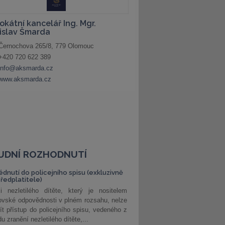
UDNÍ ROZHODNUTÍ
édnutí do policejního spisu (exkluzivně
předplatitele)
i nezletilého dítěte, který je nositelem
ovské odpovědnosti v plném rozsahu, nelze
ít přístup do policejního spisu, vedeného z
u zranění nezletilého dítěte,...