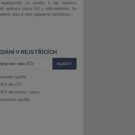
 nepřípustné ve vztahu k její námitce
dně aplikace práva EU s odůvodněním, že
edené otázce není napadené rozhodnutí...
DÁNÍ V REJSTŘÍCÍCH
bchodní rejstřík
RES dle IČO
RES dle jména / názvu
solvenční rejstřík