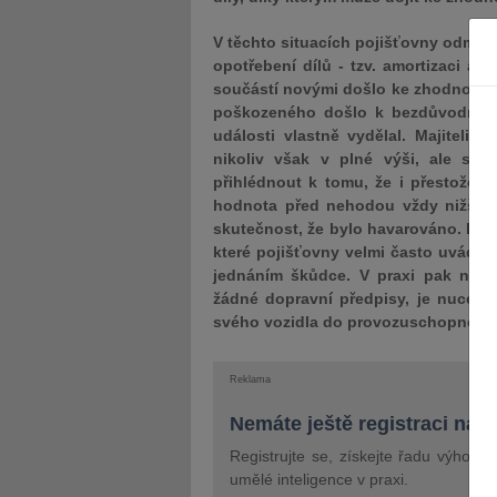
V těchto situacích pojišťovny odmítaj
opotřebení dílů - tzv. amortizaci a
součástí novými došlo ke zhodnocení 
poškozeného došlo k bezdůvodné
události vlastně vydělal. Majiteli 
nikoliv však v plné výši, ale sní
přihlédnout k tomu, že i přestože b
hodnota před nehodou vždy nižší ne
skutečnost, že bylo havarováno. Dalš
které pojišťovny velmi často uvádí,
jednáním škůdce. V praxi pak nast
žádné dopravní předpisy, je nucen 
svého vozidla do provozuschopného 
Reklama
Nemáte ještě registraci na 
Registrujte se, získejte řadu výhod 
umělé inteligence v praxi.