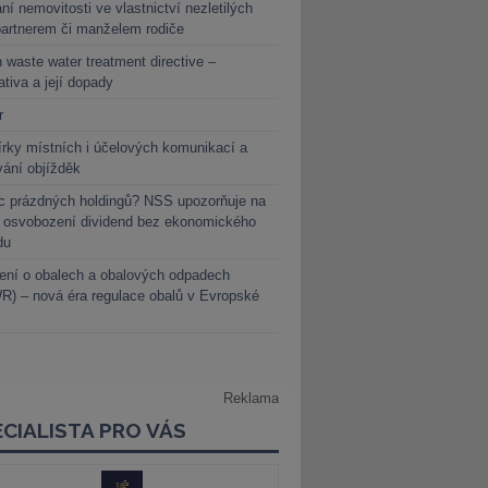
ní nemovitosti ve vlastnictví nezletilých
partnerem či manželem rodiče
 waste water treatment directive –
lativa a její dopady
r
rky místních i účelových komunikací a
vání objížděk
c prázdných holdingů? NSS upozorňuje na
y osvobození dividend bez ekonomického
du
ení o obalech a obalových odpadech
) – nová éra regulace obalů v Evropské