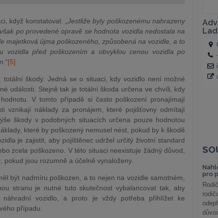
ci, když konstatoval: „
Jestliže byly poškozenému nahrazeny
avšak po provedené opravě se hodnota vozidla nedostala na
ále majetková újma poškozeného, způsobená na vozidle, a to
ou vozidla před poškozením a obvyklou cenou vozidla po
en
.“
[5]
 totální škody. Jedná se o situaci, kdy vozidlo není možné
é události. Stejně tak je totální škoda určena ve chvíli, kdy
 hodnotu. V tomto případě si často poškození pronajímají
ti vznikají náklady za pronájem, které pojišťovny odmítají
 výše škody v podobných situacích určena pouze hodnotou
 náklady, které by poškozený nemusel nést, pokud by k škodě
la je zajistit, aby pojištěnec udržel určitý životní standard
SO
nebo zcela poškozeno. V této situaci neexistuje žádný důvod,
ý, pokud jsou rozumně a účelně vynaloženy.
Nahl
pro 
eměl být nadmíru poškozen, a to nejen na vozidle samotném,
Rodič
ou stranu je nutné tuto skutečnost vybalancovat tak, aby
rodič
náhradní vozidlo, a proto je vždy potřeba přihlížet ke
odepř
ivého případu.
důvod