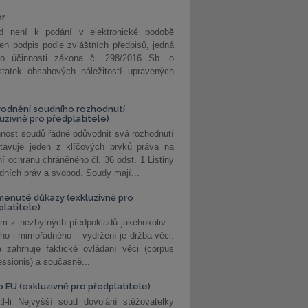
or
d není k podání v elektronické podobě
jen podpis podle zvláštních předpisů, jedná
o účinnosti zákona č. 298/2016 Sb. o
statek obsahových náležitostí upravených
odnění soudního rozhodnutí
luzivně pro předplatitele)
nost soudů řádně odůvodnit svá rozhodnutí
stavuje jeden z klíčových prvků práva na
í ochranu chráněného čl. 36 odst. 1 Listiny
dních práv a svobod. Soudy mají...
enuté důkazy (exkluzivně pro
platitele)
m z nezbytných předpokladů jakéhokoliv –
ho i mimořádného – vydržení je držba věci.
 zahrnuje faktické ovládání věci (corpus
ssionis) a současně...
o EU (exkluzivně pro předplatitele)
l-li Nejvyšší soud dovolání stěžovatelky