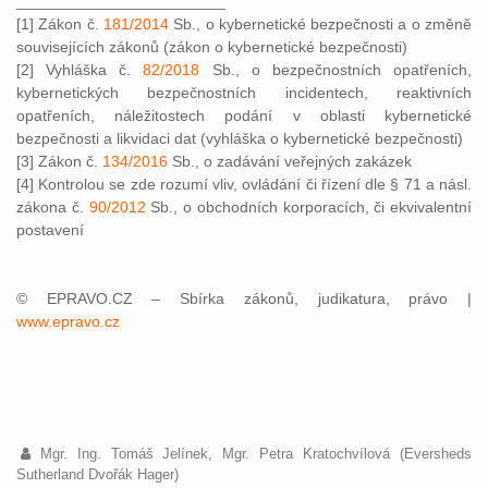
________________________
[1] Zákon č.
181/2014
Sb., o kybernetické bezpečnosti a o změně
souvisejících zákonů (zákon o kybernetické bezpečnosti)
[2] Vyhláška č.
82/2018
Sb., o bezpečnostních opatřeních,
kybernetických bezpečnostních incidentech, reaktivních
opatřeních, náležitostech podání v oblasti kybernetické
bezpečnosti a likvidaci dat (vyhláška o kybernetické bezpečnosti)
[3] Zákon č.
134/2016
Sb., o zadávání veřejných zakázek
[4] Kontrolou se zde rozumí vliv, ovládání či řízení dle § 71 a násl.
zákona č.
90/2012
Sb., o obchodních korporacích, či ekvivalentní
postavení
© EPRAVO.CZ – Sbírka zákonů, judikatura, právo |
www.epravo.cz
Mgr. Ing. Tomáš Jelínek, Mgr. Petra Kratochvílová (Eversheds
Sutherland Dvořák Hager)