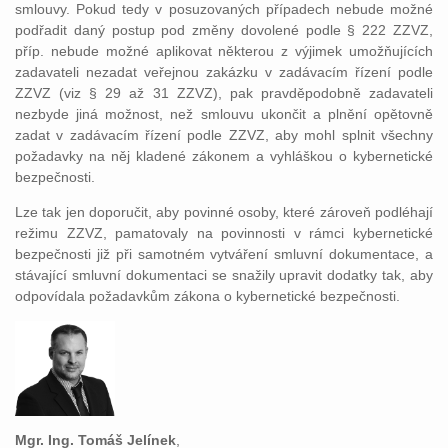
smlouvy. Pokud tedy v posuzovaných případech nebude možné
podřadit daný postup pod změny dovolené podle § 222 ZZVZ,
příp. nebude možné aplikovat některou z výjimek umožňujících
zadavateli nezadat veřejnou zakázku v zadávacím řízení podle
ZZVZ (viz § 29 až 31 ZZVZ), pak pravděpodobně zadavateli
nezbyde jiná možnost, než smlouvu ukončit a plnění opětovně
zadat v zadávacím řízení podle ZZVZ, aby mohl splnit všechny
požadavky na něj kladené zákonem a vyhláškou o kybernetické
bezpečnosti.
Lze tak jen doporučit, aby povinné osoby, které zároveň podléhají
režimu ZZVZ, pamatovaly na povinnosti v rámci kybernetické
bezpečnosti již při samotném vytváření smluvní dokumentace, a
stávající smluvní dokumentaci se snažily upravit dodatky tak, aby
odpovídala požadavkům zákona o kybernetické bezpečnosti.
Mgr. Ing. Tomáš Jelínek
,