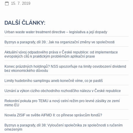
15. 7. 2019
DALŠÍ ČLÁNKY:
Urban waste water treatment directive – legislativa a její dopady
Byznys a paragrafy, díl 39.: Jak na organizační změny ve společnosti
Aktuální vývoj odpadového práva v České republice: od implementace
evropských cílů k praktickým problémům aplikační praxe
Konec prázdných holdingů? NSS upozorňuje na limity osvobození dividend
bez ekonomického důvodu
Limity hudebního samplingu aneb konečně víme, co je pastiš
Uznání a výkon cizího obchodního rozhodčího nálezu v České republice
Rekordní pokuta pro TEMU a nový celní režim pro levné zásilky ze zemí
mimo EU
Novela ZISIF ve světle AIFMD II: co přinese správcům fondů?
Byznys a paragrafy, díl 38: Vyloučení společníka ze společnosti s ručením
omezeným