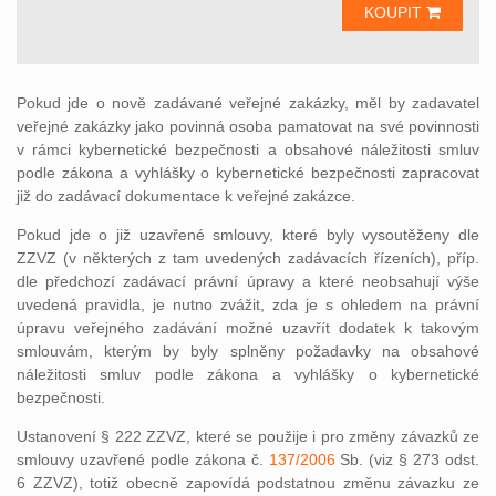
KOUPIT
Pokud jde o nově zadávané veřejné zakázky, měl by zadavatel
veřejné zakázky jako povinná osoba pamatovat na své povinnosti
v rámci kybernetické bezpečnosti a obsahové náležitosti smluv
podle zákona a vyhlášky o kybernetické bezpečnosti zapracovat
již do zadávací dokumentace k veřejné zakázce.
Pokud jde o již uzavřené smlouvy, které byly vysoutěženy dle
ZZVZ (v některých z tam uvedených zadávacích řízeních), příp.
dle předchozí zadávací právní úpravy a které neobsahují výše
uvedená pravidla, je nutno zvážit, zda je s ohledem na právní
úpravu veřejného zadávání možné uzavřít dodatek k takovým
smlouvám, kterým by byly splněny požadavky na obsahové
náležitosti smluv podle zákona a vyhlášky o kybernetické
bezpečnosti.
Ustanovení § 222 ZZVZ, které se použije i pro změny závazků ze
smlouvy uzavřené podle zákona č.
137/2006
Sb. (viz § 273 odst.
6 ZZVZ), totiž obecně zapovídá podstatnou změnu závazku ze