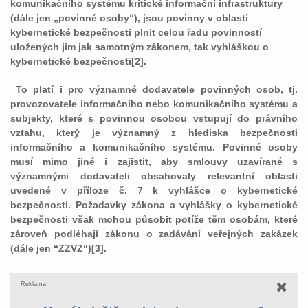
komunikačního systému kritické informační infrastruktury
(dále jen „povinné osoby“), jsou povinny v oblasti
kybernetické bezpečnosti plnit celou řadu povinností
uložených jim jak samotným zákonem, tak vyhláškou o
kybernetické bezpečnosti[2].
To platí i pro významné dodavatele povinných osob, tj.
provozovatele informačního nebo komunikačního systému a
subjekty, které s povinnou osobou vstupují do právního
vztahu, který je významný z hlediska bezpečnosti
informačního a komunikačního systému. Povinné osoby
musí mimo jiné i zajistit, aby smlouvy uzavírané s
významnými dodavateli obsahovaly relevantní oblasti
uvedené v příloze č. 7 k vyhlášce o kybernetické
bezpečnosti. Požadavky zákona a vyhlášky o kybernetické
bezpečnosti však mohou působit potíže těm osobám, které
zároveň podléhají zákonu o zadávání veřejných zakázek
(dále jen “ZZVZ“)[3].
Reklama