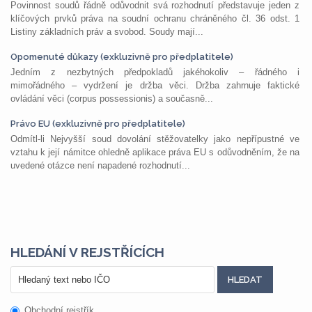
Povinnost soudů řádně odůvodnit svá rozhodnutí představuje jeden z
klíčových prvků práva na soudní ochranu chráněného čl. 36 odst. 1
Listiny základních práv a svobod. Soudy mají...
Opomenuté důkazy (exkluzivně pro předplatitele)
Jedním z nezbytných předpokladů jakéhokoliv – řádného i
mimořádného – vydržení je držba věci. Držba zahrnuje faktické
ovládání věci (corpus possessionis) a současně...
Právo EU (exkluzivně pro předplatitele)
Odmítl-li Nejvyšší soud dovolání stěžovatelky jako nepřípustné ve
vztahu k její námitce ohledně aplikace práva EU s odůvodněním, že na
uvedené otázce není napadené rozhodnutí...
HLEDÁNÍ V REJSTŘÍCÍCH
Obchodní rejstřík