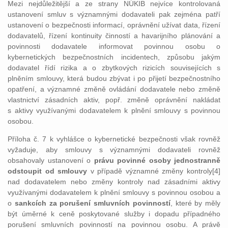
Mezi nejdůležitější a ze strany NÚKIB nejvíce kontrolovaná
ustanovení smluv s významnými dodavateli pak zejména patří
ustanovení o bezpečnosti informací, oprávnění užívat data, řízení
dodavatelů, řízení kontinuity činností a havarijního plánování a
povinnosti dodavatele informovat povinnou osobu o
kybernetických bezpečnostních incidentech, způsobu jakým
dodavatel řídí rizika a o zbytkových rizicích souvisejících s
plněním smlouvy, která budou zbývat i po přijetí bezpečnostního
opatření, a významné změně ovládání dodavatele nebo změně
vlastnictví zásadních aktiv, popř. změně oprávnění nakládat
s aktivy využívanými dodavatelem k plnění smlouvy s povinnou
osobou.
Příloha č. 7 k vyhlášce o kybernetické bezpečnosti však rovněž
vyžaduje, aby smlouvy s významnými dodavateli rovněž
obsahovaly ustanovení o
právu povinné osoby jednostranně
odstoupit od smlouvy
v případě významné změny kontroly[4]
nad dodavatelem nebo změny kontroly nad zásadními aktivy
využívanými dodavatelem k plnění smlouvy s povinnou osobou a
o
sankcích za porušení smluvních povinností
, které by měly
být úměrné k ceně poskytované služby i dopadu případného
porušení smluvních povinností na povinnou osobu. A právě