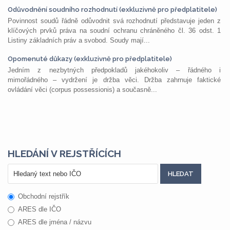
Odůvodnění soudního rozhodnutí (exkluzivně pro předplatitele)
Povinnost soudů řádně odůvodnit svá rozhodnutí představuje jeden z
klíčových prvků práva na soudní ochranu chráněného čl. 36 odst. 1
Listiny základních práv a svobod. Soudy mají...
Opomenuté důkazy (exkluzivně pro předplatitele)
Jedním z nezbytných předpokladů jakéhokoliv – řádného i
mimořádného – vydržení je držba věci. Držba zahrnuje faktické
ovládání věci (corpus possessionis) a současně...
HLEDÁNÍ V REJSTŘÍCÍCH
Obchodní rejstřík
ARES dle IČO
ARES dle jména / názvu