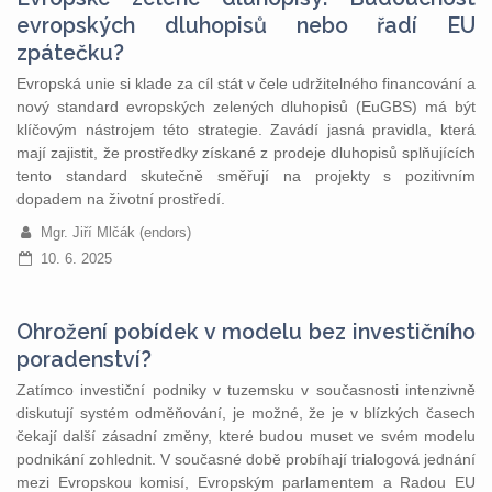
evropských dluhopisů nebo řadí EU
zpátečku?
Evropská unie si klade za cíl stát v čele udržitelného financování a
nový standard evropských zelených dluhopisů (EuGBS) má být
klíčovým nástrojem této strategie. Zavádí jasná pravidla, která
mají zajistit, že prostředky získané z prodeje dluhopisů splňujících
tento standard skutečně směřují na projekty s pozitivním
dopadem na životní prostředí.
Mgr. Jiří Mlčák (endors)
10. 6. 2025
Ohrožení pobídek v modelu bez investičního
poradenství?
Zatímco investiční podniky v tuzemsku v současnosti intenzivně
diskutují systém odměňování, je možné, že je v blízkých časech
čekají další zásadní změny, které budou muset ve svém modelu
podnikání zohlednit. V současné době probíhají trialogová jednání
mezi Evropskou komisí, Evropským parlamentem a Radou EU