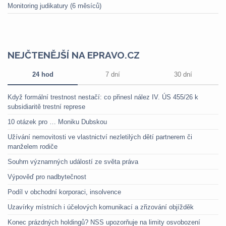
Monitoring judikatury (6 měsíců)
NEJČTENĚJŠÍ NA EPRAVO.CZ
24 hod
7 dní
30 dní
Když formální trestnost nestačí: co přinesl nález IV. ÚS 455/26 k
subsidiaritě trestní represe
10 otázek pro … Moniku Dubskou
Užívání nemovitosti ve vlastnictví nezletilých dětí partnerem či
manželem rodiče
Souhrn významných událostí ze světa práva
Výpověď pro nadbytečnost
Podíl v obchodní korporaci, insolvence
Uzavírky místních i účelových komunikací a zřizování objížděk
Konec prázdných holdingů? NSS upozorňuje na limity osvobození