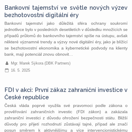
Bankovní tajemství ve světle nových výzev
bezhotovostní digitální éry
Bankovní tajemství jako důležitá sféra ochrany soukromí
jednotlivce bylo v posledních desetiletích v důsledku množících se
případů průlomů do bankovního tajemství spíše na ústupu, avšak
některé významné trendy a výzvy nové digitální éry, jako je blížící
se bezhotovostní ekonomika a kybernetické podvody na klienty
bank, mají potenciál znovu obnovit…
Mgr. Marek Sýkora (DBK Partners)
16. 5. 2025
FDI v akci: První zákaz zahraniční investice v
České republice
Česká vláda poprvé využila své pravomoci podle zákona o
prověřování zahraničních investic (FDI zákon) a zakázala
zahraniční investici z důvodu ohrožení bezpečnosti státu. Bližší
důvody pro přijetí rozhodnutí zůstávají tajné, případ ale značí
posun směrem k aktivnějšímu a více intervencionistickému