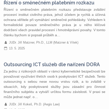
Řízení o směnečném platebním rozkazu
Řízení o směnečném platebním rozkazu představuje zvláštní
procesní institut civilního práva, jehož účelem je rychlá a účinná
ochrana věřitele při vymáhání směnečné pohledávky. Vzhledem k
formalistické povaze směnečného práva je u něho klíčové
dodržení všech pravidel procesní i hmotněprávní povahy. V tomto
článku bychom si popsali průběh a…
JUDr. Jiří Matzner, Ph.D., LLM (Matzner & Vítek)
13. 5. 2025
Outsourcing ICT služeb dle nařízení DORA
Za jednu z rizikových oblastí v rámci kybernetické bezpečnosti lze
považovat využívání třetích osob k poskytování ICT služeb. Tento
outsourcing s sebou nese novou vrstvu rizik, a to zvláště v
situacích, kdy poskytované služby jsou zásadní pro činnost
finančního subjektu a vytváří určitou formu závislosti. V praxi se
může jednat např. o…
JUDr. Jiří Kokeš, Ph.D. (Aegis Law)