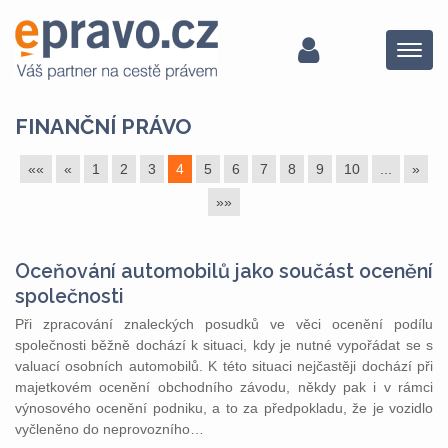
Menu
FINANČNÍ PRÁVO
««
«
1
2
3
4
5
6
7
8
9
10
...
»
»»
Oceňování automobilů jako součást ocenění
společnosti
Při zpracování znaleckých posudků ve věci ocenění podílu
společnosti běžně dochází k situaci, kdy je nutné vypořádat se s
valuací osobních automobilů. K této situaci nejčastěji dochází při
majetkovém ocenění obchodního závodu, někdy pak i v rámci
výnosového ocenění podniku, a to za předpokladu, že je vozidlo
vyčleněno do neprovozního…