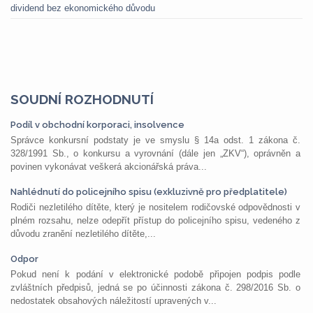
dividend bez ekonomického důvodu
SOUDNÍ ROZHODNUTÍ
Podíl v obchodní korporaci, insolvence
Správce konkursní podstaty je ve smyslu § 14a odst. 1 zákona č.
328/1991 Sb., o konkursu a vyrovnání (dále jen „ZKV“), oprávněn a
povinen vykonávat veškerá akcionářská práva...
Nahlédnutí do policejního spisu (exkluzivně pro předplatitele)
Rodiči nezletilého dítěte, který je nositelem rodičovské odpovědnosti v
plném rozsahu, nelze odepřít přístup do policejního spisu, vedeného z
důvodu zranění nezletilého dítěte,...
Odpor
Pokud není k podání v elektronické podobě připojen podpis podle
zvláštních předpisů, jedná se po účinnosti zákona č. 298/2016 Sb. o
nedostatek obsahových náležitostí upravených v...