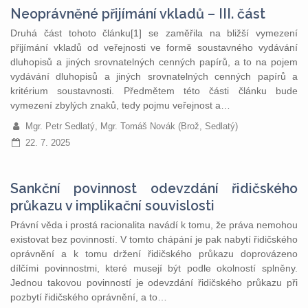
Neoprávněné přijímání vkladů – III. část
Druhá část tohoto článku[1] se zaměřila na bližší vymezení
přijímání vkladů od veřejnosti ve formě soustavného vydávání
dluhopisů a jiných srovnatelných cenných papírů, a to na pojem
vydávání dluhopisů a jiných srovnatelných cenných papírů a
kritérium soustavnosti. Předmětem této části článku bude
vymezení zbylých znaků, tedy pojmu veřejnost a…
Mgr. Petr Sedlatý, Mgr. Tomáš Novák (Brož, Sedlatý)
22. 7. 2025
Sankční povinnost odevzdání řidičského
průkazu v implikační souvislosti
Právní věda i prostá racionalita navádí k tomu, že práva nemohou
existovat bez povinností. V tomto chápání je pak nabytí řidičského
oprávnění a k tomu držení řidičského průkazu doprovázeno
dílčími povinnostmi, které musejí být podle okolností splněny.
Jednou takovou povinností je odevzdání řidičského průkazu při
pozbytí řidičského oprávnění, a to…