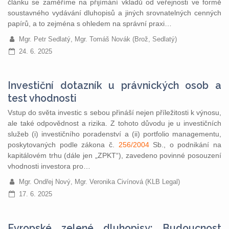
článku se zaměříme na přijímání vkladů od veřejnosti ve formě
soustavného vydávání dluhopisů a jiných srovnatelných cenných
papírů, a to zejména s ohledem na správní praxi…
Mgr. Petr Sedlatý, Mgr. Tomáš Novák (Brož, Sedlatý)
24. 6. 2025
Investiční dotazník u právnických osob a
test vhodnosti
Vstup do světa investic s sebou přináší nejen příležitosti k výnosu,
ale také odpovědnost a rizika. Z tohoto důvodu je u investičních
služeb (i) investičního poradenství a (ii) portfolio managementu,
poskytovaných podle zákona č.
256/2004
Sb., o podnikání na
kapitálovém trhu (dále jen „ZPKT“), zavedeno povinné posouzení
vhodnosti investora pro…
Mgr. Ondřej Nový, Mgr. Veronika Civínová (KLB Legal)
17. 6. 2025
Evropské zelené dluhopisy: Budoucnost