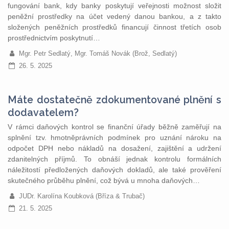
fungování bank, kdy banky poskytují veřejnosti možnost složit
peněžní prostředky na účet vedený danou bankou, a z takto
složených peněžních prostředků financují činnost třetích osob
prostřednictvím poskytnutí…
Mgr. Petr Sedlatý, Mgr. Tomáš Novák (Brož, Sedlatý)
26. 5. 2025
Máte dostatečně zdokumentované plnění s
dodavatelem?
V rámci daňových kontrol se finanční úřady běžně zaměřují na
splnění tzv. hmotněprávních podmínek pro uznání nároku na
odpočet DPH nebo nákladů na dosažení, zajištění a udržení
zdanitelných příjmů. To obnáší jednak kontrolu formálních
náležitostí předložených daňových dokladů, ale také prověření
skutečného průběhu plnění, což bývá u mnoha daňových…
JUDr. Karolína Koubková (Bříza & Trubač)
21. 5. 2025