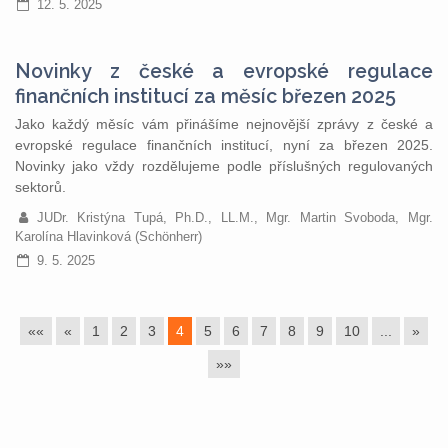
12. 5. 2025
Novinky z české a evropské regulace
finančních institucí za měsíc březen 2025
Jako každý měsíc vám přinášíme nejnovější zprávy z české a
evropské regulace finančních institucí, nyní za březen 2025.
Novinky jako vždy rozdělujeme podle příslušných regulovaných
sektorů.
JUDr. Kristýna Tupá, Ph.D., LL.M., Mgr. Martin Svoboda, Mgr.
Karolína Hlavinková (Schönherr)
9. 5. 2025
««
«
1
2
3
4
5
6
7
8
9
10
...
»
»»