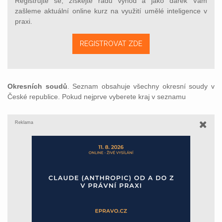
Registrujte se, získejte řadu výhod a jako dárek Vám
zašleme aktuální online kurz na využití umělé inteligence v
praxi.
REGISTROVAT ZDE
Okresních soudů
. Seznam obsahuje všechny okresní soudy v
České republice. Pokud nejprve vyberete kraj v seznamu
Reklama