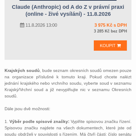
Claude (Anthropic) od A do Z v právní praxi
(online - živé vysílání) - 11.8.2026
11.8.2026 13:00
3 975 Kč s DPH
3 285 Kč bez DPH
KOUPIT
Krajských soudů
, bude seznam okresních soudů omezen pouze
na organizace příslušné k tomuto kraji. Pokud chcete nalézt
jednání krajského nebo vrchního soudu, vyberte soud v seznamu
Krajský/Vrchní soud a již nevyplňujte nic v seznamu Okresních
soudů.
Dále jsou dvě možnosti:
1.
Výběr podle spisové značky:
Vyplňte spisovou značku řízení.
Spisovou značku najdete na všech dokumentech, které jste od
soudu obdrželi v souvislosti s řízením. Má čtyři části: číslo senátu