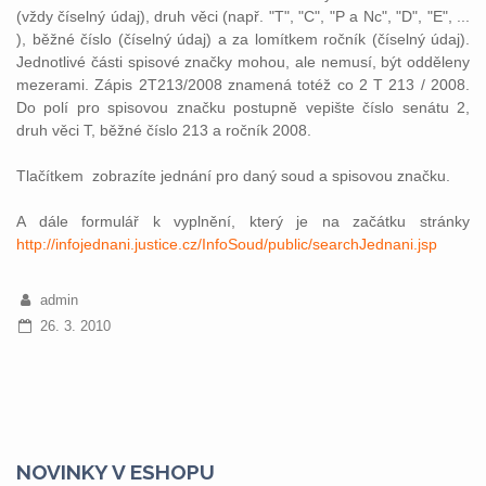
(vždy číselný údaj), druh věci (např. "T", "C", "P a Nc", "D", "E", ...
), běžné číslo (číselný údaj) a za lomítkem ročník (číselný údaj).
Jednotlivé části spisové značky mohou, ale nemusí, být odděleny
mezerami. Zápis 2T213/2008 znamená totéž co 2 T 213 / 2008.
Do polí pro spisovou značku postupně vepište číslo senátu 2,
druh věci T, běžné číslo 213 a ročník 2008.
Tlačítkem
zobrazíte jednání pro daný soud a spisovou značku.
A dále formulář k vyplnění, který je na začátku stránky
http://infojednani.justice.cz/InfoSoud/public/searchJednani.jsp
admin
26. 3. 2010
NOVINKY V ESHOPU