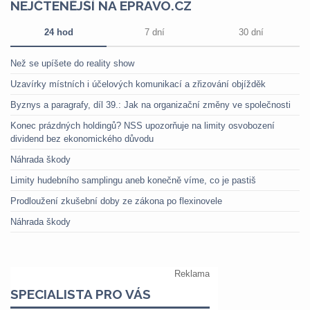
NEJČTENĚJŠÍ NA EPRAVO.CZ
24 hod
7 dní
30 dní
Než se upíšete do reality show
Uzavírky místních i účelových komunikací a zřizování objížděk
Byznys a paragrafy, díl 39.: Jak na organizační změny ve společnosti
Konec prázdných holdingů? NSS upozorňuje na limity osvobození
dividend bez ekonomického důvodu
Náhrada škody
Limity hudebního samplingu aneb konečně víme, co je pastiš
Prodloužení zkušební doby ze zákona po flexinovele
Náhrada škody