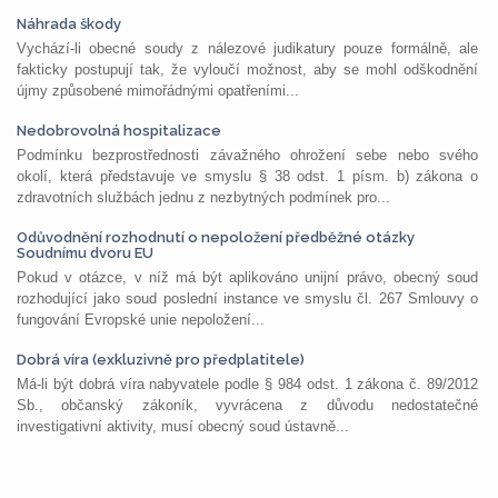
Náhrada škody
Vychází-li obecné soudy z nálezové judikatury pouze formálně, ale
fakticky postupují tak, že vyloučí možnost, aby se mohl odškodnění
újmy způsobené mimořádnými opatřeními...
Nedobrovolná hospitalizace
Podmínku bezprostřednosti závažného ohrožení sebe nebo svého
okolí, která představuje ve smyslu § 38 odst. 1 písm. b) zákona o
zdravotních službách jednu z nezbytných podmínek pro...
Odůvodnění rozhodnutí o nepoložení předběžné otázky
Soudnímu dvoru EU
Pokud v otázce, v níž má být aplikováno unijní právo, obecný soud
rozhodující jako soud poslední instance ve smyslu čl. 267 Smlouvy o
fungování Evropské unie nepoložení...
Dobrá víra (exkluzivně pro předplatitele)
Má-li být dobrá víra nabyvatele podle § 984 odst. 1 zákona č. 89/2012
Sb., občanský zákoník, vyvrácena z důvodu nedostatečné
investigativní aktivity, musí obecný soud ústavně...