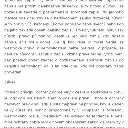
sporování zápisu vymazán. Žádost o poznamenání spornosti
zápisu má přitom dalekosáhlé důsledky, a to z toho důvodu, že
požádal-li žadatel o poznamenání spornosti zápisu do jednoho
měsíce ode dne, kdy se o nedůvodném zápisu dozvěděl, působí
jeho právo vůči každému, komu popíraný zápis svědčí nebo kdo
na jeho základě dosáhl dalšího zápisu. Po uplynutí této lhůty však
působí právo původního vlastníka jen vůči tomu, kdo dosáhl
zápisu, aniž byl v dobré víře, tj. kdo věděl či musel vědět, že
vlastnické právo k nemovitostem nelze převést. V případě, že
nebude původní vlastník o zápisu cizího práva řádně vyrozuměn,
pak postačí podat žádost o poznamenání spornosti zápisu do
katastru nemovitostí do 3 let ode dne, kdy byl popíraný zápis
proveden.
Závěr
Posílení principu ochrany dobré víry v českém soukromém právu
je logickým vyústěním snah o posílení právní jistoty a ochrany
nabytých práv v souladu s ústavněprávními principy, kdy je kladen
velký důraz na princip proporcionality v komparaci s ochranou
vlastnického práva. Především lze vysledovat tendence k větší
míře ochrany dobré víry v novém občanském zákoníku, který by v