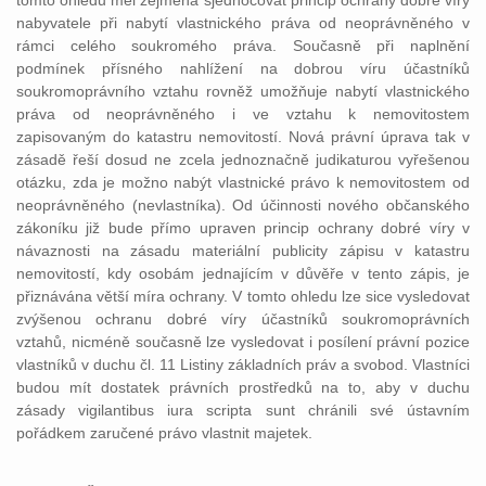
tomto ohledu měl zejména sjednocovat princip ochrany dobré víry
nabyvatele při nabytí vlastnického práva od neoprávněného v
rámci celého soukromého práva. Současně při naplnění
podmínek přísného nahlížení na dobrou víru účastníků
soukromoprávního vztahu rovněž umožňuje nabytí vlastnického
práva od neoprávněného i ve vztahu k nemovitostem
zapisovaným do katastru nemovitostí. Nová právní úprava tak v
zásadě řeší dosud ne zcela jednoznačně judikaturou vyřešenou
otázku, zda je možno nabýt vlastnické právo k nemovitostem od
neoprávněného (nevlastníka). Od účinnosti nového občanského
zákoníku již bude přímo upraven princip ochrany dobré víry v
návaznosti na zásadu materiální publicity zápisu v katastru
nemovitostí, kdy osobám jednajícím v důvěře v tento zápis, je
přiznávána větší míra ochrany. V tomto ohledu lze sice vysledovat
zvýšenou ochranu dobré víry účastníků soukromoprávních
vztahů, nicméně současně lze vysledovat i posílení právní pozice
vlastníků v duchu čl. 11 Listiny základních práv a svobod. Vlastníci
budou mít dostatek právních prostředků na to, aby v duchu
zásady vigilantibus iura scripta sunt chránili své ústavním
pořádkem zaručené právo vlastnit majetek.