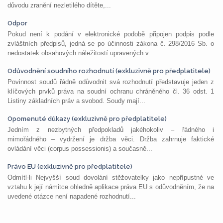
důvodu zranění nezletilého dítěte,...
Odpor
Pokud není k podání v elektronické podobě připojen podpis podle
zvláštních předpisů, jedná se po účinnosti zákona č. 298/2016 Sb. o
nedostatek obsahových náležitostí upravených v...
Odůvodnění soudního rozhodnutí (exkluzivně pro předplatitele)
Povinnost soudů řádně odůvodnit svá rozhodnutí představuje jeden z
klíčových prvků práva na soudní ochranu chráněného čl. 36 odst. 1
Listiny základních práv a svobod. Soudy mají...
Opomenuté důkazy (exkluzivně pro předplatitele)
Jedním z nezbytných předpokladů jakéhokoliv – řádného i
mimořádného – vydržení je držba věci. Držba zahrnuje faktické
ovládání věci (corpus possessionis) a současně...
Právo EU (exkluzivně pro předplatitele)
Odmítl-li Nejvyšší soud dovolání stěžovatelky jako nepřípustné ve
vztahu k její námitce ohledně aplikace práva EU s odůvodněním, že na
uvedené otázce není napadené rozhodnutí...