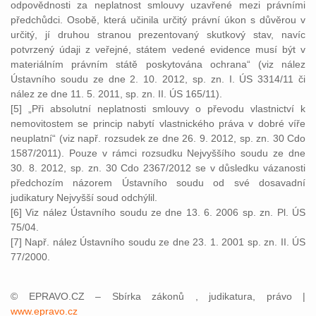
odpovědnosti za neplatnost smlouvy uzavřené mezi právními
předchůdci. Osobě, která učinila určitý právní úkon s důvěrou v
určitý, jí druhou stranou prezentovaný skutkový stav, navíc
potvrzený údaji z veřejné, státem vedené evidence musí být v
materiálním právním státě poskytována ochrana“ (viz nález
Ústavního soudu ze dne 2. 10. 2012, sp. zn. I. ÚS 3314/11 či
nález ze dne 11. 5. 2011, sp. zn. II. ÚS 165/11).
[5] „Při absolutní neplatnosti smlouvy o převodu vlastnictví k
nemovitostem se princip nabytí vlastnického práva v dobré víře
neuplatní“ (viz např. rozsudek ze dne 26. 9. 2012, sp. zn. 30 Cdo
1587/2011). Pouze v rámci rozsudku Nejvyššího soudu ze dne
30. 8. 2012, sp. zn. 30 Cdo 2367/2012 se v důsledku vázanosti
předchozím názorem Ústavního soudu od své dosavadní
judikatury Nejvyšší soud odchýlil.
[6] Viz nález Ústavního soudu ze dne 13. 6. 2006 sp. zn. Pl. ÚS
75/04.
[7] Např. nález Ústavního soudu ze dne 23. 1. 2001 sp. zn. II. ÚS
77/2000.
© EPRAVO.CZ – Sbírka zákonů , judikatura, právo |
www.epravo.cz