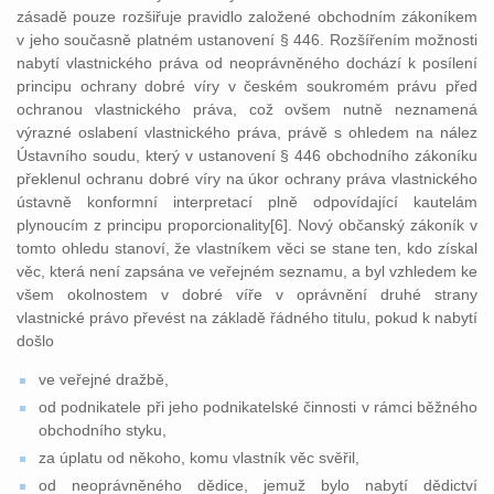
zásadě pouze rozšiřuje pravidlo založené obchodním zákoníkem
v jeho současně platném ustanovení § 446. Rozšířením možnosti
nabytí vlastnického práva od neoprávněného dochází k posílení
principu ochrany dobré víry v českém soukromém právu před
ochranou vlastnického práva, což ovšem nutně neznamená
výrazné oslabení vlastnického práva, právě s ohledem na nález
Ústavního soudu, který v ustanovení § 446 obchodního zákoníku
překlenul ochranu dobré víry na úkor ochrany práva vlastnického
ústavně konformní interpretací plně odpovídající kautelám
plynoucím z principu proporcionality[6]. Nový občanský zákoník v
tomto ohledu stanoví, že vlastníkem věci se stane ten, kdo získal
věc, která není zapsána ve veřejném seznamu, a byl vzhledem ke
všem okolnostem v dobré víře v oprávnění druhé strany
vlastnické právo převést na základě řádného titulu, pokud k nabytí
došlo
ve veřejné dražbě,
od podnikatele při jeho podnikatelské činnosti v rámci běžného
obchodního styku,
za úplatu od někoho, komu vlastník věc svěřil,
od neoprávněného dědice, jemuž bylo nabytí dědictví