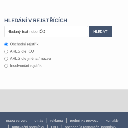
HLEDÁNÍ V REJSTŘÍCÍCH
Obchodní rejstřík
ARES dle IČO
ARES dle jména / názvu
Insolvenční rejstřík
mapa serveru
o nás
reklama
podmínky provozu
kontakty
publikační podmínky
FAQ
obchodní a reklamační podmínky