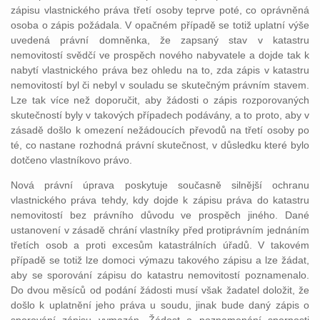
zápisu vlastnického práva třetí osoby teprve poté, co oprávněná
osoba o zápis požádala. V opačném případě se totiž uplatní výše
uvedená právní domněnka, že zapsaný stav v katastru
nemovitostí svědčí ve prospěch nového nabyvatele a dojde tak k
nabytí vlastnického práva bez ohledu na to, zda zápis v katastru
nemovitostí byl či nebyl v souladu se skutečným právním stavem.
Lze tak více než doporučit, aby žádosti o zápis rozporovaných
skutečností byly v takových případech podávány, a to proto, aby v
zásadě došlo k omezení nežádoucích převodů na třetí osoby po
té, co nastane rozhodná právní skutečnost, v důsledku které bylo
dotčeno vlastníkovo právo.
Nová právní úprava poskytuje současně silnější ochranu
vlastnického práva tehdy, kdy dojde k zápisu práva do katastru
nemovitostí bez právního důvodu ve prospěch jiného. Dané
ustanovení v zásadě chrání vlastníky před protiprávním jednáním
třetích osob a proti excesům katastrálních úřadů. V takovém
případě se totiž lze domoci výmazu takového zápisu a lze žádat,
aby se sporování zápisu do katastru nemovitostí poznamenalo.
Do dvou měsíců od podání žádosti musí však žadatel doložit, že
došlo k uplatnění jeho práva u soudu, jinak bude daný zápis o