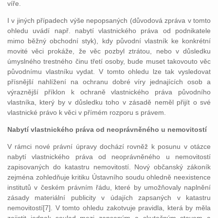
víře.
I v jiných případech výše nepopsaných (důvodová zpráva v tomto
ohledu uvádí např. nabytí vlastnického práva od podnikatele
mimo běžný obchodní styk), kdy původní vlastník ke konkrétní
movité věci prokáže, že věc pozbyl ztrátou, nebo v důsledku
úmyslného trestného činu třetí osoby, bude muset takovouto věc
původnímu vlastníku vydat. V tomto ohledu lze tak vysledovat
přísnější nahlížení na ochranu dobré víry jednajících osob a
výraznější příklon k ochraně vlastnického práva původního
vlastníka, který by v důsledku toho v zásadě neměl přijít o své
vlastnické právo k věci v přímém rozporu s právem.
Nabytí vlastnického práva od neoprávněného u nemovitostí
V rámci nové právní úpravy dochází rovněž k posunu v otázce
nabytí vlastnického práva od neoprávněného u nemovitostí
zapisovaných do katastru nemovitostí. Nový občanský zákoník
zejména zohledňuje kritiku Ústavního soudu ohledně neexistence
institutů v českém právním řádu, které by umožňovaly naplnění
zásady materiální publicity v údajích zapsaných v katastru
nemovitostí[7]. V tomto ohledu zakotvuje pravidla, která by měla