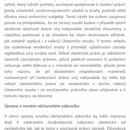
vpřed, který odráží potřeby současné společnosti k utužení právní
jistoty účastníků soukromoprávních vztahů a snahy podnítit větší
důvěru mezi smluvními subjekty. Tento závěr lze ovšem zaujmout
pouze za předpokladu, že ze strany soudů budou v případě sporů
skutkové okolnosti dobré víry nabyvatele skutečně zkoumány s
náležitou pečlivostí a se zřetelem ke všem okolnostem střídmě,
jak ostatně vyplývá i z nálezů Ústavního soudu. V tomto ohledu
lze vysledovat tendenční snahy o přísnější uplatňování zásady
vigilantibus iura scripta sunt. Ačkoli vlastnické právo je základním
ústavně zaručeným právem, jehož jakékoli omezení či potlačení
vzbuzuje velké diskuse a v minulosti se neosvědčilo, přesto jsme
toho názoru, že při důsledném respektování mantinelů
nastavených při hodnocení dobré víry nabyvatele by mělo být
nabytí vlastnického práva od nevlastníka v duchu nálezů
Ústavního soudu i za současného právního stavu přípustné a k
tomuto názoru se kloníme.
Úprava v novém občanském zákoníku
V rámci úpravy nového občanského zákoníku by mělo zejména
dojít k odstranění dvojkolejnosti nabývání vlastnictví od
nevlastníka tak, jak je tomu v současné právní úpravě. Důvodová