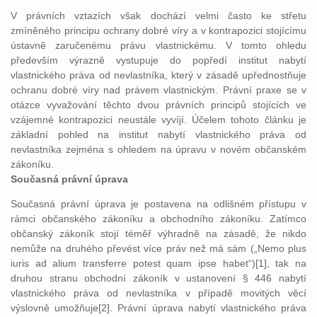
V právních vztazích však dochází velmi často ke střetu
zmíněného principu ochrany dobré víry a v kontrapozici stojícímu
ústavně zaručenému právu vlastnickému. V tomto ohledu
především výrazně vystupuje do popředí institut nabytí
vlastnického práva od nevlastníka, který v zásadě upřednostňuje
ochranu dobré víry nad právem vlastnickým. Právní praxe se v
otázce vyvažování těchto dvou právních principů stojících ve
vzájemné kontrapozici neustále vyvíjí. Účelem tohoto článku je
základní pohled na institut nabytí vlastnického práva od
nevlastníka zejména s ohledem na úpravu v novém občanském
zákoníku.
Současná právní úprava
Současná právní úprava je postavena na odlišném přístupu v
rámci občanského zákoníku a obchodního zákoníku. Zatímco
občanský zákoník stojí téměř výhradně na zásadě, že nikdo
nemůže na druhého převést více práv než má sám („Nemo plus
iuris ad alium transferre potest quam ipse habet“)[1], tak na
druhou stranu obchodní zákoník v ustanovení § 446 nabytí
vlastnického práva od nevlastníka v případě movitých věcí
výslovně umožňuje[2]. Právní úprava nabytí vlastnického práva