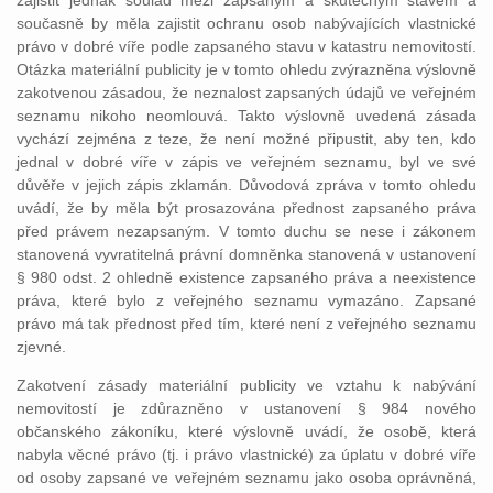
zajistit jednak soulad mezi zapsaným a skutečným stavem a
současně by měla zajistit ochranu osob nabývajících vlastnické
právo v dobré víře podle zapsaného stavu v katastru nemovitostí.
Otázka materiální publicity je v tomto ohledu zvýrazněna výslovně
zakotvenou zásadou, že neznalost zapsaných údajů ve veřejném
seznamu nikoho neomlouvá. Takto výslovně uvedená zásada
vychází zejména z teze, že není možné připustit, aby ten, kdo
jednal v dobré víře v zápis ve veřejném seznamu, byl ve své
důvěře v jejich zápis zklamán. Důvodová zpráva v tomto ohledu
uvádí, že by měla být prosazována přednost zapsaného práva
před právem nezapsaným. V tomto duchu se nese i zákonem
stanovená vyvratitelná právní domněnka stanovená v ustanovení
§ 980 odst. 2 ohledně existence zapsaného práva a neexistence
práva, které bylo z veřejného seznamu vymazáno. Zapsané
právo má tak přednost před tím, které není z veřejného seznamu
zjevné.
Zakotvení zásady materiální publicity ve vztahu k nabývání
nemovitostí je zdůrazněno v ustanovení § 984 nového
občanského zákoníku, které výslovně uvádí, že osobě, která
nabyla věcné právo (tj. i právo vlastnické) za úplatu v dobré víře
od osoby zapsané ve veřejném seznamu jako osoba oprávněná,