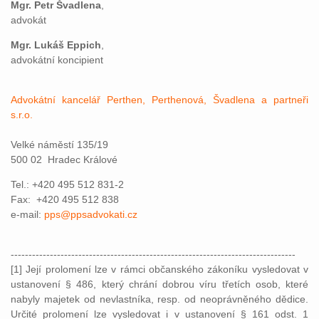
Mgr. Petr Švadlena
,
advokát
Mgr. Lukáš Eppich
,
advokátní koncipient
Advokátní kancelář Perthen, Perthenová, Švadlena a partneři
s.r.o.
Velké náměstí 135/19
500 02 Hradec Králové
Tel.: +420 495 512 831-2
Fax: +420 495 512 838
e-mail:
pps@ppsadvokati.cz
--------------------------------------------------------------------------------
[1] Její prolomení lze v rámci občanského zákoníku vysledovat v
ustanovení § 486, který chrání dobrou víru třetích osob, které
nabyly majetek od nevlastníka, resp. od neoprávněného dědice.
Určité prolomení lze vysledovat i v ustanovení § 161 odst. 1