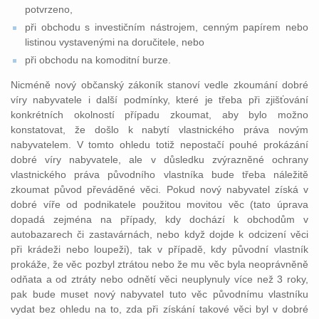
potvrzeno,
při obchodu s investičním nástrojem, cenným papírem nebo
listinou vystavenými na doručitele, nebo
při obchodu na komoditní burze.
Nicméně nový občanský zákoník stanoví vedle zkoumání dobré
víry nabyvatele i další podmínky, které je třeba při zjišťování
konkrétních okolností případu zkoumat, aby bylo možno
konstatovat, že došlo k nabytí vlastnického práva novým
nabyvatelem. V tomto ohledu totiž nepostačí pouhé prokázání
dobré víry nabyvatele, ale v důsledku zvýrazněné ochrany
vlastnického práva původního vlastníka bude třeba náležitě
zkoumat původ převáděné věci. Pokud nový nabyvatel získá v
dobré víře od podnikatele použitou movitou věc (tato úprava
dopadá zejména na případy, kdy dochází k obchodům v
autobazarech či zastavárnách, nebo když dojde k odcizení věci
při krádeži nebo loupeži), tak v případě, kdy původní vlastník
prokáže, že věc pozbyl ztrátou nebo že mu věc byla neoprávněně
odňata a od ztráty nebo odnětí věci neuplynuly více než 3 roky,
pak bude muset nový nabyvatel tuto věc původnímu vlastníku
vydat bez ohledu na to, zda při získání takové věci byl v dobré