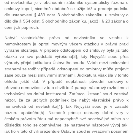
od nevlastníka je v obchodním zákoníku systematicky řazena u
smlouvy kupní, nicméně obdobně se užije též u prodeje podniku
dle ustanovení § 483 odst. 3 obchodního zákoníku, u smlouvy o
dílo dle § 554 odst. 5 obchodního zákoníku, jakož i § 20 zákona o
cenných papírech.
Nabytí vlastnického práva od nevlastníka ve vztahu k
nemovitostem je oproti movitým věcem otázkou v právní praxi
výrazně složitější. V případě odstoupení od smlouvy byla již tato
otázka ve své podstatě vyřešena[3], kdy Nejvyšší soud přes
výhrady přejal judikaturu Ústavního soudu. Vztah mezi smluvními
stranami se totiž v případě odstoupení od smlouvy může projevit
zase pouze mezi smluvními stranami. Judikatura však šla v tomto
ohledu ještě dál. V případě neplatnosti původní smlouvy o
převodu nemovitosti v tuto chvíli totiž panuje názorový rozkol mezi
vrcholnými soudními institucemi. Zatímco Ústavní soud zastává
názor, že za určitých podmínek lze nabýt vlastnické právo k
nemovitosti od nevlastníka[4], tak Nejvyšší soud je v zásadě
názoru opačného[5]. Nicméně princip ochrany dobré víry v
českém právním řádu má nepochybně své neochvějné místo a v
důsledku toho se domníváme, že nastavený názorový vývoj tak,
jak ho v této chvíli prezentuje Ústavní soud je výrazným posunem