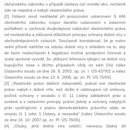
občanského zákoníku v případě zástavy cizí movité věci, nicméně
zde se nejedná o nabytí vlastnického práva.
[2] Ústavní soud neshledal při posuzování ustanovení § 446
obchodního zákoníku rozpor daného ustanovení s ústavním
pořádkem a zachoval dvojkolejnost nabývání vlastnického práva
od nevlastníka a zdůraznil důležitost principu ochrany dobré víry v
obchodněprávních vztazích. Současně konstatoval, že je nutno
velmi přísně nahlížet na otázku dobré víry s ohledem na to, aby
de facto nedocházelo k legalizaci možné protiprávní činnosti a
zcela správně vyvodil, že „důkazní břemeno týkající se dobré víry
kupujícího nese v těchto případech vždy on sám (Viz nález
Ústavního soudu ze dne 26. 8. 2003, sp. zn. I. ÚS 437/02 a nález
Ústavního soudu ze dne 13. 6. 2006, sp. zn. Pl. ÚS 75/04).
[3] „Vlastnické právo dalších nabyvatelů, pokud své vlastnické
právo nabyli v dobré víře, než došlo k odstoupení od smlouvy,
požívá ochrany v souladu s čl. 11 Listiny základních práv a
svobod a s ústavními principy právní jistoty a ochrany nabytých
práv vyvěrajícími z pojmu demokratického právního státu ve
smyslu čl. 1 odst. 1 Ústavy, a nezaniká“ (nález Ústavního soudu
ze dne 16. 10. 2007 sp. zn. Pl. ÚS 78/06).
[4] „Osoby, jimž dobrá víra svědčí, nenesou žádný díl