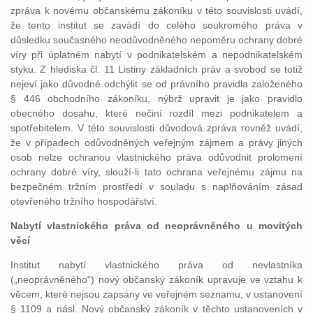
zpráva k novému občanskému zákoníku v této souvislosti uvádí,
že tento institut se zavádí do celého soukromého práva v
důsledku současného neodůvodněného nepoměru ochrany dobré
víry při úplatném nabytí v podnikatelském a nepodnikatelském
styku. Z hlediska čl. 11 Listiny základních práv a svobod se totiž
nejeví jako důvodné odchýlit se od právního pravidla založeného
§ 446 obchodního zákoníku, nýbrž upravit je jako pravidlo
obecného dosahu, které nečiní rozdíl mezi podnikatelem a
spotřebitelem. V této souvislosti důvodová zpráva rovněž uvádí,
že v případech odůvodněných veřejným zájmem a právy jiných
osob nelze ochranou vlastnického práva odůvodnit prolomení
ochrany dobré víry, slouží-li tato ochrana veřejnému zájmu na
bezpečném tržním prostředí v souladu s naplňováním zásad
otevřeného tržního hospodářství.
Nabytí vlastnického práva od neoprávněného u movitých
věcí
Institut nabytí vlastnického práva od nevlastníka
(„neoprávněného“) nový občanský zákoník upravuje ve vztahu k
věcem, které nejsou zapsány ve veřejném seznamu, v ustanovení
§ 1109 a násl. Nový občanský zákoník v těchto ustanoveních v