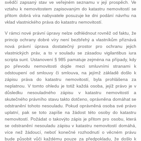
svědčí zapsaný stav ve veřejném seznamu v její prospěch. Ve
vztahu k nemovitostem zapisovaným do katastru nemovitostí se
přitom dobrá víra nabyvatele posuzuje ke dni podání návrhu na
vklad vlastnického práva do katastru nemovitostí.
V rámci nové právní úpravy nelze odhlédnout rovněž od faktu, že
princip ochrany dobré víry není bezbřehý a vlastníkům přiznává
nová právní úprava dostatečný prostor pro ochranu jejich
vlastnických práv, a to v souladu se zásadou vigilantibus iura
scripta sunt. Ustanovení § 985 pamatuje zejména na případy, kdy
po převodu nemovitosti dojde mezi smluvními stranami k
odstoupení od smlouvy či smlouva, na jejímž základě došlo k
zápisu práva do katastru nemovitostí, byla prohlášena za
neplatnou. V tomto ohledu je totiž každá osoba, jejíž právo je v
důsledku nesouladného zápisu v katastru nemovitostí a
skutečného právního stavu takto dotčeno, oprávněna domáhat se
odstranění tohoto nesouladu. Pokud oprávněná osoba své právo
uplatní, pak se toto zapíše na žádost této osoby do katastru
nemovitostí. Požádat o takovýto zápis je přitom pro osobu, která
se odstranění nesouladu zápisu v katastru nemovitostí domáhá,
více než žádoucí, neboť konečné rozhodnutí o věcném právu
bude působit vůči každému pouze za předpokladu, že došlo k