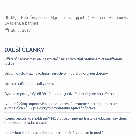
Mgr. Petr Švadlena, Mgr. Lukáš Eppich ( Perthen, Perthenová,
Švadlena a partneři )
29. 7. 2013
DALŠÍ ČLÁNKY:
Užívání nemovitosti ve vlastnictví nezletilých dětí partnerem či manželem
rodiče
Urban waste water treatment directive – legislativa a její dopady
Než se upíšete do reality show
Byznys a paragrafy, díl 39.: Jak na organizační změny ve společnosti
Aktuální vývoj odpadového práva v České republice: od implementace
evropských cílů k praktickým problémům aplikační praxe
Konec prázdných holdingů? NSS upozorňuje na limity osvobození dividend
bez ekonomického důvodu
Limity hudebního samplingu aneb konečně víme, co je pastiš