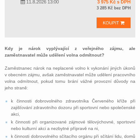
11.8.2026 13:00
3 975 Kč s DPH
3 285 Kč bez DPH
KOUPIT
Kdy je nárok vyplývající z veřejného zájmu, ale
zaměstnavatel může udělení volna odmítnout?
Zaměstnanec nárok na neplacené volno k vykonání jiných úkonů
v obecném zájmu, avšak zaměstnavatel může udělení pracovního
volna odmítnout, pokud tomu brání vážné provozní důvody na
jeho straně:
k činnosti dobrovolného zdravotníka Červeného kříže při
zajišťování zdravotního dozoru při sportovní nebo společenské
akci,
k činnosti při organizované zájmové tělovýchovné, sportovní
nebo kulturní akci a nezbytné přípravě na ni,
k činnosti dobrovolného sčítacího orgánu při sčítání lidu, domů