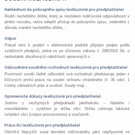
Nahlédnutí do policejního spisu (exkluzivně pro předplatitele)
Rodiči nezletilého dítěte, který je nositelem rodičovské odpovědnosti v
plném rozsahu, nelze odepřít přístup do policejního spisu, vedeného z
důvodu zranění nezletilého dítěte,...
Odpor
Pokud není k podání v elektronické podobě připojen podpis podle
zvláštních předpisů, jedná se po účinnosti zákona č. 298/2016 Sb. o
nedostatek obsahových náležitostí upravených v...
Odůvodnění soudního rozhodnutí (exkluzivně pro předplatitele)
Povinnost soudů řádně odůvodnit svá rozhodnutí představuje jeden z
klíčových prvků práva na soudní ochranu chráněného čl. 36 odst. 1
Listiny základních práv a svobod. Soudy mají...
Opomenuté důkazy (exkluzivně pro předplatitele)
Jedním z nezbytných předpokladů jakéhokoliv – řádného i
mimořádného – vydržení je držba věci. Držba zahrnuje faktické
ovládání věci (corpus possessionis) a současně...
Právo EU (exkluzivně pro předplatitele)
Odmítl-li Nejvyšší soud dovolání stěžovatelky jako nepřípustné ve