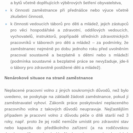
a bytů včetně doplňujících výběrových šetření obyvatelstva,
k činnosti zaměstnance při přednášce nebo výuce včetně
zkušební činnosti,
k činnosti vedoucích táborů pro děti a mládež, jejich zástupců
pro věci hospodářské a zdravotní, oddílových vedoucích,
vychovatelů, instruktorů, popřípadě středních zdravotnických
pracovníků v táborech pro děti a mládež – za podmínky, že
zaměstnanec nejméně po dobu jednoho roku před uvolněním
pracoval soustavně a bezplatně s dětmi nebo s mládeží
(podmínka soustavné a bezplatné práce se nevyžaduje, jde-li
o tábory pro zdravotně postižené děti a mládež).
Nenárokové situace na straně zaměstnance
Neplacené pracovní volno z jiných soukromých důvodů, než bylo
uvedeno, se poskytuje na základě žádosti zaměstnance, pokud jí
zaměstnavatel vyhoví. Zákoník práce poskytování neplaceného
pracovního volna z takových důvodů neupravuje. Nejčastějším
případem je pracovní volno z důvodu péče o dítě starší než 3
roky, např. proto že jej rodič nemůže umístit pro zdravotní stav
nebo kapacitu do předškolního zařízení (a na rodičovskou