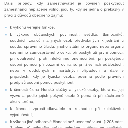
Další případy, kdy zaměstnavatel je povinen poskytnout
zaměstnanci neplacené volno, jsou ty, kdy se jedná o překážky v
práci z důvodů obecného zájmu:
k výkonu veřejné funkce,
k výkonu občanských povinností: svědků, tlumočníků,
soudních znalců i a jiných osob předvolaných k jednání u
soudu, správního úřadu, jiného státního orgánu nebo orgánu
územního samosprávného celku, při poskytnutí první pomoci,
při opatřeních proti infekčnímu onemocnění, při poskytnutí
osobní pomoci při požární ochraně, při živelních událostech,
nebo v obdobných mimořádných případech a dále v
případech, kdy je fyzická osoba povinna podle právních
předpisů osobní pomoc poskytnout,
k činnosti člena Horské služby a fyzické osoby, která na její
výzvu a podle jejích pokynů osobně pomáhá při záchranné
akci v terénu,
k činnosti zprostředkovatele a rozhodce při kolektivním
vyjednávání,
k výkonu jiné odborové činnosti než uvedené v ust. § 203 odst.
2 písm. a) zákoníku práce, zejména k účasti na schůzích,