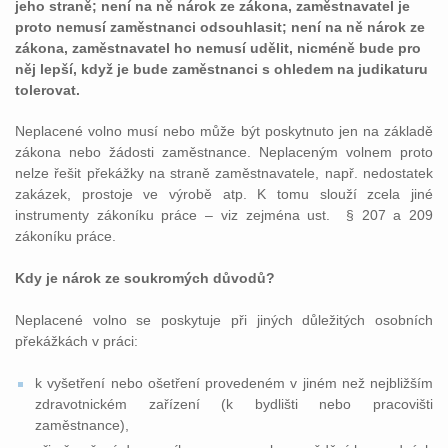
jeho straně; není na ně nárok ze zákona, zaměstnavatel je
proto nemusí zaměstnanci odsouhlasit; není na ně nárok ze
zákona, zaměstnavatel ho nemusí udělit, nicméně bude pro
něj lepší, když je bude zaměstnanci s ohledem na judikaturu
tolerovat.
Neplacené volno musí nebo může být poskytnuto jen na základě
zákona nebo žádosti zaměstnance. Neplaceným volnem proto
nelze řešit překážky na straně zaměstnavatele, např. nedostatek
zakázek, prostoje ve výrobě atp. K tomu slouží zcela jiné
instrumenty zákoníku práce – viz zejména ust. § 207 a 209
zákoníku práce.
Kdy je nárok ze soukromých důvodů?
Neplacené volno se poskytuje při jiných důležitých osobních
překážkách v práci:
k vyšetření nebo ošetření provedeném v jiném než nejbližším
zdravotnickém zařízení (k bydlišti nebo pracovišti
zaměstnance),