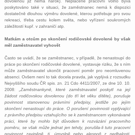
dovolenou již nemá nárok). Neplacené pracovní volno bývá
poskytováno také v situaci, že zaměstnanec nemá k dispozici
dostatečně dlouhou výměru dovolené, kterou potřebuje pro svou
rekreaci, třeba cestu kolem světa, nebo vyřízení soukromých
záležitostí kupř. v zahraničí atp.
Matkám a otcům po skončení rodičovské dovolené by však
měl zaměstnavatel vyhovět
Často se uvádí, že se zaměstnanec, v případě, že nenastoupí do
práce po skončení rodičovské dovolené, vystavuje riziku, že s ním
může zaměstnavatel ukončit pracovní poměr pro neomluvenou
absenci. Ovšem není to tak docela pravda, jak vyplývá z rozsudku
Nejvyššího soudu ČR spis. zn. 21 Cdo 4411/2007, ze dne 10. 10.
2008:
„Zaměstnankyně, které zaměstnavatel poskytl na její
žádost rodičovskou dovolenou (do tří let věku dítěte), porušuje
povinnost stanovenou právními předpisy, jestliže po jejím
skončení nenastoupí do práce. O porušení povinnosti vyplývající
z právního předpisu vztahujícího se k zaměstnancem vykonávané
práci, které by mohlo být důvodem k rozvázání pracovního
poměru, se však může jednat jen tehdy, porušila-li tuto pracovní
povinnost zaviněně, tj. úmyslně nebo alespoň z nedbalosti.