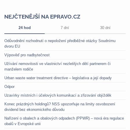
NEJČTENĚJŠÍ NA EPRAVO.CZ
24 hod
7 dní
30 dní
Odůvodnění rozhodnutí o nepoložení předběžné otázky Soudnímu
dvoru EU
Výpověď pro nadbytečnost
Užívání nemovitosti ve vlastnictví nezletilých dětí partnerem či
manželem rodiče
Urban waste water treatment directive – legislativa a její dopady
Odpor
Uzavírky místních i účelových komunikací a zřizování objížděk
Konec prázdných holdingů? NSS upozorňuje na limity osvobození
dividend bez ekonomického důvodu
Nařízení o obalech a obalových odpadech (PPWR) – nová éra regulace
obalů v Evropské unii