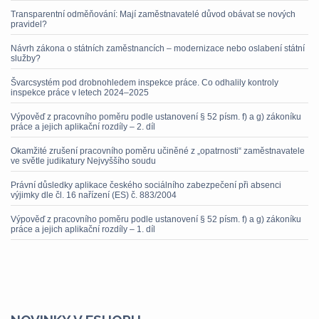
Transparentní odměňování: Mají zaměstnavatelé důvod obávat se nových
pravidel?
Návrh zákona o státních zaměstnancích – modernizace nebo oslabení státní
služby?
Švarcsystém pod drobnohledem inspekce práce. Co odhalily kontroly
inspekce práce v letech 2024–2025
Výpověď z pracovního poměru podle ustanovení § 52 písm. f) a g) zákoníku
práce a jejich aplikační rozdíly – 2. díl
Okamžité zrušení pracovního poměru učiněné z „opatrnosti“ zaměstnavatele
ve světle judikatury Nejvyššího soudu
Právní důsledky aplikace českého sociálního zabezpečení při absenci
výjimky dle čl. 16 nařízení (ES) č. 883/2004
Výpověď z pracovního poměru podle ustanovení § 52 písm. f) a g) zákoníku
práce a jejich aplikační rozdíly – 1. díl