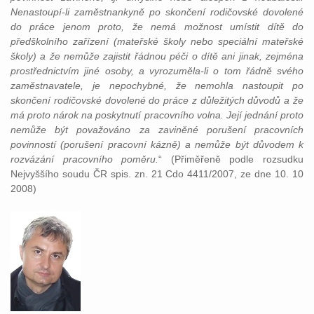
Nenastoupí-li zaměstnankyně po skončení rodičovské dovolené
do práce jenom proto, že nemá možnost umístit dítě do
předškolního zařízení (mateřské školy nebo speciální mateřské
školy) a že nemůže zajistit řádnou péči o dítě ani jinak, zejména
prostřednictvím jiné osoby, a vyrozuměla-li o tom řádně svého
zaměstnavatele, je nepochybné, že nemohla nastoupit po
skončení rodičovské dovolené do práce z důležitých důvodů a že
má proto nárok na poskytnutí pracovního volna. Její jednání proto
nemůže být považováno za zaviněné porušení pracovních
povinností (porušení pracovní kázně) a nemůže být důvodem k
rozvázání pracovního poměru.
“ (Přiměřeně podle rozsudku
Nejvyššího soudu ČR spis. zn. 21 Cdo 4411/2007, ze dne 10. 10
2008)