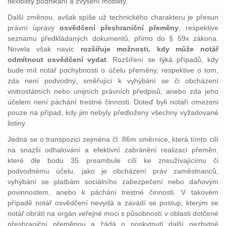
flexibility podnikání a zvýšení mobility.
Další změnou, avšak spíše už technického charakteru je přesun
právní úpravy
osvědčení přeshraniční přeměny
, respektive
seznamu předkládaných dokumentů, přímo do § 59x zákona.
Novela však navíc
rozšiřuje možnosti, kdy může notář
odmítnout osvědčení vydat
. Rozšíření se týká případů, kdy
bude mít notář pochybnosti o účelu přeměny, respektive o tom,
zda není podvodný, směřující k vyhýbání se či obcházení
vnitrostátních nebo unijních právních předpisů, anebo zda jeho
účelem není páchání trestné činnosti. Doteď byli notáři omezeni
pouze na případ, kdy jim nebyly předloženy všechny vyžadované
listiny.
Jedná se o transpozici zejména čl. 86m směrnice, která tímto cílí
na snazší odhalování a efektivní zabránění realizaci přeměn,
které dle bodu 35 preambule cílí ke zneužívajícímu či
podvodnému účelu, jako je obcházení práv zaměstnanců,
vyhýbání se platbám sociálního zabezpečení nebo daňovým
povinnostem, anebo k páchání trestné činnosti. V takovém
případě notář osvědčení nevydá a zavádí se postup, kterým se
notář obrátí na orgán veřejné moci s působností v oblasti dotčené
přeshraniční přeměnou a žádá o poskytnutí další nezbytné