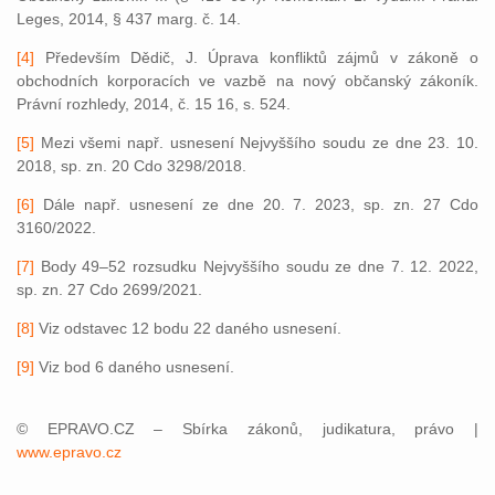
Leges, 2014, § 437 marg. č. 14.
[4]
Především Dědič, J. Úprava konfliktů zájmů v zákoně o
obchodních korporacích ve vazbě na nový občanský zákoník.
Právní rozhledy, 2014, č. 15 16, s. 524.
[5]
Mezi všemi např. usnesení Nejvyššího soudu ze dne 23. 10.
2018, sp. zn. 20 Cdo 3298/2018.
[6]
Dále např. usnesení ze dne 20. 7. 2023, sp. zn. 27 Cdo
3160/2022.
[7]
Body 49–52 rozsudku Nejvyššího soudu ze dne 7. 12. 2022,
sp. zn. 27 Cdo 2699/2021.
[8]
Viz odstavec 12 bodu 22 daného usnesení.
[9]
Viz bod 6 daného usnesení.
© EPRAVO.CZ – Sbírka zákonů, judikatura, právo |
www.epravo.cz