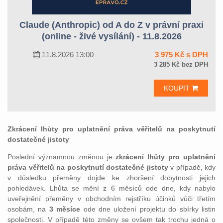
Claude (Anthropic) od A do Z v právní praxi
(online - živé vysílání) - 11.8.2026
11.8.2026 13:00
3 975 Kč s DPH
3 285 Kč bez DPH
KOUPIT
Zkrácení lhůty pro uplatnění práva věřitelů na poskytnutí
dostatečné jistoty
Poslední významnou změnou je
zkrácení lhůty pro uplatnění
práva věřitelů na poskytnutí dostatečné jistoty
v případě, kdy
v důsledku přeměny dojde ke zhoršení dobytnosti jejich
pohledávek. Lhůta se mění z 6 měsíců ode dne, kdy nabylo
uveřejnění přeměny v obchodním rejstříku účinků vůči třetím
osobám, na
3 měsíce
ode dne uložení projektu do sbírky listin
společnosti. V případě této změny se ovšem tak trochu jedná o