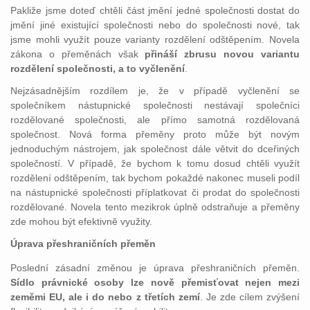
Pakliže jsme doteď chtěli část jmění jedné společnosti dostat do
jmění jiné existující společnosti nebo do společnosti nové, tak
jsme mohli využít pouze varianty rozdělení odštěpením. Novela
zákona o přeměnách však
přináší zbrusu novou variantu
rozdělení společnosti, a to vyčlenění
.
Nejzásadnějším rozdílem je, že v případě vyčlenění se
společníkem nástupnické společnosti nestávají společníci
rozdělované společnosti, ale přímo samotná rozdělovaná
společnost. Nová forma přeměny proto může být novým
jednoduchým nástrojem, jak společnost dále větvit do dceřiných
společností. V případě, že bychom k tomu dosud chtěli využít
rozdělení odštěpením, tak bychom pokaždé nakonec museli podíl
na nástupnické společnosti příplatkovat či prodat do společnosti
rozdělované. Novela tento mezikrok úplně odstraňuje a přeměny
zde mohou být efektivně využity.
Úprava přeshraničních přeměn
Poslední zásadní změnou je úprava přeshraničních přeměn.
Sídlo právnické osoby lze nově přemisťovat nejen mezi
zeměmi EU, ale i do nebo z třetích zemí
. Je zde cílem zvýšení