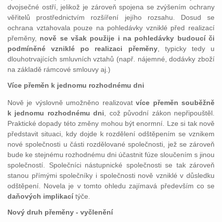
dvojsečné ostří, jelikož je zároveň spojena se zvýšením ochrany
věřitelů prostřednictvím rozšíření jejího rozsahu. Dosud se
ochrana vztahovala pouze na pohledávky vzniklé před realizací
přeměny,
nově se však použije i na pohledávky budoucí či
podmíněné vzniklé po realizaci přeměny
, typicky tedy u
dlouhotrvajících smluvních vztahů (např. nájemné, dodávky zboží
na základě rámcové smlouvy aj.)
Více přeměn k jednomu rozhodnému dni
Nově je výslovně umožněno realizovat
více přeměn souběžně
k jednomu rozhodnému dni
, což původní zákon nepřipouštěl.
Praktické dopady této změny mohou být enormní. Lze si tak nově
představit situaci, kdy dojde k rozdělení odštěpením se vznikem
nové společnosti u části rozdělované společnosti, jež se zároveň
bude ke stejnému rozhodnému dni účastnit fúze sloučením s jinou
společností. Společníci nástupnické společnosti se tak zároveň
stanou přímými společníky i společnosti nově vzniklé v důsledku
odštěpení. Novela je v tomto ohledu zajímavá především co se
daňových implikací
týče.
Nový druh přeměny - vyčlenění