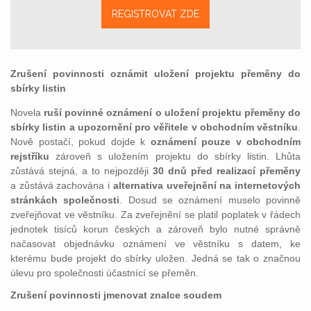
REGISTROVAT ZDE
Zrušení povinnosti oznámit uložení projektu přeměny do
sbírky listin
Novela
ruší povinné oznámení o uložení projektu přeměny do
sbírky listin a upozornění pro věřitele v obchodním věstníku
.
Nově postačí, pokud dojde k
oznámení pouze v obchodním
rejstříku
zároveň s uložením projektu do sbírky listin. Lhůta
zůstává stejná, a to nejpozději
30 dnů před realizací přeměny
a zůstává zachována i
alternativa uveřejnění na internetových
stránkách společnosti
. Dosud se oznámení muselo povinně
zveřejňovat ve věstníku. Za zveřejnění se platil poplatek v řádech
jednotek tisíců korun českých a zároveň bylo nutné správně
načasovat objednávku oznámení ve věstníku s datem, ke
kterému bude projekt do sbírky uložen. Jedná se tak o značnou
úlevu pro společnosti účastnící se přeměn.
Zrušení povinnosti jmenovat znalce soudem