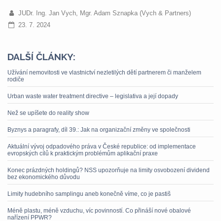
JUDr. Ing. Jan Vych, Mgr. Adam Sznapka (Vych & Partners)
23. 7. 2024
DALŠÍ ČLÁNKY:
Užívání nemovitosti ve vlastnictví nezletilých dětí partnerem či manželem
rodiče
Urban waste water treatment directive – legislativa a její dopady
Než se upíšete do reality show
Byznys a paragrafy, díl 39.: Jak na organizační změny ve společnosti
Aktuální vývoj odpadového práva v České republice: od implementace
evropských cílů k praktickým problémům aplikační praxe
Konec prázdných holdingů? NSS upozorňuje na limity osvobození dividend
bez ekonomického důvodu
Limity hudebního samplingu aneb konečně víme, co je pastiš
Méně plastu, méně vzduchu, víc povinností. Co přináší nové obalové
nařízení PPWR?