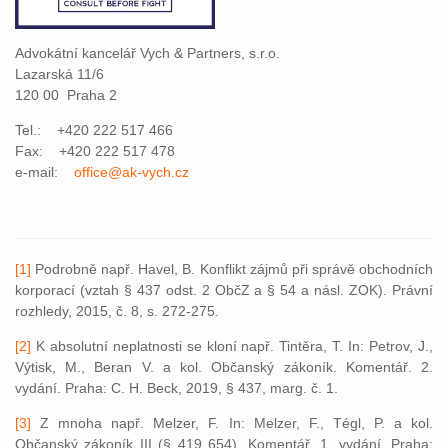
Advokátní kancelář Vych & Partners, s.r.o.
Lazarská 11/6
120 00 Praha 2
Tel.: +420 222 517 466
Fax: +420 222 517 478
e-mail:
office@ak-vych.cz
[1]
Podrobně např. Havel, B. Konflikt zájmů při správě obchodních
korporací (vztah § 437 odst. 2 ObčZ a § 54 a násl. ZOK). Právní
rozhledy, 2015, č. 8, s. 272-275.
[2]
K absolutní neplatnosti se kloní např. Tintěra, T. In: Petrov, J.,
Výtisk, M., Beran V. a kol. Občanský zákoník. Komentář. 2.
vydání. Praha: C. H. Beck, 2019, § 437, marg. č. 1.
[3]
Z mnoha např. Melzer, F. In: Melzer, F., Tégl, P. a kol.
Občanský zákoník III (§ 419 654). Komentář. 1. vydání. Praha: