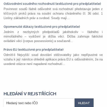
Odůvodnění soudního rozhodnutí (exkluzivně pro předplatitele)
Povinnost soudů řádně odůvodnit svá rozhodnutí představuje jeden z
klíčových prvků práva na soudní ochranu chráněného čl. 36 odst. 1
Listiny základních práv a svobod. Soudy mají...
Opomenuté důkazy (exkluzivně pro předplatitele)
Jedním z nezbytných předpokladů jakéhokoliv – řádného i
mimořádného – vydržení je držba věci. Držba zahrnuje faktické
ovládání věci (corpus possessionis) a současně...
Právo EU (exkluzivně pro předplatitele)
Odmítl-li Nejvyšší soud dovolání stěžovatelky jako nepřípustné ve
vztahu k její námitce ohledně aplikace práva EU s odůvodněním, že na
uvedené otázce není napadené rozhodnutí...
HLEDÁNÍ V REJSTŘÍCÍCH