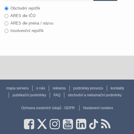
Obchodní rejstřík
ARES dle IČO
ARES dle jména / názvu
Insolvenční rejstřík
mapa serveru
o nás
reklama
podmínky provozu
kontakty
publikační podmínky
FAQ
obchodní a reklamační podmínky
Ochrana osobních údajů - GDPR
Nastavení cookies