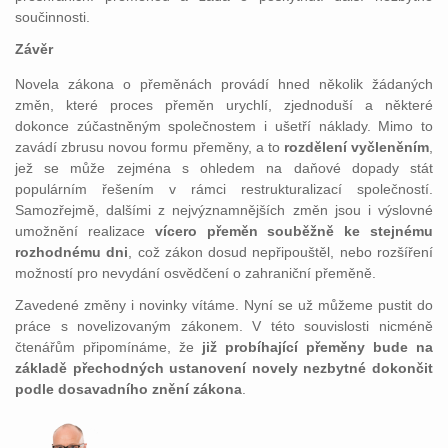
součinnosti.
Závěr
Novela zákona o přeměnách provádí hned několik žádaných
změn, které proces přeměn urychlí, zjednoduší a některé
dokonce zúčastněným společnostem i ušetří náklady. Mimo to
zavádí zbrusu novou formu přeměny, a to
rozdělení vyčleněním
,
jež se může zejména s ohledem na daňové dopady stát
populárním řešením v rámci restrukturalizací společností.
Samozřejmě, dalšími z nejvýznamnějších změn jsou i výslovné
umožnění realizace
vícero přeměn souběžně ke stejnému
rozhodnému dni
, což zákon dosud nepřipouštěl, nebo rozšíření
možností pro nevydání osvědčení o zahraniční přeměně.
Zavedené změny i novinky vítáme. Nyní se už můžeme pustit do
práce s novelizovaným zákonem. V této souvislosti nicméně
čtenářům připomínáme, že
již probíhající přeměny bude na
základě přechodných ustanovení novely nezbytné dokončit
podle dosavadního znění zákona
.