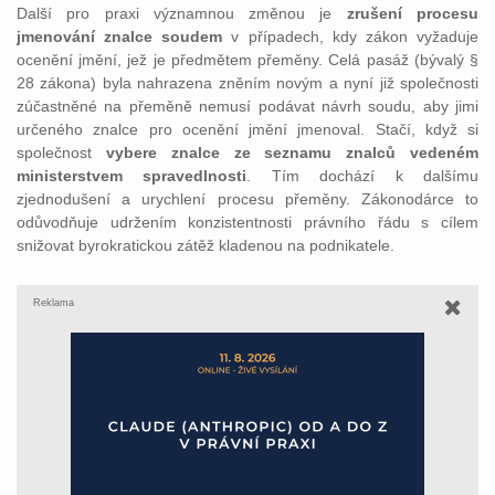
Další pro praxi významnou změnou je
zrušení procesu
jmenování znalce soudem
v případech, kdy zákon vyžaduje
ocenění jmění, jež je předmětem přeměny. Celá pasáž (bývalý §
28 zákona) byla nahrazena zněním novým a nyní již společnosti
zúčastněné na přeměně nemusí podávat návrh soudu, aby jimi
určeného znalce pro ocenění jmění jmenoval. Stačí, když si
společnost
vybere znalce ze seznamu znalců vedeném
ministerstvem spravedlnosti
. Tím dochází k dalšímu
zjednodušení a urychlení procesu přeměny. Zákonodárce to
odůvodňuje udržením konzistentnosti právního řádu s cílem
snižovat byrokratickou zátěž kladenou na podnikatele.
Reklama