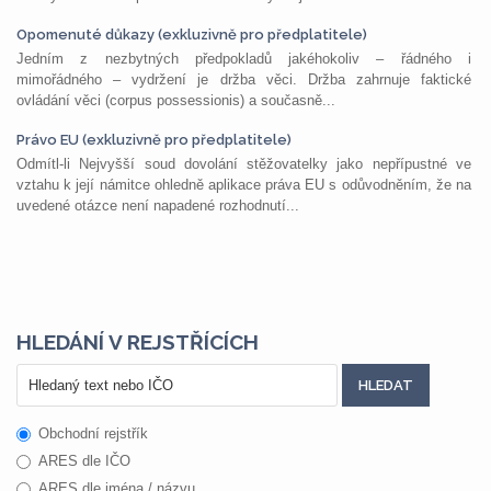
Opomenuté důkazy (exkluzivně pro předplatitele)
Jedním z nezbytných předpokladů jakéhokoliv – řádného i
mimořádného – vydržení je držba věci. Držba zahrnuje faktické
ovládání věci (corpus possessionis) a současně...
Právo EU (exkluzivně pro předplatitele)
Odmítl-li Nejvyšší soud dovolání stěžovatelky jako nepřípustné ve
vztahu k její námitce ohledně aplikace práva EU s odůvodněním, že na
uvedené otázce není napadené rozhodnutí...
HLEDÁNÍ V REJSTŘÍCÍCH
Obchodní rejstřík
ARES dle IČO
ARES dle jména / názvu