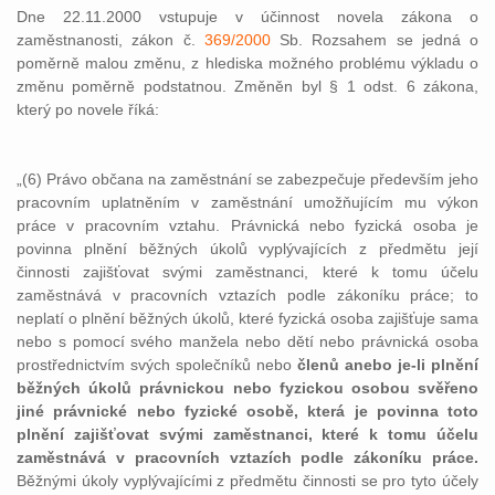
Dne 22.11.2000 vstupuje v účinnost novela zákona o
zaměstnanosti, zákon č.
369/2000
Sb. Rozsahem se jedná o
poměrně malou změnu, z hlediska možného problému výkladu o
změnu poměrně podstatnou. Změněn byl § 1 odst. 6 zákona,
který po novele říká:
„(6) Právo občana na zaměstnání se zabezpečuje především jeho
pracovním uplatněním v zaměstnání umožňujícím mu výkon
práce v pracovním vztahu. Právnická nebo fyzická osoba je
povinna plnění běžných úkolů vyplývajících z předmětu její
činnosti zajišťovat svými zaměstnanci, které k tomu účelu
zaměstnává v pracovních vztazích podle zákoníku práce; to
neplatí o plnění běžných úkolů, které fyzická osoba zajišťuje sama
nebo s pomocí svého manžela nebo dětí nebo právnická osoba
prostřednictvím svých společníků nebo
členů anebo je-li plnění
běžných úkolů právnickou nebo fyzickou osobou svěřeno
jiné právnické nebo fyzické osobě, která je povinna toto
plnění zajišťovat svými zaměstnanci, které k tomu účelu
zaměstnává v pracovních vztazích podle zákoníku práce.
Běžnými úkoly vyplývajícími z předmětu činnosti se pro tyto účely