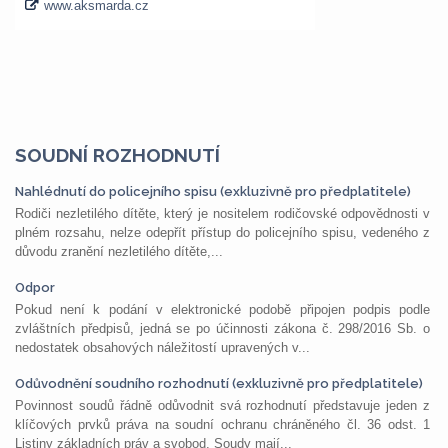
SOUDNÍ ROZHODNUTÍ
Nahlédnutí do policejního spisu (exkluzivně pro předplatitele)
Rodiči nezletilého dítěte, který je nositelem rodičovské odpovědnosti v
plném rozsahu, nelze odepřít přístup do policejního spisu, vedeného z
důvodu zranění nezletilého dítěte,...
Odpor
Pokud není k podání v elektronické podobě připojen podpis podle
zvláštních předpisů, jedná se po účinnosti zákona č. 298/2016 Sb. o
nedostatek obsahových náležitostí upravených v...
Odůvodnění soudního rozhodnutí (exkluzivně pro předplatitele)
Povinnost soudů řádně odůvodnit svá rozhodnutí představuje jeden z
klíčových prvků práva na soudní ochranu chráněného čl. 36 odst. 1
Listiny základních práv a svobod. Soudy mají...