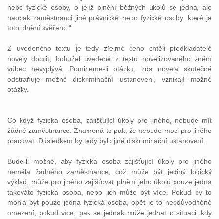
nebo fyzické osoby, o jejíž plnění běžných úkolů se jedná, ale
naopak zaměstnanci jiné právnické nebo fyzické osoby, které je
toto plnění svěřeno.“
Z uvedeného textu je tedy zřejmé čeho chtěli předkladatelé
novely docílit, bohužel uvedené z textu novelizovaného znění
vůbec nevyplývá. Pomineme-li otázku, zda novela skutečně
odstraňuje možné diskriminační ustanovení, vznikají možné
otázky.
Co když fyzická osoba, zajišťující úkoly pro jiného, nebude mít
žádné zaměstnance. Znamená to pak, že nebude moci pro jiného
pracovat. Důsledkem by tedy bylo jiné diskriminační ustanovení.
Bude-li možné, aby fyzická osoba zajišťující úkoly pro jiného
neměla žádného zaměstnance, což může být jediný logický
výklad, může pro jiného zajišťovat plnění jeho úkolů pouze jedna
takováto fyzická osoba, nebo jich může být více. Pokud by to
mohla být pouze jedna fyzická osoba, opět je to neodůvodněné
omezení, pokud více, pak se jednak může jednat o situaci, kdy