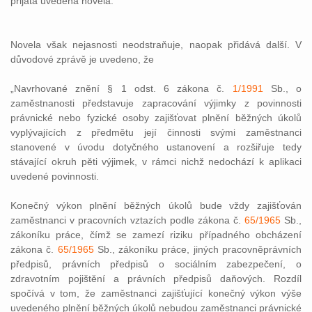
přijata uvedená novela.
Novela však nejasnosti neodstraňuje, naopak přidává další. V
důvodové zprávě je uvedeno, že
„Navrhované znění § 1 odst. 6 zákona č.
1/1991
Sb., o
zaměstnanosti představuje zapracování výjimky z povinnosti
právnické nebo fyzické osoby zajišťovat plnění běžných úkolů
vyplývajících z předmětu její činnosti svými zaměstnanci
stanovené v úvodu dotyčného ustanovení a rozšiřuje tedy
stávající okruh pěti výjimek, v rámci nichž nedochází k aplikaci
uvedené povinnosti.
Konečný výkon plnění běžných úkolů bude vždy zajišťován
zaměstnanci v pracovních vztazích podle zákona č.
65/1965
Sb.,
zákoníku práce, čímž se zamezí riziku případného obcházení
zákona č.
65/1965
Sb., zákoníku práce, jiných pracovněprávních
předpisů, právních předpisů o sociálním zabezpečení, o
zdravotním pojištění a právních předpisů daňových. Rozdíl
spočívá v tom, že zaměstnanci zajišťující konečný výkon výše
uvedeného plnění běžných úkolů nebudou zaměstnanci právnické