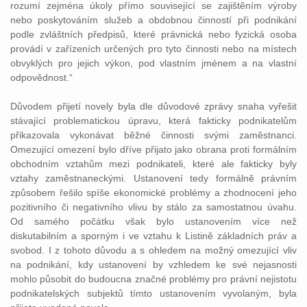
rozumí zejména úkoly přímo související se zajištěním výroby
nebo poskytováním služeb a obdobnou činností při podnikání
podle zvláštních předpisů, které právnická nebo fyzická osoba
provádí v zařízeních určených pro tyto činnosti nebo na místech
obvyklých pro jejich výkon, pod vlastním jménem a na vlastní
odpovědnost.“
Důvodem přijetí novely byla dle důvodové zprávy snaha vyřešit
stávající problematickou úpravu, která fakticky podnikatelům
přikazovala vykonávat běžné činnosti svými zaměstnanci.
Omezující omezení bylo dříve přijato jako obrana proti formálním
obchodním vztahům mezi podnikateli, které ale fakticky byly
vztahy zaměstnaneckými. Ustanovení tedy formálně právním
způsobem řešilo spíše ekonomické problémy a zhodnocení jeho
pozitivního či negativního vlivu by stálo za samostatnou úvahu.
Od samého počátku však bylo ustanovením více než
diskutabilním a sporným i ve vztahu k Listině základních práv a
svobod. I z tohoto důvodu a s ohledem na možný omezující vliv
na podnikání, kdy ustanovení by vzhledem ke své nejasnosti
mohlo působit do budoucna značné problémy pro právní nejistotu
podnikatelských subjektů tímto ustanovením vyvolaným, byla