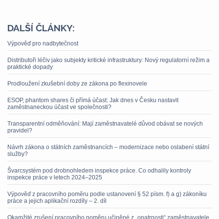
DALŠÍ ČLÁNKY:
Výpověď pro nadbytečnost
Distributoři léčiv jako subjekty kritické infrastruktury: Nový regulatorní režim a
praktické dopady
Prodloužení zkušební doby ze zákona po flexinovele
ESOP, phantom shares či přímá účast: Jak dnes v Česku nastavit
zaměstnaneckou účast ve společnosti?
Transparentní odměňování: Mají zaměstnavatelé důvod obávat se nových
pravidel?
Návrh zákona o státních zaměstnancích – modernizace nebo oslabení státní
služby?
Švarcsystém pod drobnohledem inspekce práce. Co odhalily kontroly
inspekce práce v letech 2024–2025
Výpověď z pracovního poměru podle ustanovení § 52 písm. f) a g) zákoníku
práce a jejich aplikační rozdíly – 2. díl
Okamžité zrušení pracovního poměru učiněné z „opatrnosti“ zaměstnavatele