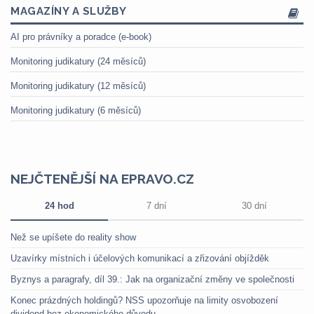
MAGAZÍNY A SLUŽBY
AI pro právníky a poradce (e-book)
Monitoring judikatury (24 měsíců)
Monitoring judikatury (12 měsíců)
Monitoring judikatury (6 měsíců)
NEJČTENĚJŠÍ NA EPRAVO.CZ
24 hod
7 dní
30 dní
Než se upíšete do reality show
Uzavírky místních i účelových komunikací a zřizování objížděk
Byznys a paragrafy, díl 39.: Jak na organizační změny ve společnosti
Konec prázdných holdingů? NSS upozorňuje na limity osvobození
dividend bez ekonomického důvodu