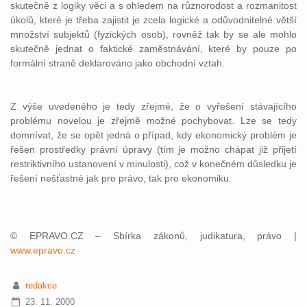
skutečně z logiky věci a s ohledem na různorodost a rozmanitost
úkolů, které je třeba zajistit je zcela logické a odůvodnitelné větší
množství subjektů (fyzických osob), rovněž tak by se ale mohlo
skutečně jednat o faktické zaměstnávání, které by pouze po
formální straně deklarováno jako obchodní vztah.
Z výše uvedeného je tedy zřejmé, že o vyřešení stávajícího
problému novelou je zřejmě možné pochybovat. Lze se tedy
domnívat, že se opět jedná o případ, kdy ekonomický problém je
řešen prostředky právní úpravy (tím je možno chápat již přijetí
restriktivního ustanovení v minulosti), což v konečném důsledku je
řešení nešťastné jak pro právo, tak pro ekonomiku.
© EPRAVO.CZ – Sbírka zákonů, judikatura, právo |
www.epravo.cz
redakce
23. 11. 2000