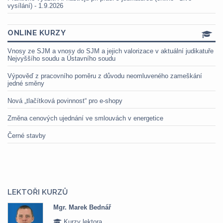
vysílání) - 1.9.2026
ONLINE KURZY
Vnosy ze SJM a vnosy do SJM a jejich valorizace v aktuální judikatuře
Nejvyššího soudu a Ústavního soudu
Výpověď z pracovního poměru z důvodu neomluveného zameškání
jedné směny
Nová „tlačítková povinnost“ pro e-shopy
Změna cenových ujednání ve smlouvách v energetice
Černé stavby
LEKTOŘI KURZŮ
Mgr. Marek Bednář
Kurzy lektora