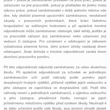
práce – pokud je zaměstnanec převáděn na jinou práci, pokud je
zařazován na jiné pracoviště, pokud je překládán do jiného místa
výkonu práce, pokud zaměstnavatel v době jednoho měsíce ode
dne, kdy obdržel písemné upozornění zaměstnance, neodstranil
závady v pracovních podmínkách, které brání řádnému
hospodaření se svěřenými hodnotami a při společné hmotné
odpovědnosti může zaměstnanec odstoupit, také tehdy, jestliže je
na pracoviště zařazen jiný zaměstnanec nebo ustanoven jiný
vedoucí či zástupce. Pro oznámení o odstoupení je zákonem
vyžadovaná písemná forma. Jeho právní účinky nastávají dnem
odstoupení. Jinak dohoda o hmotné odpovědnosti zaniká dnem
skončení pracovního poměru.
Při této odpovědnosti odpovídá zaměstnanec za celou skutečnou
škodu. Při společné odpovědnosti za schodek se jednotlivým
zaměstnancům určí podíl náhrady podle poměru jejich
dosažených hrubých výdělků, přičemž výdělek jejich vedoucího a
jeho zástupce se započítává ve dvojnásobné výši. Podíl této
náhrady nesmí u jednotlivých zaměstnanců, s výjimkou vedoucího
a jeho zástupce, přesáhnout částku rovnající se jejich
průměrnému měsíčnímu výdělku před vznikem škody. Neuhradí-li
se takto určenými podíly celá škoda, jsou povinni uhradit zbytek