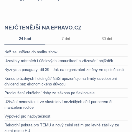
NEJČTENĚJŠÍ NA EPRAVO.CZ
24 hod
7 dní
30 dní
Než se upíšete do reality show
Uzavírky místních i účelových komunikací a zřizování objížděk
Byznys a paragrafy, díl 39.: Jak na organizační změny ve společnosti
Konec prázdných holdingů? NSS upozorňuje na limity osvobození
dividend bez ekonomického důvodu
Prodloužení zkušební doby ze zákona po flexinovele
Užívání nemovitosti ve vlastnictví nezletilých dětí partnerem či
manželem rodiče
Výpověď pro nadbytečnost
Rekordní pokuta pro TEMU a nový celní režim pro levné zásilky ze
zemí mimo EU