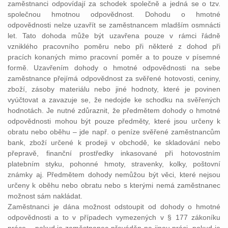
zaměstnanci odpovídají za schodek společně a jedná se o tzv.
společnou hmotnou odpovědnost. Dohodu o hmotné
odpovědnosti nelze uzavřít se zaměstnancem mladším osmnácti
let. Tato dohoda může být uzavřena pouze v rámci řádně
vzniklého pracovního poměru nebo při některé z dohod při
pracích konaných mimo pracovní poměr a to pouze v písemné
formě. Uzavřením dohody o hmotné odpovědnosti na sebe
zaměstnance přejímá odpovědnost za svěřené hotovosti, ceniny,
zboží, zásoby materiálu nebo jiné hodnoty, které je povinen
vyúčtovat a zavazuje se, že nedojde ke schodku na svěřených
hodnotách. Je nutné zdůraznit, že předmětem dohody o hmotné
odpovědnosti mohou být pouze předměty, které jsou určeny k
obratu nebo oběhu – jde např. o peníze svěřené zaměstnancům
bank, zboží určené k prodeji v obchodě, ke skladování nebo
přepravě, finanční prostředky inkasované při hotovostním
platebním styku, pohonné hmoty, stravenky, kolky, poštovní
známky aj. Předmětem dohody nemůžou být věci, které nejsou
určeny k oběhu nebo obratu nebo s kterými nemá zaměstnanec
možnost sám nakládat.
Zaměstnanci je dána možnost odstoupit od dohody o hmotné
odpovědnosti a to v případech vymezených v § 177 zákoníku