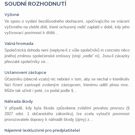
SOUDNÍ ROZHODNUTÍ
Výživné
Ve sporu o vydání bezdůvodného obohacení, spočívajícího ve vrácení
výživného na zletilé dítě, které ochuzený rodič zaplatil v době, kdy jeho
vyživovací povinnost k dítěti...
Valná hromada
Společnická dohoda není (neplyne-li z vůle společníků in concreto něco
jiného) změnou společenské smlouvy (stojí „vedle“ ní). Jsou-li závazky
převzaté společníky ve...
Ustanovení zástupce
Účastníku (obecně vzato) nic nebrání v tom, aby se nechal v kterékoliv
fázi řízení zastoupit zvoleným zástupcem, kterému udělí plnou moc.
Může tak učinit i poté, co podal podle §...
Náhrada škody
V případě, kdy byla škoda způsobena zvláštní povahou provozu (§
2927 odst. 1 občanského zákoníku), lze zcela vyloučit povinnost
provozovatele dopravy k náhradě škody (újmy) z...
Nájemné (exkluzivně pro předplatitele)