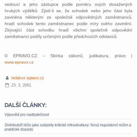
vedoucí a jeho zástupce podle poměru svých dosažených
hrubých výdělků. Zjistí-li se, že schodek nebo jeho část byla
zaviněna některým ze společně odpovědných zaměstnanců,
hradí schodek tento zaměstnanec podle míry svého zavinění.
Zbývající část schodku hradí všichni společně odpovědní
zaměstnanci podíly určenými podle předchozích odstavců.
© EPRAVO.CZ – Sbírka zákonů, judikatura, právo |
www.epravo.cz
redakce epravo.cz
23. 3. 2001
DALŠÍ ČLÁNKY:
Výpověď pro nadbytečnost
Distributoři léčiv jako subjekty kritické infrastruktury: Nový regulatorní režim a
praktické dopady