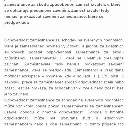
zaměstnance za škodu způsobenou zaměstnavateli, u které
se uplatňuje presumpce zavinění. Zaměstnavatel tedy
nemusí prokazovat zavinění zaměstnance, které se
předpokládá
Odpovědnost zaměstnance za schodek na svěřených hodnotách,
které je zaměstnanec povinen vyúčtovat, je jednou ze zvláštních
skutkových podstat odpovědnosti zaměstnance za škodu
způsobenou zaměstnavateli, u které se uplatňuje presumpce
zavinění. Zaměstnavatel tedy nemusí prokazovat zavinění
zaměstnance, které se předpokládá. Zaměstnanci je však dána
možnost exculpace – vyvinění- kdy v souladu s § 176 odst. 3
zákoníku práce se zaměstnanec zprostí odpovědnosti zcela nebo
zčásti, jestliže prokáže, že schodek vznikl zcela nebo zčásti bez
jeho zavinění.
Odpovědnost zaměstnance za schodek na svěřených hodnotách
může vzniknout pouze pokud zaměstnavatel se zaměstnancem
uzavřel dohodu o hmotné odpovědnosti. Dohoda o hmotné
odpovědnosti může být uzavřena buď s jednotlivým
zaměstnancem nebo s více zaměstnanci, v tomto případě tito