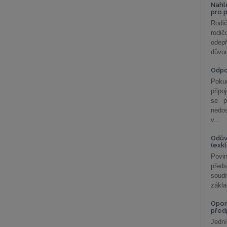
Nahl
pro 
Rodič
rodič
odepř
důvod
Odp
Poku
připo
se p
nedo
v...
Odův
(exk
Povin
před
soudn
zákla
Opom
před
Jední