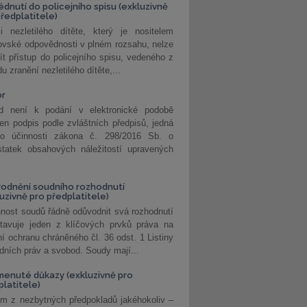
édnutí do policejního spisu (exkluzivně
předplatitele)
i nezletilého dítěte, který je nositelem
ovské odpovědnosti v plném rozsahu, nelze
ít přístup do policejního spisu, vedeného z
u zranění nezletilého dítěte,...
or
d není k podání v elektronické podobě
jen podpis podle zvláštních předpisů, jedná
o účinnosti zákona č. 298/2016 Sb. o
statek obsahových náležitostí upravených
odnění soudního rozhodnutí
luzivně pro předplatitele)
nost soudů řádně odůvodnit svá rozhodnutí
stavuje jeden z klíčových prvků práva na
í ochranu chráněného čl. 36 odst. 1 Listiny
dních práv a svobod. Soudy mají...
enuté důkazy (exkluzivně pro
platitele)
m z nezbytných předpokladů jakéhokoliv –