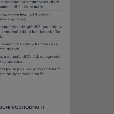
ní nemovitosti ve vlastnictví nezletilých
partnerem či manželem rodiče
 waste water treatment directive –
lativa a její dopady
c prázdných holdingů? NSS upozorňuje na
y osvobození dividend bez ekonomického
du
rky místních i účelových komunikací a
vání objížděk
s a paragrafy, díl 39.: Jak na organizační
y ve společnosti
dní pokuta pro TEMU a nový celní režim
evné zásilky ze zemí mimo EU
UDNÍ ROZHODNUTÍ