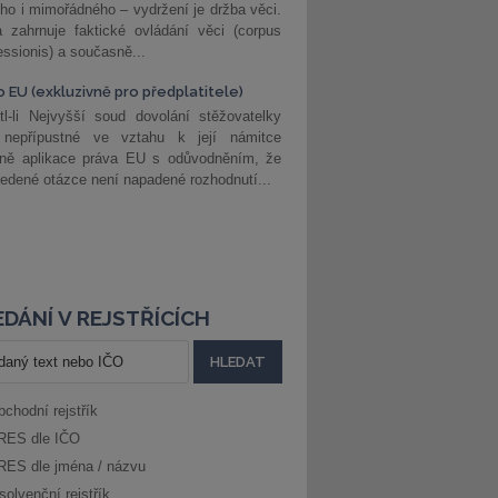
ho i mimořádného – vydržení je držba věci.
 zahrnuje faktické ovládání věci (corpus
ssionis) a současně...
o EU (exkluzivně pro předplatitele)
l-li Nejvyšší soud dovolání stěžovatelky
 nepřípustné ve vztahu k její námitce
dně aplikace práva EU s odůvodněním, že
edené otázce není napadené rozhodnutí...
DÁNÍ V REJSTŘÍCÍCH
bchodní rejstřík
RES dle IČO
RES dle jména / názvu
solvenční rejstřík