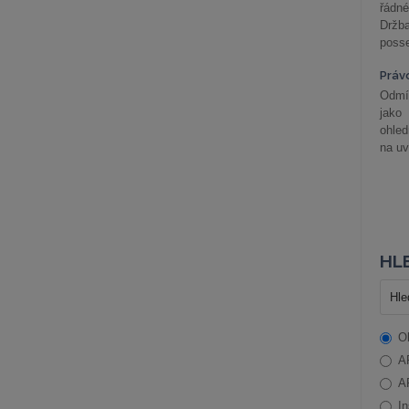
řádné
Držba
posse
Práv
Odmít
jako
ohle
na uv
HLE
O
A
A
In