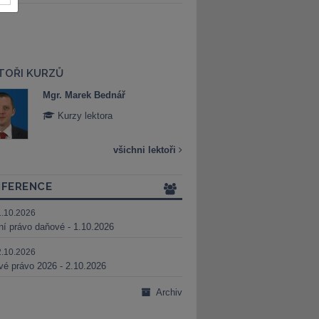
TOŘI KURZŮ
Mgr. Marek Bednář
Mgr. Veronika 
Kurzy lektora
Kurzy lektora
všichni lektoři
FERENCE
1.10.2026
ní právo daňové - 1.10.2026
2.10.2026
é právo 2026 - 2.10.2026
Archiv