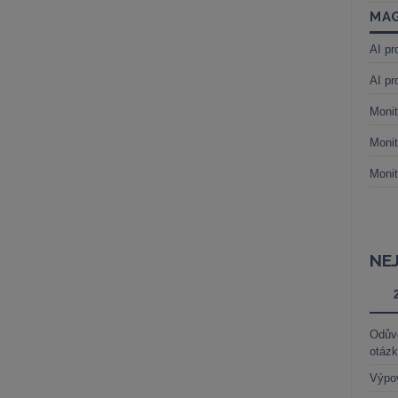
MAG
AI pr
AI pr
Monit
Monit
Monit
NE
Odůvo
otáz
Výpo