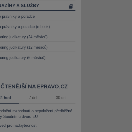
AZÍNY A SLUŽBY
o právníky a poradce
o právníky a poradce (e-book)
oring judikatury (24 měsíců)
oring judikatury (12 měsíců)
oring judikatury (6 měsíců)
JČTENĚJŠÍ NA EPRAVO.CZ
24 hod
7 dní
30 dní
dnění rozhodnutí o nepoložení předběžné
ky Soudnímu dvoru EU
věď pro nadbytečnost