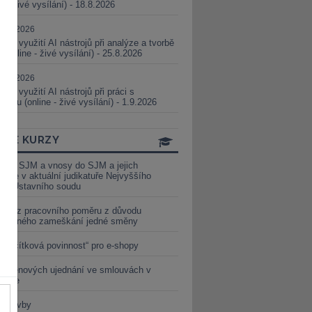
ne - živé vysílání) - 18.8.2026
5.08.2026
ické využití AI nástrojů při analýze a tvorbě
 (online - živé vysílání) - 25.8.2026
1.09.2026
ické využití AI nástrojů při práci s
aturou (online - živé vysílání) - 1.9.2026
INE KURZY
y ze SJM a vnosy do SJM a jejich
izace v aktuální judikatuře Nejvyššího
u a Ústavního soudu
věď z pracovního poměru z důvodu
luveného zameškání jedné směny
„tlačítková povinnost“ pro e-shopy
a cenových ujednání ve smlouvách v
etice
é stavby