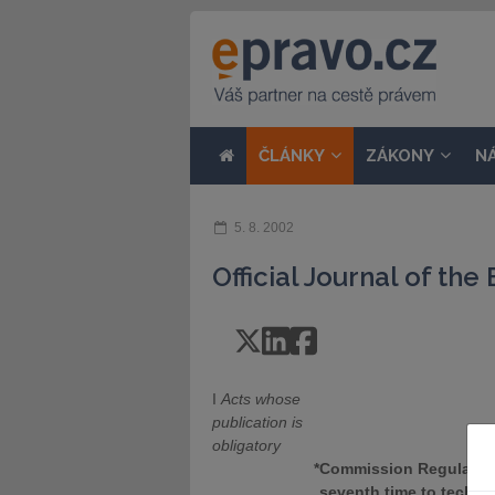
ČLÁNKY
ZÁKONY
N
5. 8. 2002
Official Journal of t
I
Acts whose
publication is
obligatory
*
Commission Regulation 
seventh time to techni