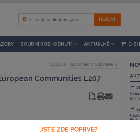
ÁZORY
SOUDNÍ ROZHODNUTÍ
AKTUÁLNĚ
E-S
NO
ID: 18050
upozornění pro uživatele
AKT
he European Communities L207
1
Claud
(onli
1
ChatG
živé 
JSTE ZDE POPRVÉ?
1
(EC) No 1360/2002 of 13 June 2002 adapting for the
1
Gemin
cal progress Council Regulation (EEC) No 3821/85 on