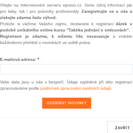
(onli
1
Vítejte na internetovém serveru epravo.cz. Jsme zdroj informací jak
 road transport (
)
pro laiky, tak i pro právníky profesionály.
Zaregistrujte se u nás a
e
2
získejte zdarma řadu výhod.
Prakt
smluv
Protože si vážíme Vašeho zájmu, dostanete k registraci
dárek v
podobě unikátního online kurzu "Taktika jednání o smlouvách".
ra, právo |
www.epravo.cz
0
Registrace je zdarma, k ničemu Vás nezavazuje
a získáte
Prakt
každodenní přehled o novinkách ve světě práva.
judik
5. 8. 2002
E-mailová adresa:
*
ONL
Vnos
valor
soud
Vaše data jsou u nás v bezpečí. Údaje vyplněné při této registraci
zpracováváme podle
podmínek zpracování osobních údajů
Výpo
neom
Nová 
Změn
energ
ZAVŘÍT
Čern