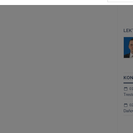
LEK
áš Sokol
JUDr. Martin Maisner, Ph.D.,
MCIArb
ktora
Kurzy lektora
KON
0
Trest
0
Daňov