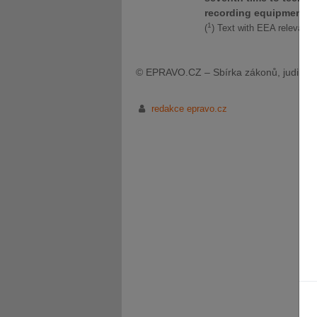
recording equipment in
1
(
) Text with EEA relevanc
© EPRAVO.CZ – Sbírka zákonů, judikatu
redakce epravo.cz