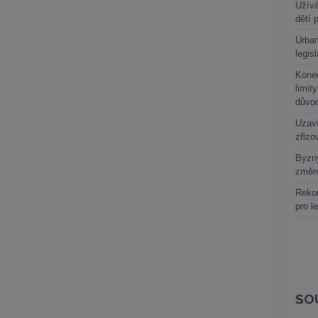
Užívá
dětí 
Urban
legis
Kone
limit
důvo
Uzaví
zřizo
Byzny
změn
Rekor
pro l
SO