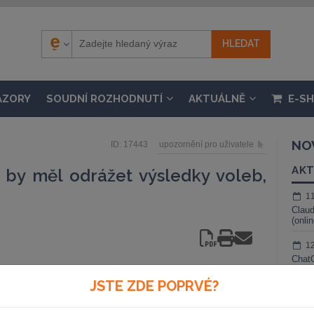
ÁZORY
SOUDNÍ ROZHODNUTÍ
AKTUÁLNĚ
E-S
NO
ID: 17443
upozornění pro uživatele
AKT
 by měl odrážet výsledky voleb,
1
Claud
(onli
1
ChatG
živé 
JSTE ZDE POPRVÉ?
ně ČSSD Marie Součkové odrážet
1
 ve sněmovně. Součková se
Gemin