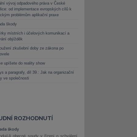
lní vývoj odpadového práva v České
lice: od implementace evropských cílů k
ickým problémům aplikační praxe
ada škody
rky místních i účelových komunikací a
vání objížděk
oužení zkušební doby ze zákona po
novele
e upíšete do reality show
s a paragrafy, díl 39.: Jak na organizační
y ve společnosti
UDNÍ ROZHODNUTÍ
ada škody
dují-li obecné soudy v řízení o schválení