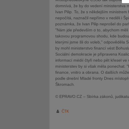
domnívá, že by do vedení ministerstva 
Ivan Pilip. To, že s někdejším ministrem f
nepočítá, naznačil nepřímo v neděli i Šp
poznámka, že Ivan Pilip neprošel do par
"Nám jde především o to, abychom měl
takovou programovou shodu, kde budou 
JUDr. Tomáš Nielsen
JUDr. Tom
kterými jsme šli do voleb," odpověděla
Kurzy lektora
Kurzy le
by mohl ministerstvo financí vést Bohus
Sociální demokracie je připravena Koali
informací médií čtyři nebo pět křesel ve 
ministerstev by si však měla ponechat. "
finance, vnitro a obrana. O dalších můž
podle dnešní Mladé fronty Dnes místo
Škromach.
© EPRAVO.CZ – Sbírka zákonů, judikatu
ČTK