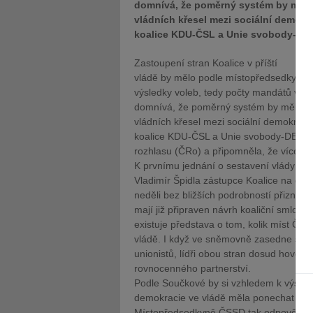
domnívá, že poměrný systém by měl b
vládních křesel mezi sociální demokraci
koalice KDU-ČSL a Unie svobody-DE
Zastoupení stran Koalice v příští
vládě by mělo podle místopředsedkyně
výsledky voleb, tedy počty mandátů ve
domnívá, že poměrný systém by měl být
vládních křesel mezi sociální demokracii a
koalice KDU-ČSL a Unie svobody-DEU. 
rozhlasu (ČRo) a připomněla, že více ma
K prvnímu jednání o sestavení vlády p
Vladimír Špidla zástupce Koalice na dne
neděli bez bližších podrobností přiznal,
mají již připraven návrh koaliční smlouvy
existuje představa o tom, kolik míst ČSS
vládě. I když ve sněmovně zasedne skoro
unionistů, lídři obou stran dosud hovořil
rovnocenného partnerství.
Podle Součkové by si vzhledem k výsledk
demokracie ve vládě měla ponechat minis
Místopředsedkyně ČSSD tak odpověděla 