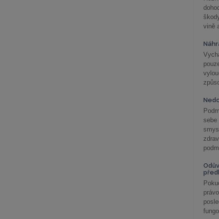
doho
škod
vině 
Náhr
Vychá
pouze
vylo
způs
Nedo
Podm
sebe
smys
zdra
podmí
Odův
před
Pokud
práv
posle
fungo