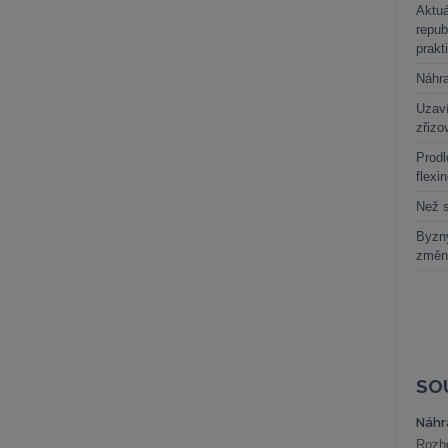
Aktuá
repub
prakt
Náhr
Uzaví
zřizo
Prodl
flexi
Než s
Byzny
změn
SO
Náhr
Rozho