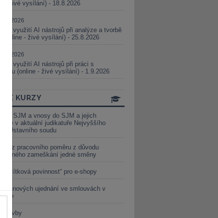
ne - živé vysílání) - 18.8.2026
5.08.2026
ické využití AI nástrojů při analýze a tvorbě
 (online - živé vysílání) - 25.8.2026
1.09.2026
ické využití AI nástrojů při práci s
aturou (online - živé vysílání) - 1.9.2026
INE KURZY
y ze SJM a vnosy do SJM a jejich
izace v aktuální judikatuře Nejvyššího
u a Ústavního soudu
věď z pracovního poměru z důvodu
luveného zameškání jedné směny
„tlačítková povinnost“ pro e-shopy
a cenových ujednání ve smlouvách v
etice
é stavby