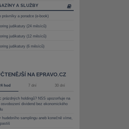
AZÍNY A SLUŽBY
o právníky a poradce (e-book)
oring judikatury (24 měsíců)
oring judikatury (12 měsíců)
oring judikatury (6 měsíců)
JČTENĚJŠÍ NA EPRAVO.CZ
24 hod
7 dní
30 dní
c prázdných holdingů? NSS upozorňuje na
y osvobození dividend bez ekonomického
du
y hudebního samplingu aneb konečně víme,
 pastiš