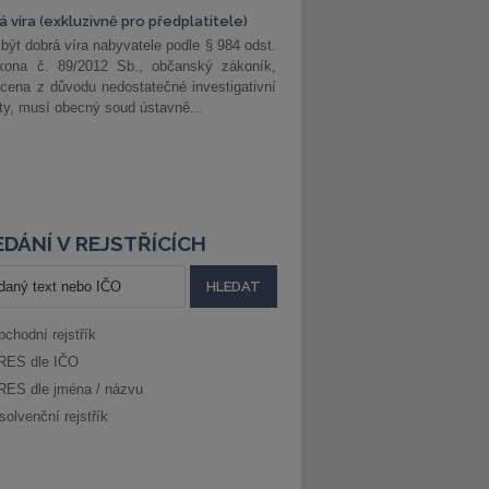
 víra (exkluzivně pro předplatitele)
 být dobrá víra nabyvatele podle § 984 odst.
kona č. 89/2012 Sb., občanský zákoník,
cena z důvodu nedostatečné investigativní
ity, musí obecný soud ústavně...
DÁNÍ V REJSTŘÍCÍCH
bchodní rejstřík
RES dle IČO
RES dle jména / názvu
solvenční rejstřík