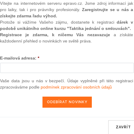
ýt zachován v rozdělení
(onli
Vítejte na internetovém serveru epravo.cz. Jsme zdroj informací jak
i a Koalici, ale i uvnitř
pro laiky, tak i pro právníky profesionály.
Zaregistrujte se u nás a
2
U.
získejte zdarma řadu výhod.
Prakt
Protože si vážíme Vašeho zájmu, dostanete k registraci
dárek v
smluv
podobě unikátního online kurzu "Taktika jednání o smlouvách".
 ČSSD Marie Součkové odrážet
0
Registrace je zdarma, k ničemu Vás nezavazuje
a získáte
 sněmovně. Součková se
Prakt
každodenní přehled o novinkách ve světě práva.
judik
 zachován v rozdělení
 Koalici, ale i uvnitř
E-mailová adresa:
*
Řekla to dnes Českému
ONL
ndátů obdrželi lidovci.
ozval předseda ČSSD
Vnos
valor
šní podvečer. Špidla v
soud
Vaše data jsou u nás v bezpečí. Údaje vyplněné při této registraci
 že sociální demokraté
zpracováváme podle
podmínek zpracování osobních údajů
. Zároveň připustil, že
Výpo
neom
D přepustí Koalici ve
 třikrát více lidovců než
Nová 
i o pokračování
Změn
energ
u voleb sociální
ZAVŘÍT
terstvo financí.
Čern
na dotaz rozhlasu, zda se