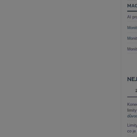
MAG
AI pr
Monit
Monit
Monit
NE
Kone
limit
důvo
Limit
co je