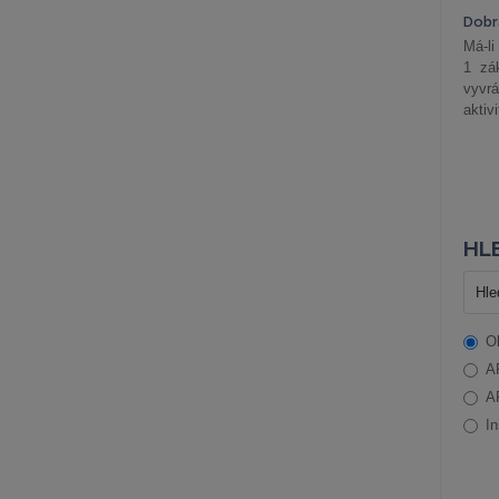
Dobrá
Má-li
1 zá
vyvrá
aktiv
HLE
O
A
A
In