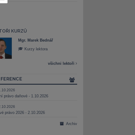
TOŘI KURZŮ
Mgr. Marek Bednář
Mgr. Veronika 
Kurzy lektora
Kurzy lektora
všichni lektoři
FERENCE
1.10.2026
ní právo daňové - 1.10.2026
2.10.2026
é právo 2026 - 2.10.2026
Archiv