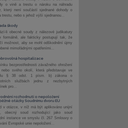
dy o vině a trestu o nároku na náhradu
y, který není součástí sjednané dohody o
a trestu, nebo s jehož výší sjednanou...
ada škody
zí-li obecné soudy z nálezové judikatury
 formálně, ale fakticky postupují tak, že
učí možnost, aby se mohl odškodnění újmy
obené mimořádnými opatřeními...
brovolná hospitalizace
ínku bezprostřednosti závažného ohrožení
 nebo svého okolí, která představuje ve
lu § 38 odst. 1 písm. b) zákona o
votních službách jednu z nezbytných
nek pro...
odnění rozhodnutí o nepoložení
běžné otázky Soudnímu dvoru EU
 v otázce, v níž má být aplikováno unijní
o, obecný soud rozhodující jako soud
dní instance ve smyslu čl. 267 Smlouvy o
vání Evropské unie nepoložení...