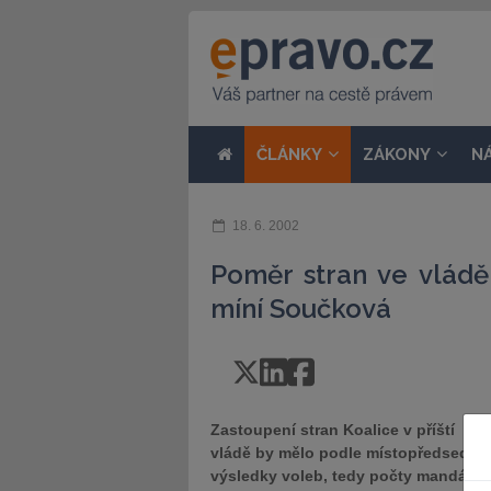
ČLÁNKY
ZÁKONY
N
18. 6. 2002
Poměr stran ve vládě
míní Součková
Zastoupení stran Koalice v příští
vládě by mělo podle místopředsedky
výsledky voleb, tedy počty mandátů