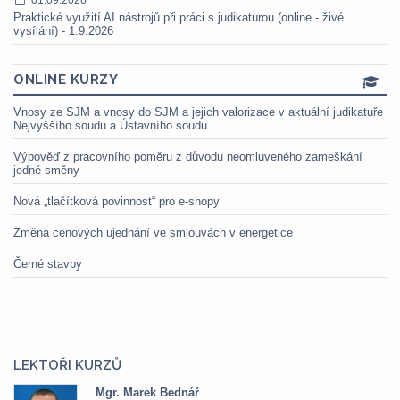
Praktické využití AI nástrojů při práci s judikaturou (online - živé
vysílání) - 1.9.2026
ONLINE KURZY
Vnosy ze SJM a vnosy do SJM a jejich valorizace v aktuální judikatuře
Nejvyššího soudu a Ústavního soudu
Výpověď z pracovního poměru z důvodu neomluveného zameškání
jedné směny
Nová „tlačítková povinnost“ pro e-shopy
Změna cenových ujednání ve smlouvách v energetice
Černé stavby
LEKTOŘI KURZŮ
Mgr. Marek Bednář