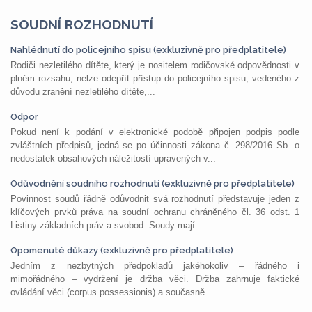
SOUDNÍ ROZHODNUTÍ
Nahlédnutí do policejního spisu (exkluzivně pro předplatitele)
Rodiči nezletilého dítěte, který je nositelem rodičovské odpovědnosti v
plném rozsahu, nelze odepřít přístup do policejního spisu, vedeného z
důvodu zranění nezletilého dítěte,...
Odpor
Pokud není k podání v elektronické podobě připojen podpis podle
zvláštních předpisů, jedná se po účinnosti zákona č. 298/2016 Sb. o
nedostatek obsahových náležitostí upravených v...
Odůvodnění soudního rozhodnutí (exkluzivně pro předplatitele)
Povinnost soudů řádně odůvodnit svá rozhodnutí představuje jeden z
klíčových prvků práva na soudní ochranu chráněného čl. 36 odst. 1
Listiny základních práv a svobod. Soudy mají...
Opomenuté důkazy (exkluzivně pro předplatitele)
Jedním z nezbytných předpokladů jakéhokoliv – řádného i
mimořádného – vydržení je držba věci. Držba zahrnuje faktické
ovládání věci (corpus possessionis) a současně...