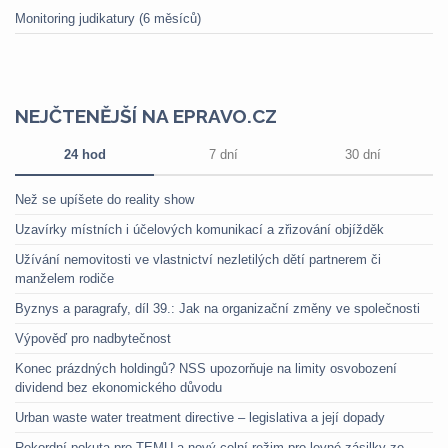
Monitoring judikatury (6 měsíců)
NEJČTENĚJŠÍ NA EPRAVO.CZ
24 hod
7 dní
30 dní
Než se upíšete do reality show
Uzavírky místních i účelových komunikací a zřizování objížděk
Užívání nemovitosti ve vlastnictví nezletilých dětí partnerem či
manželem rodiče
Byznys a paragrafy, díl 39.: Jak na organizační změny ve společnosti
Výpověď pro nadbytečnost
Konec prázdných holdingů? NSS upozorňuje na limity osvobození
dividend bez ekonomického důvodu
Urban waste water treatment directive – legislativa a její dopady
Rekordní pokuta pro TEMU a nový celní režim pro levné zásilky ze