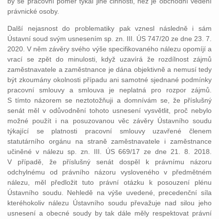
by se pracovní poměr týkal jiné činnosti, než je obchodní vedení
právnické osoby.
Další nejasnost do problematiky pak vznesl následně i sám
Ústavní soud svým usnesením sp. zn. III. ÚS 747/20 ze dne 23. 7.
2020. V něm závěry svého výše specifikovaného nálezu opomíjí a
vrací se zpět do minulosti, když uzavírá že rozdílnost zájmů
zaměstnavatele a zaměstnance je dána objektivně a nemusí tedy
být zkoumány okolnosti případu ani samotné sjednané podmínky
pracovní smlouvy a smlouva je neplatná pro rozpor zájmů.
S tímto názorem se neztotožňuji a domnívám se, že příslušný
senát měl v odůvodnění tohoto usnesení vysvětlit, proč nebylo
možné použít i na posuzovanou věc závěry Ústavního soudu
týkající se platnosti pracovní smlouvy uzavřené členem
statutárního orgánu na straně zaměstnavatele i zaměstnance
učiněné v nálezu sp. zn. III. ÚS 669/17 ze dne 21. 8. 2018.
V případě, že příslušný senát dospěl k právnímu názoru
odchylnému od právního názoru vysloveného v předmětném
nálezu, měl předložit tuto právní otázku k posouzení plénu
Ústavního soudu. Nehledě na výše uvedené, precedenční síla
kteréhokoliv nálezu Ústavního soudu převažuje nad silou jeho
usnesení a obecné soudy by tak dále měly respektovat právní