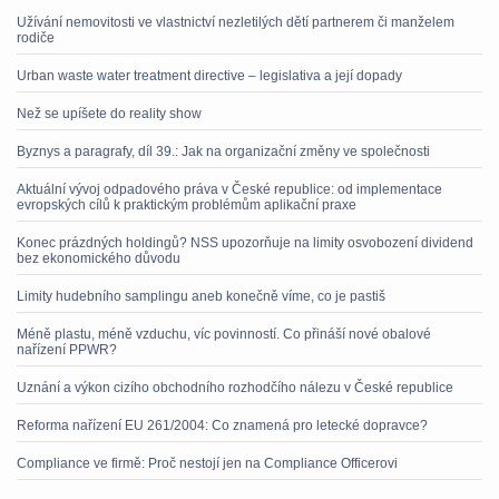
Užívání nemovitosti ve vlastnictví nezletilých dětí partnerem či manželem
rodiče
Urban waste water treatment directive – legislativa a její dopady
Než se upíšete do reality show
Byznys a paragrafy, díl 39.: Jak na organizační změny ve společnosti
Aktuální vývoj odpadového práva v České republice: od implementace
evropských cílů k praktickým problémům aplikační praxe
Konec prázdných holdingů? NSS upozorňuje na limity osvobození dividend
bez ekonomického důvodu
Limity hudebního samplingu aneb konečně víme, co je pastiš
Méně plastu, méně vzduchu, víc povinností. Co přináší nové obalové
nařízení PPWR?
Uznání a výkon cizího obchodního rozhodčího nálezu v České republice
Reforma nařízení EU 261/2004: Co znamená pro letecké dopravce?
Compliance ve firmě: Proč nestojí jen na Compliance Officerovi