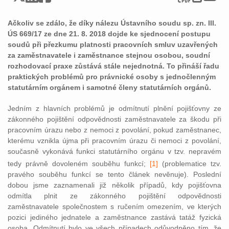
Ačkoliv se zdálo, že díky nálezu Ústavního soudu sp. zn. III.
ÚS 669/17 ze dne 21. 8. 2018 dojde ke sjednocení postupu
soudů při přezkumu platnosti pracovních smluv uzavřených
za zaměstnavatele i zaměstnance stejnou osobou, soudní
rozhodovací praxe zůstává stále nejednotná. To přináší řadu
praktických problémů pro právnické osoby s jednočlenným
statutárním orgánem i samotné členy statutárních orgánů.
Jedním z hlavních problémů je odmítnutí plnění pojišťovny ze
zákonného pojištění odpovědnosti zaměstnavatele za škodu při
pracovním úrazu nebo z nemoci z povolání, pokud zaměstnanec,
kterému vznikla újma při pracovním úrazu či nemoci z povolání,
současně vykonává funkci statutárního orgánu v tzv. nepravém
tedy právně dovoleném souběhu funkcí;
[1]
(p
roblematice tzv.
pravého souběhu funkcí se tento článek nevěnuje). Poslední
dobou jsme zaznamenali již několik případů, kdy pojišťovna
odmítla plnit ze zákonného pojištění odpovědnosti
zaměstnavatele společnostem s ručením omezením, ve kterých
pozici jediného jednatele a zaměstnance zastává tatáž fyzická
osoba. Odmítnutí bylo ve všech případech odůvodněno tím, že