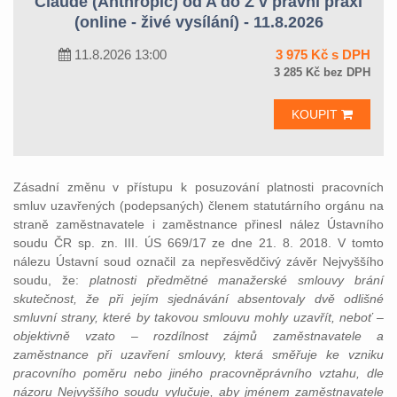
Claude (Anthropic) od A do Z v právní praxi
(online - živé vysílání) - 11.8.2026
11.8.2026 13:00
3 975 Kč s DPH
3 285 Kč bez DPH
KOUPIT
Zásadní změnu v přístupu k posuzování platnosti pracovních
smluv uzavřených (podepsaných) členem statutárního orgánu na
straně zaměstnavatele i zaměstnance přinesl nález Ústavního
soudu ČR sp. zn. III. ÚS 669/17 ze dne 21. 8. 2018. V tomto
nálezu Ústavní soud označil za nepřesvědčivý závěr Nejvyššího
soudu, že:
platnosti předmětné manažerské smlouvy brání
skutečnost, že při jejím sjednávání absentovaly dvě odlišné
smluvní strany, které by takovou smlouvu mohly uzavřít, neboť –
objektivně vzato – rozdílnost zájmů zaměstnavatele a
zaměstnance při uzavření smlouvy, která směřuje ke vzniku
pracovního poměru nebo jiného pracovněprávního vztahu, dle
názoru Nejvyššího soudu vylučuje, aby jménem zaměstnavatele