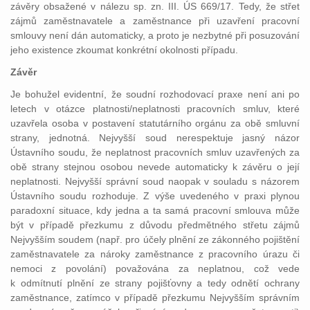
závěry obsažené v nálezu sp. zn. III. ÚS 669/17. Tedy, že střet
zájmů zaměstnavatele a zaměstnance při uzavření pracovní
smlouvy není dán automaticky, a proto je nezbytné při posuzování
jeho existence zkoumat konkrétní okolnosti případu.
Závěr
Je bohužel evidentní, že soudní rozhodovací praxe není ani po
letech v otázce platnosti/neplatnosti pracovních smluv, které
uzavřela osoba v postavení statutárního orgánu za obě smluvní
strany, jednotná. Nejvyšší soud nerespektuje jasný názor
Ústavního soudu, že neplatnost pracovních smluv uzavřených za
obě strany stejnou osobou nevede automaticky k závěru o její
neplatnosti. Nejvyšší správní soud naopak v souladu s názorem
Ústavního soudu rozhoduje. Z výše uvedeného v praxi plynou
paradoxní situace, kdy jedna a ta samá pracovní smlouva může
být v případě přezkumu z důvodu předmětného střetu zájmů
Nejvyšším soudem (např. pro účely plnění ze zákonného pojištění
zaměstnavatele za nároky zaměstnance z pracovního úrazu či
nemoci z povolání) považována za neplatnou, což vede
k odmítnutí plnění ze strany pojišťovny a tedy odnětí ochrany
zaměstnance, zatímco v případě přezkumu Nejvyšším správním