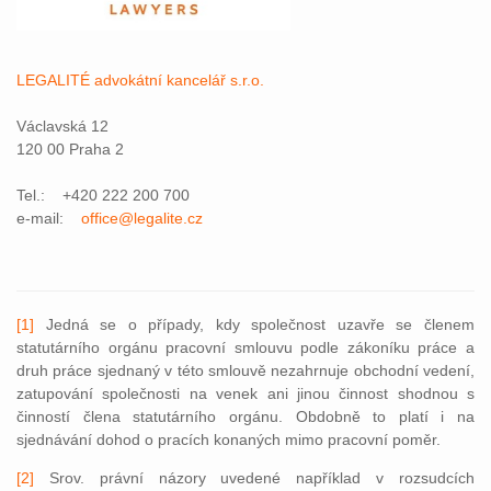
LEGALITÉ advokátní kancelář s.r.o.
Václavská 12
120 00 Praha 2
Tel.: +420 222 200 700
e-mail:
office@legalite.cz
[1]
Jedná se o případy, kdy společnost uzavře se členem
statutárního orgánu pracovní smlouvu podle zákoníku práce a
druh práce sjednaný v této smlouvě nezahrnuje obchodní vedení,
zatupování společnosti na venek ani jinou činnost shodnou s
činností člena statutárního orgánu. Obdobně to platí i na
sjednávání dohod o pracích konaných mimo pracovní poměr.
[2]
Srov. právní názory uvedené například v rozsudcích