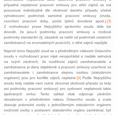
případná neplatnost pracovní smlouvy pro střet zájmů se má
posuzovat individuálně dle okolností daného případu včetně
vyhodnocení podmínek samotné pracovní smlouvy (mzda,
rozvržení pracovní doby, počet týdnů dovolené apod.).
[3]
Z rozhodovací praxe Nejvyššího správního soudu dále lze
dovodit, že jsou-li podmínky pracovní smlouvy a mzdové
podmínky standardní (tj. zásadně se neliší od podmínek ostatních
zaměstnanců na srovnatelných pozicích), o střet zájmů nepůjde.
Naproti tomu Nejvyšší soud se s předmětným nálezem Ústavního
soudu v rozhodovací praxi nijak nevypořádal a nadále setrvává
na svých závěrech, že rozdílnost zájmů zaměstnavatele a
zaměstnance je dána objektivně a pracovní smlouvy uzavřené za
zaměstnavatele i zaměstnance stejnou osobou (statutárním
orgánem) jsou pro konflikt zájmů neplatné.
[4]
Podle Nejvyššího
soudu tedy nadále není nutné zkoumat okolnosti případu (a tedy
ani
podmínky pracovní smlouvy) pro vyslovení neplatnosti takto
sjednaných smluv. Tento výklad však odporuje závěrům
obsaženým v předmětném nálezu Ústavního soudu a zcela
zbavuje právnické osoby s jednočlenným statutárním orgánem
možnosti osoby v postavení statutárního orgánu zaměstnat, byť