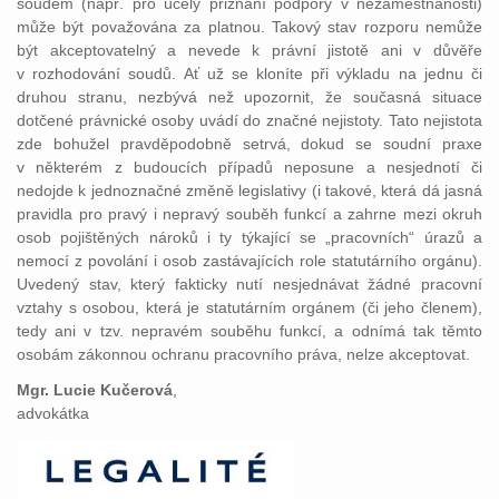
soudem (např. pro účely přiznání podpory v nezaměstnanosti)
může být považována za platnou. Takový stav rozporu nemůže
být akceptovatelný a nevede k právní jistotě ani v důvěře
v rozhodování soudů. Ať už se kloníte při výkladu na jednu či
druhou stranu, nezbývá než upozornit, že současná situace
dotčené právnické osoby uvádí do značné nejistoty. Tato nejistota
zde bohužel pravděpodobně setrvá, dokud se soudní praxe
v některém z budoucích případů neposune a nesjednotí či
nedojde k jednoznačné změně legislativy (i takové, která dá jasná
pravidla pro pravý i nepravý souběh funkcí a zahrne mezi okruh
osob pojištěných nároků i ty týkající se „pracovních“ úrazů a
nemocí z povolání i osob zastávajících role statutárního orgánu).
Uvedený stav, který fakticky nutí nesjednávat žádné pracovní
vztahy s osobou, která je statutárním orgánem (či jeho členem),
tedy ani v tzv. nepravém souběhu funkcí, a odnímá tak těmto
osobám zákonnou ochranu pracovního práva, nelze akceptovat.
Mgr. Lucie Kučerová
,
advokátka