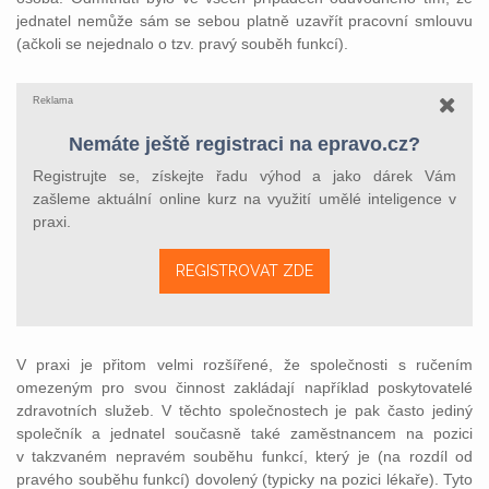
jednatel nemůže sám se sebou platně uzavřít pracovní smlouvu
(ačkoli se nejednalo o tzv. pravý souběh funkcí).
Reklama
Nemáte ještě registraci na epravo.cz?
Registrujte se, získejte řadu výhod a jako dárek Vám
zašleme aktuální online kurz na využití umělé inteligence v
praxi.
REGISTROVAT ZDE
V praxi je přitom velmi rozšířené, že společnosti s ručením
omezeným pro svou činnost zakládají například poskytovatelé
zdravotních služeb. V těchto společnostech je pak často jediný
společník a jednatel současně také zaměstnancem na pozici
v takzvaném nepravém souběhu funkcí, který je (na rozdíl od
pravého souběhu funkcí) dovolený (typicky na pozici lékaře). Tyto