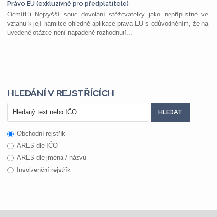
Právo EU (exkluzivně pro předplatitele)
Odmítl-li Nejvyšší soud dovolání stěžovatelky jako nepřípustné ve
vztahu k její námitce ohledně aplikace práva EU s odůvodněním, že na
uvedené otázce není napadené rozhodnutí...
HLEDÁNÍ V REJSTŘÍCÍCH
Obchodní rejstřík
ARES dle IČO
ARES dle jména / názvu
Insolvenční rejstřík