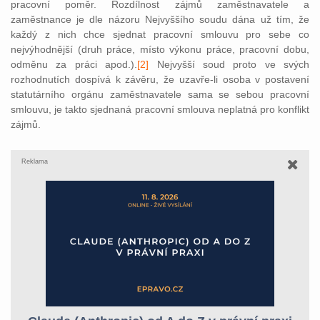
pracovní poměr. Rozdílnost zájmů zaměstnavatele a
zaměstnance je dle názoru Nejvyššího soudu dána už tím, že
každý z nich chce sjednat pracovní smlouvu pro sebe co
nejvýhodnější (druh práce, místo výkonu práce, pracovní dobu,
odměnu za práci apod.).
[2]
Ne
jvyšší soud proto ve svých
rozhodnutích dospívá k závěru, že uzavře-li osoba v postavení
statutárního orgánu zaměstnavatele sama se sebou pracovní
smlouvu, je takto sjednaná pracovní smlouva neplatná pro konflikt
zájmů.
Reklama