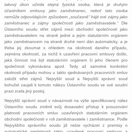
takový úkon učinila stejná fyzická osoba, která je druhým
účastníkem smlouvy jako zaměstnanec, neboť tato osoba
nemůže odpovídajícím způsobem „současně“ hájit své zájmy jako
zaměstnanec a zájmy společnosti jako zaměstnavatele.“
Dle
Ústavního soudu střet zájmů mezi obchodní společností jako
zaměstnavatelem na straně jedné a jejím statutárním orgánem
jako zaměstnancem na straně druhé není dán automaticky, a je
třeba jej zkoumat s ohledem na okolnosti daného případu,
zejména okolností, za nichž k uzavření pracovní smlouvy došlo,
jaká činnost má být statutárním orgánem či jeho členem pro
společnost vykonávána apod. Tedy až samotné konkrétní
okolnosti případu mohou u takto sjednávaných pracovních smluv
založit střet zájmů. Nejvyšší soud a Nejvyšší správní soud
bohužel zaujali k tomuto nálezu Ústavního soudu ve své soudní
praxi zcela jiný postoj.
Nejvyšší správní soud v návaznosti na výše specifikovaný nález
Ústavního soudu změnil svůj dosavadní přístup k posuzování
platnosti pracovních smluv uzavřených statutárním orgánem
obchodní společnosti v roli zaměstnavatele i zaměstnance. Podle
Nejvyššího správního soudu již nelze vycházet z premisy o
automatické neplatnosti takto uzavřené pracovní smlouvy a