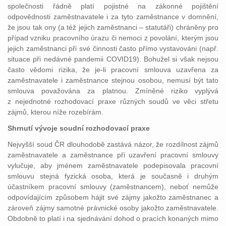
společnosti řádně platí pojistné na zákonné pojištění
odpovědnosti zaměstnavatele i za tyto zaměstnance v domnění,
že jsou tak ony (a též jejich zaměstnanci – statutáři) chráněny pro
případ vzniku pracovního úrazu či nemoci z povolání, kterým jsou
jejich zaměstnanci při své činnosti často přímo vystavováni (např.
situace při nedávné pandemii COVID19). Bohužel si však nejsou
často vědomi rizika, že je-li pracovní smlouva uzavřena za
zaměstnavatele i zaměstnance stejnou osobou, nemusí být tato
smlouva považována za platnou. Zmíněné riziko vyplývá
z nejednotné rozhodovací praxe různých soudů ve věci střetu
zájmů, kterou níže rozebírám.
Shrnutí vývoje soudní rozhodovací praxe
Nejvyšší soud ČR dlouhodobě zastává názor, že rozdílnost zájmů
zaměstnavatele a zaměstnance při uzavření pracovní smlouvy
vylučuje, aby jménem zaměstnavatele podepisovala pracovní
smlouvu stejná fyzická osoba, která je současně i druhým
účastníkem pracovní smlouvy (zaměstnancem), neboť nemůže
odpovídajícím způsobem hájit své zájmy jakožto zaměstnanec a
zároveň zájmy samotné právnické osoby jakožto zaměstnavatele.
Obdobně to platí i na sjednávání dohod o pracích konaných mimo