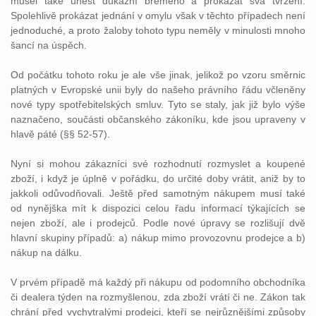
musel také unést důkazní břemeno a prokázat svá tvrzení.
Spolehlivě prokázat jednání v omylu však v těchto případech není
jednoduché, a proto žaloby tohoto typu neměly v minulosti mnoho
šancí na úspěch.
Od počátku tohoto roku je ale vše jinak, jelikož po vzoru směrnic
platných v Evropské unii byly do našeho právního řádu včleněny
nové typy spotřebitelských smluv. Tyto se staly, jak již bylo výše
naznačeno, součásti občanského zákoníku, kde jsou upraveny v
hlavě páté (§§ 52-57).
Nyní si mohou zákazníci své rozhodnutí rozmyslet a koupené
zboží, i když je úplně v pořádku, do určité doby vrátit, aniž by to
jakkoli odůvodňovali. Ještě před samotným nákupem musí také
od nynějška mít k dispozici celou řadu informací týkajících se
nejen zboží, ale i prodejců. Podle nové úpravy se rozlišují dvě
hlavní skupiny případů: a) nákup mimo provozovnu prodejce a b)
nákup na dálku.
V prvém případě má každý při nákupu od podomního obchodníka
či dealera týden na rozmyšlenou, zda zboží vrátí či ne. Zákon tak
chrání před vychytralými prodejci, kteří se nejrůznějšími způsoby