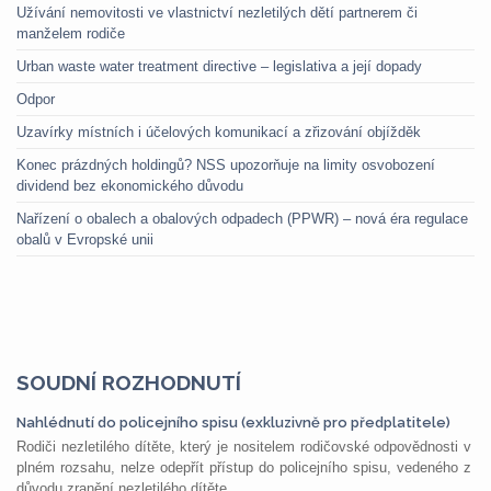
Užívání nemovitosti ve vlastnictví nezletilých dětí partnerem či
manželem rodiče
Urban waste water treatment directive – legislativa a její dopady
Odpor
Uzavírky místních i účelových komunikací a zřizování objížděk
Konec prázdných holdingů? NSS upozorňuje na limity osvobození
dividend bez ekonomického důvodu
Nařízení o obalech a obalových odpadech (PPWR) – nová éra regulace
obalů v Evropské unii
SOUDNÍ ROZHODNUTÍ
Nahlédnutí do policejního spisu (exkluzivně pro předplatitele)
Rodiči nezletilého dítěte, který je nositelem rodičovské odpovědnosti v
plném rozsahu, nelze odepřít přístup do policejního spisu, vedeného z
důvodu zranění nezletilého dítěte,...