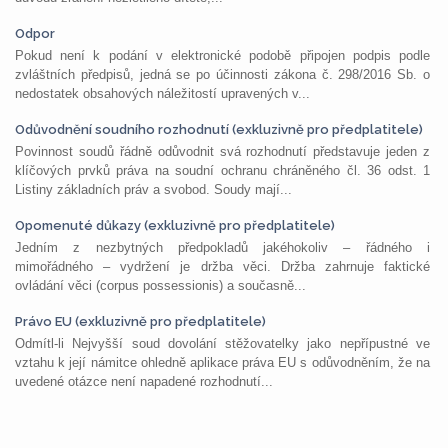
Odpor
Pokud není k podání v elektronické podobě připojen podpis podle
zvláštních předpisů, jedná se po účinnosti zákona č. 298/2016 Sb. o
nedostatek obsahových náležitostí upravených v...
Odůvodnění soudního rozhodnutí (exkluzivně pro předplatitele)
Povinnost soudů řádně odůvodnit svá rozhodnutí představuje jeden z
klíčových prvků práva na soudní ochranu chráněného čl. 36 odst. 1
Listiny základních práv a svobod. Soudy mají...
Opomenuté důkazy (exkluzivně pro předplatitele)
Jedním z nezbytných předpokladů jakéhokoliv – řádného i
mimořádného – vydržení je držba věci. Držba zahrnuje faktické
ovládání věci (corpus possessionis) a současně...
Právo EU (exkluzivně pro předplatitele)
Odmítl-li Nejvyšší soud dovolání stěžovatelky jako nepřípustné ve
vztahu k její námitce ohledně aplikace práva EU s odůvodněním, že na
uvedené otázce není napadené rozhodnutí...