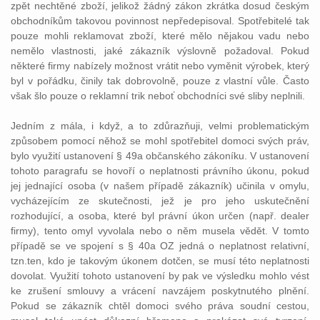
zpět nechtěné zboží, jelikož žádný zákon zkrátka dosud českým
obchodníkům takovou povinnost nepředepisoval. Spotřebitelé tak
pouze mohli reklamovat zboží, které mělo nějakou vadu nebo
nemělo vlastnosti, jaké zákazník výslovně požadoval. Pokud
některé firmy nabízely možnost vrátit nebo vyměnit výrobek, který
byl v pořádku, činily tak dobrovolně, pouze z vlastní vůle. Často
však šlo pouze o reklamní trik neboť obchodníci své sliby neplnili.
Jedním z mála, i když, a to zdůrazňuji, velmi problematickým
způsobem pomocí něhož se mohl spotřebitel domoci svých práv,
bylo využití ustanovení § 49a občanského zákoníku. V ustanovení
tohoto paragrafu se hovoří o neplatnosti právního úkonu, pokud
jej jednající osoba (v našem případě zákazník) učinila v omylu,
vycházejícím ze skutečnosti, jež je pro jeho uskutečnění
rozhodující, a osoba, které byl právní úkon určen (např. dealer
firmy), tento omyl vyvolala nebo o něm musela vědět. V tomto
případě se ve spojení s § 40a OZ jedná o neplatnost relativní,
tzn.ten, kdo je takovým úkonem dotčen, se musí této neplatnosti
dovolat. Využití tohoto ustanovení by pak ve výsledku mohlo vést
ke zrušení smlouvy a vrácení navzájem poskytnutého plnění.
Pokud se zákazník chtěl domoci svého práva soudní cestou,