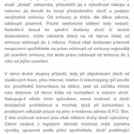
snaží „dostat“ zákazníka, přesvědčit jej o výhodnosti nákupu a
nakonec jej donutit ke koupi předraženého zboží a podpisu
nevýhodné smlouvy. Od smlouvy je třeba, dle dikce zákona,
odstoupit písemně. Pouhé telefonické sdělení tedy nestačí.
Nedošlo-li dosud ke splnění dodávky zboží či služeb
dodavatelem, může zákazník (který na ně teprve čeká) od
smlouvy odstoupit do 1 měsíce. Pokud však dodavatel písemně
neupozorní spotřebitele na právo odstoupit od smlouvy nejpozději
při uzavření smlouvy, má tento právo odstoupit od smlouvy do 1
roku od jejího uzavření.
V rámci druhé skupiny případů, tedy při objednávání zboží od
zásilkových firem, přes internet, telefon či teleshopping (při použití
tzv. prostředků komunikace na dálku), platí od začátku tohoto
roku dokonce 14 denní lhůta na rozmyšlení a vrácení zboží.
Nakupuje-li někdo tímto způsobem, nemá možnost si zboží
dostatečně prohlédnout a mnohdy bývá při komunikaci s
prodejcem odkázán pouze na jeho e-mailovou adresu či P.O. Box.
Z této možnosti vrácení jsou však některé druhy zboží vyloučeny.
Zákon nedává z logických důvodů možnost vrátit zejména
výrobky upravené podle přání spotřebitele, zboží podléhající