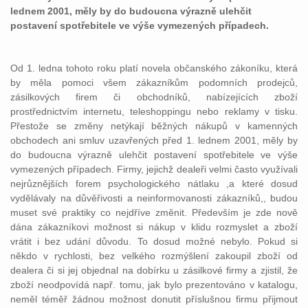
lednem 2001, měly by do budoucna výrazně ulehčit
postavení spotřebitele ve výše vymezených případech.
Od 1. ledna tohoto roku platí novela občanského zákoníku, která
by měla pomoci všem zákazníkům podomních prodejců,
zásilkových firem či obchodníků, nabízejících zboží
prostřednictvím internetu, teleshoppingu nebo reklamy v tisku.
Přestože se změny netýkají běžných nákupů v kamenných
obchodech ani smluv uzavřených před 1. lednem 2001, měly by
do budoucna výrazně ulehčit postavení spotřebitele ve výše
vymezených případech. Firmy, jejichž dealeři velmi často využívali
nejrůznějších forem psychologického nátlaku ,a které dosud
vydělávaly na důvěřivosti a neinformovanosti zákazníků,, budou
muset své praktiky co nejdříve změnit. Především je zde nově
dána zákazníkovi možnost si nákup v klidu rozmyslet a zboží
vrátit i bez udání důvodu. To dosud možné nebylo. Pokud si
někdo v rychlosti, bez velkého rozmýšlení zakoupil zboží od
dealera či si jej objednal na dobírku u zásilkové firmy a zjistil, že
zboží neodpovídá např. tomu, jak bylo prezentováno v katalogu,
neměl téměř žádnou možnost donutit příslušnou firmu přijmout