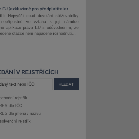
o EU (exkluzivně pro předplatitele)
l-li Nejvyšší soud dovolání stěžovatelky
 nepřípustné ve vztahu k její námitce
dně aplikace práva EU s odůvodněním, že
edené otázce není napadené rozhodnutí...
DÁNÍ V REJSTŘÍCÍCH
bchodní rejstřík
RES dle IČO
RES dle jména / názvu
solvenční rejstřík