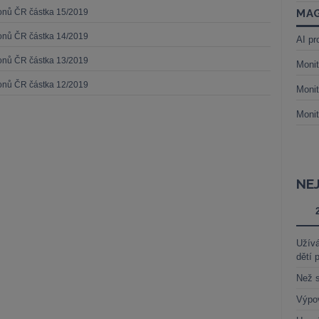
konů ČR částka 15/2019
MAG
konů ČR částka 14/2019
AI pr
konů ČR částka 13/2019
Monit
konů ČR částka 12/2019
Monit
Monit
NE
Užívá
dětí 
Než s
Výpo