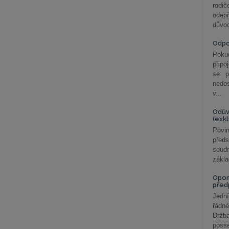
rodič
odepř
důvod
Odp
Poku
připo
se p
nedo
v...
Odův
(exk
Povin
před
soudn
zákla
Opom
před
Jední
řádné
Držba
posse