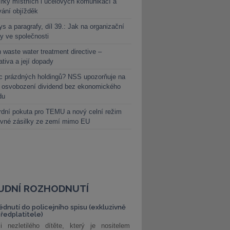
rky místních i účelových komunikací a
vání objížděk
s a paragrafy, díl 39.: Jak na organizační
y ve společnosti
 waste water treatment directive –
lativa a její dopady
c prázdných holdingů? NSS upozorňuje na
y osvobození dividend bez ekonomického
du
dní pokuta pro TEMU a nový celní režim
evné zásilky ze zemí mimo EU
UDNÍ ROZHODNUTÍ
édnutí do policejního spisu (exkluzivně
předplatitele)
i nezletilého dítěte, který je nositelem