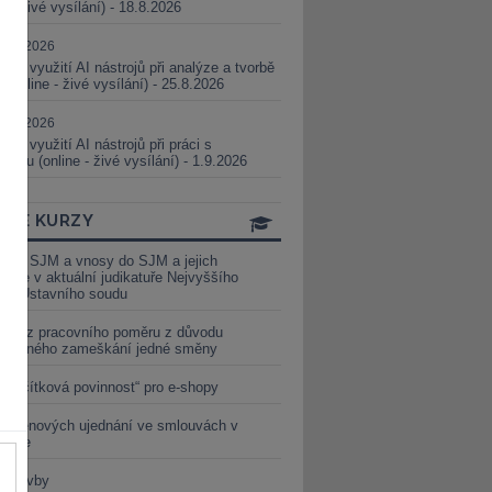
ne - živé vysílání) - 18.8.2026
5.08.2026
ické využití AI nástrojů při analýze a tvorbě
 (online - živé vysílání) - 25.8.2026
1.09.2026
ické využití AI nástrojů při práci s
aturou (online - živé vysílání) - 1.9.2026
INE KURZY
y ze SJM a vnosy do SJM a jejich
izace v aktuální judikatuře Nejvyššího
u a Ústavního soudu
věď z pracovního poměru z důvodu
luveného zameškání jedné směny
„tlačítková povinnost“ pro e-shopy
a cenových ujednání ve smlouvách v
etice
é stavby