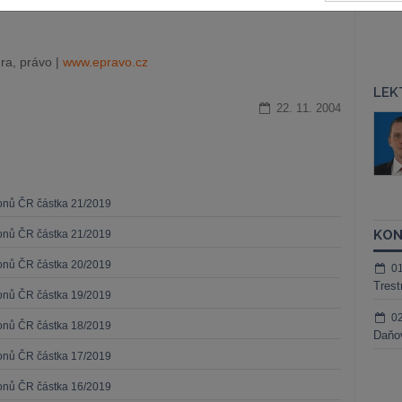
ra, právo |
www.epravo.cz
LEK
22. 11. 2004
áš Sokol
JUDr. Martin Maisner, Ph.D.,
MCIArb
ktora
Kurzy lektora
konů ČR částka 21/2019
KON
konů ČR částka 21/2019
konů ČR částka 20/2019
0
Trest
konů ČR částka 19/2019
0
konů ČR částka 18/2019
Daňov
konů ČR částka 17/2019
konů ČR částka 16/2019