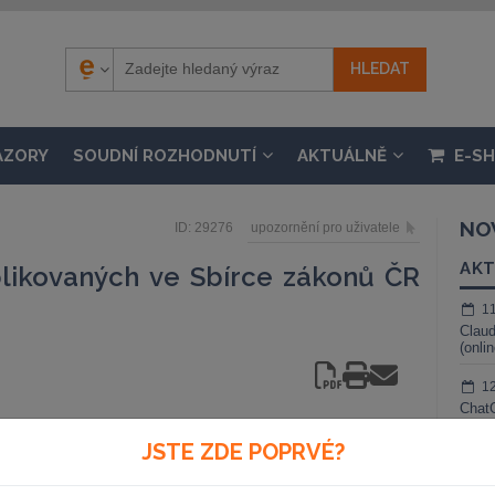
ÁZORY
SOUDNÍ ROZHODNUTÍ
AKTUÁLNĚ
E-S
NO
ID: 29276
upozornění pro uživatele
AKT
likovaných ve Sbírce zákonů ČR
1
Claud
(onli
1
ChatG
živé 
adu 2004
JSTE ZDE POPRVÉ?
1
Gemin