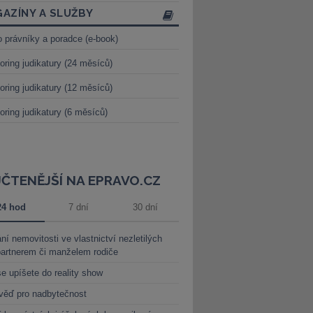
AZÍNY A SLUŽBY
o právníky a poradce (e-book)
oring judikatury (24 měsíců)
oring judikatury (12 měsíců)
oring judikatury (6 měsíců)
JČTENĚJŠÍ NA EPRAVO.CZ
24 hod
7 dní
30 dní
ní nemovitosti ve vlastnictví nezletilých
partnerem či manželem rodiče
e upíšete do reality show
věď pro nadbytečnost