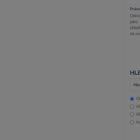
Práv
Odmít
jako
ohle
na uv
HLE
O
A
A
In