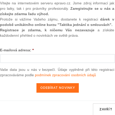
(onli
Vítejte na internetovém serveru epravo.cz. Jsme zdroj informací jak
erou se stanoví forma a způsob vedení evidence podkladů
pro laiky, tak i pro právníky profesionály.
Zaregistrujte se u nás a
2
ného registru znečišťování
získejte zdarma řadu výhod.
Prakt
Protože si vážíme Vašeho zájmu, dostanete k registraci
dárek v
smluv
podobě unikátního online kurzu "Taktika jednání o smlouvách".
0
Registrace je zdarma, k ničemu Vás nezavazuje
a získáte
erou se vyhlašuje Národní přírodní památka Hojná voda a
Prakt
každodenní přehled o novinkách ve světě práva.
ky a kterou se mění vyhláška č.
395/1992
Sb., kterou se
judik
 č.
114/1992
Sb., o ochraně přírody a krajiny, ve znění
E-mailová adresa:
*
ONL
Vnos
valor
ou se vyhlašuje Národní přírodní rezervace Čertova stěna -
soud
Vaše data jsou u nás v bezpečí. Údaje vyplněné při této registraci
mínky a kterou se mění vyhláška č.
395/1992
Sb., kterou se
zpracováváme podle
podmínek zpracování osobních údajů
Výpo
 č.
114/1992
Sb., o ochraně přírody a krajiny, ve znění
neom
Nová 
Změn
energ
kové chyby v nařízení vlády č.
565/2004
Sb.
ZAVŘÍT
Čern