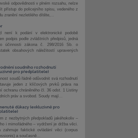
ovské odpovědnosti v plném rozsahu, nelze
ít přístup do policejního spisu, vedeného z
u zranění nezletilého dítěte,...
or
d není k podání v elektronické podobě
jen podpis podle zvláštních předpisů, jedná
o účinnosti zákona č. 298/2016 Sb. o
statek obsahových náležitostí upravených
odnění soudního rozhodnutí
luzivně pro předplatitele)
nost soudů řádně odůvodnit svá rozhodnutí
stavuje jeden z klíčových prvků práva na
í ochranu chráněného čl. 36 odst. 1 Listiny
dních práv a svobod. Soudy mají...
enuté důkazy (exkluzivně pro
platitele)
m z nezbytných předpokladů jakéhokoliv –
ho i mimořádného – vydržení je držba věci.
 zahrnuje faktické ovládání věci (corpus
ssionis) a současně...