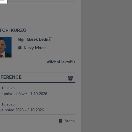
TOŘI KURZŮ
Mgr. Marek Bednář
Mgr. Veronika 
Kurzy lektora
Kurzy lektora
všichni lektoři
FERENCE
1.10.2026
ní právo daňové - 1.10.2026
2.10.2026
é právo 2026 - 2.10.2026
Archiv