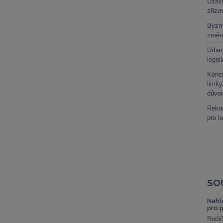
Uzaví
zřizo
Byzny
změn
Urban
legis
Kone
limit
důvo
Rekor
pro l
SO
Nahl
pro 
Rodič