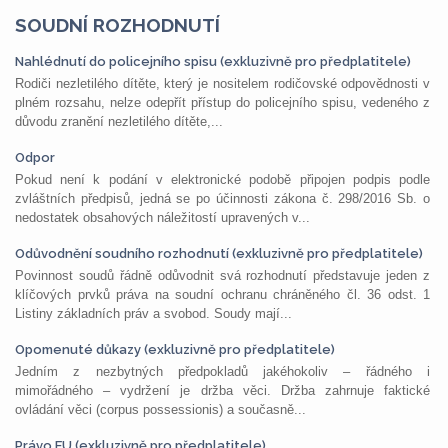
SOUDNÍ ROZHODNUTÍ
Nahlédnutí do policejního spisu (exkluzivně pro předplatitele)
Rodiči nezletilého dítěte, který je nositelem rodičovské odpovědnosti v
plném rozsahu, nelze odepřít přístup do policejního spisu, vedeného z
důvodu zranění nezletilého dítěte,...
Odpor
Pokud není k podání v elektronické podobě připojen podpis podle
zvláštních předpisů, jedná se po účinnosti zákona č. 298/2016 Sb. o
nedostatek obsahových náležitostí upravených v...
Odůvodnění soudního rozhodnutí (exkluzivně pro předplatitele)
Povinnost soudů řádně odůvodnit svá rozhodnutí představuje jeden z
klíčových prvků práva na soudní ochranu chráněného čl. 36 odst. 1
Listiny základních práv a svobod. Soudy mají...
Opomenuté důkazy (exkluzivně pro předplatitele)
Jedním z nezbytných předpokladů jakéhokoliv – řádného i
mimořádného – vydržení je držba věci. Držba zahrnuje faktické
ovládání věci (corpus possessionis) a současně...
Právo EU (exkluzivně pro předplatitele)