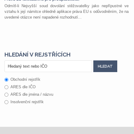
Odmítl-li Nejvyšší soud dovolání stěžovatelky jako nepřípustné ve
vztahu k její námitce ohledně aplikace práva EU s odůvodněním, že na
uvedené otázce není napadené rozhodnutí...
HLEDÁNÍ V REJSTŘÍCÍCH
Obchodní rejstřík
ARES dle IČO
ARES dle jména / názvu
Insolvenční rejstřík