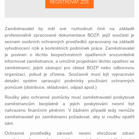
REGISTROVAT ZDE
Zaměstnavatel by měl své rozhodnutí činit na základě
profesionálně zpracované dokumentace BOZP, jejíž součástí je
seznam osobních ochranných prostředků zpracovaný na základě
vyhodnocení rizik a konkrétních podmínek práce. Zaměstnavatel
je povinen o těchto bezpečnostních opatřeních srozumitelně
informovat zaměstnance, a umožnit projednání těchto opatření se
zaměstnanci, jejich zástupci pro oblast BOZP nebo odborovou
organizací, pokud je zřízena. Současně musí být vypracován
detailní systém upravující podmínky používání ochranných
pomůcek (distribuce, skladování, odpad apod.)
Roušky jako ochranné pomůcky musí zaměstnavatel poskytovat
zaměstnancům bezplatně a jejich poskytování nesmí být
nahrazeno finančním plněním. V žádném případě tedy nemůže
zaměstnavatel po zaměstnanci požadovat, aby si roušku opatřil
sám.
Ochranné prostředky zároveň nesmí ohrožovat zdraví