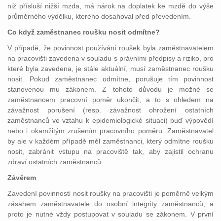
niž přísluší nižší mzda, má nárok na doplatek ke mzdě do výše
průměrného výdělku, kterého dosahoval před převedením.
Co když zaměstnanec roušku nosit odmítne?
V případě, že povinnost používání roušek byla zaměstnavatelem
na pracovišti zavedena v souladu s právními předpisy a riziko, pro
které byla zavedena, je stále aktuální, musí zaměstnanec roušku
nosit. Pokud zaměstnanec odmítne, porušuje tím povinnost
stanovenou mu zákonem. Z tohoto důvodu je možné se
zaměstnancem pracovní poměr ukončit, a to s ohledem na
závažnost porušení (resp. závažnost ohrožení ostatních
zaměstnanců ve vztahu k epidemiologické situaci) buď výpovědí
nebo i okamžitým zrušením pracovního poměru. Zaměstnavatel
by ale v každém případě měl zaměstnanci, který odmítne roušku
nosit, zabránit vstupu na pracoviště tak, aby zajistil ochranu
zdraví ostatních zaměstnanců.
Závěrem
Zavedení povinnosti nosit roušky na pracovišti je poměrně velkým
zásahem zaměstnavatele do osobní integrity zaměstnanců, a
proto je nutné vždy postupovat v souladu se zákonem. V první