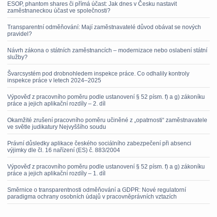
ESOP, phantom shares či přímá účast: Jak dnes v Česku nastavit
zaměstnaneckou účast ve společnosti?
Transparentní odměňování: Mají zaměstnavatelé důvod obávat se nových
pravidel?
Návrh zákona o státních zaměstnancích – modernizace nebo oslabení státní
služby?
Švarcsystém pod drobnohledem inspekce práce. Co odhalily kontroly
inspekce práce v letech 2024–2025
Výpověď z pracovního poměru podle ustanovení § 52 písm. f) a g) zákoníku
práce a jejich aplikační rozdíly – 2. díl
Okamžité zrušení pracovního poměru učiněné z „opatrnosti“ zaměstnavatele
ve světle judikatury Nejvyššího soudu
Právní důsledky aplikace českého sociálního zabezpečení při absenci
výjimky dle čl. 16 nařízení (ES) č. 883/2004
Výpověď z pracovního poměru podle ustanovení § 52 písm. f) a g) zákoníku
práce a jejich aplikační rozdíly – 1. díl
Směrnice o transparentnosti odměňování a GDPR: Nové regulatorní
paradigma ochrany osobních údajů v pracovněprávních vztazích