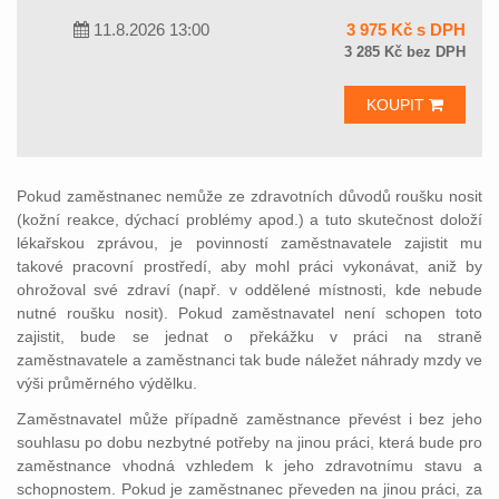
11.8.2026 13:00
3 975 Kč s DPH
3 285 Kč bez DPH
KOUPIT
Pokud zaměstnanec nemůže ze zdravotních důvodů roušku nosit
(kožní reakce, dýchací problémy apod.) a tuto skutečnost doloží
lékařskou zprávou, je povinností zaměstnavatele zajistit mu
takové pracovní prostředí, aby mohl práci vykonávat, aniž by
ohrožoval své zdraví (např. v oddělené místnosti, kde nebude
nutné roušku nosit). Pokud zaměstnavatel není schopen toto
zajistit, bude se jednat o překážku v práci na straně
zaměstnavatele a zaměstnanci tak bude náležet náhrady mzdy ve
výši průměrného výdělku.
Zaměstnavatel může případně zaměstnance převést i bez jeho
souhlasu po dobu nezbytné potřeby na jinou práci, která bude pro
zaměstnance vhodná vzhledem k jeho zdravotnímu stavu a
schopnostem. Pokud je zaměstnanec převeden na jinou práci, za