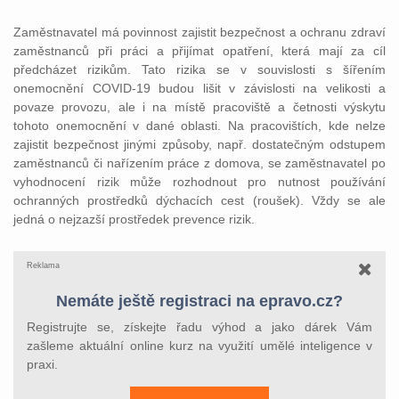
Zaměstnavatel má povinnost zajistit bezpečnost a ochranu zdraví
zaměstnanců při práci a přijímat opatření, která mají za cíl
předcházet rizikům. Tato rizika se v souvislosti s šířením
onemocnění COVID-19 budou lišit v závislosti na velikosti a
povaze provozu, ale i na místě pracoviště a četnosti výskytu
tohoto onemocnění v dané oblasti. Na pracovištích, kde nelze
zajistit bezpečnost jinými způsoby, např. dostatečným odstupem
zaměstnanců či nařízením práce z domova, se zaměstnavatel po
vyhodnocení rizik může rozhodnout pro nutnost používání
ochranných prostředků dýchacích cest (roušek). Vždy se ale
jedná o nejzazší prostředek prevence rizik.
Reklama
Nemáte ještě registraci na epravo.cz?
Registrujte se, získejte řadu výhod a jako dárek Vám
zašleme aktuální online kurz na využití umělé inteligence v
praxi.