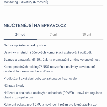
Monitoring judikatury (6 měsíců)
NEJČTENĚJŠÍ NA EPRAVO.CZ
24 hod
7 dní
30 dní
Než se upíšete do reality show
Uzavírky místních i účelových komunikací a zřizování objížděk
Byznys a paragrafy, díl 39.: Jak na organizační změny ve společnosti
Konec prázdných holdingů? NSS upozorňuje na limity osvobození
dividend bez ekonomického důvodu
Prodloužení zkušební doby ze zákona po flexinovele
Náhrada škody
Nařízení o obalech a obalových odpadech (PPWR) – nová éra regulace
obalů v Evropské unii
Rekordní pokuta pro TEMU a nový celní režim pro levné zásilky ze