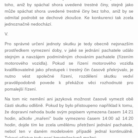
toho, aniž by spáchal shora uvedené trestné činy, stejně jako
může spáchat shora uvedené trestné činy bez toho, aniž by se
odmítal podrobit se dechové zkoušce. Ke konkurenci tak zcela
jednoznačně nedochází.
V.
Pro správné určení jednoty skutku je tedy obecně nejsnazším
prostředkem vymezení doby, v jaké se jednání pachatele událo
stejným a navzájem podmíněným chováním pachatele (řízením
motorového vozidla). Pokud se řízení motorového vozidla
kvalifikovatelné jako přestupek i trestný čin časově překrývalo, je
nutno vést společné řízení, rozdělení skutku vedví
pravděpodobně povede k překážce věci rozhodnuté pro
pomalejší řízení.
Na tom nic nemění ani jazyková možnost časově vymezit obě
části skutku odlišně. Pokud by bylo přistoupeno například k tomu,
že dopravní nehoda bude svým popisem vymezena časem 14:21
hodin, ačkoliv „maření“ bude vymezeno časem 14:00 až 14:20
hodin, dojde tím ke zcela umělému přetržení jednání pachatele,
neboť ten v daném modelovém případě jednal kontinuálně.
Takový přístup tedy není hmotněprávně možný.