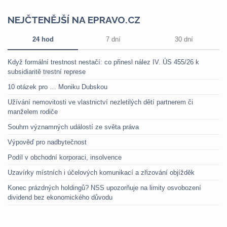
NEJČTENĚJŠÍ NA EPRAVO.CZ
24 hod
7 dní
30 dní
Když formální trestnost nestačí: co přinesl nález IV. ÚS 455/26 k
subsidiaritě trestní represe
10 otázek pro … Moniku Dubskou
Užívání nemovitosti ve vlastnictví nezletilých dětí partnerem či
manželem rodiče
Souhrn významných událostí ze světa práva
Výpověď pro nadbytečnost
Podíl v obchodní korporaci, insolvence
Uzavírky místních i účelových komunikací a zřizování objížděk
Konec prázdných holdingů? NSS upozorňuje na limity osvobození
dividend bez ekonomického důvodu