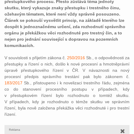
přestupkového procesu. Přesto zůstává téma jednoty
skutku, který vykazuje znaky přestupku i trestného činu,
ožehavým tématem, které není vždy správně posouzeno.
Článek se pokouší vysvětlit princip, na základě kterého lze
dospět k jednoznačnému určení, zda rozhodnutí správního
orgánu je překážkou věci rozhodnuté pro trestný čin, a to
nejen pro jednání související s dopravou na pozemních
komunikacích.
V souvislosti s přijetím zákona č.
250/2016
Sb., o odpovědnosti za
přestupky a řízení o nich, došlo k nové procesní a hmotněprávní
úpravě přestupkového řízení v ČR. V návaznosti na nový
procesní předpis správního trestání pak bylo zákonem č.
183/2017
Sb., přistoupeno i k novelizaci trestního řádu, zejména
co do stanovení procesního postupu v případech, kdy
v přestupkovém řízení bylo rozhodnuto o tomtéž skutku.
V případech, kdy je rozhodnuto o témže skutku ve správním
řízení, byla nově založena překážka věci rozhodnuté i pro trestní
řízení.
Reklama