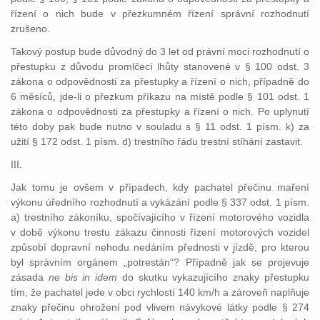
řízení o nich bude v přezkumném řízení správní rozhodnutí
zrušeno.
Takový postup bude důvodný do 3 let od právní moci rozhodnutí o
přestupku z důvodu promlčecí lhůty stanovené v § 100 odst. 3
zákona o odpovědnosti za přestupky a řízení o nich, případně do
6 měsíců, jde-li o přezkum příkazu na místě podle § 101 odst. 1
zákona o odpovědnosti za přestupky a řízení o nich. Po uplynutí
této doby pak bude nutno v souladu s § 11 odst. 1 písm. k) za
užití § 172 odst. 1 písm. d) trestního řádu trestní stíhání zastavit.
III.
Jak tomu je ovšem v případech, kdy pachatel přečinu maření
výkonu úředního rozhodnutí a vykázání podle § 337 odst. 1 písm.
a) trestního zákoníku, spočívajícího v řízení motorového vozidla
v době výkonu trestu zákazu činnosti řízení motorových vozidel
způsobí dopravní nehodu nedáním přednosti v jízdě, pro kterou
byl správním orgánem „potrestán“? Případně jak se projevuje
zásada
ne bis in idem
do skutku vykazujícího znaky přestupku
tím, že pachatel jede v obci rychlostí 140 km/h a zároveň naplňuje
znaky přečinu ohrožení pod vlivem návykové látky podle § 274