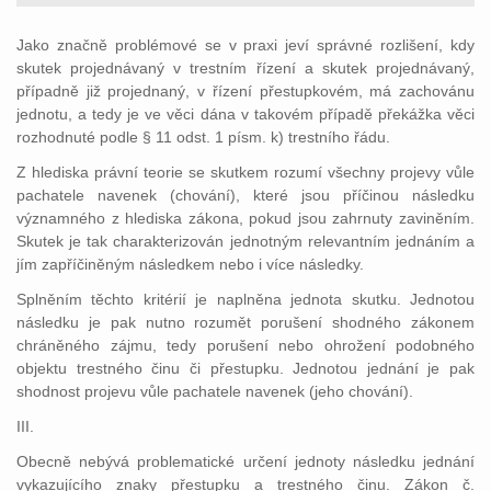
Jako značně problémové se v praxi jeví správné rozlišení, kdy
skutek projednávaný v trestním řízení a skutek projednávaný,
případně již projednaný, v řízení přestupkovém, má zachovánu
jednotu, a tedy je ve věci dána v takovém případě překážka věci
rozhodnuté podle § 11 odst. 1 písm. k) trestního řádu.
Z hlediska právní teorie se skutkem rozumí všechny projevy vůle
pachatele navenek (chování), které jsou příčinou následku
významného z hlediska zákona, pokud jsou zahrnuty zaviněním.
Skutek je tak charakterizován jednotným relevantním jednáním a
jím zapříčiněným následkem nebo i více následky.
Splněním těchto kritérií je naplněna jednota skutku. Jednotou
následku je pak nutno rozumět porušení shodného zákonem
chráněného zájmu, tedy porušení nebo ohrožení podobného
objektu trestného činu či přestupku. Jednotou jednání je pak
shodnost projevu vůle pachatele navenek (jeho chování).
III.
Obecně nebývá problematické určení jednoty následku jednání
vykazujícího znaky přestupku a trestného činu. Zákon č.