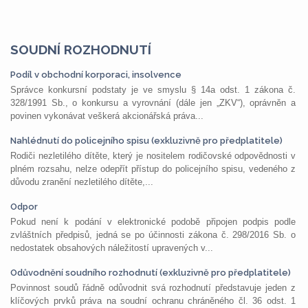
SOUDNÍ ROZHODNUTÍ
Podíl v obchodní korporaci, insolvence
Správce konkursní podstaty je ve smyslu § 14a odst. 1 zákona č.
328/1991 Sb., o konkursu a vyrovnání (dále jen „ZKV“), oprávněn a
povinen vykonávat veškerá akcionářská práva...
Nahlédnutí do policejního spisu (exkluzivně pro předplatitele)
Rodiči nezletilého dítěte, který je nositelem rodičovské odpovědnosti v
plném rozsahu, nelze odepřít přístup do policejního spisu, vedeného z
důvodu zranění nezletilého dítěte,...
Odpor
Pokud není k podání v elektronické podobě připojen podpis podle
zvláštních předpisů, jedná se po účinnosti zákona č. 298/2016 Sb. o
nedostatek obsahových náležitostí upravených v...
Odůvodnění soudního rozhodnutí (exkluzivně pro předplatitele)
Povinnost soudů řádně odůvodnit svá rozhodnutí představuje jeden z
klíčových prvků práva na soudní ochranu chráněného čl. 36 odst. 1