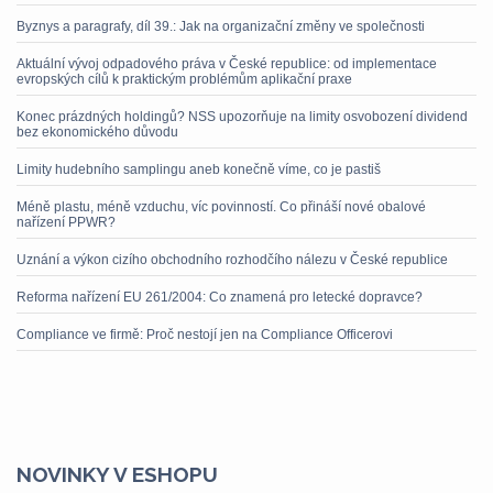
Byznys a paragrafy, díl 39.: Jak na organizační změny ve společnosti
Aktuální vývoj odpadového práva v České republice: od implementace
evropských cílů k praktickým problémům aplikační praxe
Konec prázdných holdingů? NSS upozorňuje na limity osvobození dividend
bez ekonomického důvodu
Limity hudebního samplingu aneb konečně víme, co je pastiš
Méně plastu, méně vzduchu, víc povinností. Co přináší nové obalové
nařízení PPWR?
Uznání a výkon cizího obchodního rozhodčího nálezu v České republice
Reforma nařízení EU 261/2004: Co znamená pro letecké dopravce?
Compliance ve firmě: Proč nestojí jen na Compliance Officerovi
NOVINKY V ESHOPU