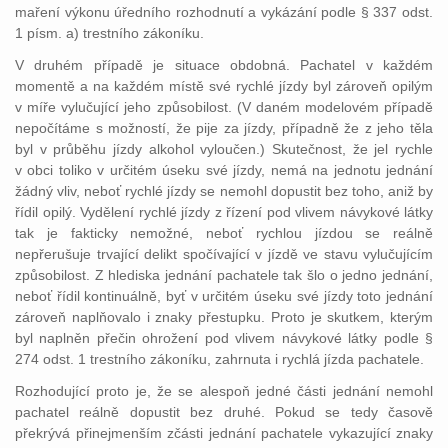
maření výkonu úředního rozhodnutí a vykázání podle § 337 odst.
1 písm. a) trestního zákoníku.
V druhém případě je situace obdobná. Pachatel v každém
momentě a na každém místě své rychlé jízdy byl zároveň opilým
v míře vylučující jeho způsobilost. (V daném modelovém případě
nepočítáme s možností, že pije za jízdy, případně že z jeho těla
byl v průběhu jízdy alkohol vyloučen.) Skutečnost, že jel rychle
v obci toliko v určitém úseku své jízdy, nemá na jednotu jednání
žádný vliv, neboť rychlé jízdy se nemohl dopustit bez toho, aniž by
řídil opilý. Vydělení rychlé jízdy z řízení pod vlivem návykové látky
tak je fakticky nemožné, neboť rychlou jízdou se reálně
nepřerušuje trvající delikt spočívající v jízdě ve stavu vylučujícím
způsobilost. Z hlediska jednání pachatele tak šlo o jedno jednání,
neboť řídil kontinuálně, byť v určitém úseku své jízdy toto jednání
zároveň naplňovalo i znaky přestupku. Proto je skutkem, kterým
byl naplněn přečin ohrožení pod vlivem návykové látky podle §
274 odst. 1 trestního zákoníku, zahrnuta i rychlá jízda pachatele.
Rozhodující proto je, že se alespoň jedné části jednání nemohl
pachatel reálně dopustit bez druhé. Pokud se tedy časově
překrývá přinejmenším zčásti jednání pachatele vykazující znaky