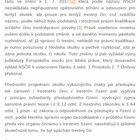
řádu ve znění k 1. 7. 2017,
[2]
která podle názoru NSČR
nezakládala nepřípustnost opětovného stíhání a odsouzení pro
tentýž skutek, ale pouze pro tentýž trestný čin, což svědčilo
názoru, podle něhož byla podstatná i totožnost právní kvalifikace
určitého činu trestněprávní povahy.
[3]
Právě uvedenou novelou
ovšem došlo k podstatné změně, a od daného momentu jakékoliv
rozhodnutí, ať již správní či trestní, nehledě na právní kvalifikaci,
je nutno posuzovat z hlediska skutku a pečlivě rozlišovat, zda je
dána jednota skutku, či nikoliv. Tuto změnu si pak vyžádal vývoj
judikatury Evropského soudu pro lidská práva, který dosavadní
výklad NSČR k ustanovení článku 4 odst. 1 Protokolu č. 7 Úmluvy
překonal.
Přednostní projednání skutku vykazujícího znaky jak přestupku
tak zároveň i trestného činu v trestním řízení pak vyplývá
z principu subsidiarity přestupkového řízení, vyvěrající vyjma
samotné právní teorie i z § 12 odst. 2 trestního zákoníku a § 64
odst. 1 písm. a) zákona o odpovědnosti za přestupky a řízení o
nich, podle kterého správní orgán bezodkladně i v průběhu řízení
předá věc orgánu činnému v trestním řízení, nasvědčují-li zjištěné
skutečnosti tomu, že byl spáchán trestný čin.