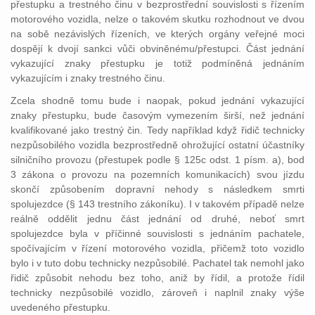
přestupku a trestného činu v bezprostřední souvislosti s řízením
motorového vozidla, nelze o takovém skutku rozhodnout ve dvou
na sobě nezávislých řízeních, ve kterých orgány veřejné moci
dospějí k dvojí sankci vůči obviněnému/přestupci. Část jednání
vykazující znaky přestupku je totiž podmíněná jednáním
vykazujícím i znaky trestného činu.
Zcela shodně tomu bude i naopak, pokud jednání vykazující
znaky přestupku, bude časovým vymezením širší, než jednání
kvalifikované jako trestný čin. Tedy například když řidič technicky
nezpůsobilého vozidla bezprostředně ohrožující ostatní účastníky
silničního provozu (přestupek podle § 125c odst. 1 písm. a), bod
3 zákona o provozu na pozemních komunikacích) svou jízdu
skončí způsobením dopravní nehody s následkem smrti
spolujezdce (§ 143 trestního zákoníku). I v takovém případě nelze
reálně oddělit jednu část jednání od druhé, neboť smrt
spolujezdce byla v příčinné souvislosti s jednáním pachatele,
spočívajícím v řízení motorového vozidla, přičemž toto vozidlo
bylo i v tuto dobu technicky nezpůsobilé. Pachatel tak nemohl jako
řidič způsobit nehodu bez toho, aniž by řídil, a protože řídil
technicky nezpůsobilé vozidlo, zároveň i naplnil znaky výše
uvedeného přestupku.