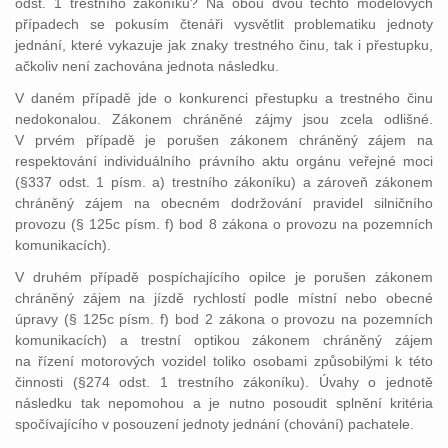
odst. 1 trestního zákoníku? Na obou dvou těchto modelových
případech se pokusím čtenáři vysvětlit problematiku jednoty
jednání, které vykazuje jak znaky trestného činu, tak i přestupku,
ačkoliv není zachována jednota následku.
V daném případě jde o konkurenci přestupku a trestného činu
nedokonalou. Zákonem chráněné zájmy jsou zcela odlišné.
V prvém případě je porušen zákonem chráněný zájem na
respektování individuálního právního aktu orgánu veřejné moci
(§337 odst. 1 písm. a) trestního zákoníku) a zároveň zákonem
chráněný zájem na obecném dodržování pravidel silničního
provozu (§ 125c písm. f) bod 8 zákona o provozu na pozemních
komunikacích).
V druhém případě pospíchajícího opilce je porušen zákonem
chráněný zájem na jízdě rychlostí podle místní nebo obecné
úpravy (§ 125c písm. f) bod 2 zákona o provozu na pozemních
komunikacích) a trestní optikou zákonem chráněný zájem
na řízení motorových vozidel toliko osobami způsobilými k této
činnosti (§274 odst. 1 trestního zákoníku). Úvahy o jednotě
následku tak nepomohou a je nutno posoudit splnění kritéria
spočívajícího v posouzení jednoty jednání (chování) pachatele.