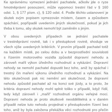
Ke správnému vymezení jednání pachatele, ačkoliv jde o ryze
hmotněprávní posouzení, může vypomoci trestní řád v § 160
odst. 1, § 177 písm. c), § 120 odst. 4. Podle těchto ustanovení je
skutek svým popisem vymezován místem, časem a způsobem
spáchání, popřípadě uvedením jiných skutečností, pokud je jich
třeba k tomu, aby skutek nemohl být zaměněn s jiným.
V obou uvedených případech se jednání pachatele
v trestněprávní rovině, tak i v přestupkové rovině, shoduje ve
všech výše uvedených kritériích. V prvním případě pachatel totiž
na každém místě, po celou dobu a v bezprostřední souvislosti
s řízením motorového vozidla způsobil dopravní nehodu a
zároveň mařil výkon úředního rozhodnutí a vykázání. Dopravní
nehody se nemohl pachatel dopustit bez toho, aniž by spáchal i
trestný čin maření výkonu úředního rozhodnutí a vykázání. Na
této skutečnosti pak nic nemění ani skutečnost, že dopravní
nehodu způsobil pachatel až na konci své jízdy, a to proto, že
kritéria dopravní nehody mohl splnit toliko v případě, když řídil,
tedy když zároveň i „mařil“ rozhodnutí orgánu veřejné moci.
Dopravní nehoda je proto skutkově neoddělitelná a v daném
případě nelze tuto nehodu projednat v přestupkovém řízení bez
toho, aniž by byla založena překážka věci rozhodnuté pro přečin