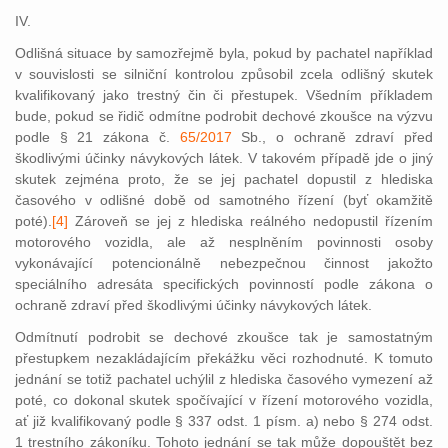
IV.
Odlišná situace by samozřejmě byla, pokud by pachatel například
v souvislosti se silniční kontrolou způsobil zcela odlišný skutek
kvalifikovaný jako trestný čin či přestupek. Všedním příkladem
bude, pokud se řidič odmítne podrobit dechové zkoušce na výzvu
podle § 21 zákona č.
65/2017
Sb., o ochraně zdraví před
škodlivými účinky návykových látek. V takovém případě jde o jiný
skutek zejména proto, že se jej pachatel dopustil z hlediska
časového v odlišné době od samotného řízení (byť okamžitě
poté)
.
[4]
Zároveň se jej z hlediska reálného nedopustil řízením
motorového vozidla, ale až nesplněním povinnosti osoby
vykonávající potencionálně nebezpečnou činnost jakožto
speciálního adresáta specifických povinností podle zákona o
ochraně zdraví před škodlivými účinky návykových látek.
Odmítnutí podrobit se dechové zkoušce tak je samostatným
přestupkem nezakládajícím překážku věci rozhodnuté. K tomuto
jednání se totiž pachatel uchýlil z hlediska časového vymezení až
poté, co dokonal skutek spočívající v řízení motorového vozidla,
ať již kvalifikovaný podle § 337 odst. 1 písm. a) nebo § 274 odst.
1 trestního zákoníku. Tohoto jednání se tak může dopouštět bez