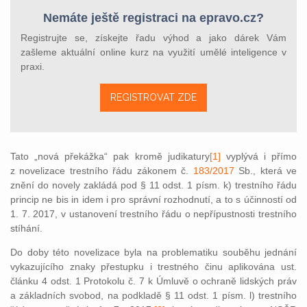
Nemáte ještě registraci na epravo.cz?
Registrujte se, získejte řadu výhod a jako dárek Vám
zašleme aktuální online kurz na využití umělé inteligence v
praxi.
REGISTROVAT ZDE
Tato „nová překážka“ pak kromě judikatury
[1]
vyplývá i přímo
z novelizace trestního řádu zákonem č.
183/2017
Sb., která ve
znění do novely zakládá pod § 11 odst. 1 písm. k) trestního řádu
princip ne bis in idem i pro správní rozhodnutí, a to s účinností od
1. 7. 2017, v ustanovení trestního řádu o nepřípustnosti trestního
stíhání.
Do doby této novelizace byla na problematiku souběhu jednání
vykazujícího znaky přestupku i trestného činu aplikována ust.
článku 4 odst. 1 Protokolu č. 7 k Úmluvě o ochraně lidských práv
a základních svobod, na podkladě § 11 odst. 1 písm. l) trestního