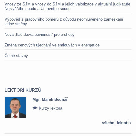
Vnosy ze SJM a vnosy do SJM a jejich valorizace v aktuální judikatuře
Nejvyššího soudu a Ústavního soudu
Výpověď z pracovního poměru z důvodu neomluveného zameškání
jedné směny
Nová „tlačítková povinnost“ pro e-shopy
Změna cenových ujednání ve smlouvách v energetice
Černé stavby
LEKTOŘI KURZŮ
rek Bednář
Mgr. Veroni
 lektora
Kurzy lek
všichni lektoři