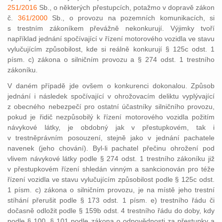
251/2016
Sb., o některých přestupcích, potažmo v dopravě zákon
č.
361/2000
Sb., o provozu na pozemních komunikacích, si
s trestním zákoníkem převážně nekonkurují. Výjimky tvoří
například jednání spočívající v řízení motorového vozidla ve stavu
vylučujícím způsobilost, kde si reálně konkurují § 125c odst. 1
písm. c) zákona o silničním provozu a § 274 odst. 1 trestního
zákoníku.
V daném případě jde ovšem o konkurenci dokonalou. Způsob
jednání i následek spočívající v ohrožovacím deliktu vyplývající
z obecného nebezpečí pro ostatní účastníky silničního provozu,
pokud je řidič nezpůsobilý k řízení motorového vozidla požitím
návykové látky, je obdobný jak v přestupkovém, tak i
v trestněprávním posouzení, stejně jako v jednání pachatele
navenek (jeho chování). Byl-li pachatel přečinu ohrožení pod
vlivem návykové látky podle § 274 odst. 1 trestního zákoníku již
v přestupkovém řízení shledán vinným a sankcionován pro téže
řízení vozidla ve stavu vylučujícím způsobilost podle § 125c odst.
1 písm. c) zákona o silničním provozu, je na místě jeho trestní
stíhání přerušit podle § 173 odst. 1 písm. e) trestního řádu či
dočasně odložit podle § 159b odst. 4 trestního řádu do doby, kdy
podle § 100, § 101 podle zákona o odpovědnosti za přestupky a