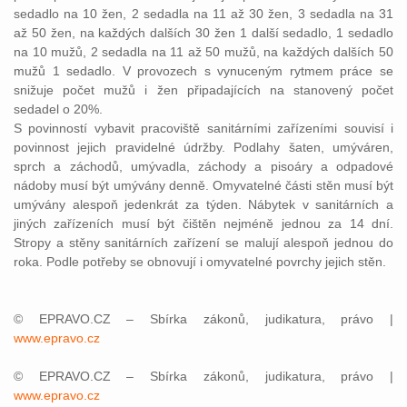
sedadlo na 10 žen, 2 sedadla na 11 až 30 žen, 3 sedadla na 31
až 50 žen, na každých dalších 30 žen 1 další sedadlo, 1 sedadlo
na 10 mužů, 2 sedadla na 11 až 50 mužů, na každých dalších 50
mužů 1 sedadlo. V provozech s vynuceným rytmem práce se
snižuje počet mužů i žen připadajících na stanovený počet
sedadel o 20%.
S povinností vybavit pracoviště sanitárními zařízeními souvisí i
povinnost jejich pravidelné údržby. Podlahy šaten, umýváren,
sprch a záchodů, umývadla, záchody a pisoáry a odpadové
nádoby musí být umývány denně. Omyvatelné části stěn musí být
umývány alespoň jedenkrát za týden. Nábytek v sanitárních a
jiných zařízeních musí být čištěn nejméně jednou za 14 dní.
Stropy a stěny sanitárních zařízení se malují alespoň jednou do
roka. Podle potřeby se obnovují i omyvatelné povrchy jejich stěn.
© EPRAVO.CZ – Sbírka zákonů, judikatura, právo |
www.epravo.cz
© EPRAVO.CZ – Sbírka zákonů, judikatura, právo |
www.epravo.cz