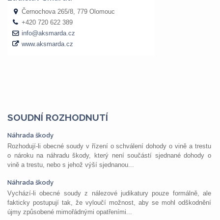
SOUDNÍ ROZHODNUTÍ
Náhrada škody
Rozhodují-li obecné soudy v řízení o schválení dohody o vině a trestu
o nároku na náhradu škody, který není součástí sjednané dohody o
vině a trestu, nebo s jehož výší sjednanou...
Náhrada škody
Vychází-li obecné soudy z nálezové judikatury pouze formálně, ale
fakticky postupují tak, že vyloučí možnost, aby se mohl odškodnění
újmy způsobené mimořádnými opatřeními...