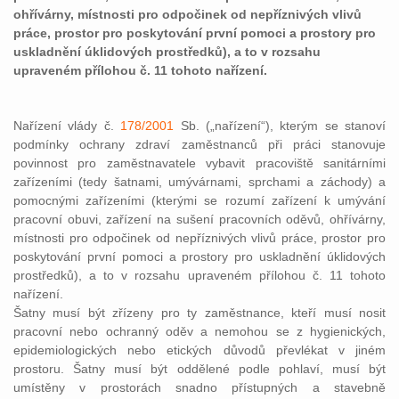
ohřívárny, místnosti pro odpočinek od nepříznivých vlivů
práce, prostor pro poskytování první pomoci a prostory pro
uskladnění úklidových prostředků), a to v rozsahu
upraveném přílohou č. 11 tohoto nařízení.
Nařízení vlády č.
178/2001
Sb. („nařízení“), kterým se stanoví
podmínky ochrany zdraví zaměstnanců při práci stanovuje
povinnost pro zaměstnavatele vybavit pracoviště sanitárními
zařízeními (tedy šatnami, umývárnami, sprchami a záchody) a
pomocnými zařízeními (kterými se rozumí zařízení k umývání
pracovní obuvi, zařízení na sušení pracovních oděvů, ohřívárny,
místnosti pro odpočinek od nepříznivých vlivů práce, prostor pro
poskytování první pomoci a prostory pro uskladnění úklidových
prostředků), a to v rozsahu upraveném přílohou č. 11 tohoto
nařízení.
Šatny musí být zřízeny pro ty zaměstnance, kteří musí nosit
pracovní nebo ochranný oděv a nemohou se z hygienických,
epidemiologických nebo etických důvodů převlékat v jiném
prostoru. Šatny musí být oddělené podle pohlaví, musí být
umístěny v prostorách snadno přístupných a stavebně