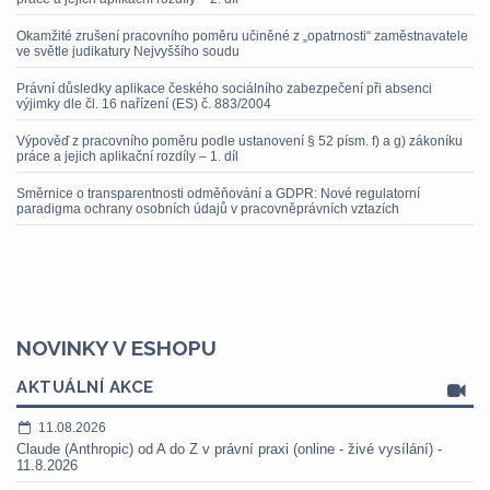
Okamžité zrušení pracovního poměru učiněné z „opatrnosti“ zaměstnavatele
ve světle judikatury Nejvyššího soudu
Právní důsledky aplikace českého sociálního zabezpečení při absenci
výjimky dle čl. 16 nařízení (ES) č. 883/2004
Výpověď z pracovního poměru podle ustanovení § 52 písm. f) a g) zákoníku
práce a jejich aplikační rozdíly – 1. díl
Směrnice o transparentnosti odměňování a GDPR: Nové regulatorní
paradigma ochrany osobních údajů v pracovněprávních vztazích
NOVINKY V ESHOPU
AKTUÁLNÍ AKCE
11.08.2026
Claude (Anthropic) od A do Z v právní praxi (online - živé vysílání) -
11.8.2026