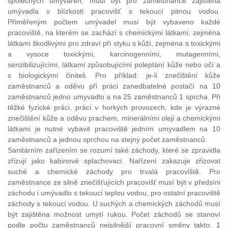
společných umýváren, musí být pro zaměstnance zajištěna
umývadla v blízkosti pracovišť s tekoucí pitnou vodou.
Přiměřeným počtem umývadel musí být vybaveno každé
pracoviště, na kterém se zachází s chemickými látkami, zejména
látkami škodlivými pro zdraví při styku s kůží, zejména s toxickými
a vysoce toxickými, karcinogenními, mutagenními,
senzibilizujícími, látkami způsobujícími poleptání kůže nebo očí a
s biologickými činiteli. Pro příklad: je-li znečištění kůže
zaměstnanců a oděvu při práci zanedbatelné postačí na 10
zaměstnanců jedno umyvadlo a na 25 zaměstnanců 1 sprcha. Při
těžké fyzické práci, práci v horkých provozech, kde je výrazné
znečištění kůže a oděvu prachem, minerálními oleji a chemickými
látkami je nutné vybavit pracoviště jedním umyvadlem na 10
zaměstnanců a jednou sprchou na stejný počet zaměstnanců.
Sanitárním zařízením se rozumí také záchody, které se zpravidla
zřizují jako kabinové splachovací. Nařízení zakazuje zřizovat
suché a chemické záchody pro trvalá pracoviště. Pro
zaměstnance ze silně znečišťujících pracovišť musí být v předsíni
záchodu i umývadlo s tekoucí teplou vodou, pro ostatní pracoviště
záchody s tekoucí vodou. U suchých a chemických záchodů musí
být zajištěna možnost umytí rukou. Počet záchodů se stanoví
podle počtu zaměstnanců nejsilnější pracovní směny takto: 1