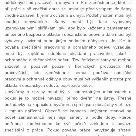
oddělených od pracovišť a umýváren. Pro zaměstnance, kteří si
při práci silně znečistí obuv, se umisťuje před vstupem do šatny
vhodné zařízení k jejímu očištění a umytí. Podlahy šaten musí být
snadno omyvatelné. Šatny musí být také vybaveny
uzamykatelnými skříňkami tak, aby bylo každému zaměstnanci
umožněno bezpečné ukládání občanského oděvu a dále musí být
vybaveny lavicemi nebo jiným sedacím nábytkem. Jestliže to
povaha znečištění pracovního a ochranného oděvu vyžaduje,
musí být zajištěno oddělené ukládání pracovního, jakož i
ochranného a občanského oděvu. Tzv. řetízkové šatny se mohou
zřizovat a používat pouze v hornických provozech. Na
pracovištích, kde zaměstnanci nemusí používat speciální
pracovní a ochranné oděvy a obuv musí být vyčleněn prostor pro
ukládání občanských oděvů, popřípadě obuvi.
Umývárny a sprchy musí být v samostatných místnostech a
pokud je to možné navazují přímo dveřmi na šatny. Přesné
požadavky na kapacitu umýváren a sprch jsou obsaženy v příloze
k tomuto nařízení. Obecně se kapacita umýváren stanoví na
počet zaměstnanců nejsilnější směny a podle doby, kterou
potřebuje zaměstnanec ke své očistě vzhledem k povaze
znečištění z práce. Pokud povaha práce nevyžaduje zřízení