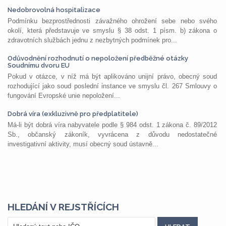
Nedobrovolná hospitalizace
Podmínku bezprostřednosti závažného ohrožení sebe nebo svého
okolí, která představuje ve smyslu § 38 odst. 1 písm. b) zákona o
zdravotních službách jednu z nezbytných podmínek pro...
Odůvodnění rozhodnutí o nepoložení předběžné otázky
Soudnímu dvoru EU
Pokud v otázce, v níž má být aplikováno unijní právo, obecný soud
rozhodující jako soud poslední instance ve smyslu čl. 267 Smlouvy o
fungování Evropské unie nepoložení...
Dobrá víra (exkluzivně pro předplatitele)
Má-li být dobrá víra nabyvatele podle § 984 odst. 1 zákona č. 89/2012
Sb., občanský zákoník, vyvrácena z důvodu nedostatečné
investigativní aktivity, musí obecný soud ústavně...
HLEDÁNÍ V REJSTŘÍCÍCH