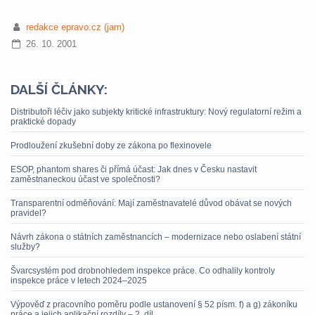
redakce epravo.cz (jam)
26. 10. 2001
DALŠÍ ČLÁNKY:
Distributoři léčiv jako subjekty kritické infrastruktury: Nový regulatorní režim a
praktické dopady
Prodloužení zkušební doby ze zákona po flexinovele
ESOP, phantom shares či přímá účast: Jak dnes v Česku nastavit
zaměstnaneckou účast ve společnosti?
Transparentní odměňování: Mají zaměstnavatelé důvod obávat se nových
pravidel?
Návrh zákona o státních zaměstnancích – modernizace nebo oslabení státní
služby?
Švarcsystém pod drobnohledem inspekce práce. Co odhalily kontroly
inspekce práce v letech 2024–2025
Výpověď z pracovního poměru podle ustanovení § 52 písm. f) a g) zákoníku
práce a jejich aplikační rozdíly – 2. díl