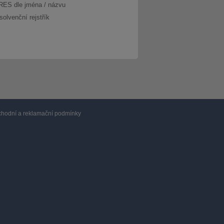
RES dle jména / názvu
solvenční rejstřík
hodní a reklamační podmínky