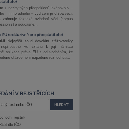
platitele)
m z nezbytných předpokladů jakéhokoliv –
ho i mimořádného – vydržení je držba věci.
 zahrnuje faktické ovládání věci (corpus
ssionis) a současně...
o EU (exkluzivně pro předplatitele)
l-li Nejvyšší soud dovolání stěžovatelky
 nepřípustné ve vztahu k její námitce
dně aplikace práva EU s odůvodněním, že
edené otázce není napadené rozhodnutí...
DÁNÍ V REJSTŘÍCÍCH
bchodní rejstřík
RES dle IČO