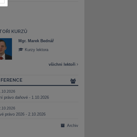
TOŘI KURZŮ
Mgr. Marek Bednář
Mgr. Veronika 
Kurzy lektora
Kurzy lektora
všichni lektoři
FERENCE
1.10.2026
ní právo daňové - 1.10.2026
2.10.2026
é právo 2026 - 2.10.2026
Archiv