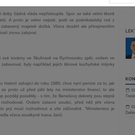
y firmy v době znárodnění.
 doby žádná vláda nepřistoupila. Spor se také velmi těsně
tů. A proto je velmi nejisté, jestli se podnikatelský rod z
zabavený majetek dočká. Včera dosáhl ale přinejmenším
LEK
dostí znovu zabývat.
áš Sokol
JUDr. Martin Maisner, Ph.D.,
MCIArb
ktora
Kurzy lektora
ovi své továrny ve Skuhravě na Rychnovsku zpět, ovšem ve
zabavoval, byly například jejich litinové kuchyňské mlýnky
KON
u historií sahající do roku 1880, chce nyní peníze za to, jak
a se proto už před pěti lety na ministerstvo financí, to ale
0
p později posvětily - s tím, že Benešovy dekrety jsou stejně
Trest
em rozhodovat. Ovšem
ústavní
soudci
, před něž pře včera
0
: to prý musí rozhodnout a vše zdůvodnit. "Ministerstvo je
Daňov
vedla včera
soudkyně
Ivana Janů.