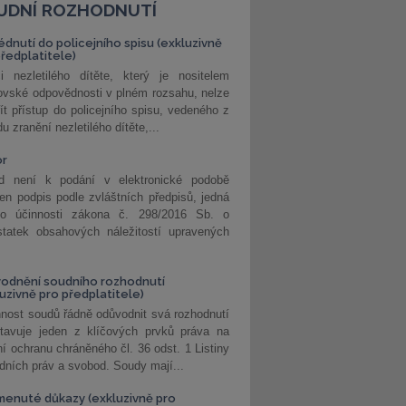
UDNÍ ROZHODNUTÍ
édnutí do policejního spisu (exkluzivně
předplatitele)
i nezletilého dítěte, který je nositelem
ovské odpovědnosti v plném rozsahu, nelze
ít přístup do policejního spisu, vedeného z
u zranění nezletilého dítěte,...
or
d není k podání v elektronické podobě
jen podpis podle zvláštních předpisů, jedná
o účinnosti zákona č. 298/2016 Sb. o
statek obsahových náležitostí upravených
odnění soudního rozhodnutí
luzivně pro předplatitele)
nost soudů řádně odůvodnit svá rozhodnutí
stavuje jeden z klíčových prvků práva na
í ochranu chráněného čl. 36 odst. 1 Listiny
dních práv a svobod. Soudy mají...
enuté důkazy (exkluzivně pro