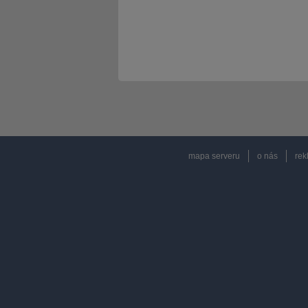
mapa serveru
o nás
rek