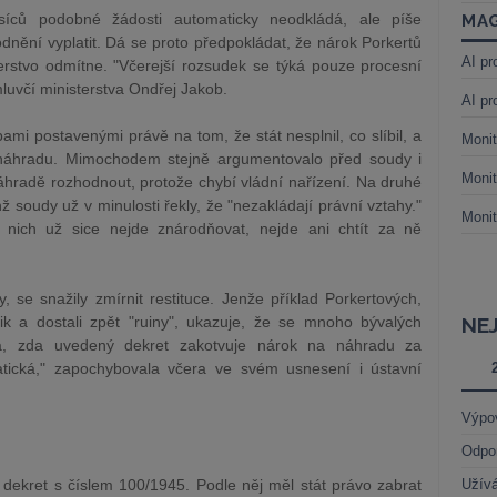
ěsíců podobné žádosti automaticky neodkládá, ale píše
MAG
nění vyplatit. Dá se proto předpokládat, že nárok Porkertů
AI pr
terstvo odmítne. "Včerejší
rozsudek
se týká pouze procesní
mluvčí ministerstva Ondřej Jakob.
AI pr
bami
postavenými právě na tom, že stát nesplnil, co slíbil, a
Monit
 náhradu. Mimochodem stejně argumentovalo před
soudy
i
Monit
áhradě rozhodnout, protože chybí vládní nařízení. Na druhé
chž
soudy
už v minulosti řekly, že "nezakládají
právní
vztahy."
Monit
 nich už sice nejde znárodňovat, nejde ani chtít za ně
, se snažily zmírnit restituce. Jenže příklad Porkertových,
nik a dostali zpět "ruiny", ukazuje, že se mnoho bývalých
NE
zka, zda uvedený dekret zakotvuje nárok na náhradu za
atická," zapochybovala včera ve svém usnesení i
ústavní
Výpo
Odpo
 dekret s číslem 100/1945. Podle něj měl stát
právo
zabrat
Užívá