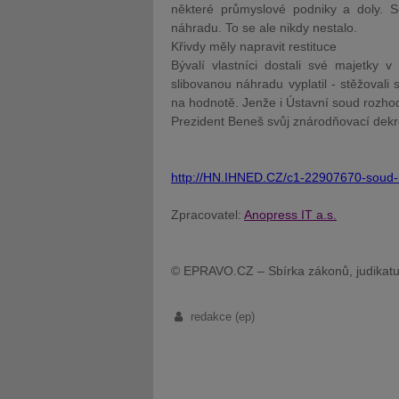
některé průmyslové podniky a doly. So
náhradu. To se ale nikdy nestalo.
Křivdy měly napravit restituce
Bývalí vlastníci dostali své majetky 
slibovanou náhradu vyplatil - stěžovali s
na hodnotě. Jenže i
Ústavní
soud
rozhod
Prezident Beneš svůj znárodňovací dekre
http://HN.IHNED.CZ/c1-22907670-soud-u
Zpracovatel:
Anopress IT a.s.
© EPRAVO.CZ – Sbírka zákonů, judikatu
redakce (ep)