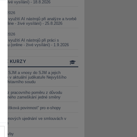
ne - živé vysílání) - 18.8.2026
5.08.2026
ické využití AI nástrojů při analýze a tvorbě
 (online - živé vysílání) - 25.8.2026
1.09.2026
ické využití AI nástrojů při práci s
aturou (online - živé vysílání) - 1.9.2026
INE KURZY
y ze SJM a vnosy do SJM a jejich
izace v aktuální judikatuře Nejvyššího
u a Ústavního soudu
věď z pracovního poměru z důvodu
luveného zameškání jedné směny
„tlačítková povinnost“ pro e-shopy
a cenových ujednání ve smlouvách v
etice
é stavby