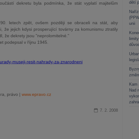
dětí 
učástí dekretu byla podmínka, že stát vyplatí majitelům
Naříz
(PPWR
v 90. letech zpět, ovšem později se obraceli na stát, aby
unii
i, že jejich kdysi prosperující továrny za komunismu ztratily
Kone
l, že dekrety jsou "neprolomitelné."
limit
t podepsal v říjnu 1945.
důvo
Urban
legis
rady-museji-resit-nahrady-za-znarodneni
Byzny
změn
Kam a
Nad 
ra, právo |
www.epravo.cz
vykon
zahra
7. 2. 2008