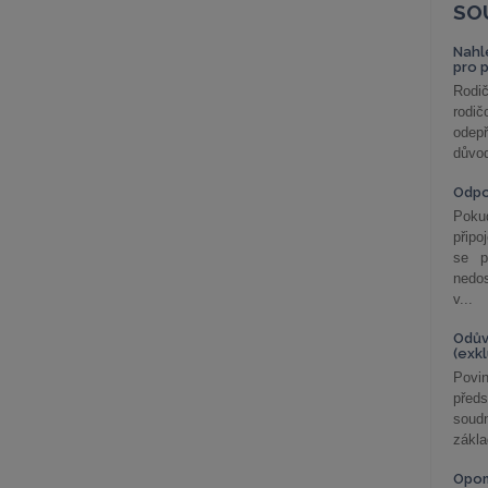
SO
Nahl
pro 
Rodič
rodič
odepř
důvod
Odp
Poku
připo
se p
nedo
v...
Odův
(exk
Povin
před
soudn
zákla
Opom