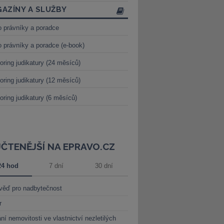
AZÍNY A SLUŽBY
o právníky a poradce
o právníky a poradce (e-book)
oring judikatury (24 měsíců)
oring judikatury (12 měsíců)
oring judikatury (6 měsíců)
JČTENĚJŠÍ NA EPRAVO.CZ
24 hod
7 dní
30 dní
věď pro nadbytečnost
r
ní nemovitosti ve vlastnictví nezletilých