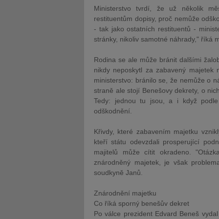
Ministerstvo tvrdí, že už několik m
restituentům dopisy, proč nemůže odškod
- tak jako ostatních restituentů - minis
stránky, nikoliv samotné náhrady," říká 
Rodina se ale může bránit dalšími
žalo
nikdy neposkytl za zabavený majetek
ministerstvo: bránilo se, že nemůže o n
straně ale stojí Benešovy dekrety, o ni
Tedy: jednou tu jsou, a i když podle
odškodnění.
Křivdy, které zabavením majetku vznikly
kteří státu odevzdali prosperující pod
majitelů může cítit okradeno. "Otá
znárodněný majetek, je však problem
soudkyně
Janů.
Znárodnění majetku
Co říká sporný benešův dekret
Po válce prezident Edvard Beneš vydal