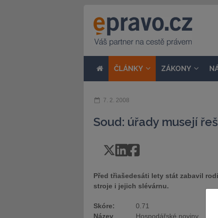
ČLÁNKY
ZÁKONY
N
7. 2. 2008
Soud: úřady musejí ře
Před třiašedesáti lety stát zabavil r
stroje i jejich slévárnu.
Skóre:
0.71
Název
Hospodářské noviny