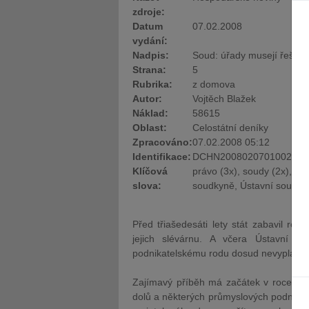
zdroje:
Datum
07.02.2008
vydání:
Nadpis:
Soud: úřady musejí řešit 
Strana:
5
Rubrika:
z domova
Autor:
Vojtěch Blažek
Náklad:
58615
Oblast:
Celostátní deníky
Zpracováno:
07.02.2008 05:12
Identifikace:
DCHN20080207010024 c
Klíčová
právo (3x), soudy (2x), ža
slova:
soudkyně, Ústavní soud
Před třiašedesáti lety stát zabavil rod
jejich slévárnu. A včera
Ústavní
so
podnikatelskému rodu dosud nevyplatily
Zajímavý příběh má začátek v roce 194
dolů a některých průmyslových podniků. 