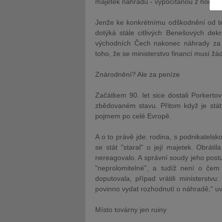
majetek náhradu - vypočítanou z hodnot
Jenže ke konkrétnímu odškodnění od té
dotýká stále citlivých Benešových dekre
východních Čech nakonec náhrady za 
toho, že se ministerstvo financí musí žá
JUDr. Tomáš Nielsen
JUDr. Tom
Znárodnění? Ale za peníze
Kurzy lektora
Kurzy le
Začátkem 90. let sice dostali Porkert
zbědovaném stavu. Přitom když je stát 
pojmem po celé Evropě.
A o to právě jde: rodina, s podnikatelsko
se stát "staral" o její majetek. Obrátil
nereagovalo. A správní
soudy
jeho postu
"neprolomitelné", a tudíž není o č
doputovala, případ vrátili ministerstvu
povinno vydat rozhodnutí o náhradě," u
Místo továrny jen ruiny