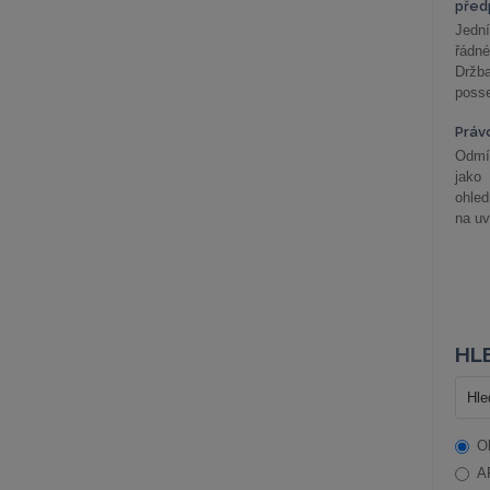
před
Jední
řádné
Držba
posse
Práv
Odmít
jako
ohle
na uv
HLE
O
A