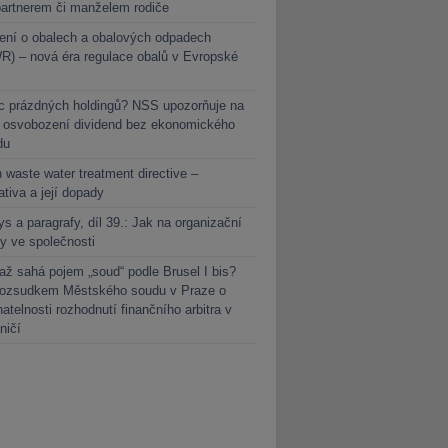
partnerem či manželem rodiče
ení o obalech a obalových odpadech
) – nová éra regulace obalů v Evropské
c prázdných holdingů? NSS upozorňuje na
y osvobození dividend bez ekonomického
du
 waste water treatment directive –
lativa a její dopady
s a paragrafy, díl 39.: Jak na organizační
y ve společnosti
ž sahá pojem „soud“ podle Brusel I bis?
rozsudkem Městského soudu v Praze o
atelnosti rozhodnutí finančního arbitra v
ničí