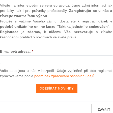
(onli
Vítejte na internetovém serveru epravo.cz. Jsme zdroj informací jak
pro laiky, tak i pro právníky profesionály.
Zaregistrujte se u nás a
2
Prakt
získejte zdarma řadu výhod.
smluv
náhrady za znárodnění
Protože si vážíme Vašeho zájmu, dostanete k registraci
dárek v
podobě unikátního online kurzu "Taktika jednání o smlouvách".
0
Registrace je zdarma, k ničemu Vás nezavazuje
a získáte
Prakt
každodenní přehled o novinkách ve světě práva.
judik
ONL
E-mailová adresa:
*
z
Vnos
lobami, právní, rozsudek, ústavní soudci, ústavní soudkyně,
valor
soud
Vaše data jsou u nás v bezpečí. Údaje vyplněné při této registraci
zpracováváme podle
podmínek zpracování osobních údajů
Výpo
neom
ině Porkertových prosperující továrnu na kuchyňské stroje i
ud
vzkázal úřadům, že musejí zdůvodnit, proč za to
Nová 
 odškodnění.
Změn
energ
5, kdy prezident Edvard Beneš vydal dekret o znárodnění
Jeho součástí byl také závazek, že stát vyplatí za zabavený
ZAVŘÍT
Čern