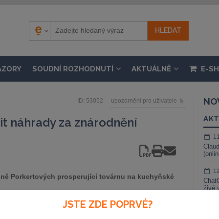
ÁZORY
SOUDNÍ ROZHODNUTÍ
AKTUÁLNĚ
E-S
NO
ID: 53052
upozornění pro uživatele
AKT
šit náhrady za znárodnění
1
Claud
(onli
1
odině Porkertových prosperující továrnu na kuchyňské
ChatG
živé 
JSTE ZDE POPRVÉ?
1
Gemin