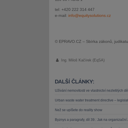
tel: +420 222 314 447
e-mail:
info@equitysolutions.cz
© EPRAVO.CZ – Sbírka zákonů, judikatu
Ing. Miloš Kačírek (EqSA)
DALŠÍ ČLÁNKY:
Užívání nemovitosti ve vlastnictví nezletilých 
Urban waste water treatment directive – legislat
Než se upíšete do reality show
Byznys a paragrafy, díl 39.: Jak na organizačn