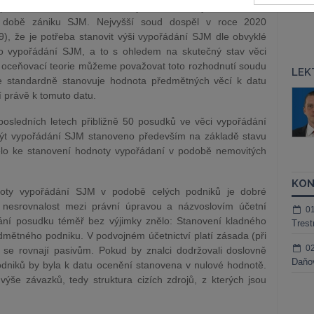
pořádání. V minulosti soud vycházel z ceny věci v době
v době zániku SJM. Nejvyšší soud dospěl v roce 2020
), že je potřeba stanovit výši vypořádání SJM dle obvyklé
o vypořádání SJM, a to s ohledem na skutečný stav věci
 oceňovací teorie můžeme považovat toto rozhodnutí soudu
LEK
e standardně stanovuje hodnota předmětných věcí k datu
áš Sokol
JUDr. Martin Maisner, Ph.D.,
 právě k tomuto datu.
MCIArb
ktora
osledních letech přibližně 50 posudků ve věci vypořádání
Kurzy lektora
ýt vypořádání SJM stanoveno především na základě stavu
elo ke stanovení hodnoty vypořádaní v podobě nemovitých
KON
noty vypořádání SJM v podobě celých podniků je dobré
 nesrovnalost mezi právní úpravou a názvoslovím účetní
0
ání posudku téměř bez výjimky znělo: Stanovení kladného
Trest
dmětného podniku. V podvojném účetnictví platí zásada (při
0
u se rovnají pasivům. Pokud by znalci dodržovali doslovně
Daňov
niků by byla k datu ocenění stanovena v nulové hodnotě.
ýše závazků, tedy struktura cizích zdrojů, z kterých jsou