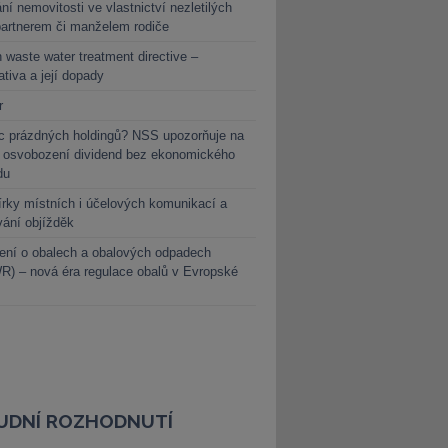
ní nemovitosti ve vlastnictví nezletilých
partnerem či manželem rodiče
 waste water treatment directive –
lativa a její dopady
r
c prázdných holdingů? NSS upozorňuje na
y osvobození dividend bez ekonomického
du
rky místních i účelových komunikací a
vání objížděk
ení o obalech a obalových odpadech
) – nová éra regulace obalů v Evropské
UDNÍ ROZHODNUTÍ