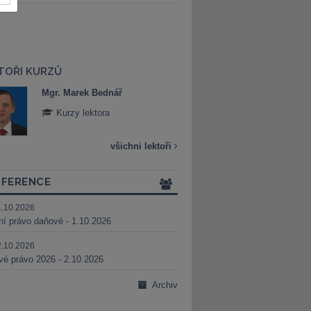
TOŘI KURZŮ
Mgr. Marek Bednář
Mgr. Veronika 
Kurzy lektora
Kurzy lektora
všichni lektoři
FERENCE
1.10.2026
ní právo daňové - 1.10.2026
2.10.2026
é právo 2026 - 2.10.2026
Archiv