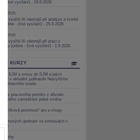
ne - živé vysílání) - 18.8.2026
5.08.2026
ické využití AI nástrojů při analýze a tvorbě
 (online - živé vysílání) - 25.8.2026
1.09.2026
ické využití AI nástrojů při práci s
aturou (online - živé vysílání) - 1.9.2026
INE KURZY
y ze SJM a vnosy do SJM a jejich
izace v aktuální judikatuře Nejvyššího
u a Ústavního soudu
věď z pracovního poměru z důvodu
luveného zameškání jedné směny
„tlačítková povinnost“ pro e-shopy
a cenových ujednání ve smlouvách v
etice
é stavby