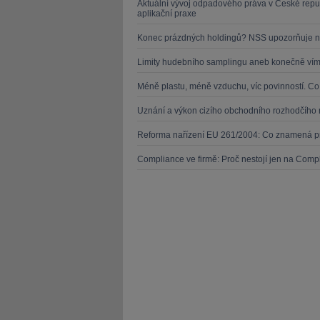
Aktuální vývoj odpadového práva v České repu
aplikační praxe
Konec prázdných holdingů? NSS upozorňuje n
Limity hudebního samplingu aneb konečně víme
Méně plastu, méně vzduchu, víc povinností. C
Uznání a výkon cizího obchodního rozhodčího 
Reforma nařízení EU 261/2004: Co znamená pr
Compliance ve firmě: Proč nestojí jen na Compl