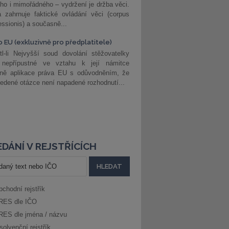
ho i mimořádného – vydržení je držba věci.
 zahrnuje faktické ovládání věci (corpus
ssionis) a současně...
o EU (exkluzivně pro předplatitele)
l-li Nejvyšší soud dovolání stěžovatelky
 nepřípustné ve vztahu k její námitce
dně aplikace práva EU s odůvodněním, že
edené otázce není napadené rozhodnutí...
DÁNÍ V REJSTŘÍCÍCH
bchodní rejstřík
RES dle IČO
RES dle jména / názvu
solvenční rejstřík