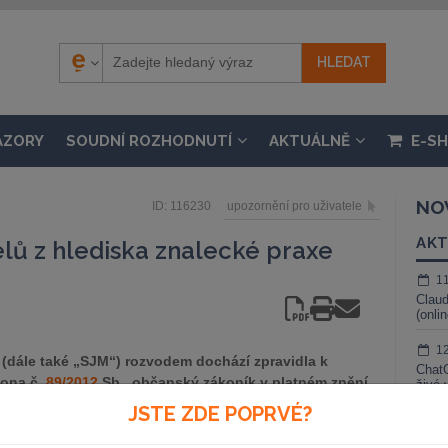
ÁZORY
SOUDNÍ ROZHODNUTÍ
AKTUÁLNĚ
E-S
NO
ID: 116230
upozornění pro uživatele
AKT
lů z hlediska znalecké praxe
1
Claud
(onli
1
 (dále také „SJM“) rozvodem dochází zpravidla k
ChatG
kona č.
89/2012
Sb., občanský zákoník v platném znění
živé 
praveny tři možnosti vypořádání společného jmění
JSTE ZDE POPRVÉ?
1
o všechny strany je vypořádání SJM písemnou
Gemin
i podpisy. Pokud manželé nedosáhnou shody, může