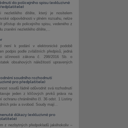
édnutí do policejního spisu (exkluzivně
předplatitele)
i nezletilého dítěte, který je nositelem
ovské odpovědnosti v plném rozsahu, nelze
ít přístup do policejního spisu, vedeného z
u zranění nezletilého dítěte,...
or
d není k podání v elektronické podobě
jen podpis podle zvláštních předpisů, jedná
o účinnosti zákona č. 298/2016 Sb. o
statek obsahových náležitostí upravených
odnění soudního rozhodnutí
luzivně pro předplatitele)
nost soudů řádně odůvodnit svá rozhodnutí
stavuje jeden z klíčových prvků práva na
í ochranu chráněného čl. 36 odst. 1 Listiny
dních práv a svobod. Soudy mají...
enuté důkazy (exkluzivně pro
platitele)
m z nezbytných předpokladů jakéhokoliv –