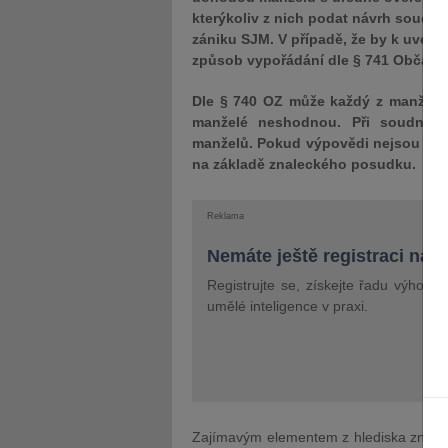
kterýkoliv z nich podat návrh soudu n
zániku SJM. V případě, že by k uvede
způsob vypořádání dle § 741 Občans
Dle § 740 OZ může každý z manželů
manželé neshodnou. Při soudním ř
manželů. Pokud výpovědi nejsou tot
na základě znaleckého posudku.
Reklama
Nemáte ještě registraci na 
Registrujte se, získejte řadu výhod 
umělé inteligence v praxi.
Zajímavým elementem z hlediska znalec