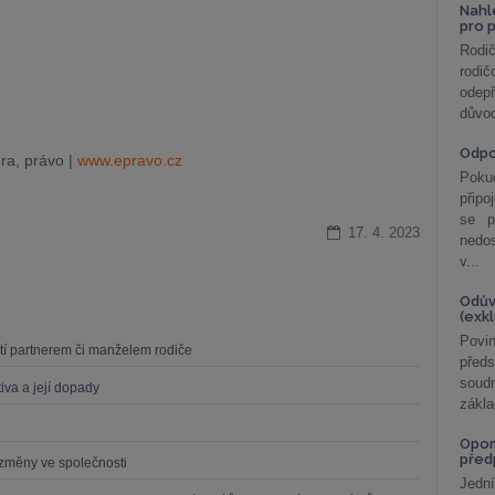
Nahl
pro 
Rodič
rodič
odepř
důvod
Odp
ra, právo |
www.epravo.cz
Poku
připo
se p
17. 4. 2023
nedo
v...
Odův
(exk
Povin
dětí partnerem či manželem rodiče
před
soudn
iva a její dopady
zákla
Opom
před
í změny ve společnosti
Jední