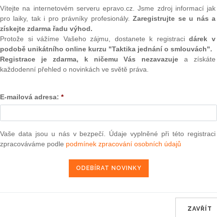
(onli
Vítejte na internetovém serveru epravo.cz. Jsme zdroj informací jak
a vypořádání SJM. K tomu musí dojít do tří let po
pro laiky, tak i pro právníky profesionály.
Zaregistrujte se u nás a
nému nedošlo ve stanovené lhůtě, bude využit třetí
2
získejte zdarma řadu výhod.
kého zákoníku.
Prakt
smluv
Protože si vážíme Vašeho zájmu, dostanete k registraci
dárek v
podobě unikátního online kurzu "Taktika jednání o smlouvách".
 navrhnout, aby o vypořádání rozhodl soud, pokud se
0
Registrace je zdarma, k ničemu Vás nezavazuje
a získáte
ízení soud zpravidla vychází ze shodných tvrzení
Prakt
každodenní přehled o novinkách ve světě práva.
ožné, jmenuje soud znalce a hodnota SJM se stanovuje
judik
E-mailová adresa:
*
ONL
Vnos
valor
epravo.cz?
soud
Vaše data jsou u nás v bezpečí. Údaje vyplněné při této registraci
a jako dárek Vám zašleme aktuální online kurz na využití
zpracováváme podle
podmínek zpracování osobních údajů
Výpo
neom
REGISTROVAT ZDE
Nová 
Změn
energ
ZAVŘÍT
ké praxe je otázka, k jakému okamžiku se oceňuje majetek
Čern