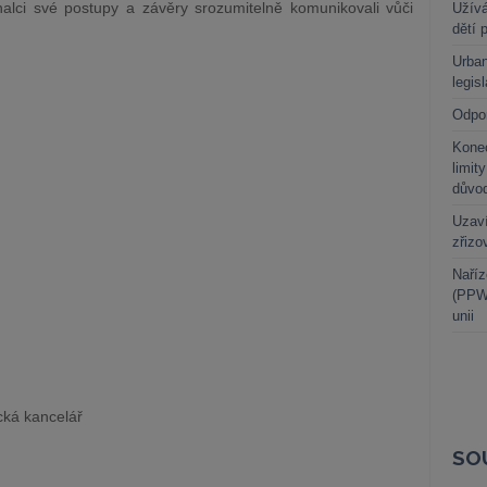
alci své postupy a závěry srozumitelně komunikovali vůči
Užívá
dětí 
Urban
legis
Odpo
Kone
limit
důvo
Uzaví
zřizo
Naříz
(PPWR
unii
ecká kancelář
SO