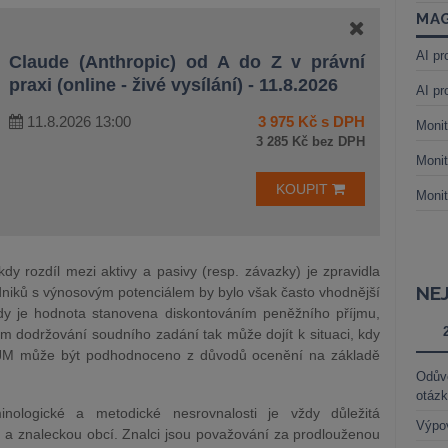
MAG
AI pr
Claude (Anthropic) od A do Z v právní
praxi (online - živé vysílání) - 11.8.2026
AI pr
11.8.2026 13:00
3 975 Kč s DPH
Monit
3 285 Kč bez DPH
Monit
KOUPIT
Monit
kdy rozdíl mezi aktivy a pasivy (resp. závazky) je zpravidla
NE
niků s výnosovým potenciálem by bylo však často vhodnější
dy je hodnota stanovena diskontováním peněžního příjmu,
ém dodržování soudního zadání tak může dojít k situaci, kdy
SJM může být podhodnoceno z důvodů ocenění na základě
Odůvo
otáz
ologické a metodické nesrovnalosti je vždy důležitá
Výpo
a znaleckou obcí. Znalci jsou považování za prodlouženou