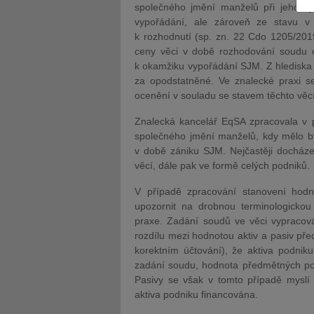
společného jmění manželů při jeho vy
vypořádání, ale zároveň ze stavu 
k rozhodnutí (sp. zn. 22 Cdo 1205/2019
ceny věci v době rozhodování soudu 
k okamžiku vypořádání SJM. Z hlediska
za opodstatněné. Ve znalecké praxi s
JUDr. Tomáš Nielsen
JUDr. Tom
ocenění v souladu se stavem těchto věcí
Kurzy lektora
Kurzy le
Znalecká kancelář EqSA zpracovala v p
společného jmění manželů, kdy mělo b
v době zániku SJM. Nejčastěji docház
věcí, dále pak ve formě celých podniků.
V případě zpracování stanovení hod
upozornit na drobnou terminologickou
praxe. Zadání soudů ve věci vypracov
rozdílu mezi hodnotou aktiv a pasiv pře
korektním účtování), že aktiva podnik
zadání soudu, hodnota předmětných pod
Pasivy se však v tomto případě myslí v
aktiva podniku financována.