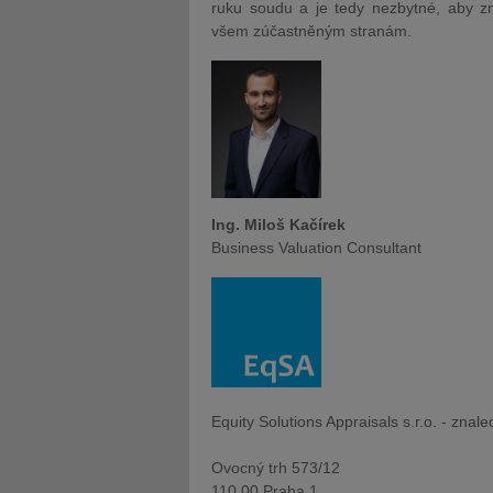
ruku soudu a je tedy nezbytné, aby zn
všem zúčastněným stranám.
Ing. Miloš Kačírek
Business Valuation Consultant
Equity Solutions Appraisals s.r.o. - znal
Ovocný trh 573/12
110 00 Praha 1