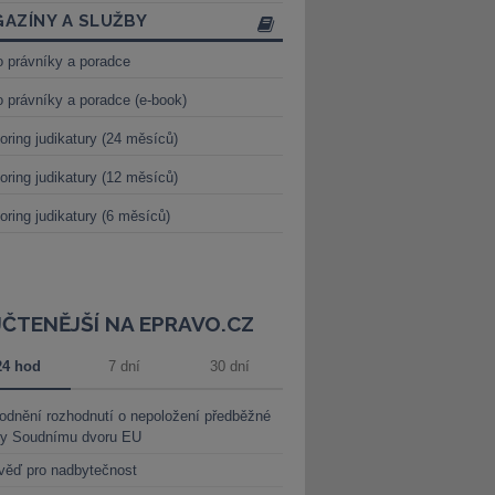
AZÍNY A SLUŽBY
o právníky a poradce
o právníky a poradce (e-book)
oring judikatury (24 měsíců)
oring judikatury (12 měsíců)
oring judikatury (6 měsíců)
JČTENĚJŠÍ NA EPRAVO.CZ
24 hod
7 dní
30 dní
dnění rozhodnutí o nepoložení předběžné
ky Soudnímu dvoru EU
věď pro nadbytečnost