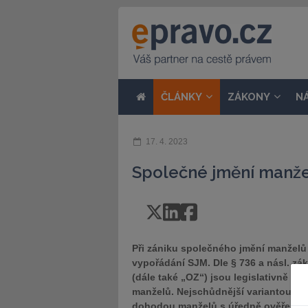
ČLÁNKY
ZÁKONY
N
17. 4. 2023
Společné jmění manže
Při zániku společného jmění manželů
vypořádání SJM. Dle § 736 a násl. zá
(dále také „OZ“) jsou legislativně u
manželů. Nejschůdnější variantou pr
dohodou manželů s úředně ověřeným