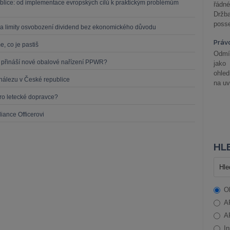
blice: od implementace evropských cílů k praktickým problémům
řádné
Držba
posse
a limity osvobození dividend bez ekonomického důvodu
Práv
, co je pastiš
Odmít
o přináší nové obalové nařízení PPWR?
jako
ohle
nálezu v České republice
na uv
o letecké dopravce?
iance Officerovi
HLE
O
A
A
In