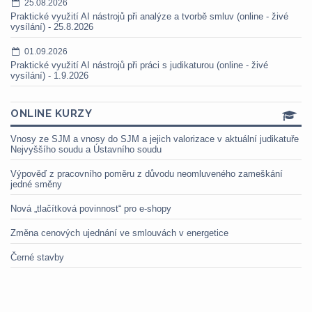
25.08.2026
Praktické využití AI nástrojů při analýze a tvorbě smluv (online - živé
vysílání) - 25.8.2026
01.09.2026
Praktické využití AI nástrojů při práci s judikaturou (online - živé
vysílání) - 1.9.2026
ONLINE KURZY
Vnosy ze SJM a vnosy do SJM a jejich valorizace v aktuální judikatuře
Nejvyššího soudu a Ústavního soudu
Výpověď z pracovního poměru z důvodu neomluveného zameškání
jedné směny
Nová „tlačítková povinnost“ pro e-shopy
Změna cenových ujednání ve smlouvách v energetice
Černé stavby