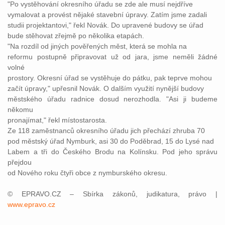
"Po vystěhování okresního úřadu se zde ale musí nejdříve
vymalovat a provést nějaké stavební úpravy. Zatím jsme zadali
studii projektantovi," řekl Novák. Do upravené budovy se úřad
bude stěhovat zřejmě po několika etapách.
"Na rozdíl od jiných pověřených měst, která se mohla na
reformu postupně připravovat už od jara, jsme neměli žádné
volné
prostory. Okresní úřad se vystěhuje do pátku, pak teprve mohou
začít úpravy," upřesnil Novák. O dalším využití nynější budovy
městského úřadu radnice dosud nerozhodla. "Asi ji budeme
někomu
pronajímat," řekl místostarosta.
Ze 118 zaměstnanců okresního úřadu jich přechází zhruba 70
pod městský úřad Nymburk, asi 30 do Poděbrad, 15 do Lysé nad
Labem a tři do Českého Brodu na Kolínsku. Pod jeho správu
přejdou
od Nového roku čtyři obce z nymburského okresu.
© EPRAVO.CZ – Sbírka zákonů, judikatura, právo |
www.epravo.cz