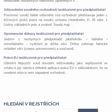
nedostatek obsahových náležitostí upravených v...
Odůvodnění soudního rozhodnutí (exkluzivně pro předplatitele)
Povinnost soudů řádně odůvodnit svá rozhodnutí představuje jeden z
klíčových prvků práva na soudní ochranu chráněného čl. 36 odst. 1
Listiny základních práv a svobod. Soudy mají...
Opomenuté důkazy (exkluzivně pro předplatitele)
Jedním z nezbytných předpokladů jakéhokoliv – řádného i
mimořádného – vydržení je držba věci. Držba zahrnuje faktické
ovládání věci (corpus possessionis) a současně...
Právo EU (exkluzivně pro předplatitele)
Odmítl-li Nejvyšší soud dovolání stěžovatelky jako nepřípustné ve
vztahu k její námitce ohledně aplikace práva EU s odůvodněním, že na
uvedené otázce není napadené rozhodnutí...
HLEDÁNÍ V REJSTŘÍCÍCH