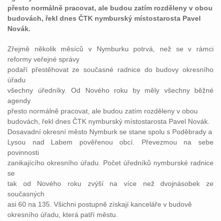
přesto normálně pracovat, ale budou zatím rozděleny v obou
budovách, řekl dnes ČTK nymburský místostarosta Pavel
Novák.
Zřejmě několik měsíců v Nymburku potrvá, než se v rámci
reformy veřejné správy
podaří přestěhovat ze současné radnice do budovy okresního
úřadu
všechny úředníky. Od Nového roku by měly všechny běžné
agendy
přesto normálně pracovat, ale budou zatím rozděleny v obou
budovách, řekl dnes ČTK nymburský místostarosta Pavel Novák.
Dosavadní okresní město Nymburk se stane spolu s Poděbrady a
Lysou nad Labem pověřenou obcí. Převezmou na sebe
povinnosti
zanikajícího okresního úřadu. Počet úředníků nymburské radnice
se
tak od Nového roku zvýší na více než dvojnásobek ze
současných
asi 60 na 135. Všichni postupně získají kanceláře v budově
okresního úřadu, která patří městu.