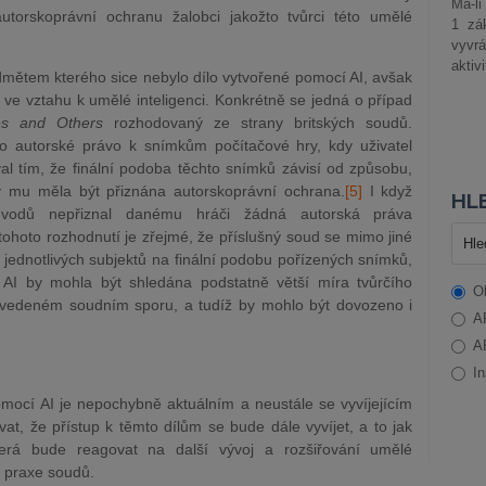
Má-li
l autorskoprávní ochranu žalobci jakožto tvůrci této umělé
1 zá
vyvrá
aktiv
ředmětem kterého sice nebylo dílo vytvořené pomocí AI, avšak
i ve vztahu k umělé inteligenci. Konkrétně se jedná o případ
s and Others
rozhodovaný ze strany britských soudů.
 autorské právo k snímkům počítačové hry, kdy uživatel
l tím, že finální podoba těchto snímků závisí od způsobu,
y mu měla být přiznána autorskoprávní ochr
ana.
[5]
I k
dyž
HLE
důvodů nepřiznal danému hráči žádná autorská práva
hoto rozhodnutí je zřejmé, že příslušný soud se mimo jiné
jednotlivých subjektů na finální podobu pořízených snímků,
 AI by mohla být shledána podstatně větší míra tvůrčího
O
 uvedeném soudním sporu, a tudíž by mohlo být dovozeno i
A
A
In
mocí AI je nepochybně aktuálním a neustále se vyvíjejícím
t, že přístup k těmto dílům se bude dále vyvíjet, a to jak
terá bude reagovat na další vývoj a rozšiřování umělé
í praxe soudů.