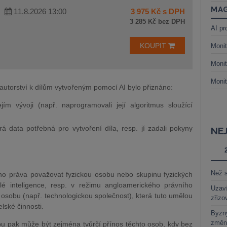
MAG
11.8.2026 13:00
3 975 Kč s DPH
3 285 Kč bez DPH
AI pr
KOUPIT
Monit
Monit
Monit
autorství k dílům vytvořeným pomocí AI bylo přiznáno:
jím vývoji (např. naprogramovali její algoritmus sloužící
erá data potřebná pro vytvoření díla, resp. jí zadali pokyny
NE
Než s
ího práva považovat fyzickou osobu nebo skupinu fyzických
lé inteligence, resp. v režimu angloamerického právního
Uzaví
osobu (např. technologickou společnost), která tuto umělou
zřizo
elské činnosti.
Byzny
změn
u pak může být zejména tvůrčí přínos těchto osob, kdy bez