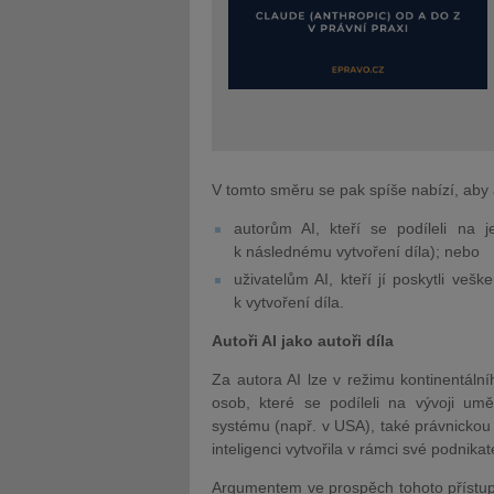
V tomto směru se pak spíše nabízí, aby 
autorům AI, kteří se podíleli na je
k následnému vytvoření díla); nebo
uživatelům AI, kteří jí poskytli vešk
k vytvoření díla.
Autoři AI jako autoři díla
Za autora AI lze v režimu kontinentáln
osob, které se podíleli na vývoji umě
systému (např. v USA), také právnickou 
inteligenci vytvořila v rámci své podnikat
Argumentem ve prospěch tohoto přístup