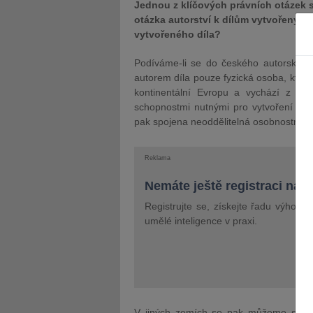
Jednou z klíčových právních otázek 
otázka autorství k dílům vytvořených
vytvořeného díla?
Podíváme-li se do českého autorského 
autorem díla pouze fyzická osoba, která
kontinentální Evropu a vychází z kon
schopnostmi nutnými pro vytvoření aut
pak spojena neoddělitelná osobnostní sl
Reklama
Nemáte ještě registraci na 
Registrujte se, získejte řadu výhod 
umělé inteligence v praxi.
V jiných zemích se pak můžeme setkat