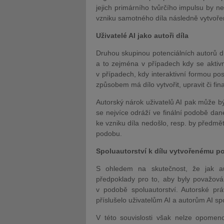
jejich primárního tvůrčího impulsu by n
vzniku samotného díla následně vytvořen
Uživatelé AI jako autoři díla
Druhou skupinou potenciálních autorů dí
a to zejména v případech kdy se aktivně
v případech, kdy interaktivní formou pos
způsobem má dílo vytvořit, upravit či fina
Autorský nárok uživatelů AI pak může být 
se nejvíce odráží ve finální podobě dané
ke vzniku díla nedošlo, resp. by předmět
podobu.
Spoluautorství k dílu vytvořenému p
S ohledem na skutečnost, že jak auto
předpoklady pro to, aby byly považová
v podobě spoluautorství. Autorské p
příslušelo uživatelům AI a autorům AI sp
V této souvislosti však nelze opomen