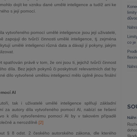
emohlo dojít ke vzniku dané umělé inteligence a tudíž ani ke
Kone
ého s její pomocí.
limit
důvo
Náhr
la vytvořeného pomocí umělé inteligence jsou její uživatelé,
Limit
 zapojují do tvůrčí činnosti umělé inteligence, tj. zejména
co je
kytují umělé inteligenci různá data a dávají jí pokyny, jakým
lizovat.
Prodl
flexi
spatřován právě v tom, že oni jsou ti, jejichž tvůrčí činnost
Náhr
ho díla. Bez jejich pokynů či poskytnutí relevantních dat by
né dílo vytvořené umělou inteligencí mělo úplně jinou finální
omocí AI
ři, tak i uživatelé umělé inteligence splňují základní
SO
ní za autory díla vytvořeného pomocí AI, nabízí se řešení
rávo k dílu vytvořenému pomocí AI by v takovém případě
Náhr
olečně a nerozdílně.
[2]
Rozho
doho
out § 8 odst. 2 českého autorského zákona, dle kterého
škod