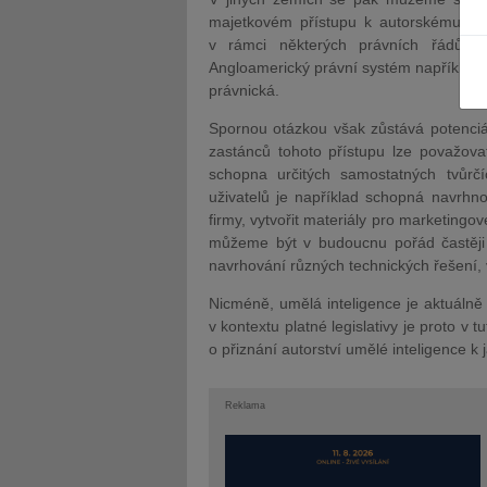
majetkovém přístupu k autorskému prá
v rámci některých právních řádů r
Angloamerický právní systém například p
právnická.
Spornou otázkou však zůstává potenciá
JUDr. Tomáš Nielsen
JUDr. Tom
zastánců tohoto přístupu lze považovat
schopna určitých samostatných tvůrč
Kurzy lektora
Kurzy le
uživatelů je například schopná navrhn
firmy, vytvořit materiály pro marketing
můžeme být v budoucnu pořád častěji sv
navrhování různých technických řešení, 
Nicméně, umělá inteligence je aktuálně
v kontextu platné legislativy je proto v 
o přiznání autorství umělé inteligence k
Reklama