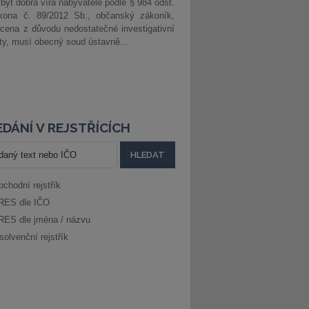
 být dobrá víra nabyvatele podle § 984 odst.
kona č. 89/2012 Sb., občanský zákoník,
cena z důvodu nedostatečné investigativní
ity, musí obecný soud ústavně...
DÁNÍ V REJSTŘÍCÍCH
bchodní rejstřík
RES dle IČO
RES dle jména / názvu
solvenční rejstřík