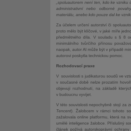
„spoluautorem není ten, kdo ke vzniku 
administrativní nebo odborné pova
materiálu, anebo kdo pouze dal ke vznik
Za účelem určení autorství či spoluauto
proto mělo být klíčové, v jaké míře jednot
předmětného díla. V souladu s § 8 od
minimálního tvůrčího přínosu považov
naopak, autor AI může být v případě mi
autorovi poskytla technickou pomoc.
Rozhodovací praxe
V souvislosti s judikaturou soudů ve vz
v současné době nelze prozatím hovoři
objevují rozhodnutí, na základě kter
v budoucnu vyvíjet.
V této souvislosti nepochybně stojí z
Tencent
). Žalobcem v rámci tohoto so
zažalovala online platformu, která na 
umělé inteligence žalobce. Příslušný 
článek požívá autorskoprávní ochran