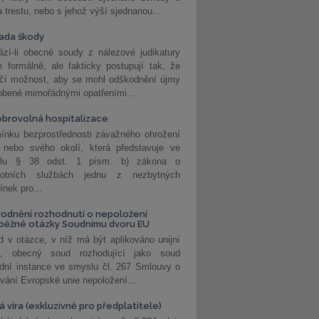
a trestu, nebo s jehož výší sjednanou...
ada škody
zí-li obecné soudy z nálezové judikatury
 formálně, ale fakticky postupují tak, že
učí možnost, aby se mohl odškodnění újmy
obené mimořádnými opatřeními...
brovolná hospitalizace
ínku bezprostřednosti závažného ohrožení
 nebo svého okolí, která představuje ve
lu § 38 odst. 1 písm. b) zákona o
votních službách jednu z nezbytných
nek pro...
odnění rozhodnutí o nepoložení
běžné otázky Soudnímu dvoru EU
 v otázce, v níž má být aplikováno unijní
o, obecný soud rozhodující jako soud
dní instance ve smyslu čl. 267 Smlouvy o
vání Evropské unie nepoložení...
 víra (exkluzivně pro předplatitele)