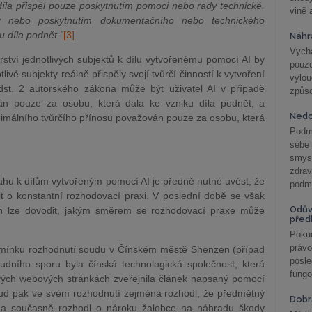
díla přispěl pouze poskytnutím pomoci nebo rady technické,
vině 
hy nebo poskytnutím dokumentačního nebo technického
u díla podnět.“
[3]
Náhr
Vychá
rství jednotlivých subjektů k dílu vytvořenému pomocí AI by
pouze
livé subjekty reálně přispěly svojí tvůrčí činností k vytvoření
vylo
st. 2 autorského zákona může být uživatel AI v případě
způs
án pouze za osobu, která dala ke vzniku díla podnět, a
Nedo
nimálního tvůrčího přínosu považován pouze za osobu, která
Podm
sebe
smys
zdra
tahu k dílům vytvořeným pomocí AI je předně nutné uvést, že
podmí
t o konstantní rozhodovací praxi. V poslední době se však
Odův
ých lze dovodit, jakým směrem se rozhodovací praxe může
před
Pokud
práv
a zmínku rozhodnutí soudu v Čínském městě Shenzen (případ
posle
udního sporu byla čínská technologická společnost, která
fungo
svých webových stránkách zveřejnila článek napsaný pomocí
soud pak ve svém rozhodnutí zejména rozhodl, že předmětný
Dobrá
y a současně rozhodl o nároku žalobce na náhradu škody