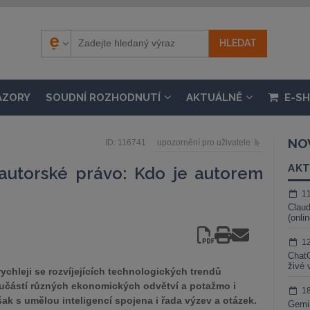
ÁZORY
SOUDNÍ ROZHODNUTÍ
AKTUÁLNĚ
E-S
NO
ID: 116741
upozornění pro uživatele
AKT
autorské právo: Kdo je autorem
1
Claud
(onli
1
ChatG
živé 
rychleji se rozvíjejících technologických trendů
oučástí různých ekonomických odvětví a potažmo i
1
ak s umělou inteligencí spojena i řada výzev a otázek.
Gemin