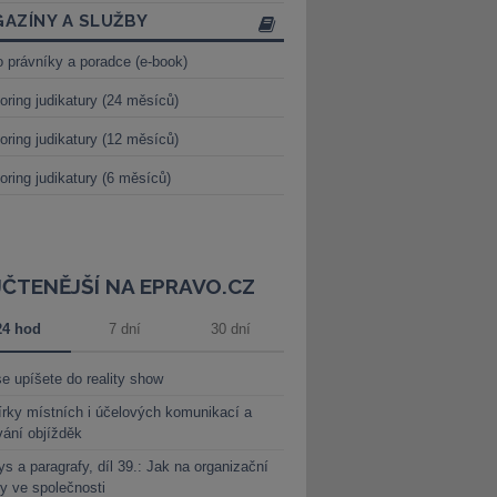
AZÍNY A SLUŽBY
o právníky a poradce (e-book)
oring judikatury (24 měsíců)
oring judikatury (12 měsíců)
oring judikatury (6 měsíců)
JČTENĚJŠÍ NA EPRAVO.CZ
24 hod
7 dní
30 dní
e upíšete do reality show
rky místních i účelových komunikací a
vání objížděk
s a paragrafy, díl 39.: Jak na organizační
y ve společnosti