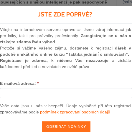
souvisejících s umělou inteligencí je pak nepochybně
(onli
 pomocí umělé inteligence. Kdo je tedy autorem takto
2
JSTE ZDE POPRVÉ?
Prakt
smluv
zákona, zjistíme, že dle aktuální právní úpravy může být
Vítejte na internetovém serveru epravo.cz. Jsme zdroj informací jak
 dí
lo vytvořila.
[1]
Ten
to přístup je přitom typický zejména pro
0
pro laiky, tak i pro právníky profesionály.
Zaregistrujte se u nás a
cepce, dle které pouze fyzické osoby disponují tvůrčími
Prakt
získejte zdarma řadu výhod.
judik
orského díla. S každou touto fyzickou osobou (autorem) je
Protože si vážíme Vašeho zájmu, dostanete k registraci
dárek v
ožka autorských práv.
podobě unikátního online kurzu "Taktika jednání o smlouvách".
ONL
Registrace je zdarma, k ničemu Vás nezavazuje
a získáte
každodenní přehled o novinkách ve světě práva.
Vnos
valor
epravo.cz?
soud
E-mailová adresa:
*
a jako dárek Vám zašleme aktuální online kurz na využití
Výpo
neom
Nová 
Vaše data jsou u nás v bezpečí. Údaje vyplněné při této registraci
REGISTROVAT ZDE
zpracováváme podle
podmínek zpracování osobních údajů
Změn
energ
Čern
 i s odlišnými koncepcemi, které jsou založeny spíše na