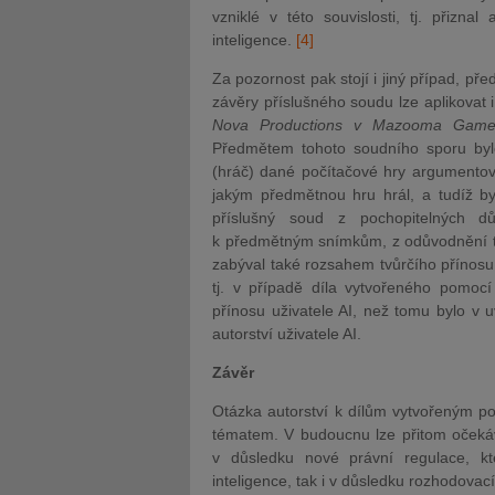
vzniklé v této souvislosti, tj. přizna
int
eligence.
[4]
Za pozornost pak stojí i jiný případ, p
závěry příslušného soudu lze aplikovat 
Nova Productions v Mazooma Game
Předmětem tohoto soudního sporu bylo
(hráč) dané počítačové hry argumentova
jakým předmětnou hru hrál, a tudíž b
příslušný soud z pochopitelných 
k předmětným snímkům, z odůvodnění to
zabýval také rozsahem tvůrčího přínosu 
tj. v případě díla vytvořeného pomocí
přínosu uživatele AI, než tomu bylo v
autorství uživatele AI.
Závěr
Otázka autorství k dílům vytvořeným po
tématem. V budoucnu lze přitom očekáva
v důsledku nové právní regulace, k
inteligence, tak i v důsledku rozhodovac