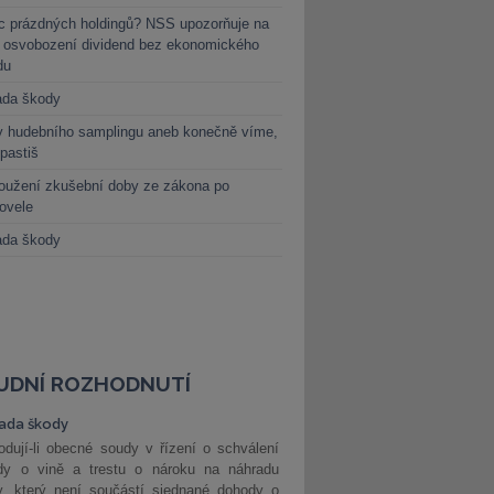
c prázdných holdingů? NSS upozorňuje na
y osvobození dividend bez ekonomického
du
ada škody
y hudebního samplingu aneb konečně víme,
 pastiš
oužení zkušební doby ze zákona po
novele
ada škody
UDNÍ ROZHODNUTÍ
ada škody
dují-li obecné soudy v řízení o schválení
dy o vině a trestu o nároku na náhradu
y, který není součástí sjednané dohody o