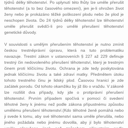
týdnů délky těhotenství. Po uplynutí této lhůty lze uměle přerušit
těhotenství (a to bez časového omezení), jen je-li ohrožen život
ženy nebo je prokázáno těžké poškození plodu nebo že plod je
neschopen života. Do 24 týdnů délky těhotenství lze těhotenství
uměle přerušit svědčí-li pro umělé přerušení těhotenství
genetické důvody.
V souvislosti s umělým přerušením těhotenství je nutno zmínit
českou trestněprávní úpravu, která na tuto problematiku
navazuje. Trestní zákon v ustanoveních § 227 až 229 definuje
trestný čin nedovoleného přerušení těhotenství, který je trestným
činem proti klíčícímu životu. Ochrana je zde tedy poskytována
jednak klíčícímu životu a také zdraví matky. Předmětem útoku
tohoto trestného činu je lidský plod. Časovou hranicí je zde
začátek porodu. Od tohoto okamžiku by již šlo o vraždu. V zákoně
lze rozlišit dva případy, kdy jde o protiprávní přerušení
těhotenství. Prvním případem spočívá v pomoci či svedení
těhotné ženy k jinému než podle zákona přípustnému způsobu
umělému přerušení těhotenství.(Kdo těhotné ženě pomáhá nebo
ji svede k tomu, aby své těhotenství sama uměle přerušila, nebo
jiného požádala nebo jinému dovolila, aby jí bylo těhotenství