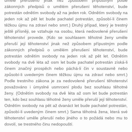
uměle přerušeno jinak než způsobem přípustným podle
zákonných předpisů o umělém přerušení těhotenství, bude
potrestán odnětím svobody až na jeden rok. Odnětím svobody na
jeden rok až pět let bude pachatel potrestán, způsobí-li činem
těžkou újmu na zdraví nebo smrt.) Druhý případ, který je trestný
ještě přísněji, se vztahuje na osobu, která nedovolené přerušení
těhotenství provede. (Kdo se souhlasem těhotné ženy uměle
přeruší její těhotenství jinak než způsobem přípustným podle
zákonných předpisů o umělém přerušení těhotenství, bude
potrestán odnětím svobody na jeden rok až pět let. Odnětím
svobody na dvě léta až osm let bude pachatel potrestán získá-li
činem značný prospěch nebo páchá-li čin v soustavně nebo
způsobí-li uvedeným činem těžkou újmu na zdraví nebo smrt.)
Podle trestního zákona je za nedovolené přerušení těhotenství
považováno i úmyslné usmrcení plodu bez souhlasu těhotné
ženy. (Odnětím svobody na dvě léta až osm let bude potrestán
ten, kdo bez souhlasu těhotné ženy uměle přeruší její těhotenství.
Odnětím svobody na pět až dvanáct let bude pachatel potrestán,
způsobí-li uvedeným činem smrt.) Sama těhotná žena, která své
těhotenství uměle přeruší nebo jiného o to požádá nebo mu to
dovolí, se trestného činu nedopouští.