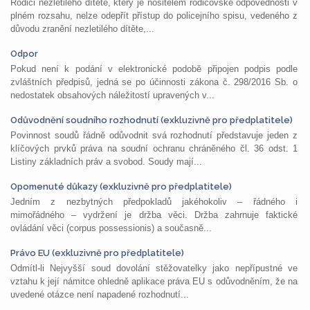
Rodiči nezletilého dítěte, který je nositelem rodičovské odpovědnosti v
plném rozsahu, nelze odepřít přístup do policejního spisu, vedeného z
důvodu zranění nezletilého dítěte,...
Odpor
Pokud není k podání v elektronické podobě připojen podpis podle
zvláštních předpisů, jedná se po účinnosti zákona č. 298/2016 Sb. o
nedostatek obsahových náležitostí upravených v...
Odůvodnění soudního rozhodnutí (exkluzivně pro předplatitele)
Povinnost soudů řádně odůvodnit svá rozhodnutí představuje jeden z
klíčových prvků práva na soudní ochranu chráněného čl. 36 odst. 1
Listiny základních práv a svobod. Soudy mají...
Opomenuté důkazy (exkluzivně pro předplatitele)
Jedním z nezbytných předpokladů jakéhokoliv – řádného i
mimořádného – vydržení je držba věci. Držba zahrnuje faktické
ovládání věci (corpus possessionis) a současně...
Právo EU (exkluzivně pro předplatitele)
Odmítl-li Nejvyšší soud dovolání stěžovatelky jako nepřípustné ve
vztahu k její námitce ohledně aplikace práva EU s odůvodněním, že na
uvedené otázce není napadené rozhodnutí...