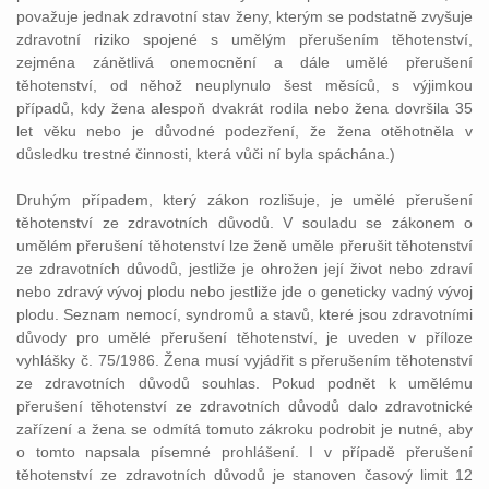
považuje jednak zdravotní stav ženy, kterým se podstatně zvyšuje
zdravotní riziko spojené s umělým přerušením těhotenství,
zejména zánětlivá onemocnění a dále umělé přerušení
těhotenství, od něhož neuplynulo šest měsíců, s výjimkou
případů, kdy žena alespoň dvakrát rodila nebo žena dovršila 35
let věku nebo je důvodné podezření, že žena otěhotněla v
důsledku trestné činnosti, která vůči ní byla spáchána.)
Druhým případem, který zákon rozlišuje, je umělé přerušení
těhotenství ze zdravotních důvodů. V souladu se zákonem o
umělém přerušení těhotenství lze ženě uměle přerušit těhotenství
ze zdravotních důvodů, jestliže je ohrožen její život nebo zdraví
nebo zdravý vývoj plodu nebo jestliže jde o geneticky vadný vývoj
plodu. Seznam nemocí, syndromů a stavů, které jsou zdravotními
důvody pro umělé přerušení těhotenství, je uveden v příloze
vyhlášky č. 75/1986. Žena musí vyjádřit s přerušením těhotenství
ze zdravotních důvodů souhlas. Pokud podnět k umělému
přerušení těhotenství ze zdravotních důvodů dalo zdravotnické
zařízení a žena se odmítá tomuto zákroku podrobit je nutné, aby
o tomto napsala písemné prohlášení. I v případě přerušení
těhotenství ze zdravotních důvodů je stanoven časový limit 12