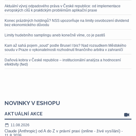
Aktuální vývoj odpadového práva v České republice: od implementace
evropských cílů k praktickým problémům aplikační praxe
Konec prázdných holdingů? NSS upozorňuje na limity osvobození dividend
bez ekonomického důvodu
Limity hudebního samplingu aneb konečně víme, co je pastiš
Kam až sahá pojem „soud“ podle Brusel I bis? Nad rozsudkem Městského
soudu v Praze o vykonatelnosti rozhodnutí finančního arbitra v zahraničí
Daňová kobra v České republice – institucionální analýza a hodnocení
efektivity (fwd)
NOVINKY V ESHOPU
AKTUÁLNÍ AKCE
11.08.2026
Claude (Anthropic) od A do Z v právní praxi (online - živé vysílání) -
11.8.2026