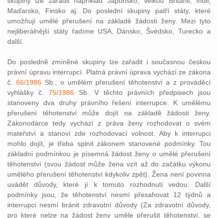
skupiny lze zařadit například Japonsko, Velkou Británii, Indii,
Maďarsko, Finsko aj. Do poslední skupiny patří státy, které
umožňují umělé přerušení na základě žádosti ženy. Mezi tyto
nejliberálnější státy řadíme USA, Dánsko, Švédsko, Turecko a
další.
Do posledně zmíněné skupiny lze zařadit i současnou českou
právní úpravu interrupcí. Platná právní úprava vychází ze zákona
č.
66/1986
Sb., o umělém přerušení těhotenství a z prováděcí
vyhlášky č.
75/1986
Sb. V těchto právních předpisech jsou
stanoveny dva druhy právního řešení interrupce. K umělému
přerušení těhotenství může dojít na základě žádosti ženy.
Zákonodárce tedy vychází z práva ženy rozhodovat o svém
mateřství a stanoví zde rozhodovací volnost. Aby k interrupci
mohlo dojít, je třeba splnit zákonem stanovené podmínky. Tou
základní podmínkou je písemná žádost ženy o umělé přerušení
těhotenství (svou žádost může žena vzít až do začátku výkonu
umělého přerušení těhotenství kdykoliv zpět). Žena není povinna
uvádět důvody, které jí k tomuto rozhodnutí vedou. Další
podmínky jsou, že těhotenství nesmí přesahovat 12 týdnů a
interrupci nesmí bránit zdravotní důvody (Za zdravotní důvody,
pro které nelze na žádost ženy uměle přerušit těhotenství, se