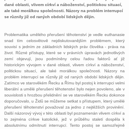
dané oblasti, vlivem církví a náboženství, politickou situací,
ale také morálkou společnosti. Názory na problém interrupcí
se různily již od raných období lidských dějin.
Problematika umělého přerušení těhotenství je vedle euthanasie
snad tím celosvětově nejdiskutovanějším problémem, který
souvisí s jedním ze základních lidských práv člověka - práva na
život. Různé přístupy, které se v právních úpravách jednotlivých
zemí objevují, jsou podmíněny celou řadou faktorů ať již
historickým vývojem v dané oblasti, vlivem církví a náboženství,
politickou situací, ale také morálkou společnosti. Názory na
problém interrupcí se různily již od raných období lidských dějin.
Zatímco ve starověkém Řecku a Římu byl postoj k interrupci velmi
liberální a umělé přerušení těhotenství bylo nejen povoleno, ale v
souvislosti s hrozbou přelidnění se ve starověkém Řecku dokonce
doporučovalo, u Židů se můžeme setkat s přístupem, který umělé
přerušení těhotenství považoval za jedno z nejtěžších provinění.
Další názorový vývoj v této oblasti byl poznamenán vlivem církví a
to zejména církve katolické, jež v průběhu staletí dospěla k
absolutnímu odmítnutí interrupcí. Tento postoj se samozřejmě