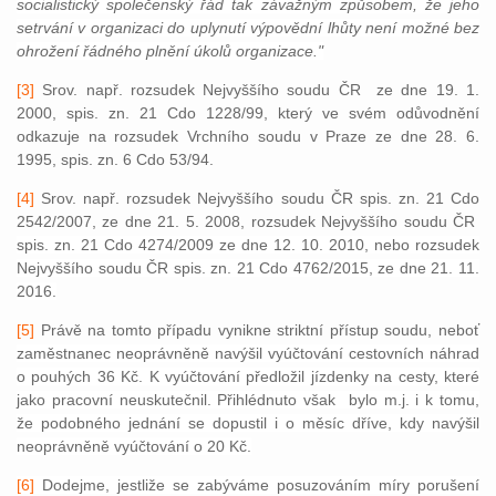
socialistický společenský řád tak závažným způsobem, že jeho
setrvání v organizaci do uplynutí výpovědní lhůty není možné bez
ohrožení řádného plnění úkolů organizace."
[3]
Srov. např. rozsudek Nejvyššího soudu ČR ze dne 19. 1.
2000, spis. zn. 21 Cdo 1228/99, který ve svém odůvodnění
odkazuje na rozsudek Vrchního soudu v Praze ze dne 28. 6.
1995, spis. zn. 6 Cdo 53/94.
[4]
Srov. např. rozsudek Nejvyššího soudu ČR spis. zn. 21 Cdo
2542/2007, ze dne 21. 5. 2008, rozsudek Nejvyššího soudu ČR
spis. zn. 21 Cdo 4274/2009 ze dne 12. 10. 2010, nebo rozsudek
Nejvyššího soudu ČR spis. zn. 21 Cdo 4762/2015, ze dne 21. 11.
2016.
[5]
Právě na tomto případu vynikne striktní přístup soudu, neboť
zaměstnanec neoprávněně navýšil vyúčtování cestovních náhrad
o pouhých 36 Kč. K vyúčtování předložil jízdenky na cesty, které
jako pracovní neuskutečnil. Přihlédnuto však bylo m.j. i k tomu,
že podobného jednání se dopustil i o měsíc dříve, kdy navýšil
neoprávněně vyúčtování o 20 Kč.
[6]
Dodejme, jestliže se zabýváme posuzováním míry porušení