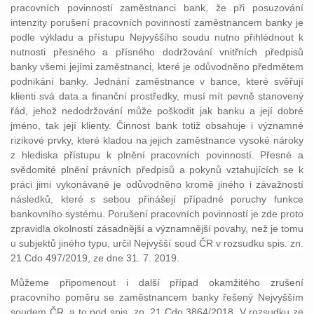
pracovních povinností zaměstnanci bank, že při posuzování
intenzity porušení pracovních povinností zaměstnancem banky je
podle výkladu a přístupu Nejvyššího soudu nutno přihlédnout k
nutnosti přesného a přísného dodržování vnitřních předpisů
banky všemi jejími zaměstnanci, které je odůvodněno předmětem
podnikání banky. Jednání zaměstnance v bance, které svěřují
klienti svá data a finanční prostředky, musí mít pevně stanovený
řád, jehož nedodržování může poškodit jak banku a její dobré
jméno, tak její klienty. Činnost bank totiž obsahuje i významné
rizikové prvky, které kladou na jejich zaměstnance vysoké nároky
z hlediska přístupu k plnění pracovních povinností. Přesné a
svědomité plnění právních předpisů a pokynů vztahujících se k
práci jimi vykonávané je odůvodněno kromě jiného i závažností
následků, které s sebou přinášejí případné poruchy funkce
bankovního systému. Porušení pracovních povinností je zde proto
zpravidla okolností zásadnější a významnější povahy, než je tomu
u subjektů jiného typu, určil Nejvyšší soud ČR v rozsudku spis. zn.
21 Cdo 497/2019, ze dne 31. 7. 2019.
Můžeme připomenout i další případ okamžitého zrušení
pracovního poměru se zaměstnancem banky řešený Nejvyšším
soudem ČR, a to pod spis. zn. 21 Cdo 3864/2018. V rozsudku ze