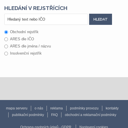
HLEDÁNÍ V REJSTŘÍCÍCH
Obchodní rejstřík
ARES dle IČO
ARES dle jména / názvu
Insolvenční rejstřík
mapa serveru
o nás
reklama
podmínky provozu
kontakty
publikační podmínky
FAQ
obchodní a reklamační podmínky
Ochrana osobních údajů - GDPR
Nastavení cookies