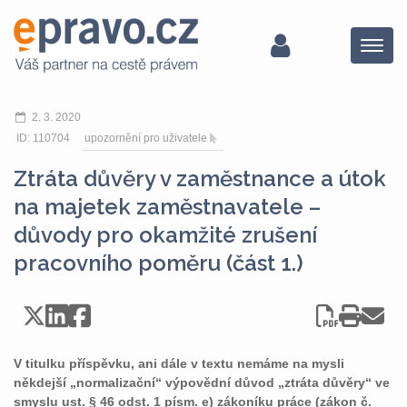
Menu
2. 3. 2020
ID: 110704
upozornění pro uživatele
Ztráta důvěry v zaměstnance a útok
na majetek zaměstnavatele –
důvody pro okamžité zrušení
pracovního poměru (část 1.)
V titulku příspěvku, ani dále v textu nemáme na mysli
někdejší „normalizační“ výpovědní důvod „ztráta důvěry“ ve
smyslu ust. § 46 odst. 1 písm. e) zákoníku práce (zákon č.