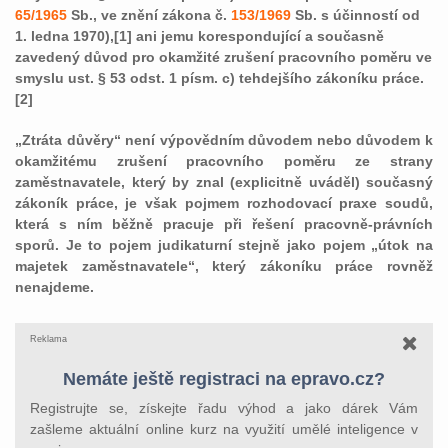
65/1965
Sb., ve znění zákona č.
153/1969
Sb. s účinností od
1. ledna 1970),[1] ani jemu korespondující a současně
zavedený důvod pro okamžité zrušení pracovního poměru ve
smyslu ust. § 53 odst. 1 písm. c) tehdejšího zákoníku práce.
[2]
„Ztráta důvěry“ není výpovědním důvodem nebo důvodem k
okamžitému zrušení pracovního poměru ze strany
zaměstnavatele, který by znal (explicitně uváděl) současný
zákoník práce, je však pojmem rozhodovací praxe soudů,
která s ním běžně pracuje při řešení pracovně-právních
sporů. Je to pojem judikaturní stejně jako pojem „útok na
majetek zaměstnavatele“, který zákoníku práce rovněž
nenajdeme.
Reklama
Nemáte ještě registraci na epravo.cz?
Registrujte se, získejte řadu výhod a jako dárek Vám
zašleme aktuální online kurz na využití umělé inteligence v