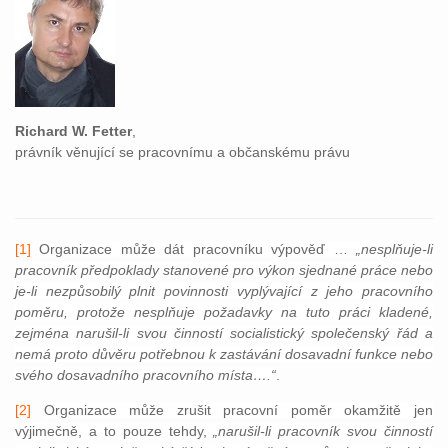
Richard W. Fetter
,
právník věnující se pracovnímu a občanskému právu
[1]
Organizace může dát pracovníku výpověď …
„nesplňuje-li
pracovník předpoklady stanovené pro výkon sjednané práce nebo
je-li nezpůsobilý plnit povinnosti vyplývající z jeho pracovního
poměru, protože nesplňuje požadavky na tuto práci kladené,
zejména narušil-li svou činností socialistický společenský řád a
nemá proto důvěru potřebnou k zastávání dosavadní funkce nebo
svého dosavadního pracovního místa….“
.
[2]
Organizace může zrušit pracovní poměr okamžitě jen
výjimečně, a to pouze tehdy,
„narušil-li pracovník svou činností