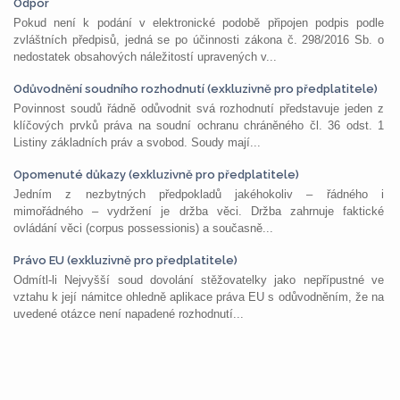
Odpor
Pokud není k podání v elektronické podobě připojen podpis podle
zvláštních předpisů, jedná se po účinnosti zákona č. 298/2016 Sb. o
nedostatek obsahových náležitostí upravených v...
Odůvodnění soudního rozhodnutí (exkluzivně pro předplatitele)
Povinnost soudů řádně odůvodnit svá rozhodnutí představuje jeden z
klíčových prvků práva na soudní ochranu chráněného čl. 36 odst. 1
Listiny základních práv a svobod. Soudy mají...
Opomenuté důkazy (exkluzivně pro předplatitele)
Jedním z nezbytných předpokladů jakéhokoliv – řádného i
mimořádného – vydržení je držba věci. Držba zahrnuje faktické
ovládání věci (corpus possessionis) a současně...
Právo EU (exkluzivně pro předplatitele)
Odmítl-li Nejvyšší soud dovolání stěžovatelky jako nepřípustné ve
vztahu k její námitce ohledně aplikace práva EU s odůvodněním, že na
uvedené otázce není napadené rozhodnutí...