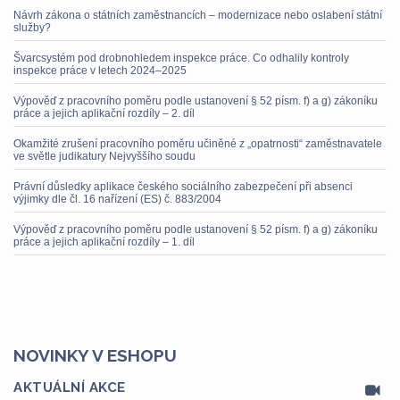
Návrh zákona o státních zaměstnancích – modernizace nebo oslabení státní
služby?
Švarcsystém pod drobnohledem inspekce práce. Co odhalily kontroly
inspekce práce v letech 2024–2025
Výpověď z pracovního poměru podle ustanovení § 52 písm. f) a g) zákoníku
práce a jejich aplikační rozdíly – 2. díl
Okamžité zrušení pracovního poměru učiněné z „opatrnosti“ zaměstnavatele
ve světle judikatury Nejvyššího soudu
Právní důsledky aplikace českého sociálního zabezpečení při absenci
výjimky dle čl. 16 nařízení (ES) č. 883/2004
Výpověď z pracovního poměru podle ustanovení § 52 písm. f) a g) zákoníku
práce a jejich aplikační rozdíly – 1. díl
NOVINKY V ESHOPU
AKTUÁLNÍ AKCE