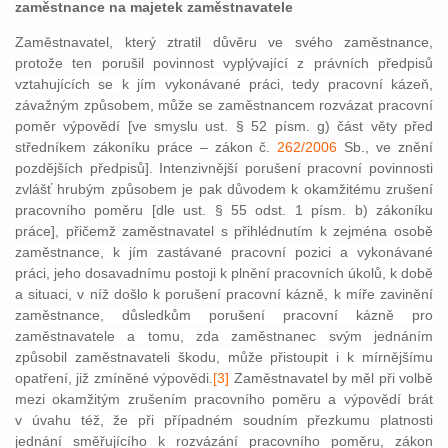
zaměstnance na majetek zaměstnavatele
Zaměstnavatel, který ztratil důvěru ve svého zaměstnance,
protože ten porušil
povinnost vyplývající z právních předpisů
vztahujících se k jím vykonávané práci, tedy pracovní kázeň,
závažným způsobem, může se zaměstnancem rozvázat pracovní
poměr
výpovědí [ve smyslu ust. § 52 písm. g) část věty před
středníkem zákoníku práce – zákon č.
262/2006
Sb., ve znění
pozdějších předpisů]. Intenzivnější porušení pracovní povinnosti
zvlášť hrubým způsobem je pak důvodem k okamžitému zrušení
pracovního poměru [dle ust. § 55 odst. 1 písm. b) zákoníku
práce], přičemž zaměstnavatel s přihlédnutím k zejména
osobě
zaměstnance, k jím zastávané pracovní pozici a vykonávané
práci, jeho dosavadnímu postoji k plnění pracovních úkolů, k době
a situaci, v níž došlo k porušení pracovní kázně, k míře zavinění
zaměstnance, důsledkům porušení pracovní kázně pro
zaměstnavatele a tomu, zda zaměstnanec svým jednáním
způsobil zaměstnavateli škodu, může přistoupit i k mírnějšímu
opatření, již zmíněné výpovědi.
[3]
Zaměstnavatel by měl při volbě
mezi okamžitým zrušením pracovního poměru a výpovědí brát
v úvahu též, že při případném soudním přezkumu platnosti
jednání směřujícího k rozvázání pracovního poměru, zákon