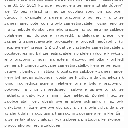
dne 30. 10. 2019 NS sice neoperuje s termínem „ztráta důvěry“,
ale NS bez výhrad přijímá, že odvolací soud při hodnocení
důvodu k okamžitého zrušení pracovního poměru - a to že
zaměstnanec poté, co mu bylo zaměstnavatelem oznámeno, že
mu již nebude do skončení jeho pracovního poměru (na základě
uplatněné, již doručené výpovědi), přidělována práce, dle
záznamů zaměstnavatele prokazatelně provedl nedůvodný (tj.
neoprávněný) přesun 2,2 GB dat ve vlastnictví zaměstnavatele z
počítače, jež mu byl zaměstnavatelem přidělen výlučně k výkonu
jeho pracovní činnosti, na externí datovou jednotku - přihlédl
zejména k činnosti žalované zaměstnavatelky, která je peněžním
ústavem, bankovní institucí, k postavení žalobce - zaměstnance,
který byl nadán schopností dostat se k citlivým datům, jakož i k
tomu, jak jednoznačně a relativně přísně bylo v pracovních
pokynech a vnitřních předpisech žalované upraveno, jak lze
nakládat s daty, kdo s nimi může nakládat. Zohlednil též, že
žalobce stáhl celý obsah své emailové schránky, v níž byly
diskutovány různé úvěrové obchody a v níž byla citlivá data ve
vztahu k dalším aktivitám a transakcím žalované a jejím klientům,
a že se tak stalo v situaci, kdy žalovaná přistoupila ke skončení
pracovního poměru s žalobcem.