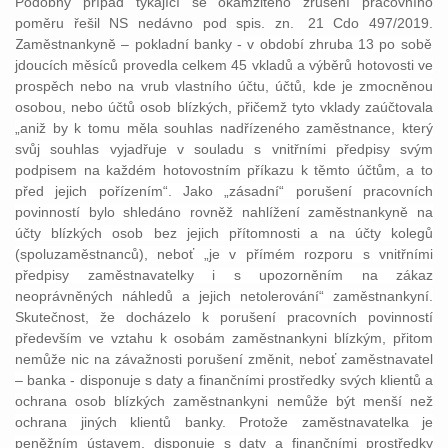
Podobný případ týkající se okamžitého zrušení pracovního
poměru řešil NS nedávno pod spis. zn.
21 Cdo 497/2019.
Z
aměstnankyně – pokladní banky -
v období zhruba 13 po sobě
jdoucích měsíců provedla celkem 45 vkladů a výběrů hotovosti ve
prospěch nebo na vrub vlastního účtu, účtů, kde je zmocněnou
osobou, nebo účtů osob blízkých, přičemž tyto vklady zaúčtovala
„aniž by k tomu měla souhlas nadřízeného zaměstnance, který
svůj souhlas vyjadřuje v souladu s vnitřními předpisy svým
podpisem na každém hotovostním příkazu k těmto účtům, a to
před jejich pořízením“. Jako „zásadní“ porušení pracovních
povinností bylo shledáno rovněž nahlížení zaměstnankyně na
účty blízkých osob bez jejich přítomnosti a na účty kolegů
(spoluzaměstnanců), neboť „je v přímém rozporu s vnitřními
předpisy zaměstnavatelky i s upozorněním na zákaz
neoprávněných náhledů a jejich netolerování“ zaměstnankyní.
Skutečnost, že docházelo k porušení pracovních povinností
především ve vztahu k osobám zaměstnankyni blízkým, přitom
nemůže nic na závažnosti porušení změnit, neboť zaměstnavatel
– banka - disponuje s daty a finančními prostředky svých klientů a
ochrana osob blízkých zaměstnankyni nemůže být menší než
ochrana jiných klientů banky. Protože zaměstnavatelka je
peněžním ústavem, disponuje s daty a finančními prostředky