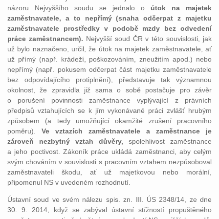
názoru Nejvyššího soudu se jednalo o
útok na majetek
zaměstnavatele, a to nepřímý (snaha odčerpat z majetku
zaměstnavatele prostředky v podobě mzdy bez odvedení
práce zaměstnancem).
Nejvyšší soud ČR v této souvislosti, jak
už bylo naznačeno, určil, že útok na majetek zaměstnavatele, ať
už přímý (např. krádeží, poškozováním, zneužitím apod.) nebo
nepřímý (např. pokusem odčerpat část majetku zaměstnavatele
bez odpovídajícího protiplnění), představuje tak významnou
okolnost, že zpravidla již sama o sobě postačuje pro závěr
o porušení povinnosti zaměstnance vyplývající z právních
předpisů vztahujících se k jím vykonávané práci zvlášť hrubým
způsobem (a tedy umožňující okamžité zrušení pracovního
poměru).
Ve vztazích zaměstnavatele a zaměstnance je
zároveň nezbytný vztah důvěry,
spolehlivost zaměstnance
a jeho poctivost. Zákoník práce ukládá zaměstnanci, aby celým
svým chováním v souvislosti s pracovním vztahem nezpůsoboval
zaměstnavateli škodu, ať už majetkovou nebo morální,
připomenul NS v uvedeném rozhodnutí.
Ústavní soud ve svém nálezu spis. zn. III. ÚS 2348/14, ze dne
30. 9. 2014,
když se zabýval ústavní stížností propuštěného