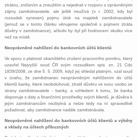
ztrátou, zničením a zneužitím a nejednat v rozporu s oprávněnými
zájmy zaměstnavatele, ale ještě neužívá (v r. 2002, kdy byl
rozsudek vynesen) pojmu útok na majetek zaměstnavatele
(jemuž se v tomto článku věnujeme společně s pojmem ztráta
důvěry v zaměstnance), ačkoliv by byl při hodnocení skutku více
než na místě.
Neoprávněné nahlížení do bankovních účtů klientů
Ve sporu o platnost okamžitého zrušení pracovního poměru, který
uzavřel Nejvyšší soud ČR svým rozsudkem spis. zn. 21 Cdo
1839/2008, ze dne 5. 5. 2009, když jej shledal platným, vzal soud
v úvahu, že zaměstnanec neoprávněným nahlížením do účtů
klientů banky, které neobsluhoval, ztratil důvěru ve svou osobu ze
strany zaměstnavatele - banky, a vzhledem k tomu, že banka
disponuje s daty a finančními prostředky svých klientů, je důvěra k
jejím zaměstnancům nezbytná a nelze tedy na ní spravedlivě
požadovat, aby zaměstnance nadále zaměstnávala.
Neoprávněné nahlížení do bankovních účtů klientů a výběry
a vklady na účtech příbuzných