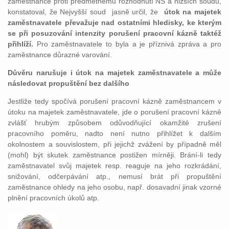
zaměstnance proti předmětnému rozhodnutí NS a nižších soudů,
konstatoval, že Nejvyšší soud jasně určil, že
útok na majetek
zaměstnavatele převažuje nad ostatními hledisky, ke kterým
se při posuzování intenzity porušení pracovní kázně taktéž
přihlíží.
Pro zaměstnavatele to byla a je příznivá zpráva a pro
zaměstnance důrazné varování.
Důvěru narušuje i útok na majetek zaměstnavatele a může
následovat propuštění bez dalšího
Jestliže tedy
spočívá porušení pracovní kázně zaměstnancem v
útoku na majetek zaměstnavatele, jde o porušení pracovní kázně
zvlášť hrubým způsobem odůvodňující okamžité zrušení
pracovního poměru, nadto není nutno přihlížet k dalším
okolnostem a souvislostem, při jejichž zvážení by případně měl
(mohl) být skutek zaměstnance postižen mírněji. Brání-li tedy
zaměstnavatel svůj majetek resp. reaguje na jeho rozkrádání,
snižování, odčerpávání atp., nemusí brát při propuštění
zaměstnance ohledy na jeho osobu, např. dosavadní jinak vzorné
plnění pracovních úkolů atp.