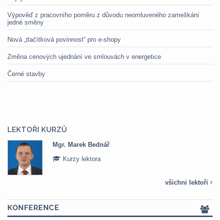
Výpověď z pracovního poměru z důvodu neomluveného zameškání
jedné směny
Nová „tlačítková povinnost“ pro e-shopy
Změna cenových ujednání ve smlouvách v energetice
Černé stavby
LEKTOŘI KURZŮ
rek Bednář
Mgr. Veroni
 lektora
Kurzy lek
všichni lektoři
KONFERENCE