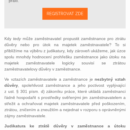
praxi.
REGISTROVAT ZDE
Kdy
tedy
může zaměstnavatel propustit zaměstnance pro ztrátu
důvěry nebo pro útok na majetek zaměstnavatele? To si
přiblížíme na výběru z judikatury, kdy zároveň ukážeme, jak úzce
spolu mnohdy hodnocení prohřešku zaměstnance jako útoku na
majetek zaměstnavatele logicky souvisí se ztrátou
zaměstnavatelovy důvěry v zaměstnance.
Ve vztazích zaměstnavatele a zaměstnance je
nezbytný vztah
důvěry
, spolehlivost zaměstnance a jeho poctivost vyplývající
z ust. § 301 písm. d) zákoníku práce, které ukládá zaměstnanci
řádně hospodařit s prostředky svěřenými jim zaměstnavatelem a
střežit a ochraňovat majetek zaměstnavatele před poškozením,
ztrátou, zničením a zneužitím a nejednat v rozporu s oprávněnými
zájmy zaměstnavatele.
Judikatura ke ztrátě důvěry v zaměstnance a útoku