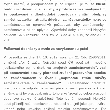
svých klientů, a předpokladem jejího úspěchu je to, že
klienti
budou mít důvěru v její služby, a protože zaměstnankyně tím,
že opakovaně a dlouhodobě porušovala vnitřní předpisy
zaměstnavatelky, „ztratila důvěru“ zaměstnavatelky,
nelze po
zaměstnavatelce spravedlivě požadovat, aby zaměstnankyni
zaměstnávala až do uplynutí výpovědní doby, zhodnotil Nejvyšší
soudem ČR v rozsudku
spis. zn. 21 Cdo 497/2019, ze dne 31. 7.
2019.
[6]
Falšování docházky a mzda za nevykonanou práci
V rozsudku ze dne 17. 10. 2012, spis. zn. 21 Cdo 2596/2011,
v němž zřejmě začal Nejvyšší soud ČR používat i nového
judikaturního pojmu
útok na „majetek zaměstnavatele“, vzal
při posuzování otázky platnosti zrušení pracovního poměru
se zaměstnancem v úvahu „naprostou ztrátu důvěry
zaměstnavatele v zaměstnance“.
Zaměstnanec předstíral
práci, ráno a odpoledne si jen přišel označit počátek a konec
směny, aniž by pracoval, místo toho si vyřizoval po celou pracovní
dobu své soukromé záležitosti. Toto jednání posoudil Nejvyšší
soud přísněji než neomluvenou absenci a stejně jako zpronevěru,
krádež nebo úmyslné zničení majetku zaměstnavatele. Dle