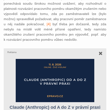
ponechává soudu širokou možnost uvážení, aby rozhodnutí o
platnosti rozvázání pracovního poměru okamžitým zrušením nebo
výpovědí odpovídalo tomu, zda po zaměstnavateli lze (bylo
možno) spravedlivě požadovat, aby pracovní poměr zaměstnance
u něj nadále pokračoval,
[4]
byť třeba jen dočasně, tedy zda
nebylo na místě volit méně přísné opatření, tedy namísto
okamžitého zrušení pracovního poměru jen výpověď, popř. aby
k rozvázání pracovního poměru vůbec nedošlo.
Reklama
Claude (Anthropic) od A do Z v právní praxi