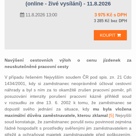
(online - živé vysílání) - 11.8.2026
11.8.2026 13:00
3 975 Kč s DPH
3 285 Kč bez DPH
KOUPIT
Navýšení cestovních výloh o cenu jízdenek za
neuskutečněné pracovní cesty
V případu řešeném Nejvyšším soudem ČR pod spis. zn. 21 Cdo
1434/2001, kdy si zaměstnanec neoprávněně účtoval cestovní
náhrady a byl s ním za to okamžitě zrušen pracovní poměr, při
posuzování intenzity porušení pracovní kázně přihlédl soud
v rozsudku ze dne 13. 6. 2002 k tomu, že zaměstnanec se
dopustil svého jednání za situace, kdy
mu byla vložena
maximální důvěra zaměstnavatele, kterou zklamal
.
[5]
Nejvyšší
soud konstatuje, že zaměstnanec porušil svou povinnost zejména
řádně hospodařit s prostředky svěřenými jim zaměstnavatelem a
střežit a ochraňovat majetek zaměstnavatele před poškozením,