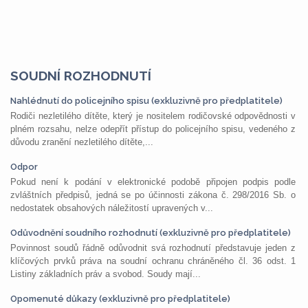
SOUDNÍ ROZHODNUTÍ
Nahlédnutí do policejního spisu (exkluzivně pro předplatitele)
Rodiči nezletilého dítěte, který je nositelem rodičovské odpovědnosti v
plném rozsahu, nelze odepřít přístup do policejního spisu, vedeného z
důvodu zranění nezletilého dítěte,...
Odpor
Pokud není k podání v elektronické podobě připojen podpis podle
zvláštních předpisů, jedná se po účinnosti zákona č. 298/2016 Sb. o
nedostatek obsahových náležitostí upravených v...
Odůvodnění soudního rozhodnutí (exkluzivně pro předplatitele)
Povinnost soudů řádně odůvodnit svá rozhodnutí představuje jeden z
klíčových prvků práva na soudní ochranu chráněného čl. 36 odst. 1
Listiny základních práv a svobod. Soudy mají...
Opomenuté důkazy (exkluzivně pro předplatitele)