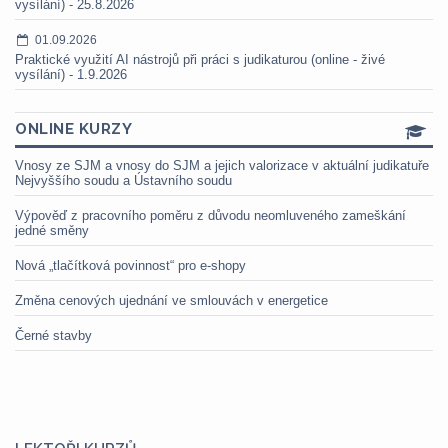
vysílání) - 25.8.2026
01.09.2026
Praktické využití AI nástrojů při práci s judikaturou (online - živé
vysílání) - 1.9.2026
ONLINE KURZY
Vnosy ze SJM a vnosy do SJM a jejich valorizace v aktuální judikatuře
Nejvyššího soudu a Ústavního soudu
Výpověď z pracovního poměru z důvodu neomluveného zameškání
jedné směny
Nová „tlačítková povinnost“ pro e-shopy
Změna cenových ujednání ve smlouvách v energetice
Černé stavby