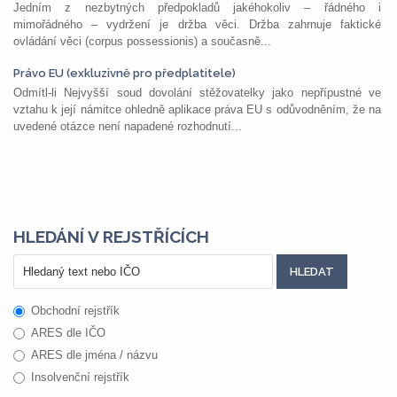
Jedním z nezbytných předpokladů jakéhokoliv – řádného i
mimořádného – vydržení je držba věci. Držba zahrnuje faktické
ovládání věci (corpus possessionis) a současně...
Právo EU (exkluzivně pro předplatitele)
Odmítl-li Nejvyšší soud dovolání stěžovatelky jako nepřípustné ve
vztahu k její námitce ohledně aplikace práva EU s odůvodněním, že na
uvedené otázce není napadené rozhodnutí...
HLEDÁNÍ V REJSTŘÍCÍCH
Obchodní rejstřík
ARES dle IČO
ARES dle jména / názvu
Insolvenční rejstřík