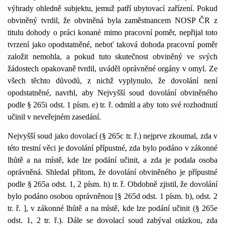
výhrady ohledně subjektu, jemuž patří ubytovací zařízení. Pokud
obviněný tvrdil, že obviněná byla zaměstnancem NOSP ČR z
titulu dohody o práci konané mimo pracovní poměr, nepřijal toto
tvrzení jako opodstatněné, neboť taková dohoda pracovní poměr
založit nemohla, a pokud tuto skutečnost obviněný ve svých
žádostech opakovaně tvrdil, uváděl oprávněné orgány v omyl. Ze
všech těchto důvodů, z nichž vyplynulo, že dovolání není
opodstatněné, navrhl, aby Nejvyšší soud dovolání obviněného
podle § 265i odst. 1 písm. e) tr. ř. odmítl a aby toto své rozhodnutí
učinil v neveřejném zasedání.
Nejvyšší soud jako dovolací (§ 265c tr. ř.) nejprve zkoumal, zda v
této trestní věci je dovolání přípustné, zda bylo podáno v zákonné
lhůtě a na místě, kde lze podání učinit, a zda je podala osoba
oprávněná. Shledal přitom, že dovolání obviněného je přípustné
podle § 265a odst. 1, 2 písm. h) tr. ř. Obdobně zjistil, že dovolání
bylo podáno osobou oprávněnou [§ 265d odst. 1 písm. b), odst. 2
tr. ř. ], v zákonné lhůtě a na místě, kde lze podání učinit (§ 265e
odst. 1, 2 tr. ř.). Dále se dovolací soud zabýval otázkou, zda