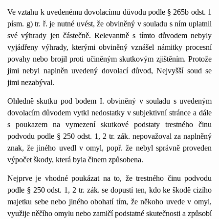
Ve vztahu k uvedenému dovolacímu důvodu podle § 265b odst. 1
písm. g) tr. ř. je nutné uvést, že obviněný v souladu s ním uplatnil
své výhrady jen částečně. Relevantně s tímto důvodem nebyly
vyjádřeny výhrady, kterými obviněný vznášel námitky procesní
povahy nebo brojil proti učiněným skutkovým zjištěním. Protože
jimi nebyl naplněn uvedený dovolací důvod, Nejvyšší soud se
jimi nezabýval.
Ohledně skutku pod bodem I. obviněný v souladu s uvedeným
dovolacím důvodem vytkl nedostatky v subjektivní stránce a dále
s poukazem na vymezení skutkové podstaty trestného činu
podvodu podle § 250 odst. 1, 2 tr. zák. nepovažoval za naplněný
znak, že jiného uvedl v omyl, popř. že nebyl správně proveden
výpočet škody, která byla činem způsobena.
Nejprve je vhodné poukázat na to, že trestného činu podvodu
podle § 250 odst. 1, 2 tr. zák. se dopustí ten, kdo ke škodě cizího
majetku sebe nebo jiného obohatí tím, že někoho uvede v omyl,
využije něčího omylu nebo zamlčí podstatné skutečnosti a způsobí