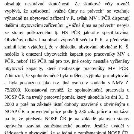
obsahuje nesprávné skutečnosti. Ze skutkové věty rovněž
vyplývá, že způsobení „vážné újmy na právech“ se vztahuje
výhradně na ubytovací zařízení v P., avšak MV i PČR disponují
dalšími ubytovacími zařízeními. „Vážná újma na právech“ nebyla
ze strany poškozeného tj. HS PČR jakkoliv specifikována.
Obviněný odkázal na obsah výpovědi svědka P. K. a především
zmínil jeho vyjádření, že v důsledku ubytování obviněné K. Š.
nedošlo k omezení ubytovacích kapacit pro pracovníky MV a
PČR, neboť HS PČR má pro tzv. jiné osoby neustále vyčleněny
ubytovací kapacity, které neobsazuje pracovníky MV PČR.
Zdůraznil, že spoluobviněné byla udělena výjimka pro ubytování
a byla posouzena jako tzv. jiná osoba v souladu s NMV č.
75/2000. Konstatoval rovněž, že spoluobviněná pracovala u
NOSP ČR na trvalý pracovní poměr, který ukončila ke dni 31. 3.
2000 a poté na základě ústní dohody uzavřené s obviněným u
NOSP ČR o provedení práce podle § 236 zák. práce a poukázal
na to, že předseda NOSP ČR je na základě platných stanov
oprávněn uzavírat zaměstnanecké poměry. Jestliže uváděl v
žádostech o ubytování, že se jedná o zaměstnankyni NOSP ČR,