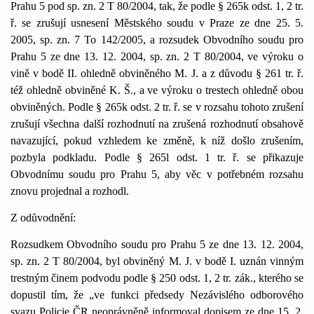
Prahu 5 pod sp. zn. 2 T 80/2004, tak, že podle § 265k odst. 1, 2 tr.
ř. se zrušují usnesení Městského soudu v Praze ze dne 25. 5.
2005, sp. zn. 7 To 142/2005, a rozsudek Obvodního soudu pro
Prahu 5 ze dne 13. 12. 2004, sp. zn. 2 T 80/2004, ve výroku o
vině v bodě II. ohledně obviněného M. J. a z důvodu § 261 tr. ř.
též ohledně obviněné K. Š., a ve výroku o trestech ohledně obou
obviněných. Podle § 265k odst. 2 tr. ř. se v rozsahu tohoto zrušení
zrušují všechna další rozhodnutí na zrušená rozhodnutí obsahově
navazující, pokud vzhledem ke změně, k níž došlo zrušením,
pozbyla podkladu. Podle § 265l odst. 1 tr. ř. se přikazuje
Obvodnímu soudu pro Prahu 5, aby věc v potřebném rozsahu
znovu projednal a rozhodl.
Z odůvodnění:
Rozsudkem Obvodního soudu pro Prahu 5 ze dne 13. 12. 2004,
sp. zn. 2 T 80/2004, byl obviněný M. J. v bodě I. uznán vinným
trestným činem podvodu podle § 250 odst. 1, 2 tr. zák., kterého se
dopustil tím, že „ve funkci předsedy Nezávislého odborového
svazu Policie ČR neoprávněně informoval dopisem ze dne 15. 2.