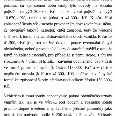
postihu. Za vymezenou dobu činily tyto odvody na sociální
pojištění ve výši 30.680,- Kč a na zdravotní pojištění ve výši
10.620,- Kč, celkem se jedná o 41.300,- Kč. K této části
způsobené škody však nebylo provedeným dokazováním zjištěno,
že obviněný takový následek chtěl způsobit, tedy že vědomě
směřoval k tomu, aby zaměstnavateli tato škoda vznikla. K částce
41.300,- Kč je proto možné dovodit pouze eventuální úmysl
obviněného, neboť provedené důkazy dostatečně svědčí o tom, že
když ho způsobit nechtěl, pro případ že k němu dojde, s tím byl
srozuměn [§ 4 písm. b) tr. zák.]. Zavinění obviněného, byť v části
ve formě přímého úmyslu (k částce 118.000,- Kč) a v části v
nepřímém úmyslu (k částce 41.300,- Kč) směřovalo v úmyslné
formě ke způsobení škody představující celkem částku 159.300,-
Kč.
Vzhledem k tomu soudy nepochybily, pokud obviněného uznaly
vinným tak, jak je ve výroku pod bodem I. rozsudku soudu
prvního stupně uvedeno a správně toto jednání posoudily jako
trestný čin podvodu podle § 250 odst. 1, 2 tr. zák. Výhrady