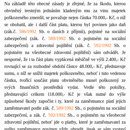
Na základě této obecné zásady je zřejmé, že za škodu, kterou
obviněný trestným jednáním kladeným mu za vinu majetek
poškozeného zmenšil, se považuje nejen částka 70.000,- Kč, o níž
se obohatil, ale i další část platu, kterou byl povinen jako daň
(zák.č.
586/1992
Sb. o daních z příjmů), pojistné na sociální
zabezpečení (zák. č.
589/1992
Sb. o pojistném na sociální
zabezpečení) a zdravotní pojištění (zák. č.
592/1992
Sb. o
pojistném na všeobecné zdravotní pojištění) sám odvádět. Je
nesporné, že i ta část platu vyplácená měsíčně ve výši 2.400,- Kč
rovnající se za rozhodné období částce 48.000,- Kč, představuje
sumu, o níž se snížil majetek poškozeného, neboť i tuto vedenou
částku, tvořící součást platu obviněného musel poškozený ze
svých finančních prostředků vydat. Vedle této položky,
představující celkem 118.000,- Kč je však nutné do výše
způsobené škody započíst i ty, které za zaměstnance platí jejich
zaměstnavatel podle zák. č.
589/1992
Sb., o pojistném na sociální
zabezpečení, a zák. č.
592/1992
Sb., o pojistném na všeobecné
zdravotní pojištění, neboť jde o platby, které je zaměstnavatel za
svého zaměstnance povinen vždy uhradit, jinak se sám vystaví