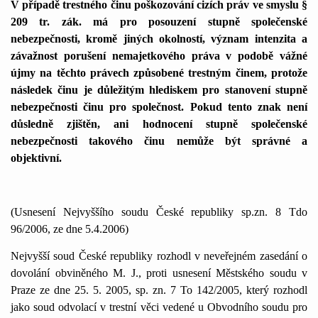
V případě trestného činu poškozování cizích práv ve smyslu §
209 tr. zák. má pro posouzení stupně společenské
nebezpečnosti, kromě jiných okolností, význam intenzita a
závažnost porušení nemajetkového práva v podobě vážné
újmy na těchto právech způsobené trestným činem, protože
následek činu je důležitým hlediskem pro stanovení stupně
nebezpečnosti činu pro společnost. Pokud tento znak není
důsledně zjištěn, ani hodnocení stupně společenské
nebezpečnosti takového činu nemůže být správné a
objektivní.
(Usnesení Nejvyššího soudu České republiky sp.zn. 8 Tdo
96/2006, ze dne 5.4.2006)
Nejvyšší soud České republiky rozhodl v neveřejném zasedání o
dovolání obviněného M. J., proti usnesení Městského soudu v
Praze ze dne 25. 5. 2005, sp. zn. 7 To 142/2005, který rozhodl
jako soud odvolací v trestní věci vedené u Obvodního soudu pro