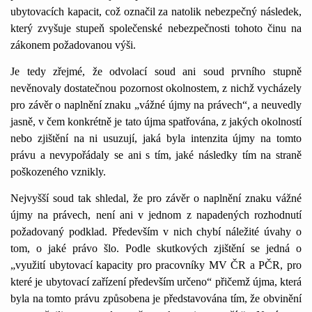
ubytovacích kapacit, což označil za natolik nebezpečný následek,
který zvyšuje stupeň společenské nebezpečnosti tohoto činu na
zákonem požadovanou výši.
Je tedy zřejmé, že odvolací soud ani soud prvního stupně
nevěnovaly dostatečnou pozornost okolnostem, z nichž vycházely
pro závěr o naplnění znaku „vážné újmy na právech“, a neuvedly
jasně, v čem konkrétně je tato újma spatřována, z jakých okolností
nebo zjištění na ni usuzují, jaká byla intenzita újmy na tomto
právu a nevypořádaly se ani s tím, jaké následky tím na straně
poškozeného vznikly.
Nejvyšší soud tak shledal, že pro závěr o naplnění znaku vážné
újmy na právech, není ani v jednom z napadených rozhodnutí
požadovaný podklad. Především v nich chybí náležité úvahy o
tom, o jaké právo šlo. Podle skutkových zjištění se jedná o
„využití ubytovací kapacity pro pracovníky MV ČR a PČR, pro
které je ubytovací zařízení především určeno“ přičemž újma, která
byla na tomto právu způsobena je představována tím, že obvinění