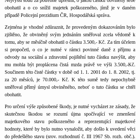
Nejvyšší soud za potřebné upřesnit, o jakou částku obviněný sebe
obohatil a o co snížil majetek poškozeného, jímž je v daném
případě Policejní prezidium ČR, Hospodářská správa.
Zejména je vhodné zdůraznit, že provedeným dokazováním bylo
zjištěno, že obviněný svým jednáním směřoval zcela vědomě k
tomu, aby se měsíčně obohatil o částku 3.500,- Kč. Za tím účelem
si propočetl, o co je nutné v rámci povinné daně z příjmu a
odvody na sociální a zdravotní pojištění tuto částku navýšit, aby
mu mohla být proplácena čistá mzda právě ve výši 3.500,-Kč.
Součinem této čisté částky v době od 1. 1. 2001 do 1. 8. 2002, tj.
za 20 měsíců, je 70.000,- Kč. K této sumě tedy nepochybně
směřoval přímý úmysl obviněného, neboť o tuto částku se chtěl
obohatit.
Pro určení výše způsobené škody, je nutné vycházet ze zásady, že
skutečnou škodou se rozumí újma spočívající ve zmenšení
majetkového stavu poškozeného a reprezentující majetkové
hodnoty, které by bylo nutno vynaložit, aby došlo k uvedení věci
do předešlého stavu (srov. rozhodnutí č. III 1967 Sb. rozh. obč.).