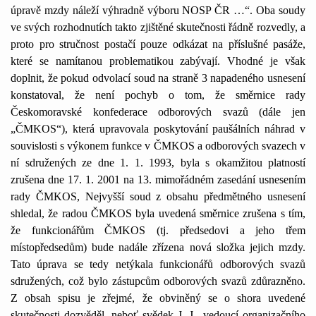
úpravě mzdy náleží výhradně výboru NOSP ČR …“. Oba soudy
ve svých rozhodnutích takto zjištěné skutečnosti řádně rozvedly, a
proto pro stručnost postačí pouze odkázat na příslušné pasáže,
které se namítanou problematikou zabývají. Vhodné je však
doplnit, že pokud odvolací soud na straně 3 napadeného usnesení
konstatoval, že není pochyb o tom, že směrnice rady
Českomoravské konfederace odborových svazů (dále jen
„ČMKOS“), která upravovala poskytování paušálních náhrad v
souvislosti s výkonem funkce v ČMKOS a odborových svazech v
ní sdružených ze dne 1. 1. 1993, byla s okamžitou platností
zrušena dne 17. 1. 2001 na 13. mimořádném zasedání usnesením
rady ČMKOS, Nejvyšší soud z obsahu předmětného usnesení
shledal, že radou ČMKOS byla uvedená směrnice zrušena s tím,
že funkcionářům ČMKOS (tj. předsedovi a jeho třem
místopředsedům) bude nadále zřízena nová složka jejich mzdy.
Tato úprava se tedy netýkala funkcionářů odborových svazů
sdružených, což bylo zástupcům odborových svazů zdůrazněno.
Z obsah spisu je zřejmé, že obviněný se o shora uvedené
skutečnosti dozvěděl, neboť svědek J. J., vedoucí organizačního