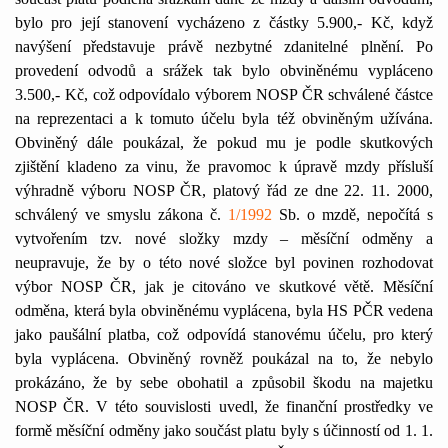
bylo pro její stanovení vycházeno z částky 5.900,- Kč, když
navýšení představuje právě nezbytné zdanitelné plnění. Po
provedení odvodů a srážek tak bylo obviněnému vypláceno
3.500,- Kč, což odpovídalo výborem NOSP ČR schválené částce
na reprezentaci a k tomuto účelu byla též obviněným užívána.
Obviněný dále poukázal, že pokud mu je podle skutkových
zjištění kladeno za vinu, že pravomoc k úpravě mzdy přísluší
výhradně výboru NOSP ČR, platový řád ze dne 22. 11. 2000,
schválený ve smyslu zákona č.
1/1992
Sb. o mzdě, nepočítá s
vytvořením tzv. nové složky mzdy – měsíční odměny a
neupravuje, že by o této nové složce byl povinen rozhodovat
výbor NOSP ČR, jak je citováno ve skutkové větě. Měsíční
odměna, která byla obviněnému vyplácena, byla HS PČR vedena
jako paušální platba, což odpovídá stanovému účelu, pro který
byla vyplácena. Obviněný rovněž poukázal na to, že nebylo
prokázáno, že by sebe obohatil a způsobil škodu na majetku
NOSP ČR. V této souvislosti uvedl, že finanční prostředky ve
formě měsíční odměny jako součást platu byly s účinností od 1. 1.