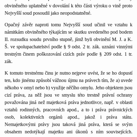
obviněného uplatněné v dovolání k této části výroku o vině proto
Nejvyšší soud posoudil jako neopodstatněné.
Opačný závěr naproti tomu Nejvyšší soud učinil ve vztahu k
námitkám obviněného týkajícím se skutku uvedeného pod bodem
II. rozsudku soudu prvního stupně, jímž byli obvinění M. J. a K.
Š. ve spolupachatelství podle § 9 odst. 2 tr. zák. uznáni vinnými
trestným činem poškozování cizích práv podle § 209 odst. 1 tr.
zák.
K tomuto trestnému činu je nutno nejprve uvést, že se ho dopustí
ten, kdo jinému způsobí vážnou újmu na právech tím, že a) uvede
někoho v omyl nebo b) využije něčího omylu. Jeho objektem jsou
cizí práva, za něž jsou ve smyslu této trestně právní ochrany
považována jiná než majetková práva jednotlivce, např. v oblasti
vztahů rodinných, pracovních apod., a to i práva právnických
osob, kolektivních orgánů apod., jakož i práva státu.
Nemajetkovými právy jsou taková jiná práva, která se svým
obsahem nedotýkají majetku ani úkonů s ním souvisejících.