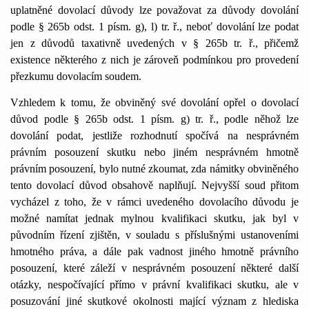
uplatněné dovolací důvody lze považovat za důvody dovolání
podle § 265b odst. 1 písm. g), l) tr. ř., neboť dovolání lze podat
jen z důvodů taxativně uvedených v § 265b tr. ř., přičemž
existence některého z nich je zároveň podmínkou pro provedení
přezkumu dovolacím soudem.
Vzhledem k tomu, že obviněný své dovolání opřel o dovolací
důvod podle § 265b odst. 1 písm. g) tr. ř., podle něhož lze
dovolání podat, jestliže rozhodnutí spočívá na nesprávném
právním posouzení skutku nebo jiném nesprávném hmotně
právním posouzení, bylo nutné zkoumat, zda námitky obviněného
tento dovolací důvod obsahově naplňují. Nejvyšší soud přitom
vycházel z toho, že v rámci uvedeného dovolacího důvodu je
možné namítat jednak mylnou kvalifikaci skutku, jak byl v
původním řízení zjištěn, v souladu s příslušnými ustanoveními
hmotného práva, a dále pak vadnost jiného hmotně právního
posouzení, které záleží v nesprávném posouzení některé další
otázky, nespočívající přímo v právní kvalifikaci skutku, ale v
posuzování jiné skutkové okolnosti mající význam z hlediska