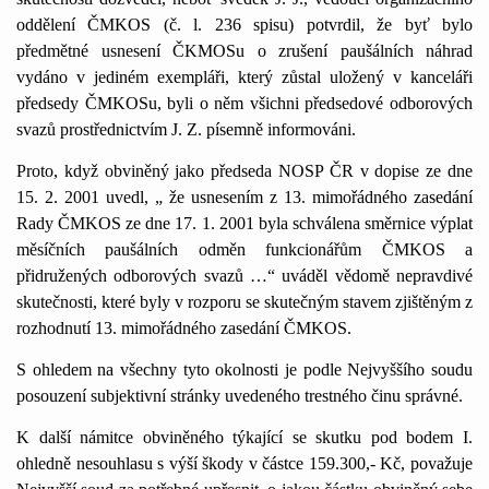
oddělení ČMKOS (č. l. 236 spisu) potvrdil, že byť bylo
předmětné usnesení ČKMOSu o zrušení paušálních náhrad
vydáno v jediném exempláři, který zůstal uložený v kanceláři
předsedy ČMKOSu, byli o něm všichni předsedové odborových
svazů prostřednictvím J. Z. písemně informováni.
Proto, když obviněný jako předseda NOSP ČR v dopise ze dne
15. 2. 2001 uvedl, „ že usnesením z 13. mimořádného zasedání
Rady ČMKOS ze dne 17. 1. 2001 byla schválena směrnice výplat
měsíčních paušálních odměn funkcionářům ČMKOS a
přidružených odborových svazů …“ uváděl vědomě nepravdivé
skutečnosti, které byly v rozporu se skutečným stavem zjištěným z
rozhodnutí 13. mimořádného zasedání ČMKOS.
S ohledem na všechny tyto okolnosti je podle Nejvyššího soudu
posouzení subjektivní stránky uvedeného trestného činu správné.
K další námitce obviněného týkající se skutku pod bodem I.
ohledně nesouhlasu s výší škody v částce 159.300,- Kč, považuje