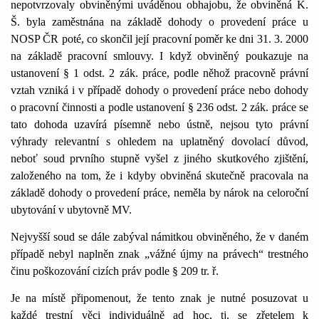
nepotvrzovaly obviněnými uváděnou obhajobu, že obviněná K.
Š. byla zaměstnána na základě dohody o provedení práce u
NOSP ČR poté, co skončil její pracovní poměr ke dni 31. 3. 2000
na základě pracovní smlouvy. I když obviněný poukazuje na
ustanovení § 1 odst. 2 zák. práce, podle něhož pracovně právní
vztah vzniká i v případě dohody o provedení práce nebo dohody
o pracovní činnosti a podle ustanovení § 236 odst. 2 zák. práce se
tato dohoda uzavírá písemně nebo ústně, nejsou tyto právní
výhrady relevantní s ohledem na uplatněný dovolací důvod,
neboť soud prvního stupně vyšel z jiného skutkového zjištění,
založeného na tom, že i kdyby obviněná skutečně pracovala na
základě dohody o provedení práce, neměla by nárok na celoroční
ubytování v ubytovně MV.
Nejvyšší soud se dále zabýval námitkou obviněného, že v daném
případě nebyl naplněn znak „vážné újmy na právech“ trestného
činu poškozování cizích práv podle § 209 tr. ř.
Je na místě připomenout, že tento znak je nutné posuzovat u
každé trestní věci individuálně ad hoc, tj. se zřetelem k