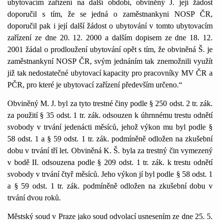
ubytovacím zařízení na další období, obviněný J. její žádost
doporučil s tím, že se jedná o zaměstnankyni NOSP ČR,
doporučil pak i její další žádost o ubytování v tomto ubytovacím
zařízení ze dne 20. 12. 2000 a dalším dopisem ze dne 18. 12.
2001 žádal o prodloužení ubytování opět s tím, že obviněná Š. je
zaměstnankyní NOSP ČR, svým jednáním tak znemožnili využít
již tak nedostatečné ubytovací kapacity pro pracovníky MV ČR a
PČR, pro které je ubytovací zařízení především určeno.“
Obviněný M. J. byl za tyto trestné činy podle § 250 odst. 2 tr. zák.
za použití § 35 odst. 1 tr. zák. odsouzen k úhrnnému trestu odnětí
svobody v trvání jedenácti měsíců, jehož výkon mu byl podle §
58 odst. 1 a § 59 odst. 1 tr. zák. podmíněně odložen na zkušební
dobu v trvání tří let. Obviněná K. Š. byla za trestný čin vymezený
v bodě II. odsouzena podle § 209 odst. 1 tr. zák. k trestu odnětí
svobody v trvání čtyř měsíců. Jeho výkon jí byl podle § 58 odst. 1
a § 59 odst. 1 tr. zák. podmíněně odložen na zkušební dobu v
trvání dvou roků.
Městský soud v Praze jako soud odvolací usnesením ze dne 25. 5.