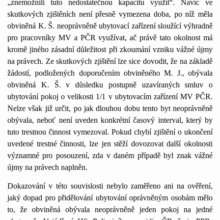
„znemožnili tuto nedostatečnou kapacitu využít“. Navíc ve
skutkových zjištěních není přesně vymezena doba, po níž měla
obviněná K. Š. neoprávněně ubytovací zařízení sloužící výhradně
pro pracovníky MV a PČR využívat, ač právě tato okolnost má
kromě jiného zásadní důležitost při zkoumání vzniku vážné újmy
na právech. Ze skutkových zjištění lze sice dovodit, že na základě
žádostí, podložených doporučením obviněného M. J., obývala
obviněná K. Š. v důsledku postupně uzavíraných smluv o
ubytování pokoj o velikosti 1/1 v ubytovacím zařízení MV PČR.
Nelze však již určit, po jak dlouhou dobu tento byt neoprávněně
obývala, neboť není uveden konkrétní časový interval, který by
tuto trestnou činnost vymezoval. Pokud chybí zjištění o ukončení
uvedené trestné činnosti, lze jen stěží dovozovat další okolnosti
významné pro posouzení, zda v daném případě byl znak vážné
újmy na právech naplněn.
Dokazování v této souvislosti nebylo zaměřeno ani na ověření,
jaký dopad pro přidělování ubytování oprávněným osobám mělo
to, že obviněná obývala neoprávněně jeden pokoj na jedné