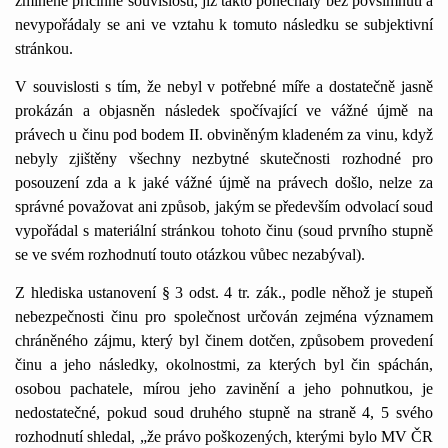
zmíněné příčinné souvislosti, jíž takto ponechaly bez povšimnutí a
nevypořádaly se ani ve vztahu k tomuto následku se subjektivní
stránkou.
V souvislosti s tím, že nebyl v potřebné míře a dostatečně jasně
prokázán a objasněn následek spočívající ve vážné újmě na
právech u činu pod bodem II. obviněným kladeném za vinu, když
nebyly zjištěny všechny nezbytné skutečnosti rozhodné pro
posouzení zda a k jaké vážné újmě na právech došlo, nelze za
správné považovat ani způsob, jakým se především odvolací soud
vypořádal s materiální stránkou tohoto činu (soud prvního stupně
se ve svém rozhodnutí touto otázkou vůbec nezabýval).
Z hlediska ustanovení § 3 odst. 4 tr. zák., podle něhož je stupeň
nebezpečnosti činu pro společnost určován zejména významem
chráněného zájmu, který byl činem dotčen, způsobem provedení
činu a jeho následky, okolnostmi, za kterých byl čin spáchán,
osobou pachatele, mírou jeho zavinění a jeho pohnutkou, je
nedostatečné, pokud soud druhého stupně na straně 4, 5 svého
rozhodnutí shledal, „že právo poškozených, kterými bylo MV ČR