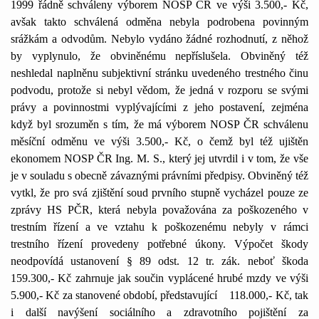
1999 řádně schváleny výborem NOSP ČR ve výši 3.500,- Kč,
avšak takto schválená odměna nebyla podrobena povinným
srážkám a odvodům. Nebylo vydáno žádné rozhodnutí, z něhož
by vyplynulo, že obviněnému nepříslušela. Obviněný též
neshledal naplněnu subjektivní stránku uvedeného trestného činu
podvodu, protože si nebyl vědom, že jedná v rozporu se svými
právy a povinnostmi vyplývajícími z jeho postavení, zejména
když byl srozuměn s tím, že má výborem NOSP ČR schválenu
měsíční odměnu ve výši 3.500,- Kč, o čemž byl též ujištěn
ekonomem NOSP ČR Ing. M. S., který jej utvrdil i v tom, že vše
je v souladu s obecně závaznými právními předpisy. Obviněný též
vytkl, že pro svá zjištění soud prvního stupně vycházel pouze ze
zprávy HS PČR, která nebyla považována za poškozeného v
trestním řízení a ve vztahu k poškozenému nebyly v rámci
trestního řízení provedeny potřebné úkony. Výpočet škody
neodpovídá ustanovení § 89 odst. 12 tr. zák. neboť škoda
159.300,- Kč zahrnuje jak součin vyplácené hrubé mzdy ve výši
5.900,- Kč za stanovené období, představující
118.000,- Kč, tak
i další navýšení sociálního a zdravotního pojištění za