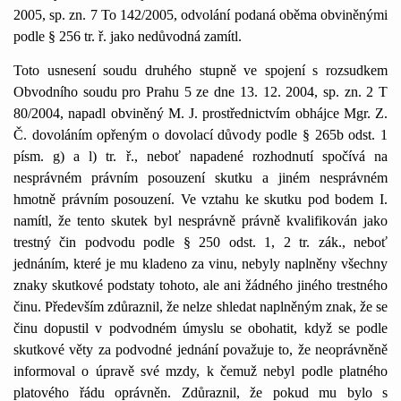
2005, sp. zn. 7 To 142/2005, odvolání podaná oběma obviněnými
podle § 256 tr. ř. jako nedůvodná zamítl.
Toto usnesení soudu druhého stupně ve spojení s rozsudkem
Obvodního soudu pro Prahu 5 ze dne 13. 12. 2004, sp. zn. 2 T
80/2004, napadl obviněný M. J. prostřednictvím obhájce Mgr. Z.
Č. dovoláním opřeným o dovolací důvody podle § 265b odst. 1
písm. g) a l) tr. ř., neboť napadené rozhodnutí spočívá na
nesprávném právním posouzení skutku a jiném nesprávném
hmotně právním posouzení. Ve vztahu ke skutku pod bodem I.
namítl, že tento skutek byl nesprávně právně kvalifikován jako
trestný čin podvodu podle § 250 odst. 1, 2 tr. zák., neboť
jednáním, které je mu kladeno za vinu, nebyly naplněny všechny
znaky skutkové podstaty tohoto, ale ani žádného jiného trestného
činu. Především zdůraznil, že nelze shledat naplněným znak, že se
činu dopustil v podvodném úmyslu se obohatit, když se podle
skutkové věty za podvodné jednání považuje to, že neoprávněně
informoval o úpravě své mzdy, k čemuž nebyl podle platného
platového řádu oprávněn. Zdůraznil, že pokud mu bylo s