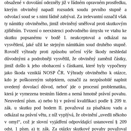
obsažené v dovolání odezněly již v řádném opravném prostředku,
kterým obviněný napadl rozsudek soudu prvního stupně a
odvolací soud se s nimi řádně zabýval. Za irelevantní označil však
ty námitky obviněného, jimiž obviněný směřoval proti skutkovým
zjištěním. Tvrzení o neexistenci podvodného úmyslu ve vtahu ke
skutku popsanému v bodě I. neakceptoval a odkázal na
vysvětlení, jaké užil ke stejným námitkám soud druhého stupně.
Rovněž výhrady proti způsobu určení výše škody neshledal
důvodnými a podrobněji vysvětlil, že obviněný zaměnil částky,
jimiž došlo k jeho obohacení s částkami, které byly vypočteny
jako škoda vzniklá NOSP ČR. Výhrady obviněného k otázce,
kdo je poškozeným subjektem, označil za nezpůsobilé naplnit
uvedený dovolací důvod, neboť jde o procesní problematiku,
která je vymezena trestním řádem a nemá hmotně právní povahu.
Neuvedení písm. a) nebo b) v právní kvalifikaci podle § 209 tr.
zák. u skutku pod bodem II. považoval za písařskou vadu a
odkázal na právní větu, z níž vyplývá, že obvinění „uvedli někoho
v omyl“, což je slovní vyjádření odpovídající ustanovení § 209
odst. 1 písm. a) tr. zák. Za otázky skutkové povahy považoval