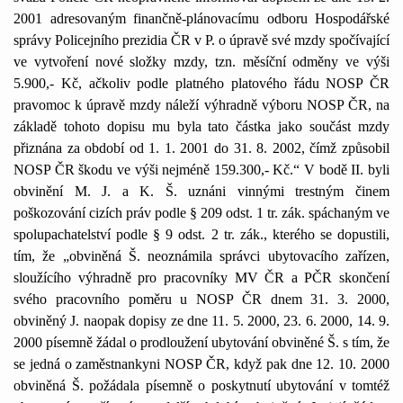
2001 adresovaným finančně-plánovacímu odboru Hospodářské
správy Policejního prezidia ČR v P. o úpravě své mzdy spočívající
ve vytvoření nové složky mzdy, tzn. měsíční odměny ve výši
5.900,- Kč, ačkoliv podle platného platového řádu NOSP ČR
pravomoc k úpravě mzdy náleží výhradně výboru NOSP ČR, na
základě tohoto dopisu mu byla tato částka jako součást mzdy
přiznána za období od 1. 1. 2001 do 31. 8. 2002, čímž způsobil
NOSP ČR škodu ve výši nejméně 159.300,- Kč.“ V bodě II. byli
obvinění M. J. a K. Š. uznáni vinnými trestným činem
poškozování cizích práv podle § 209 odst. 1 tr. zák. spáchaným ve
spolupachatelství podle § 9 odst. 2 tr. zák., kterého se dopustili,
tím, že „obviněná Š. neoznámila správci ubytovacího zařízen,
sloužícího výhradně pro pracovníky MV ČR a PČR skončení
svého pracovního poměru u NOSP ČR dnem 31. 3. 2000,
obviněný J. naopak dopisy ze dne 11. 5. 2000, 23. 6. 2000, 14. 9.
2000 písemně žádal o prodloužení ubytování obviněné Š. s tím, že
se jedná o zaměstnankyni NOSP ČR, když pak dne 12. 10. 2000
obviněná Š. požádala písemně o poskytnutí ubytování v tomtéž