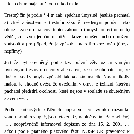
tak na cizím majetku škodu nikoli malou.
Trestný čin je podle § 4 tr. zák. spáchán úmyslně, jestliže pachatel
a) chtěl způsobem v trestním zákoně uvedeným porušit nebo
ohrozit zájem chráněný tímto zákonem (úmysl přímý) nebo b)
věděl, že svým jednáním může takové porušení nebo ohrožení
způsobit a pro případ, že je způsobí, byl s tím srozuměn (úmysl
nepřímý).
Jestliže byl obviněný podle tzv. právní věty uznán vinným
uvedeným trestným činem v alternativě, že sebe obohatil tím, že
jiného uvedl v omyl a způsobil tak na cizím majetku škodu nikoliv
malou, je vhodné uvést, že uvedením v omyl je jednání, kterým
pachatel předstírá okolnosti, které nejsou v souladu se skutečným
stavem věci.
Podle skutkových zjištěních popsaných ve výroku rozsudku
soudu prvního stupně, jsou tyto znaky naplněny tím, že obviněný
„… neoprávněně informoval dopisem ze dne 15. 2. 2001 …
ačkoli podle platného platového řádu NOSP ČR pravomoc k