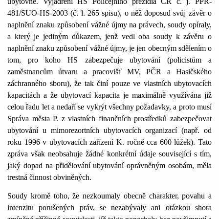
ubytovně. Vyjádření HS Policejního prezidia ČR č. j. PPR-
481/SUO-HS-2003 (č. l. 265 spisu), o něž doposud svůj závěr o
naplnění znaku způsobení vážné újmy na právech, soudy opíraly,
a který je jediným důkazem, jenž vedl oba soudy k závěru o
naplnění znaku způsobení vážné újmy, je jen obecným sdělením o
tom, pro koho HS zabezpečuje ubytování (policistům a
zaměstnancům útvaru a pracovišť MV, PČR a Hasičského
záchranného sboru), že tak činí pouze ve vlastních ubytovacích
kapacitách a že ubytovací kapacita je maximálně využívána již
celou řadu let a nedaří se vykrýt všechny požadavky, a proto musí
Správa města P. z vlastních finančních prostředků zabezpečovat
ubytování u mimorezortních ubytovacích organizací (např. od
roku 1996 v ubytovacích zařízení K. ročně cca 600 lůžek). Tato
zpráva však neobsahuje žádné konkrétní údaje související s tím,
jaký dopad na přidělování ubytování oprávněným osobám, měla
trestná činnost obviněných.
Soudy kromě toho, že nezkoumaly obecně charakter, povahu a
intenzitu porušených práv, se nezabývaly ani otázkou shora