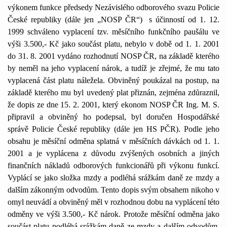
výkonem funkce předsedy Nezávislého odborového svazu Policie
České republiky (dále jen „NOSP ČR“)
s účinností od 1. 12.
1999 schváleno vyplacení tzv. měsíčního funkčního paušálu ve
výši 3.500,- Kč jako součást platu, nebylo v době od 1. 1. 2001
do 31. 8. 2001 vydáno rozhodnutí NOSP ČR, na základě kterého
by neměl na jeho vyplacení nárok, a tudíž je zřejmé, že mu tato
vyplacená část platu náležela. Obviněný poukázal na postup, na
základě kterého mu byl uvedený plat přiznán, zejména zdůraznil,
že dopis ze dne 15. 2. 2001, který ekonom NOSP ČR Ing. M. S.
připravil a obviněný ho podepsal, byl doručen Hospodářské
správě Policie České republiky (dále jen HS PČR). Podle jeho
obsahu je měsíční odměna splatná v měsíčních dávkách od 1. 1.
2001 a je vyplácena z důvodu zvýšených osobních a jiných
finančních nákladů odborových funkcionářů při výkonu funkcí.
Vyplácí se jako složka mzdy a podléhá srážkám daně ze mzdy a
dalším zákonným odvodům. Tento dopis svým obsahem nikoho v
omyl neuvádí a obviněný měl v rozhodnou dobu na vyplácení této
odměny ve výši 3.500,- Kč nárok. Protože měsíční odměna jako
součást platu podléhá srážkám daně ze mzdy a dalším odvodům,