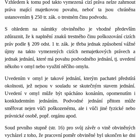
Vzhledem k tomu pod takto vymezená cizí práva nelze zahrnout
práva mající majetkovou povahu, neboť ta jsou chráněna
ustanovením § 250 tr. zák. o trestném činu podvodu.
S ohledem na námitky obviněného je vhodné především
zdůraznit, že k naplnění znaků trestného činu poškozování cizích
práv podle § 209 odst. 1 tr. zák. je třeba jednak způsobení vážné
újmy na takto vymezených cizích nemajetkových právech a
jednak jednání, které má povahu podvodného jednání, tj. uvedení
někoho v omyl nebo využití něčího omylu.
Uvedením v omyl je takové jednání, kterým pachatel předstírá
okolnosti, jež nejsou v souladu se skutečným stavem jednání.
Uvedení v omyl může být spácháno konáním, opomenutím i
konkludentním jednáním. Podvodné jednání přitom může
směřovat nejen vůči poškozenému, ale i vůči jiné fyzické nebo
právnické osobě, popř. orgánu apod.
Soud prvního stupně (str. 16) pro svůj závěr o vině obviněných
vycházel z toho, že pracovní poměr obviněné byl ukončen ke dni