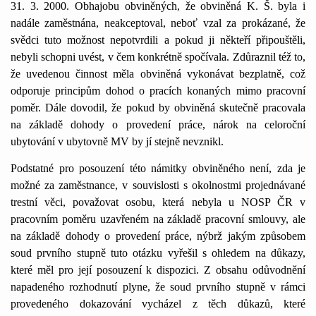
31. 3. 2000. Obhajobu obviněných, že obviněná K. Š. byla i
nadále zaměstnána, neakceptoval, neboť vzal za prokázané, že
svědci tuto možnost nepotvrdili a pokud ji někteří připouštěli,
nebyli schopni uvést, v čem konkrétně spočívala. Zdůraznil též to,
že uvedenou činnost měla obviněná vykonávat bezplatně, což
odporuje principům dohod o pracích konaných mimo pracovní
poměr. Dále dovodil, že pokud by obviněná skutečně pracovala
na základě dohody o provedení práce, nárok na celoroční
ubytování v ubytovně MV by jí stejně nevznikl.
Podstatné pro posouzení této námitky obviněného není, zda je
možné za zaměstnance, v souvislosti s okolnostmi projednávané
trestní věci, považovat osobu, která nebyla u NOSP ČR v
pracovním poměru uzavřeném na základě pracovní smlouvy, ale
na základě dohody o provedení práce, nýbrž jakým způsobem
soud prvního stupně tuto otázku vyřešil s ohledem na důkazy,
které měl pro její posouzení k dispozici. Z obsahu odůvodnění
napadeného rozhodnutí plyne, že soud prvního stupně v rámci
provedeného dokazování vycházel z těch důkazů, které