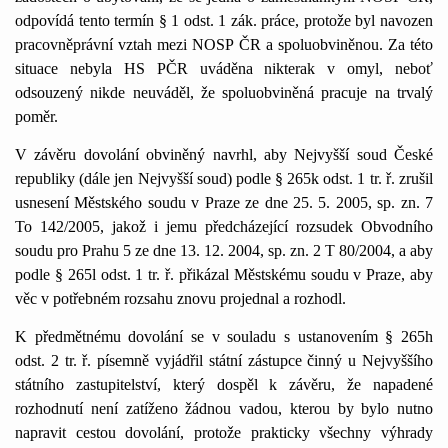
odpovídá tento termín § 1 odst. 1 zák. práce, protože byl navozen
pracovněprávní vztah mezi NOSP ČR a spoluobviněnou. Za této
situace nebyla HS PČR uváděna nikterak v omyl, neboť
odsouzený nikde neuváděl, že spoluobviněná pracuje na trvalý
poměr.
V závěru dovolání obviněný navrhl, aby Nejvyšší soud České
republiky (dále jen Nejvyšší soud) podle § 265k odst. 1 tr. ř. zrušil
usnesení Městského soudu v Praze ze dne 25. 5. 2005, sp. zn. 7
To 142/2005, jakož i jemu předcházející rozsudek Obvodního
soudu pro Prahu 5 ze dne 13. 12. 2004, sp. zn. 2 T 80/2004, a aby
podle § 265l odst. 1 tr. ř. přikázal Městskému soudu v Praze, aby
věc v potřebném rozsahu znovu projednal a rozhodl.
K předmětnému dovolání se v souladu s ustanovením § 265h
odst. 2 tr. ř. písemně vyjádřil státní zástupce činný u Nejvyššího
státního zastupitelství, který dospěl k závěru, že napadené
rozhodnutí není zatíženo žádnou vadou, kterou by bylo nutno
napravit cestou dovolání, protože prakticky všechny výhrady