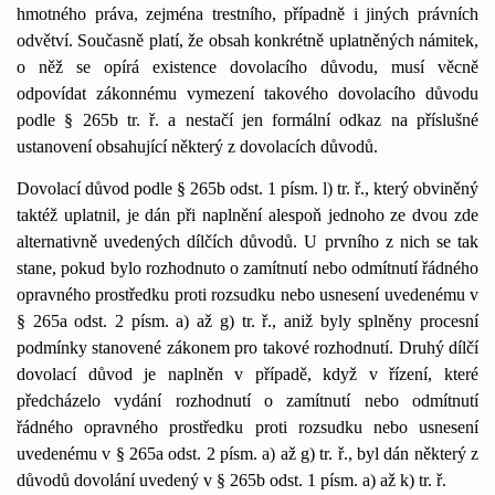
hmotného práva, zejména trestního, případně i jiných právních
odvětví. Současně platí, že obsah konkrétně uplatněných námitek,
o něž se opírá existence dovolacího důvodu, musí věcně
odpovídat zákonnému vymezení takového dovolacího důvodu
podle § 265b tr. ř. a nestačí jen formální odkaz na příslušné
ustanovení obsahující některý z dovolacích důvodů.
Dovolací důvod podle § 265b odst. 1 písm. l) tr. ř., který obviněný
taktéž uplatnil, je dán při naplnění alespoň jednoho ze dvou zde
alternativně uvedených dílčích důvodů. U prvního z nich se tak
stane, pokud bylo rozhodnuto o zamítnutí nebo odmítnutí řádného
opravného prostředku proti rozsudku nebo usnesení uvedenému v
§ 265a odst. 2 písm. a) až g) tr. ř., aniž byly splněny procesní
podmínky stanovené zákonem pro takové rozhodnutí. Druhý dílčí
dovolací důvod je naplněn v případě, když v řízení, které
předcházelo vydání rozhodnutí o zamítnutí nebo odmítnutí
řádného opravného prostředku proti rozsudku nebo usnesení
uvedenému v § 265a odst. 2 písm. a) až g) tr. ř., byl dán některý z
důvodů dovolání uvedený v § 265b odst. 1 písm. a) až k) tr. ř.