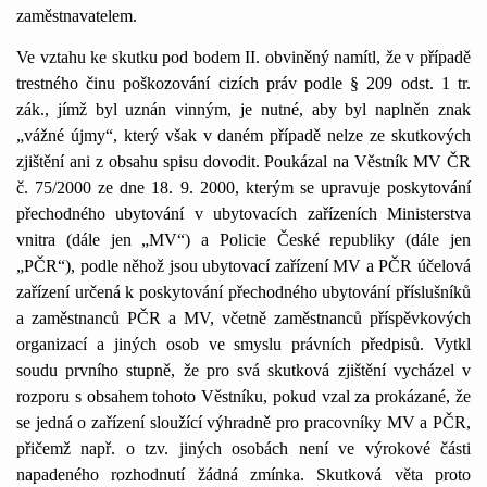
zaměstnavatelem.
Ve vztahu ke skutku pod bodem II. obviněný namítl, že v případě
trestného činu poškozování cizích práv podle § 209 odst. 1 tr.
zák., jímž byl uznán vinným, je nutné, aby byl naplněn znak
„vážné újmy“, který však v daném případě nelze ze skutkových
zjištění ani z obsahu spisu dovodit. Poukázal na Věstník MV ČR
č. 75/2000 ze dne 18. 9. 2000, kterým se upravuje poskytování
přechodného ubytování v ubytovacích zařízeních Ministerstva
vnitra (dále jen „MV“) a Policie České republiky (dále jen
„PČR“), podle něhož jsou ubytovací zařízení MV a PČR účelová
zařízení určená k poskytování přechodného ubytování příslušníků
a zaměstnanců PČR a MV, včetně zaměstnanců příspěvkových
organizací a jiných osob ve smyslu právních předpisů. Vytkl
soudu prvního stupně, že pro svá skutková zjištění vycházel v
rozporu s obsahem tohoto Věstníku, pokud vzal za prokázané, že
se jedná o zařízení sloužící výhradně pro pracovníky MV a PČR,
přičemž např. o tzv. jiných osobách není ve výrokové části
napadeného rozhodnutí žádná zmínka. Skutková věta proto