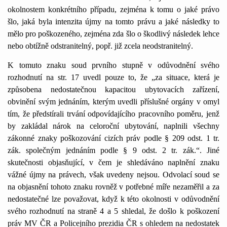
okolnostem konkrétního případu, zejména k tomu o jaké právo
šlo, jaká byla intenzita újmy na tomto právu a jaké následky to
mělo pro poškozeného, zejména zda šlo o škodlivý následek lehce
nebo obtížně odstranitelný, popř. již zcela neodstranitelný.
K tomuto znaku soud prvního stupně v odůvodnění svého
rozhodnutí na str. 17 uvedl pouze to, že „za situace, která je
způsobena nedostatečnou kapacitou ubytovacích zařízení,
obvinění svým jednáním, kterým uvedli příslušné orgány v omyl
tím, že předstírali trvání odpovídajícího pracovního poměru, jenž
by zakládal nárok na celoroční ubytování, naplnili všechny
zákonné znaky poškozování cizích práv podle § 209 odst. 1 tr.
zák. společným jednáním podle § 9 odst. 2 tr. zák.“. Jiné
skutečnosti objasňující, v čem je shledáváno naplnění znaku
vážné újmy na právech, však uvedeny nejsou. Odvolací soud se
na objasnění tohoto znaku rovněž v potřebné míře nezaměřil a za
nedostatečné lze považovat, když k této okolnosti v odůvodnění
svého rozhodnutí na straně 4 a 5 shledal, že došlo k poškození
práv MV ČR a Policejního prezidia ČR s ohledem na nedostatek