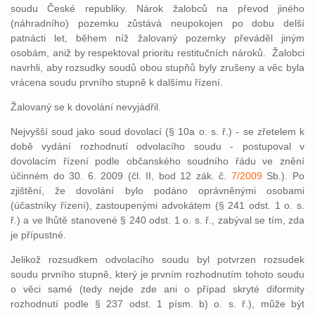
soudu České republiky. Nárok žalobců na převod jiného
(náhradního) pozemku zůstává neupokojen po dobu delší
patnácti let, během níž žalovaný pozemky převáděl jiným
osobám, aniž by respektoval prioritu restitučních nároků. Žalobci
navrhli, aby rozsudky soudů obou stupňů byly zrušeny a věc byla
vrácena soudu prvního stupně k dalšímu řízení.
Žalovaný se k dovolání nevyjádřil.
Nejvyšší soud jako soud dovolací (§ 10a o. s. ř.) - se zřetelem k
době vydání rozhodnutí odvolacího soudu - postupoval v
dovolacím řízení podle občanského soudního řádu ve znění
účinném do 30. 6. 2009 (čl. II, bod 12 zák. č.
7/2009
Sb.). Po
zjištění, že dovolání bylo podáno oprávněnými osobami
(účastníky řízení), zastoupenými advokátem (§ 241 odst. 1 o. s.
ř.) a ve lhůtě stanovené § 240 odst. 1 o. s. ř., zabýval se tím, zda
je přípustné.
Jelikož rozsudkem odvolacího soudu byl potvrzen rozsudek
soudu prvního stupně, který je prvním rozhodnutím tohoto soudu
o věci samé (tedy nejde zde ani o případ skryté diformity
rozhodnutí podle § 237 odst. 1 písm. b) o. s. ř.), může být