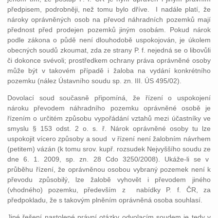
předpisem, podrobněji, než tomu bylo dříve. I nadále platí, že
nároky oprávněných osob na převod náhradních pozemků mají
přednost před prodejen pozemků jiným osobám. Pokud nárok
podle zákona o půdě není dlouhodobě uspokojován, je úkolem
obecných soudů zkoumat, zda ze strany P. f. nejedná se o libovůli
či dokonce svévoli; prostředkem ochrany práva oprávněné osoby
může být v takovém případě i žaloba na vydání konkrétního
pozemku (nález Ústavního soudu sp. zn. III. ÚS 495/02).
Dovolací soud současně připomíná, že řízení o uspokojení
nároku převodem náhradního pozemku oprávněné osobě je
řízením o určitém způsobu vypořádání vztahů mezi účastníky ve
smyslu § 153 odst. 2 o. s. ř. Nárok oprávněné osoby tu lze
uspokojit vícero způsoby a soud v řízení není žalobním návrhem
(petitem) vázán (k tomu srov. kupř. rozsudek Nejvyššího soudu ze
dne 6. 1. 2009, sp. zn. 28 Cdo 3250/2008). Ukáže-li se v
průběhu řízení, že oprávněnou osobou vybraný pozemek není k
převodu způsobilý, lze žalobě vyhovět i převodem jiného
(vhodného) pozemku, především z nabídky P. f. ČR, za
předpokladu, že s takovým plněním oprávněná osoba souhlasí.
Jiné řešení nastolené právní otázky odvolacím soudem je tedy v