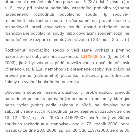
přípustnost dovolání založena pouze ust. § 237 odst. 1 písm. c) o.
s. ř., tedy při splnění podmínky zásadního právního významu
napadeného rozhodnutí odvolacího soudu, tj. spočívá-li
rozhodnutí odvolacího soudu o věci samé na právní otázce v
rozhodovací praxi dovolacího soudu dosud neřešené nebo
rozhodované odvolacími soudy nebo dovolacím soudem rozdílně,
nebo řešené v rozporu s hmotných právem (§ 237 odst. 3 o. s. ř.).
Rozhodnutí odvolacího soudu o věci samé vychází z prvního
názoru, že od doby účinnosti zákona č.
131/2006
Sb. (tj. od 14. 4.
2006), jímž byl zákon o půdě novelizován a nově do něj bylo
včleněno ust. § 11a, nemohou již oprávněné osoby své právo na
převod jiného (náhradního) pozemku realizovat prostřednictvím
žaloby na vydání konkrétního pozemku.
Odvolacím soudem řešenou otázkou, tj. problematikou převodů
náhradních pozemků oprávněným osobám za pozemky, které jim
nelze vydat (vrátit) podle zákona o půdě, se dovolací soud
zabýval v řadě svých rozhodnutí (srov. zejména rozsudek ze dne
13. 12. 2007, sp. zn. 28 Cdo 4180/2007, uveřejněný ve Sbírce
soudních rozhodnutí a stanovisek pod č. 72, ročník 2008, popř.
rozsudky ze dne 28.5.2008, sp. zn. 28 Cdo 1197/2008; ze dne 30.