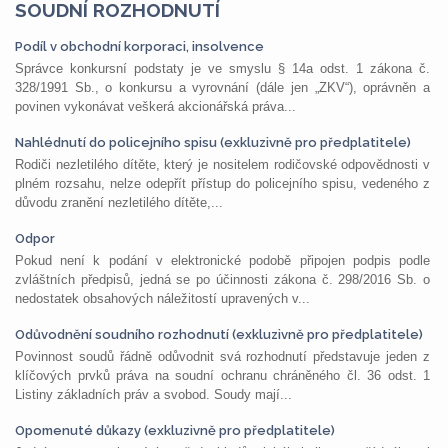
SOUDNÍ ROZHODNUTÍ
Podíl v obchodní korporaci, insolvence
Správce konkursní podstaty je ve smyslu § 14a odst. 1 zákona č.
328/1991 Sb., o konkursu a vyrovnání (dále jen „ZKV“), oprávněn a
povinen vykonávat veškerá akcionářská práva...
Nahlédnutí do policejního spisu (exkluzivně pro předplatitele)
Rodiči nezletilého dítěte, který je nositelem rodičovské odpovědnosti v
plném rozsahu, nelze odepřít přístup do policejního spisu, vedeného z
důvodu zranění nezletilého dítěte,...
Odpor
Pokud není k podání v elektronické podobě připojen podpis podle
zvláštních předpisů, jedná se po účinnosti zákona č. 298/2016 Sb. o
nedostatek obsahových náležitostí upravených v...
Odůvodnění soudního rozhodnutí (exkluzivně pro předplatitele)
Povinnost soudů řádně odůvodnit svá rozhodnutí představuje jeden z
klíčových prvků práva na soudní ochranu chráněného čl. 36 odst. 1
Listiny základních práv a svobod. Soudy mají...
Opomenuté důkazy (exkluzivně pro předplatitele)