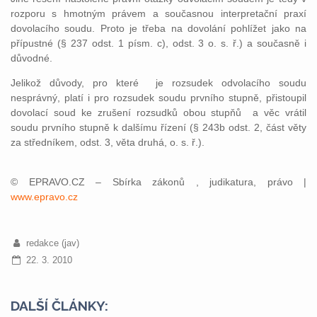
rozporu s hmotným právem a současnou interpretační praxí
dovolacího soudu. Proto je třeba na dovolání pohlížet jako na
přípustné (§ 237 odst. 1 písm. c), odst. 3 o. s. ř.) a současně i
důvodné.
Jelikož důvody, pro které je rozsudek odvolacího soudu
nesprávný, platí i pro rozsudek soudu prvního stupně, přistoupil
dovolací soud ke zrušení rozsudků obou stupňů a věc vrátil
soudu prvního stupně k dalšímu řízení (§ 243b odst. 2, část věty
za středníkem, odst. 3, věta druhá, o. s. ř.).
© EPRAVO.CZ – Sbírka zákonů , judikatura, právo |
www.epravo.cz
redakce (jav)
22. 3. 2010
DALŠÍ ČLÁNKY: