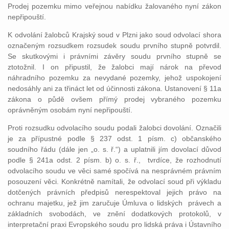
Prodej pozemku mimo veřejnou nabídku žalovaného nyní zákon
nepřipouští.
K odvolání žalobců Krajský soud v Plzni jako soud odvolací shora
označeným rozsudkem rozsudek soudu prvního stupně potvrdil.
Se skutkovými i právními závěry soudu prvního stupně se
ztotožnil. I on připustil, že žalobci mají nárok na převod
náhradního pozemku za nevydané pozemky, jehož uspokojení
nedosáhly ani za třináct let od účinnosti zákona. Ustanovení § 11a
zákona o půdě ovšem přímý prodej vybraného pozemku
oprávněným osobám nyní nepřipouští.
Proti rozsudku odvolacího soudu podali žalobci dovolání. Označili
je za přípustné podle § 237 odst. 1 písm. c) občanského
soudního řádu (dále jen „o. s. ř.“) a uplatnili jím dovolací důvod
podle § 241a odst. 2 písm. b) o. s. ř., tvrdíce, že rozhodnutí
odvolacího soudu ve věci samé spočívá na nesprávném právním
posouzení věci. Konkrétně namítali, že odvolací soud při výkladu
dotčených právních předpisů nerespektoval jejich právo na
ochranu majetku, jež jim zaručuje Úmluva o lidských právech a
základních svobodách, ve znění dodatkových protokolů, v
interpretační praxi Evropského soudu pro lidská práva i Ústavního