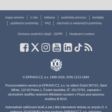
mapa serveru
o nás
reklama
podmínky provozu
kontakty
publikační podmínky
FAQ
obchodní a reklamační podmínky
Ochrana osobních údajů - GDPR
Nastavení cookies
© EPRAVO.CZ, a.s. 1999-2026, ISSN 1213-189X
Provozovatelem serveru je EPRAVO.CZ, a.s. se sídlem Dušní 907/10, Staré
Město, 110 00 Praha 1, Česká republika, IČ: 26170761, zapsaná v
obchodním rejstříku vedeném Městským soudem v Praze pod spisovou
značkou B 6510.
Automatické vytěžování textů a dat z této internetové stránky ve smyslu čl. 4
směrnice 2019/790/EU je bez souhlasu EPRAVO.CZ, a.s. zakázáno.