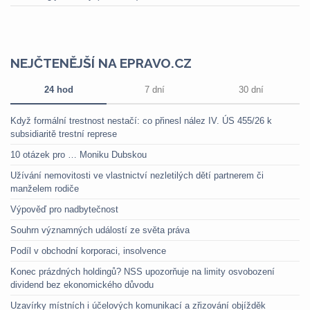
NEJČTENĚJŠÍ NA EPRAVO.CZ
24 hod
7 dní
30 dní
Když formální trestnost nestačí: co přinesl nález IV. ÚS 455/26 k
subsidiaritě trestní represe
10 otázek pro … Moniku Dubskou
Užívání nemovitosti ve vlastnictví nezletilých dětí partnerem či
manželem rodiče
Výpověď pro nadbytečnost
Souhrn významných událostí ze světa práva
Podíl v obchodní korporaci, insolvence
Konec prázdných holdingů? NSS upozorňuje na limity osvobození
dividend bez ekonomického důvodu
Uzavírky místních i účelových komunikací a zřizování objížděk