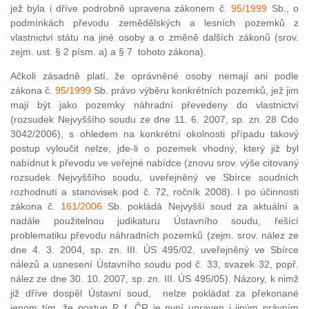
jež byla i dříve podrobně upravena zákonem č.
95/1999
Sb., o
podmínkách převodu zemědělských a lesních pozemků z
vlastnictví státu na jiné osoby a o změně dalších zákonů (srov.
zejm. ust. § 2 písm. a) a § 7 tohoto zákona).
Ačkoli zásadně platí, že oprávněné osoby nemají ani podle
zákona č.
95/1999
Sb. právo výběru konkrétních pozemků, jež jim
mají být jako pozemky náhradní převedeny do vlastnictví
(rozsudek Nejvyššího soudu ze dne 11. 6. 2007, sp. zn. 28 Cdo
3042/2006), s ohledem na konkrétní okolnosti případu takový
postup vyloučit nelze, jde-li o pozemek vhodný, který již byl
nabídnut k převodu ve veřejné nabídce (znovu srov. výše citovaný
rozsudek Nejvyššího soudu, uveřejněný ve Sbírce soudních
rozhodnutí a stanovisek pod č. 72, ročník 2008). I po účinnosti
zákona č.
161/2006
Sb. pokládá Nejvyšší soud za aktuální a
nadále použitelnou judikaturu Ústavního soudu, řešící
problematiku převodu náhradních pozemků (zejm. srov. nález ze
dne 4. 3. 2004, sp. zn. III. ÚS 495/02, uveřejněný ve Sbírce
nálezů a usnesení Ústavního soudu pod č. 33, svazek 32, popř.
nález ze dne 30. 10. 2007, sp. zn. III. ÚS 495/05). Názory, k nimž
již dříve dospěl Ústavní soud, nelze pokládat za překonané
jenom tím, že postup P. f. ČR je nyní upraven i jiným právním