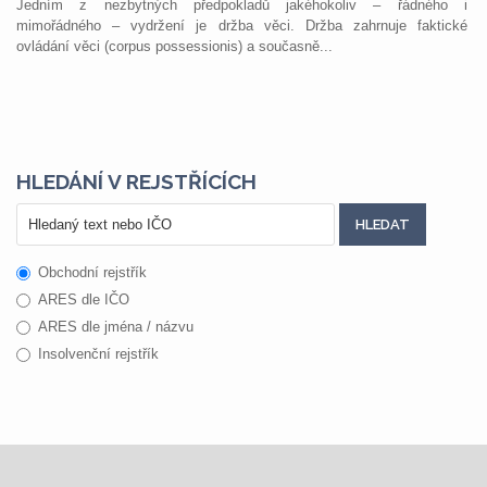
Jedním z nezbytných předpokladů jakéhokoliv – řádného i
mimořádného – vydržení je držba věci. Držba zahrnuje faktické
ovládání věci (corpus possessionis) a současně...
HLEDÁNÍ V REJSTŘÍCÍCH
Obchodní rejstřík
ARES dle IČO
ARES dle jména / názvu
Insolvenční rejstřík