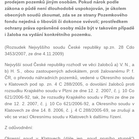
prodejem pozemků jiným osobám. Pokud nárok podle
zákona o půdě není dlouhodobě uspokojován, je úkolem
obecných soudů zkoumat, zda se ze strany Pozemkového
fondu nejedná o libovůli či dokonce svévoli; prostředkem
ochrany práva oprávněné osoby může být v takovém případě
i žaloba na vydání konkrétního pozemku.
(Rozsudek Nejvyššího soudu České republiky sp.zn. 28 Cdo
3453/2007, ze dne 4.11.2009)
Nejvyšší soud České republiky rozhodl ve věci žalobců a) V. N., a
b) H. S., obou zastoupených advokátem, proti žalovanému P. f.
ČR, o převodu náhradních pozemků, vedené u Okresního soudu
v Klatovech pod sp. zn. 4 C 288/2005, o dovolání žalobců proti
rozsudku Krajského soudu v Plzni ze dne 12. 2. 2007, č. j. 10 Co
621/2006-92, tak, že rozsudky Krajského soudu v Plzni ze dne ze
dne 12. 2. 2007, č. j. 10 Co 621/2006-92, a Okresního soudu v
Klatovech ze dne 14. 8. 2006, č. j. 4 C 288/2005-69, se zrušují a
věc se vrací Okresnímu soudu v Klatovech k dalšímu řízení.
Z odůvodnění:
Okresní soud v Klatovech (dále jen „soud prvního stupně“)