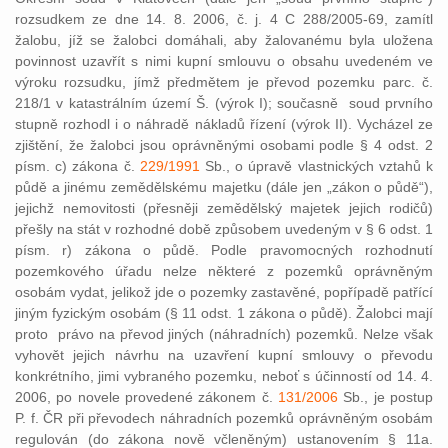
rozsudkem ze dne 14. 8. 2006, č. j. 4 C 288/2005-69, zamítl
žalobu, jíž se žalobci domáhali, aby žalovanému byla uložena
povinnost uzavřít s nimi kupní smlouvu o obsahu uvedeném ve
výroku rozsudku, jímž předmětem je převod pozemku parc. č.
218/1 v katastrálním území Š. (výrok I); současně soud prvního
stupně rozhodl i o náhradě nákladů řízení (výrok II). Vycházel ze
zjištění, že žalobci jsou oprávněnými osobami podle § 4 odst. 2
písm. c) zákona č.
229/1991
Sb., o úpravě vlastnických vztahů k
půdě a jinému zemědělskému majetku (dále jen „zákon o půdě“),
jejichž nemovitosti (přesněji zemědělský majetek jejich rodičů)
přešly na stát v rozhodné době způsobem uvedeným v § 6 odst. 1
písm. r) zákona o půdě. Podle pravomocných rozhodnutí
pozemkového úřadu nelze některé z pozemků oprávněným
osobám vydat, jelikož jde o pozemky zastavěné, popřípadě patřící
jiným fyzickým osobám (§ 11 odst. 1 zákona o půdě). Žalobci mají
proto právo na převod jiných (náhradních) pozemků. Nelze však
vyhovět jejich návrhu na uzavření kupní smlouvy o převodu
konkrétního, jimi vybraného pozemku, neboť s účinností od 14. 4.
2006, po novele provedené zákonem č.
131/2006
Sb., je postup
P. f. ČR při převodech náhradních pozemků oprávněným osobám
regulován (do zákona nově včleněným) ustanovením § 11a.