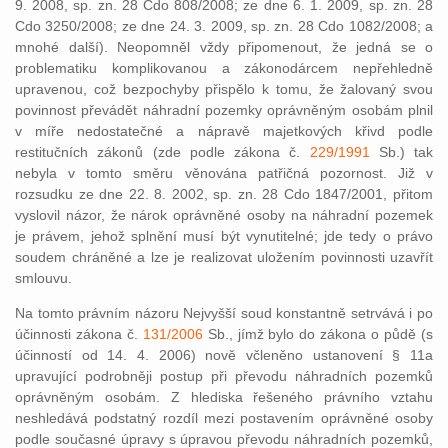
9. 2008, sp. zn. 28 Cdo 808/2008; ze dne 6. 1. 2009, sp. zn. 28
Cdo 3250/2008; ze dne 24. 3. 2009, sp. zn. 28 Cdo 1082/2008; a
mnohé další). Neopomněl vždy připomenout, že jedná se o
problematiku komplikovanou a zákonodárcem nepřehledně
upravenou, což bezpochyby přispělo k tomu, že žalovaný svou
povinnost převádět náhradní pozemky oprávněným osobám plnil
v míře nedostatečné a nápravě majetkových křivd podle
restitučních zákonů (zde podle zákona č.
229/1991
Sb.) tak
nebyla v tomto směru věnována patřičná pozornost. Již v
rozsudku ze dne 22. 8. 2002, sp. zn. 28 Cdo 1847/2001, přitom
vyslovil názor, že nárok oprávněné osoby na náhradní pozemek
je právem, jehož splnění musí být vynutitelné; jde tedy o právo
soudem chráněné a lze je realizovat uložením povinnosti uzavřít
smlouvu.
Na tomto právním názoru Nejvyšší soud konstantně setrvává i po
účinnosti zákona č.
131/2006
Sb., jímž bylo do zákona o půdě (s
účinností od 14. 4. 2006) nově včleněno ustanovení § 11a
upravující podrobněji postup při převodu náhradních pozemků
oprávněným osobám. Z hlediska řešeného právního vztahu
neshledává podstatný rozdíl mezi postavením oprávněné osoby
podle současné úpravy s úpravou převodu náhradních pozemků,