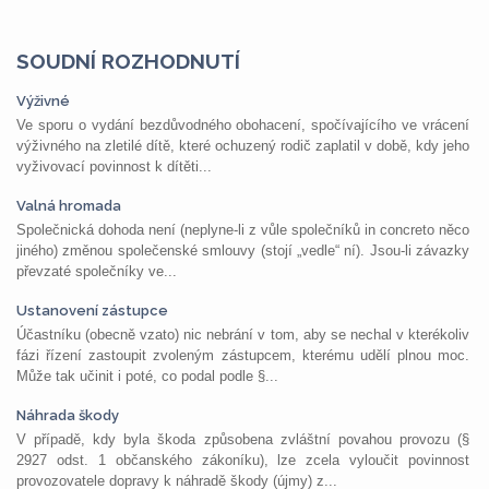
SOUDNÍ ROZHODNUTÍ
Výživné
Ve sporu o vydání bezdůvodného obohacení, spočívajícího ve vrácení
výživného na zletilé dítě, které ochuzený rodič zaplatil v době, kdy jeho
vyživovací povinnost k dítěti...
Valná hromada
Společnická dohoda není (neplyne-li z vůle společníků in concreto něco
jiného) změnou společenské smlouvy (stojí „vedle“ ní). Jsou-li závazky
převzaté společníky ve...
Ustanovení zástupce
Účastníku (obecně vzato) nic nebrání v tom, aby se nechal v kterékoliv
fázi řízení zastoupit zvoleným zástupcem, kterému udělí plnou moc.
Může tak učinit i poté, co podal podle §...
Náhrada škody
V případě, kdy byla škoda způsobena zvláštní povahou provozu (§
2927 odst. 1 občanského zákoníku), lze zcela vyloučit povinnost
provozovatele dopravy k náhradě škody (újmy) z...