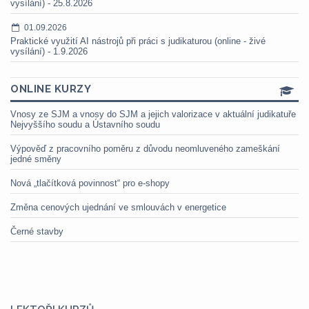
vysílání) - 25.8.2026
01.09.2026
Praktické využití AI nástrojů při práci s judikaturou (online - živé
vysílání) - 1.9.2026
ONLINE KURZY
Vnosy ze SJM a vnosy do SJM a jejich valorizace v aktuální judikatuře
Nejvyššího soudu a Ústavního soudu
Výpověď z pracovního poměru z důvodu neomluveného zameškání
jedné směny
Nová „tlačítková povinnost“ pro e-shopy
Změna cenových ujednání ve smlouvách v energetice
Černé stavby