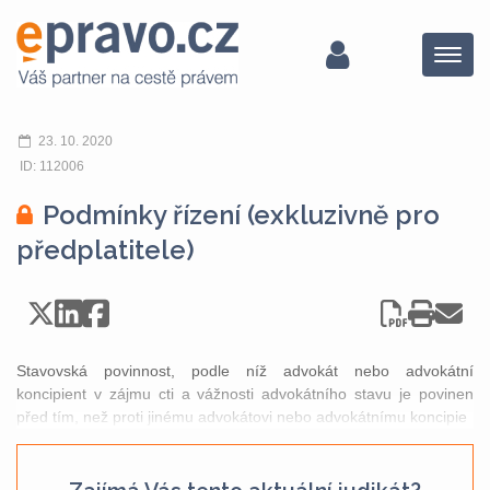
Menu
23. 10. 2020
ID: 112006
Podmínky řízení (exkluzivně pro
předplatitele)
Stavovská povinnost, podle níž advokát nebo advokátní
koncipient v zájmu cti a vážnosti advokátního stavu je povinen
před tím, než proti jinému advokátovi nebo advokátnímu koncipie