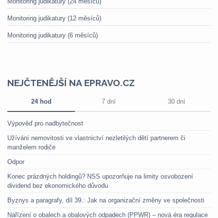
Monitoring judikatury (24 měsíců)
Monitoring judikatury (12 měsíců)
Monitoring judikatury (6 měsíců)
NEJČTENĚJŠÍ NA EPRAVO.CZ
24 hod
7 dní
30 dní
Výpověď pro nadbytečnost
Užívání nemovitosti ve vlastnictví nezletilých dětí partnerem či
manželem rodiče
Odpor
Konec prázdných holdingů? NSS upozorňuje na limity osvobození
dividend bez ekonomického důvodu
Byznys a paragrafy, díl 39.: Jak na organizační změny ve společnosti
Nařízení o obalech a obalových odpadech (PPWR) – nová éra regulace