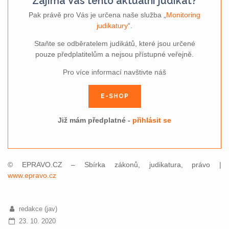
Zajímá Vás tento aktuální judikát?
Pak právě pro Vás je určena naše služba „
Monitoring
judikatury
“.
Staňte se odběratelem judikátů, které jsou určené
pouze předplatitelům a nejsou přístupné veřejně.
Pro více informací navštivte náš
E-SHOP
Již mám předplatné -
přihlásit se
© EPRAVO.CZ – Sbírka zákonů, judikatura, právo |
www.epravo.cz
redakce (jav)
23. 10. 2020