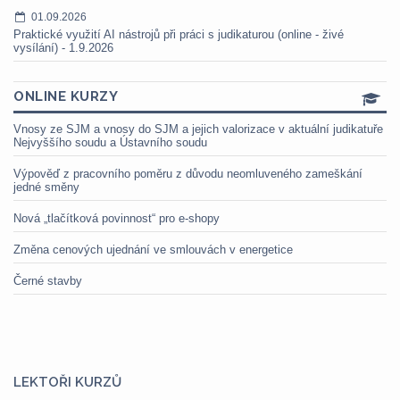
01.09.2026
Praktické využití AI nástrojů při práci s judikaturou (online - živé
vysílání) - 1.9.2026
ONLINE KURZY
Vnosy ze SJM a vnosy do SJM a jejich valorizace v aktuální judikatuře
Nejvyššího soudu a Ústavního soudu
Výpověď z pracovního poměru z důvodu neomluveného zameškání
jedné směny
Nová „tlačítková povinnost“ pro e-shopy
Změna cenových ujednání ve smlouvách v energetice
Černé stavby
LEKTOŘI KURZŮ