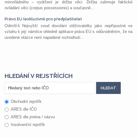
mimořádného – vydržení je držba věci. Držba zahrnuje faktické
ovládání věci (corpus possessionis) a současně...
Právo EU (exkluzivně pro předplatitele)
Odmítl-li Nejvyšší soud dovolání stěžovatelky jako nepřípustné ve
vztahu k její námitce ohledně aplikace práva EU s odůvodněním, že na
uvedené otázce není napadené rozhodnutí...
HLEDÁNÍ V REJSTŘÍCÍCH
Obchodní rejstřík
ARES dle IČO
ARES dle jména / názvu
Insolvenční rejstřík