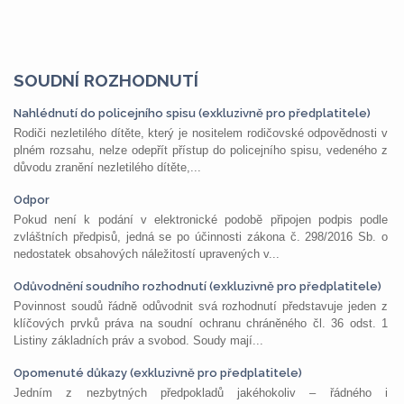
SOUDNÍ ROZHODNUTÍ
Nahlédnutí do policejního spisu (exkluzivně pro předplatitele)
Rodiči nezletilého dítěte, který je nositelem rodičovské odpovědnosti v
plném rozsahu, nelze odepřít přístup do policejního spisu, vedeného z
důvodu zranění nezletilého dítěte,...
Odpor
Pokud není k podání v elektronické podobě připojen podpis podle
zvláštních předpisů, jedná se po účinnosti zákona č. 298/2016 Sb. o
nedostatek obsahových náležitostí upravených v...
Odůvodnění soudního rozhodnutí (exkluzivně pro předplatitele)
Povinnost soudů řádně odůvodnit svá rozhodnutí představuje jeden z
klíčových prvků práva na soudní ochranu chráněného čl. 36 odst. 1
Listiny základních práv a svobod. Soudy mají...
Opomenuté důkazy (exkluzivně pro předplatitele)
Jedním z nezbytných předpokladů jakéhokoliv – řádného i