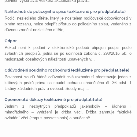
povinen vykonávat veškerá akcionářská práva...
Nahlédnutí do policejního spisu (exkluzivně pro předplatitele)
Rodiči nezletilého dítěte, který je nositelem rodičovské odpovědnosti v
plném rozsahu, nelze odepřít přístup do policejního spisu, vedeného z
důvodu zranění nezletilého dítěte,...
Odpor
Pokud není k podání v elektronické podobě připojen podpis podle
zvláštních předpisů, jedná se po účinnosti zákona č. 298/2016 Sb. o
nedostatek obsahových náležitostí upravených v...
Odůvodnění soudního rozhodnutí (exkluzivně pro předplatitele)
Povinnost soudů řádně odůvodnit svá rozhodnutí představuje jeden z
klíčových prvků práva na soudní ochranu chráněného čl. 36 odst. 1
Listiny základních práv a svobod. Soudy mají...
Opomenuté důkazy (exkluzivně pro předplatitele)
Jedním z nezbytných předpokladů jakéhokoliv – řádného i
mimořádného – vydržení je držba věci. Držba zahrnuje faktické
ovládání věci (corpus possessionis) a současně...