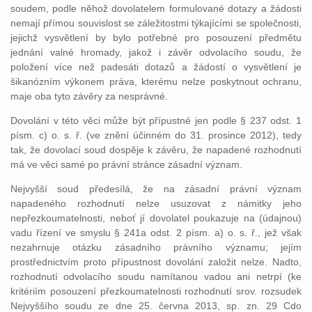
soudem, podle něhož dovolatelem formulované dotazy a žádosti
nemají přímou souvislost se záležitostmi týkajícími se společnosti,
jejichž vysvětlení by bylo potřebné pro posouzení předmětu
jednání valné hromady, jakož i závěr odvolacího soudu, že
položení více než padesáti dotazů a žádostí o vysvětlení je
šikanózním výkonem práva, kterému nelze poskytnout ochranu,
maje oba tyto závěry za nesprávné.
Dovolání v této věci může být přípustné jen podle § 237 odst. 1
písm. c) o. s. ř. (ve znění účinném do 31. prosince 2012), tedy
tak, že dovolací soud dospěje k závěru, že napadené rozhodnutí
má ve věci samé po právní stránce zásadní význam.
Nejvyšší soud předesílá, že na zásadní právní význam
napadeného rozhodnutí nelze usuzovat z námitky jeho
nepřezkoumatelnosti, neboť jí dovolatel poukazuje na (údajnou)
vadu řízení ve smyslu § 241a odst. 2 písm. a) o. s. ř., jež však
nezahrnuje otázku zásadního právního významu; jejím
prostřednictvím proto přípustnost dovolání založit nelze. Nadto,
rozhodnutí odvolacího soudu namítanou vadou ani netrpí (ke
kritériím posouzení přezkoumatelnosti rozhodnutí srov. rozsudek
Nejvyššího soudu ze dne 25. června 2013, sp. zn. 29 Cdo