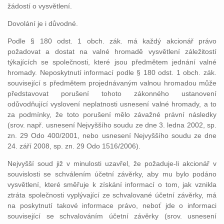
žádostí o vysvětlení.
Dovolání je i důvodné.
Podle § 180 odst. 1 obch. zák. má každý akcionář právo
požadovat a dostat na valné hromadě vysvětlení záležitostí
týkajících se společnosti, které jsou předmětem jednání valné
hromady. Neposkytnutí informací podle § 180 odst. 1 obch. zák.
související s předmětem projednávaným valnou hromadou může
představovat porušení tohoto zákonného ustanovení
odůvodňující vyslovení neplatnosti usnesení valné hromady, a to
za podmínky, že toto porušení mělo závažné právní následky
(srov. např. usnesení Nejvyššího soudu ze dne 3. ledna 2002, sp.
zn. 29 Odo 400/2001, nebo usnesení Nejvyššího soudu ze dne
24. září 2008, sp. zn. 29 Odo 1516/2006).
Nejvyšší soud již v minulosti uzavřel, že požaduje-li akcionář v
souvislosti se schválením účetní závěrky, aby mu bylo podáno
vysvětlení, které směřuje k získání informací o tom, jak vznikla
ztráta společnosti vyplývající ze schvalované účetní závěrky, má
na poskytnutí takové informace právo, neboť jde o informaci
související se schvalováním účetní závěrky (srov. usnesení