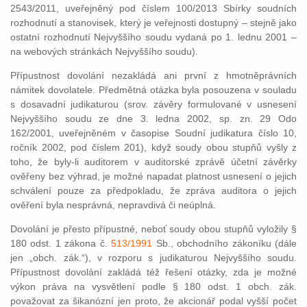
2543/2011, uveřejněný pod číslem 100/2013 Sbírky soudních
rozhodnutí a stanovisek, který je veřejnosti dostupný – stejně jako
ostatní rozhodnutí Nejvyššího soudu vydaná po 1. lednu 2001 –
na webových stránkách Nejvyššího soudu).
Přípustnost dovolání nezakládá ani první z hmotněprávních
námitek dovolatele. Předmětná otázka byla posouzena v souladu
s dosavadní judikaturou (srov. závěry formulované v usnesení
Nejvyššího soudu ze dne 3. ledna 2002, sp. zn. 29 Odo
162/2001, uveřejněném v časopise Soudní judikatura číslo 10,
ročník 2002, pod číslem 201), když soudy obou stupňů vyšly z
toho, že byly-li auditorem v auditorské zprávě účetní závěrky
ověřeny bez výhrad, je možné napadat platnost usnesení o jejich
schválení pouze za předpokladu, že zpráva auditora o jejich
ověření byla nesprávná, nepravdivá či neúplná.
Dovolání je přesto přípustné, neboť soudy obou stupňů vyložily §
180 odst. 1 zákona č.
513/1991
Sb., obchodního zákoníku (dále
jen „obch. zák.“), v rozporu s judikaturou Nejvyššího soudu.
Přípustnost dovolání zakládá též řešení otázky, zda je možné
výkon práva na vysvětlení podle § 180 odst. 1 obch. zák.
považovat za šikanózní jen proto, že akcionář podal vyšší počet