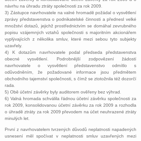
návrhu na úhradu ztráty společnosti za rok 2009.
3) Zástupce navrhovatele na valné hromadě požádal o vysvětlení
zprávy představenstva o podnikatelské činnosti a přednesl velké
množství dotazů, jejichž prostřednictvím se domáhal zevrubného
popisu vzájemných vztahů společnosti s majoritním akcionářem
vyplývajících z několika smluv, které mezi sebou tyto subjekty
uzavřely.
4) K dotazům navrhovatele podal předseda představenstva
obecné vysvětlení. Podrobnější zodpovězení žádostí
navrhovatele o vysvětlení představenstvo odmítlo s
odůvodněním, že požadované informace jsou předmětem
obchodního tajemství společnosti, s čímž se ztotožnila též dozorčí
rada.
5) Obě účetní závěrky byly auditorem ověřeny bez výhrad.
6) Valná hromada schválila řádnou účetní závěrku společnosti za
rok 2009, konsolidovanou účetní závěrku za rok 2009 a rozhodla
o úhradě ztráty za rok 2009 převodem na účet neuhrazené ztráty
minulých let.
První z navrhovatelem tvrzených důvodů neplatnosti napadených
usnesení měl spočívat v neplatnosti smluv uzavřených mezi