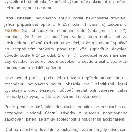
vysvětlení hodnotí jako šikanózní výkon práva akcionáře, kterému
nelze poskytnout ochranu.
Proti usnesení odvolacího soudu podal navrhovatel dovolání,
jehož přípustnost opírá o § 237 odst. 1 písm. c) zákona č.
99/1963
Sb., občanského soudního řádu (dále jen „o. s. ř.“),
namítaje, že řízení je postiženo vadou, která mohla mít za
následek nesprávné rozhodnutí ve věci, a že rozhodnutí spočívá
na nesprávném právním posouzení věci (uplatňuje dovolací
důvody podle § 241a odst. 2 o. s. ř.). Dovolatel proto navrhuje,
aby dovolací soud usnesení odvolacího soudu zrušil a věc vrátil
tomuto soudu k dalšímu řízení.
Navrhovatel proti – podle jeho názoru nepřezkoumatelnému –
rozhodnutí odvolacího soudu obsáhle brojí námitkami, které
vycházejí z obou tvrzených důvodů neplatnosti usnesení valné
hromady (viz výše), a které lze shrnout následovně:
Podle první ze stěžejních dovolacích námitek se odvolací soud
nezabýval vadami účetní závěrky z důvodu nesprávného
zaúčtování plnění ze smluv společnosti s majoritním akcionářem.
Druhou námitkou dovolatel zpochybňuje závěr přejatý odvolacím