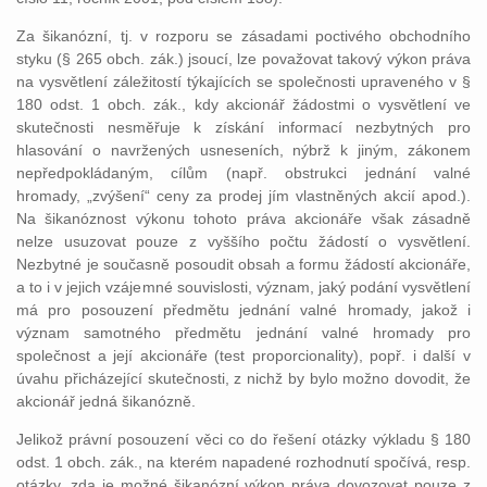
Za šikanózní, tj. v rozporu se zásadami poctivého obchodního
styku (§ 265 obch. zák.) jsoucí, lze považovat takový výkon práva
na vysvětlení záležitostí týkajících se společnosti upraveného v §
180 odst. 1 obch. zák., kdy akcionář žádostmi o vysvětlení ve
skutečnosti nesměřuje k získání informací nezbytných pro
hlasování o navržených usneseních, nýbrž k jiným, zákonem
nepředpokládaným, cílům (např. obstrukci jednání valné
hromady, „zvýšení“ ceny za prodej jím vlastněných akcií apod.).
Na šikanóznost výkonu tohoto práva akcionáře však zásadně
nelze usuzovat pouze z vyššího počtu žádostí o vysvětlení.
Nezbytné je současně posoudit obsah a formu žádostí akcionáře,
a to i v jejich vzájemné souvislosti, význam, jaký podání vysvětlení
má pro posouzení předmětu jednání valné hromady, jakož i
význam samotného předmětu jednání valné hromady pro
společnost a její akcionáře (test proporcionality), popř. i další v
úvahu přicházející skutečnosti, z nichž by bylo možno dovodit, že
akcionář jedná šikanózně.
Jelikož právní posouzení věci co do řešení otázky výkladu § 180
odst. 1 obch. zák., na kterém napadené rozhodnutí spočívá, resp.
otázky, zda je možné šikanózní výkon práva dovozovat pouze z