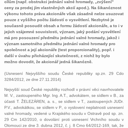
cílům (např. obstrukci jednání valné hromady, „zvýšení“
ceny za prodej jím vlastněných akcií apod.). Na šikanóznost
výkonu tohoto práva akcionáře však zásadně nelze usuzovat
pouze z vyššího počtu žádostí o vysvětlení. Nezbytné je
současně posoudit obsah a formu žádostí akcionáře, a to i v
jejich vzájemné souvislosti, význam, jaký podání vysvětlení
má pro posouzení předmětu jednání valné hromady, jakož i
význam samotného předmětu jednání valné hromady pro
společnost a její akcionáře (test proporcionality), popř. i
další v úvahu přicházející skutečnosti, z nichž by bylo
možno dovodit, že akcionář jedná šikanózně.
(Usnesení Nejvyššího soudu České republiky sp.zn. 29 Cdo
3284/2012, ze dne 27.11.2014)
Nejvyšší soud České republiky rozhodl v právní věci navrhovatele
M. V., zastoupeného Mgr. Ing. A.T., advokátem, se sídlem v B., za
účasti T. ŽELEZÁREN, a. s., se sídlem v T., zastoupených JUDr.
P.V., advokátkou, se sídlem v P., o vyslovení neplatnosti usnesení
valné hromady, vedené u Krajského soudu v Ostravě pod sp. zn.
29 Cm 142/2010, o dovolání proti usnesení Vrchního soudu v
Olomouci ze dne 3. dubna 2012, č. j. 8 Cmo 64/2012-169, tak, že