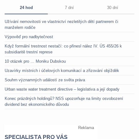
24 hod
7 dní
30 dní
Užívání nemovitosti ve vlastnictví nezletilých dětí partnerem či
manželem rodiče
Výpověď pro nadbytečnost
Když formální trestnost nestačí: co přinesl nález IV. ÚS 455/26 k
subsidiaritě trestní represe
10 otázek pro … Moniku Dubskou
Uzavírky místních i účelových komunikací a zřizování objížděk
Souhrn významných událostí ze světa práva
Urban waste water treatment directive – legislativa a její dopady
Konec prázdných holdingů? NSS upozorňuje na limity osvobození
dividend bez ekonomického důvodu