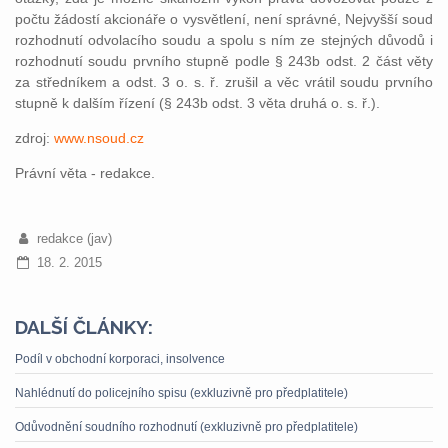
počtu žádostí akcionáře o vysvětlení, není správné, Nejvyšší soud
rozhodnutí odvolacího soudu a spolu s ním ze stejných důvodů i
rozhodnutí soudu prvního stupně podle § 243b odst. 2 část věty
za středníkem a odst. 3 o. s. ř. zrušil a věc vrátil soudu prvního
stupně k dalším řízení (§ 243b odst. 3 věta druhá o. s. ř.).
zdroj:
www.nsoud.cz
Právní věta - redakce.
redakce (jav)
18. 2. 2015
DALŠÍ ČLÁNKY:
Podíl v obchodní korporaci, insolvence
Nahlédnutí do policejního spisu (exkluzivně pro předplatitele)
Odůvodnění soudního rozhodnutí (exkluzivně pro předplatitele)