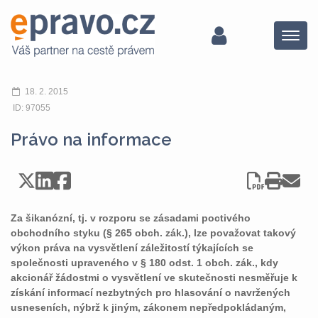
Menu
18. 2. 2015
ID: 97055
Právo na informace
Za šikanózní, tj. v rozporu se zásadami poctivého
obchodního styku (§ 265 obch. zák.), lze považovat takový
výkon práva na vysvětlení záležitostí týkajících se
společnosti upraveného v § 180 odst. 1 obch. zák., kdy
akcionář žádostmi o vysvětlení ve skutečnosti nesměřuje k
získání informací nezbytných pro hlasování o navržených
usneseních, nýbrž k jiným, zákonem nepředpokládaným,