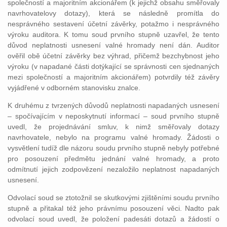
společností a majoritním akcionářem (k jejichž obsahu směřovaly
navrhovatelovy dotazy), která se následně promítla do
nesprávného sestavení účetní závěrky, potažmo i nesprávného
výroku auditora. K tomu soud prvního stupně uzavřel, že tento
důvod neplatnosti usnesení valné hromady není dán. Auditor
ověřil obě účetní závěrky bez výhrad, přičemž bezchybnost jeho
výroku (v napadané části dotýkající se správnosti cen sjednaných
mezi společností a majoritním akcionářem) potvrdily též závěry
vyjádřené v odborném stanovisku znalce.
K druhému z tvrzených důvodů neplatnosti napadaných usnesení
– spočívajícím v neposkytnutí informací – soud prvního stupně
uvedl, že projednávání smluv, k nimž směřovaly dotazy
navrhovatele, nebylo na programu valné hromady. Žádosti o
vysvětlení tudíž dle názoru soudu prvního stupně nebyly potřebné
pro posouzení předmětu jednání valné hromady, a proto
odmítnutí jejich zodpovězení nezaložilo neplatnost napadaných
usnesení.
Odvolací soud se ztotožnil se skutkovými zjištěními soudu prvního
stupně a přitakal též jeho právnímu posouzení věci. Nadto pak
odvolací soud uvedl, že položení padesáti dotazů a žádostí o