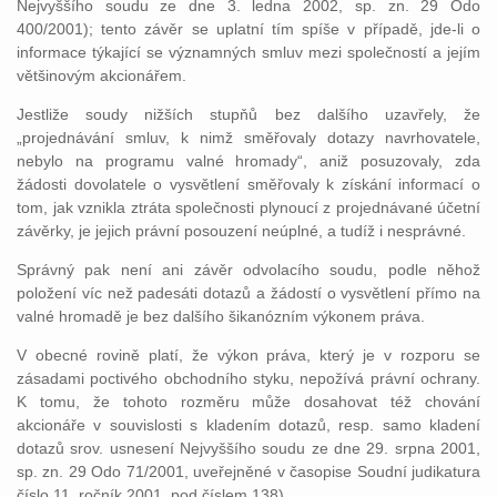
Nejvyššího soudu ze dne 3. ledna 2002, sp. zn. 29 Odo
400/2001); tento závěr se uplatní tím spíše v případě, jde-li o
informace týkající se významných smluv mezi společností a jejím
většinovým akcionářem.
Jestliže soudy nižších stupňů bez dalšího uzavřely, že
„projednávání smluv, k nimž směřovaly dotazy navrhovatele,
nebylo na programu valné hromady“, aniž posuzovaly, zda
žádosti dovolatele o vysvětlení směřovaly k získání informací o
tom, jak vznikla ztráta společnosti plynoucí z projednávané účetní
závěrky, je jejich právní posouzení neúplné, a tudíž i nesprávné.
Správný pak není ani závěr odvolacího soudu, podle něhož
položení víc než padesáti dotazů a žádostí o vysvětlení přímo na
valné hromadě je bez dalšího šikanózním výkonem práva.
V obecné rovině platí, že výkon práva, který je v rozporu se
zásadami poctivého obchodního styku, nepožívá právní ochrany.
K tomu, že tohoto rozměru může dosahovat též chování
akcionáře v souvislosti s kladením dotazů, resp. samo kladení
dotazů srov. usnesení Nejvyššího soudu ze dne 29. srpna 2001,
sp. zn. 29 Odo 71/2001, uveřejněné v časopise Soudní judikatura
číslo 11, ročník 2001, pod číslem 138).