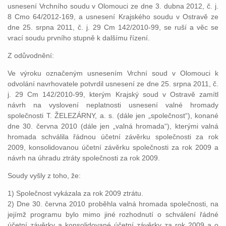
usnesení Vrchního soudu v Olomouci ze dne 3. dubna 2012, č. j.
8 Cmo 64/2012-169, a usnesení Krajského soudu v Ostravě ze
dne 25. srpna 2011, č. j. 29 Cm 142/2010-99, se ruší a věc se
vrací soudu prvního stupně k dalšímu řízení.
Z odůvodnění:
Ve výroku označeným usnesením Vrchní soud v Olomouci k
odvolání navrhovatele potvrdil usnesení ze dne 25. srpna 2011, č.
j. 29 Cm 142/2010-99, kterým Krajský soud v Ostravě zamítl
návrh na vyslovení neplatnosti usnesení valné hromady
společnosti T. ŽELEZÁRNY, a. s. (dále jen „společnost“), konané
dne 30. června 2010 (dále jen „valná hromada“), kterými valná
hromada schválila řádnou účetní závěrku společnosti za rok
2009, konsolidovanou účetní závěrku společnosti za rok 2009 a
návrh na úhradu ztráty společnosti za rok 2009.
Soudy vyšly z toho, že:
1) Společnost vykázala za rok 2009 ztrátu.
2) Dne 30. června 2010 proběhla valná hromada společnosti, na
jejímž programu bylo mimo jiné rozhodnutí o schválení řádné
účetní závěrky a konsolidované účetní závěrky za rok 2009 a o