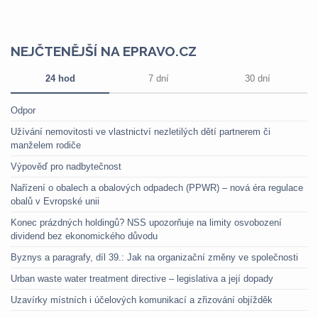
NEJČTENĚJŠÍ NA EPRAVO.CZ
24 hod
7 dní
30 dní
Odpor
Užívání nemovitosti ve vlastnictví nezletilých dětí partnerem či
manželem rodiče
Výpověď pro nadbytečnost
Nařízení o obalech a obalových odpadech (PPWR) – nová éra regulace
obalů v Evropské unii
Konec prázdných holdingů? NSS upozorňuje na limity osvobození
dividend bez ekonomického důvodu
Byznys a paragrafy, díl 39.: Jak na organizační změny ve společnosti
Urban waste water treatment directive – legislativa a její dopady
Uzavírky místních i účelových komunikací a zřizování objížděk