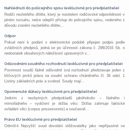
Nahlédnutí do policejního spisu (exkluzivně pro předplatitele)
Rodiči nezletilého dítěte, který je nositelem rodičovské odpovědnosti v
plném rozsahu, nelze odepřít přístup do policejního spisu, vedeného z
důvodu zranění nezletilého dítěte,...
Odpor
Pokud není k podání v elektronické podobě připojen podpis podle
zvláštních předpisů, jedná se po účinnosti zákona č. 298/2016 Sb. o
nedostatek obsahových náležitostí upravených v...
Odůvodnění soudního rozhodnutí (exkluzivně pro předplatitele)
Povinnost soudů řádně odůvodnit svá rozhodnutí představuje jeden z
klíčových prvků práva na soudní ochranu chráněného čl. 36 odst. 1
Listiny základních práv a svobod. Soudy mají...
Opomenuté důkazy (exkluzivně pro předplatitele)
Jedním z nezbytných předpokladů jakéhokoliv – řádného i
mimořádného – vydržení je držba věci. Držba zahrnuje faktické
ovládání věci (corpus possessionis) a současně...
Právo EU (exkluzivně pro předplatitele)
Odmítl-li Nejvyšší soud dovolání stěžovatelky jako nepřípustné ve