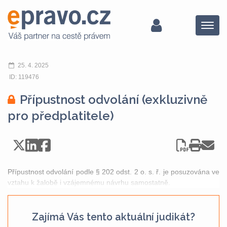
Menu
25. 4. 2025
ID: 119476
Přípustnost odvolání (exkluzivně
pro předplatitele)
Přípustnost odvolání podle § 202 odst. 2 o. s. ř. je posuzována ve
vztahu k žalobě i vzájemnému návrhu samostatně.
Zajímá Vás tento aktuální judikát?