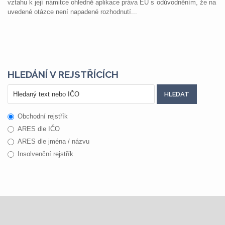
vztahu k její námitce ohledně aplikace práva EU s odůvodněním, že na
uvedené otázce není napadené rozhodnutí...
HLEDÁNÍ V REJSTŘÍCÍCH
Obchodní rejstřík
ARES dle IČO
ARES dle jména / názvu
Insolvenční rejstřík