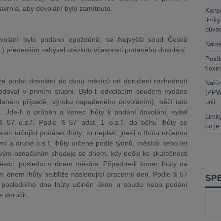
rhla, aby dovolání bylo zamítnuto.
Kone
limit
důvo
volání bylo podáno opožděně, se Nejvyšší soud České
Náhr
.ř.) především zabýval otázkou včasnosti podaného dovolání.
Prodl
flexi
ůže podat dovolání do dvou měsíců od doručení rozhodnutí
Naříz
odoval v prvním stupni. Bylo-li odvolacím soudem vydáno
(PPWR
 daném případě, výroku napadeného dovoláním), běží tato
unii
 Jde-li o průběh a konec lhůty k podání dovolání, vyšel
Limit
 57 o.s.ř. Podle § 57 odst. 1 o.s.ř. do běhu lhůty se
co je
ti určující počátek lhůty; to neplatí, jde-li o lhůtu určenou
vní a druhé o.s.ř. lhůty určené podle týdnů, měsíců nebo let
 svým označením shoduje se dnem, kdy došlo ke skutečnosti
 měsíci, posledním dnem měsíce. Připadne-li konec lhůty na
m dnem lhůty nejblíže následující pracovní den. Podle § 57
-li posledního dne lhůty učiněn úkon u soudu nebo podání
 doručit.