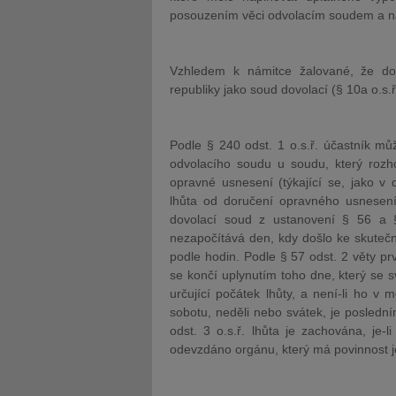
posouzením věci odvolacím soudem a nav
Vzhledem k námitce žalované, že do
republiky jako soud dovolací (§ 10a o.s
Podle § 240 odst. 1 o.s.ř. účastník m
odvolacího soudu u soudu, který rozh
opravné usnesení (týkající se, jako v
lhůta od doručení opravného usnesení.
dovolací soud z ustanovení § 56 a §
nezapočítává den, kdy došlo ke skutečnos
podle hodin. Podle § 57 odst. 2 věty pr
se končí uplynutím toho dne, který se
určující počátek lhůty, a není-li ho v
sobotu, neděli nebo svátek, je poslední
odst. 3 o.s.ř. lhůta je zachována, je
odevzdáno orgánu, který má povinnost je