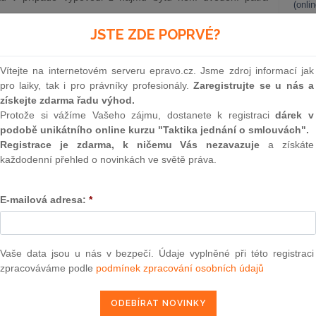
(onli
2
JSTE ZDE POPRVÉ?
Prakt
smluv
bliky sp.zn. 26 Cdo 813/2002, ze dne 20.5.2002)
Vítejte na internetovém serveru epravo.cz. Jsme zdroj informací jak
0
pro laiky, tak i pro právníky profesionály.
Zaregistrujte se u nás a
Prakt
získejte zdarma řadu výhod.
l ve věci žalobkyně Z. M., zastoupené advokátem, proti
judik
Protože si vážíme Vašeho zájmu, dostanete k registraci
dárek v
oupeným advokátem, o přivolení k výpovědi z nájmu bytu,
podobě unikátního online kurzu "Taktika jednání o smlouvách".
8 pod sp. zn. 11 C 71/2000, o dovolání žalobkyně proti
ONL
Registrace je zdarma, k ničemu Vás nezavazuje
a získáte
ne 21. listopadu 2001, č. j. 23 Co 440/2001-78, tak, že
každodenní přehled o novinkách ve světě práva.
ne 21. listopadu 2001, č. j. 23 Co 440/2001-78, ve znění
Vnos
3 Co 440/2001-80, se zrušuje a věc se vrací tomuto soudu k
valor
soud
E-mailová adresa:
*
Výpo
neom
Nová 
Vaše data jsou u nás v bezpečí. Údaje vyplněné při této registraci
zpracováváme podle
podmínek zpracování osobních údajů
Změn
ho stupně) rozsudkem ze dne 29. června 2001, č. j. 11 C
energ
volil k výpovědi z nájmu „bytu č. 3, o velikosti 2+1 s
 adrese P.” (dále jen „předmětný byt”, resp. „byt”), určil, že
Čern