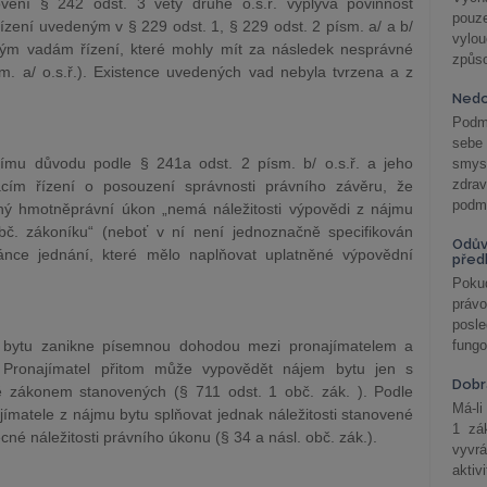
vení § 242 odst. 3 věty druhé o.s.ř. vyplývá povinnost
pouze
zení uvedeným v § 229 odst. 1, § 229 odst. 2 písm. a/ a b/
vylo
 jiným vadám řízení, které mohly mít za následek nesprávné
způs
m. a/ o.s.ř.). Existence uvedených vad nebyla tvrzena a z
Nedo
Podm
sebe
ímu důvodu podle § 241a odst. 2 písm. b/ o.s.ř. a jeho
smys
zdra
acím řízení o posouzení správnosti právního závěru, že
podmí
ný hmotněprávní úkon „nemá náležitosti výpovědi z nájmu
č. zákoníku“ (neboť v ní není jednoznačně specifikován
Odův
ánce jednání, které mělo naplňovat uplatněné výpovědní
před
Pokud
práv
posle
m bytu zanikne písemnou dohodou mezi pronajímatelem a
fungo
Pronajímatel přitom může vypovědět nájem bytu jen s
Dobrá
ě zákonem stanovených (§ 711 odst. 1 obč. zák. ). Podle
Má-li
ímatele z nájmu bytu splňovat jednak náležitosti stanovené
1 zá
cné náležitosti právního úkonu (§ 34 a násl. obč. zák.).
vyvrá
aktiv