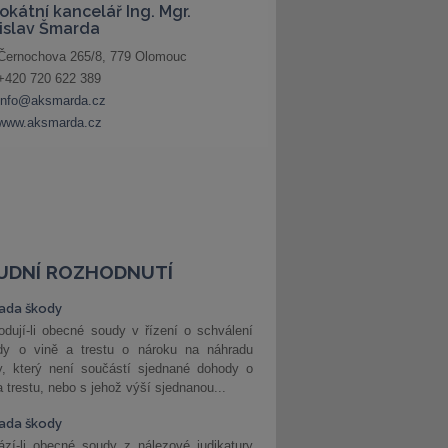
UDNÍ ROZHODNUTÍ
ada škody
dují-li obecné soudy v řízení o schválení
dy o vině a trestu o nároku na náhradu
y, který není součástí sjednané dohody o
a trestu, nebo s jehož výší sjednanou...
ada škody
zí-li obecné soudy z nálezové judikatury