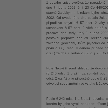
Z obsahu spisu vyplývá, že napadený 
dne 7. ledna 2002, č. j. 23 Co 440/20
stupně žalobkyni – k rukám jejího zás
2002. Od uvedeného dne počala žalobky
připadl ve smyslu § 57 odst. 2 věty p
ustanovení § 57 odst. 2 větě druhé o.
pracovní den, tedy úterý 2. dubna 2002
poštovní přepravě dne 29. března 200
zákonné (procesní) lhůtě plynoucí od 
první o.s.ř.), resp. v daném případě 
o.s.ř.) ze dne 7. ledna 2002, č. j. 23 Co
Poté Nejvyšší soud shledal, že dovolán
(§ 240 odst. 1 o.s.ř.), za splnění pod
odst. 2 o.s.ř.) a je přípustné podle § 23
odvolací soud změnil (ve vztahu k žalo
Podle § 242 odst. 1 a 3 o.s.ř. dovolac
kterém byl jeho výrok napaden; přitom 