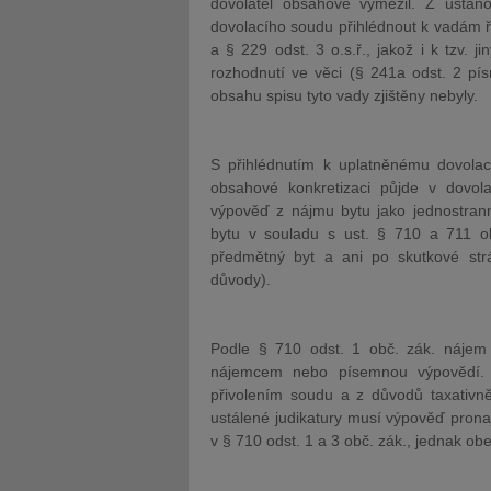
dovolatel obsahově vymezil. Z ustano
dovolacího soudu přihlédnout k vadám ří
a § 229 odst. 3 o.s.ř., jakož i k tzv.
rozhodnutí ve věci (§ 241a odst. 2 pís
obsahu spisu tyto vady zjištěny nebyly.
S přihlédnutím k uplatněnému dovolac
obsahové konkretizaci půjde v dovol
výpověď z nájmu bytu jako jednostran
bytu v souladu s ust. § 710 a 711 ob
předmětný byt a ani po skutkové str
důvody).
Podle § 710 odst. 1 obč. zák. náje
nájemcem nebo písemnou výpovědí. 
přivolením soudu a z důvodů taxativn
ustálené judikatury musí výpověď pronaj
v § 710 odst. 1 a 3 obč. zák., jednak obe