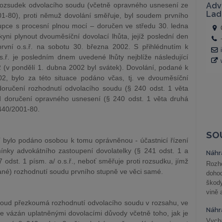
rozsudek odvolacího soudu (včetně opravného usnesení ze
01-80), proti němuž dovolání směřuje, byl soudem prvního
tupce s procesní plnou mocí – doručen ve středu 30. ledna
ni plynout dvouměsíční dovolací lhůta, jejíž poslední den
rvní o.s.ř. na sobotu 30. března 2002. S přihlédnutím k
s.ř. je posledním dnem uvedené lhůty nejblíže následující
 (v pondělí 1. dubna 2002 byl svátek). Dovolání, podané k
2, bylo za této situace podáno včas, tj. ve dvouměsíční
doručení rozhodnutí odvolacího soudu (§ 240 odst. 1 věta
od doručení opravného usnesení (§ 240 odst. 1 věta druhá
 440/2001-80.
SO
í bylo podáno osobou k tomu oprávněnou - účastnicí řízení
mínky advokátního zastoupení dovolatelky (§ 241 odst. 1 a
Náhr
7 odst. 1 písm. a/ o.s.ř., neboť směřuje proti rozsudku, jímž
Rozho
vané) rozhodnutí soudu prvního stupně ve věci samé.
doho
škod
vině 
í soud přezkoumá rozhodnutí odvolacího soudu v rozsahu, ve
Náhr
je vázán uplatněnými dovolacími důvody včetně toho, jak je
Vychá