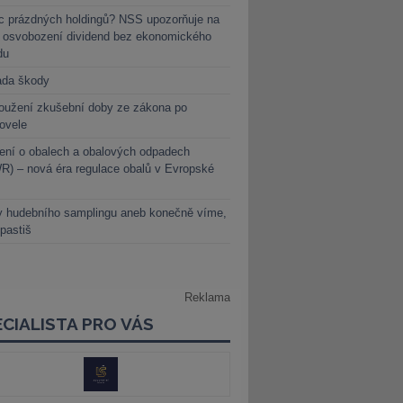
c prázdných holdingů? NSS upozorňuje na
y osvobození dividend bez ekonomického
du
ada škody
oužení zkušební doby ze zákona po
novele
ení o obalech a obalových odpadech
) – nová éra regulace obalů v Evropské
y hudebního samplingu aneb konečně víme,
 pastiš