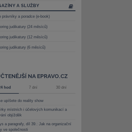
AZÍNY A SLUŽBY
o právníky a poradce (e-book)
oring judikatury (24 měsíců)
oring judikatury (12 měsíců)
oring judikatury (6 měsíců)
JČTENĚJŠÍ NA EPRAVO.CZ
24 hod
7 dní
30 dní
e upíšete do reality show
rky místních i účelových komunikací a
vání objížděk
s a paragrafy, díl 39.: Jak na organizační
y ve společnosti