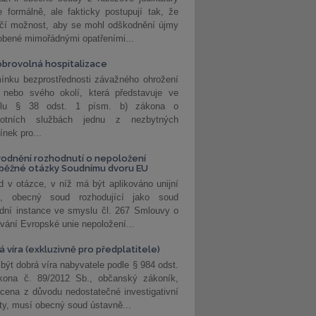
 formálně, ale fakticky postupují tak, že
učí možnost, aby se mohl odškodnění újmy
obené mimořádnými opatřeními...
brovolná hospitalizace
ínku bezprostřednosti závažného ohrožení
 nebo svého okolí, která představuje ve
lu § 38 odst. 1 písm. b) zákona o
votních službách jednu z nezbytných
nek pro...
odnění rozhodnutí o nepoložení
běžné otázky Soudnímu dvoru EU
 v otázce, v níž má být aplikováno unijní
o, obecný soud rozhodující jako soud
dní instance ve smyslu čl. 267 Smlouvy o
vání Evropské unie nepoložení...
 víra (exkluzivně pro předplatitele)
 být dobrá víra nabyvatele podle § 984 odst.
kona č. 89/2012 Sb., občanský zákoník,
cena z důvodu nedostatečné investigativní
ity, musí obecný soud ústavně...