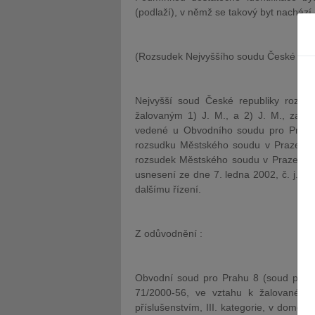
(podlaží), v němž se takový byt nachází.
(Rozsudek Nejvyššího soudu České repu
Nejvyšší soud České republiky rozhod
žalovaným 1) J. M., a 2) J. M., zast
vedené u Obvodního soudu pro Prahu 
rozsudku Městského soudu v Praze ze d
rozsudek Městského soudu v Praze ze d
usnesení ze dne 7. ledna 2002, č. j. 2
dalšímu řízení.
Z odůvodnění :
Obvodní soud pro Prahu 8 (soud první
71/2000-56, ve vztahu k žalované při
příslušenstvím, III. kategorie, v domě na