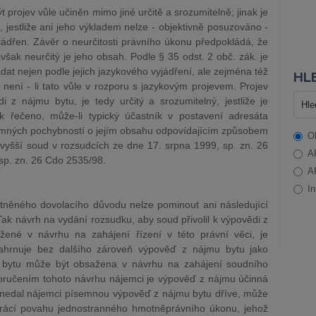
 projev vůle učiněn mimo jiné určitě a srozumitelně; jinak je
, jestliže ani jeho výkladem nelze - objektivně posuzováno -
vyjádřen. Závěr o neurčitosti právního úkonu předpokládá, že
avšak neurčitý je jeho obsah. Podle § 35 odst. 2 obč. zák. je
dat nejen podle jejich jazykového vyjádření, ale zejména též
HLE
, není - li tato vůle v rozporu s jazykovým projevem. Projev
i z nájmu bytu, je tedy určitý a srozumitelný, jestliže je
ak řečeno, může-li typický účastník v postavení adresáta
zumných pochybností o jejím obsahu odpovídajícím způsobem
O
vyšší soud v rozsudcích ze dne 17. srpna 1999, sp. zn. 26
A
sp. zn. 26 Cdo 2535/98.
A
In
tněného dovolacího důvodu nelze pominout ani následující
 Tak návrh na vydání rozsudku, aby soud přivolil k výpovědi z
ené v návrhu na zahájení řízení v této právní věci, je
ahrnuje bez dalšího zároveň výpověď z nájmu bytu jako
 bytu může být obsažena v návrhu na zahájení soudního
 doručením tohoto návrhu nájemci je výpověď z nájmu účinná
el nedal nájemci písemnou výpověď z nájmu bytu dříve, může
trácí povahu jednostranného hmotněprávního úkonu, jehož