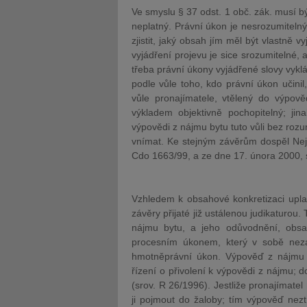
Ve smyslu § 37 odst. 1 obč. zák. musí být
neplatný. Právní úkon je nesrozumitelný
zjistit, jaký obsah jím měl být vlastně 
vyjádření projevu je sice srozumitelné, 
třeba právní úkony vyjádřené slovy vyklá
podle vůle toho, kdo právní úkon učinil
vůle pronajímatele, vtělený do výpověd
výkladem objektivně pochopitelný; jin
výpovědi z nájmu bytu tuto vůli bez ro
vnímat. Ke stejným závěrům dospěl Nej
Cdo 1663/99, a ze dne 17. února 2000, 
Vzhledem k obsahové konkretizaci upla
závěry přijaté již ustálenou judikaturou.
nájmu bytu, a jeho odůvodnění, obsaž
procesním úkonem, který v sobě nez
hmotněprávní úkon. Výpověď z nájmu
řízení o přivolení k výpovědi z nájmu;
(srov. R 26/1996). Jestliže pronajímat
ji pojmout do žaloby; tím výpověď nez