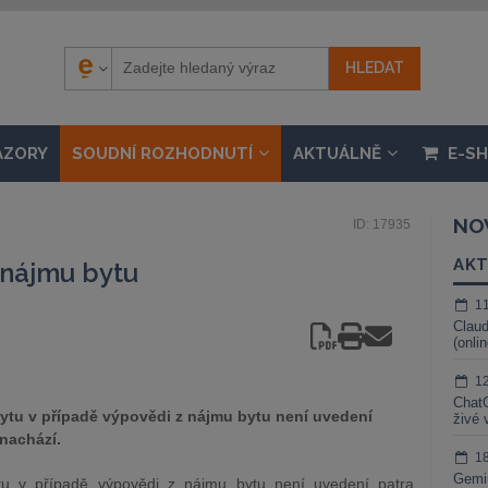
ÁZORY
SOUDNÍ ROZHODNUTÍ
AKTUÁLNĚ
E-S
NO
ID: 17935
AKT
 nájmu bytu
1
Claud
(onli
1
ChatG
ytu v případě výpovědi z nájmu bytu není uvedení
živé 
 nachází.
1
Gemin
ytu v případě výpovědi z nájmu bytu není uvedení patra