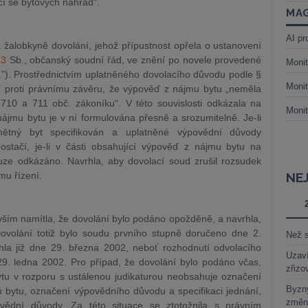
cí se bytových náhrad“.
MAG
AI pr
 žalobkyně dovolání, jehož přípustnost opřela o ustanovení
63
Sb., občanský soudní řád, ve znění po novele provedené
Monit
ř.”). Prostřednictvím uplatněného dovolacího důvodu podle §
Monit
jí proti právnímu závěru, že výpověď z nájmu bytu „neměla
 710 a 711 obč. zákoníku“. V této souvislosti odkázala na
Monit
ájmu bytu je v ní formulována přesně a srozumitelně. Je-li
mětný byt specifikován a uplatněné výpovědní důvody
postačí, je-li v části obsahující výpověď z nájmu bytu na
ouze odkázáno. Navrhla, aby dovolací soud zrušil rozsudek
mu řízení.
NE
vším namítla, že dovolání bylo podáno opožděně, a navrhla,
ovolání totiž bylo soudu prvního stupně doručeno dne 2.
Než s
la již dne 29. března 2002, neboť rozhodnutí odvolacího
Uzaví
. ledna 2002. Pro případ, že dovolání bylo podáno včas,
zřizo
tu v rozporu s ustálenou judikaturou neobsahuje označení
Byzny
 bytu, označení výpovědního důvodu a specifikaci jednání,
změn
vědní důvody. Za této situace se ztotožnila s právním