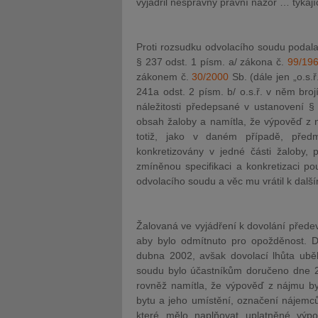
vyjádřil nesprávný právní názor … týkají
Proti rozsudku odvolacího soudu podala
§ 237 odst. 1 písm. a/ zákona č.
99/19
zákonem č.
30/2000
Sb. (dále jen „o.s.
241a odst. 2 písm. b/ o.s.ř. v něm bro
náležitosti předepsané v ustanovení §
obsah žaloby a namítla, že výpověď z n
totiž, jako v daném případě, před
konkretizovány v jedné části žaloby, 
zmíněnou specifikaci a konkretizaci p
odvolacího soudu a věc mu vrátil k další
Žalovaná ve vyjádření k dovolání přede
aby bylo odmítnuto pro opožděnost. D
dubna 2002, avšak dovolací lhůta uběh
soudu bylo účastníkům doručeno dne 29
rovněž namítla, že výpověď z nájmu by
bytu a jeho umístění, označení nájemců
které mělo naplňovat uplatněné výpo