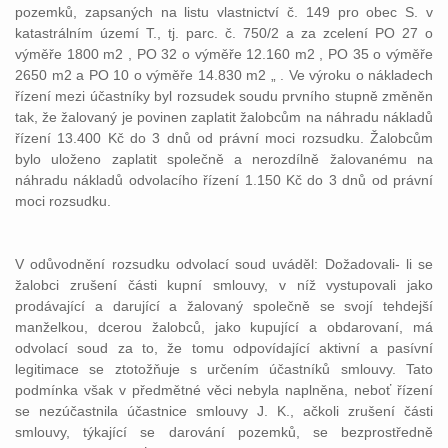
pozemků, zapsaných na listu vlastnictví č. 149 pro obec S. v
katastrálním území T., tj. parc. č. 750/2 a za zcelení PO 27 o
výměře 1800 m2 , PO 32 o výměře 12.160 m2 , PO 35 o výměře
2650 m2 a PO 10 o výměře 14.830 m2 „ . Ve výroku o nákladech
řízení mezi účastníky byl rozsudek soudu prvního stupně změněn
tak, že žalovaný je povinen zaplatit žalobcům na náhradu nákladů
řízení 13.400 Kč do 3 dnů od právní moci rozsudku. Žalobcům
bylo uloženo zaplatit společně a nerozdílně žalovanému na
náhradu nákladů odvolacího řízení 1.150 Kč do 3 dnů od právní
moci rozsudku.
V odůvodnění rozsudku odvolací soud uváděl: Dožadovali- li se
žalobci zrušení části kupní smlouvy, v níž vystupovali jako
prodávající a darující a žalovaný společně se svojí tehdejší
manželkou, dcerou žalobců, jako kupující a obdarovaní, má
odvolací soud za to, že tomu odpovídající aktivní a pasívní
legitimace se ztotožňuje s určením účastníků smlouvy. Tato
podmínka však v předmětné věci nebyla naplněna, neboť řízení
se nezúčastnila účastnice smlouvy J. K., ačkoli zrušení části
smlouvy, týkající se darování pozemků, se bezprostředně