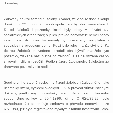
domáhají.
Žalovaný navrhl zamítnutí žaloby. Uváděl, že v souvislosti s koupí
domku čp. 22 v obci S., získali společně s bývalou manželkou J.
K. od žalobců i pozemky, které byly tehdy v užívání tzv.
socialistických organizací; o jejich převod nabyvatelé neměli tehdy
zájem, ale tyto pozemky musely být převedeny bezúplatně v
souvislosti s prodejem domu. Když bylo jeho manželství s J. K.,
dcerou žalobců, rozvedeno, prodali oba bývalí manželé tyto
pozemky, získané bezúplatně od žalobců, a za ně stržené částky
si rovným dílem rozdělili. Podle názoru žalovaného žalobcům za
darované pozemky nic nedluží.
Soud prvního stupně vyslechl v řízení žalobce i žalovaného, jako
účastníky řízení, vyslechl svědkyni J. K. a provedl důkaz listinnými
doklady, předloženými účastníky řízení. Rozsudkem Okresního
soudu Brno-venkov z 30.4.1996, čj. 8 C 626/93-23, bylo
rozhodnuto, že se zrušuje smlouva o převodu nemovitostí ze
6.5.1980, jež byla registrována bývalým Státním notářstvím Brno-