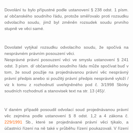
Dovolání tu bylo přípustné podle ustanovení § 238 odst. 1 písm.
a/ občanského soudního řádu, protože směřovalo proti rozsudku
odvolacího soudu, jímž byl změněn rozsudek soudu prvního
stupně ve věci samé.
Dovolatel vytýkal rozsudku odvolacího soudu, že spočívá na
nesprávném právním posouzení věci.
Nesprávné právní posouzení věci ve smyslu ustanovení § 241
odst. 3 písm. d/ občanského soudního řádu může spočívat buď v
tom, že soud použije na projednávanou právní věc nesprávný
právní předpis anebo si použitý právní předpis nesprávně vyloží /
viz k tomu z rozhodnutí uveřejněného pod č. 3/1998 Sbírky
soudních rozhodnutí a stanovisek text na str. 13 (45)/.
V daném případě posoudil odvolací soud projednávanou právní
věc zejména podle ustanovení § 8 odst. 1,2 a 4 zákona č.
229/1991
Sb., které se projednávané právní věci týkalo, a
účastníci řízení na ně také v průběhu řízení poukazovali. V řízení