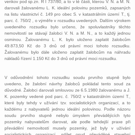
venkov pod sp.zn. R I 737/80, a to v té části, kterou V. N. a M. N.
darovali žalovanému L. K. ideální polovinu pozemků, zapsaných
na listu vlastnictví č. 149 pro obec S. v katastrálním území T., tj.
parc. č. 750/2 , o výměře v rozsudku uvedených. Dalším výrokem
uvedeného rozsudku bylo určeno, že spoluvlastníky těchto
nemovitostí se stávají žalobci V. N. a M. N., a to každý jednou
osminou. Žalovanému L. K. bylo uloženo zaplatit žalobcům
49.873,50 Kč do 3 dnů od právní moci tohoto rozsudku.
Žalovanému bylo dále uloženo zaplatit žalobcům na náhradu
nákladů řízení 1.150 Kč do 3 dnů od právní moci rozsudku.
V odůvodnění tohoto rozsudku soudu prvního stupně bylo
uvedeno, že žalobní návrhy žalobců pokládal tento soud za
důvodné. Žalobci darovali smlouvou ze 6.5.1980 žalovanému a J.
K. pozemky vedené pod parc. č. 750/2 v katastrálním území T.,
které byly tehdy v užívání tzv. socialistických organizací, a to
každému z nabyvatelů jednou ideální polovinou. Podle názoru
soudu prvního stupně nebylo úmyslem převádějících tyto
pozemky nabyvatelům darovat, ale podle tehdejší praxe při
převádění nemovitostí musely pozemky, jež byly v užívání
socialistických organizací, sdílet osud převáděné stavební