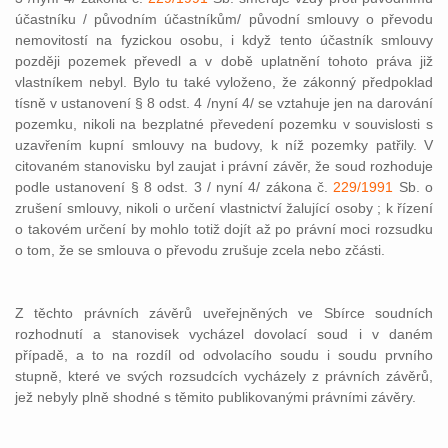
účastníku / původním účastníkům/ původní smlouvy o převodu
nemovitostí na fyzickou osobu, i když tento účastník smlouvy
později pozemek převedl a v době uplatnění tohoto práva již
vlastníkem nebyl. Bylo tu také vyloženo, že zákonný předpoklad
tísně v ustanovení § 8 odst. 4 /nyní 4/ se vztahuje jen na darování
pozemku, nikoli na bezplatné převedení pozemku v souvislosti s
uzavřením kupní smlouvy na budovy, k níž pozemky patřily. V
citovaném stanovisku byl zaujat i právní závěr, že soud rozhoduje
podle ustanovení § 8 odst. 3 / nyní 4/ zákona č.
229/1991
Sb. o
zrušení smlouvy, nikoli o určení vlastnictví žalující osoby ; k řízení
o takovém určení by mohlo totiž dojít až po právní moci rozsudku
o tom, že se smlouva o převodu zrušuje zcela nebo zčásti.
Z těchto právních závěrů uveřejněných ve Sbírce soudních
rozhodnutí a stanovisek vycházel dovolací soud i v daném
případě, a to na rozdíl od odvolacího soudu i soudu prvního
stupně, které ve svých rozsudcích vycházely z právních závěrů,
jež nebyly plně shodné s těmito publikovanými právními závěry.