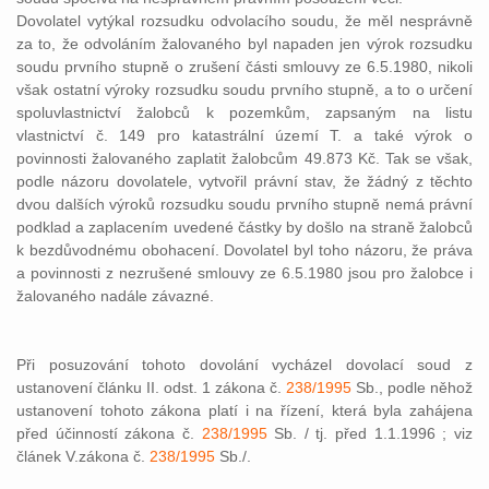
Dovolatel vytýkal rozsudku odvolacího soudu, že měl nesprávně
za to, že odvoláním žalovaného byl napaden jen výrok rozsudku
soudu prvního stupně o zrušení části smlouvy ze 6.5.1980, nikoli
však ostatní výroky rozsudku soudu prvního stupně, a to o určení
spoluvlastnictví žalobců k pozemkům, zapsaným na listu
vlastnictví č. 149 pro katastrální území T. a také výrok o
povinnosti žalovaného zaplatit žalobcům 49.873 Kč. Tak se však,
podle názoru dovolatele, vytvořil právní stav, že žádný z těchto
dvou dalších výroků rozsudku soudu prvního stupně nemá právní
podklad a zaplacením uvedené částky by došlo na straně žalobců
k bezdůvodnému obohacení. Dovolatel byl toho názoru, že práva
a povinnosti z nezrušené smlouvy ze 6.5.1980 jsou pro žalobce i
žalovaného nadále závazné.
Při posuzování tohoto dovolání vycházel dovolací soud z
ustanovení článku II. odst. 1 zákona č.
238/1995
Sb., podle něhož
ustanovení tohoto zákona platí i na řízení, která byla zahájena
před účinností zákona č.
238/1995
Sb. / tj. před 1.1.1996 ; viz
článek V.zákona č.
238/1995
Sb./.