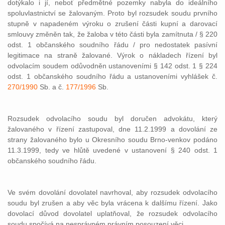
dotýkalo i jí, neboť předmětné pozemky nabyla do ideálního
spoluvlastnictví se žalovaným. Proto byl rozsudek soudu prvního
stupně v napadeném výroku o zrušení části kupní a darovací
smlouvy změněn tak, že žaloba v této části byla zamítnuta / § 220
odst. 1 občanského soudního řádu / pro nedostatek pasívní
legitimace na straně žalované. Výrok o nákladech řízení byl
odvolacím soudem odůvodněn ustanoveními § 142 odst. 1 § 224
odst. 1 občanského soudního řádu a ustanoveními vyhlášek č.
270/1990
Sb. a č.
177/1996
Sb.
Rozsudek odvolacího soudu byl doručen advokátu, který
žalovaného v řízení zastupoval, dne 11.2.1999 a dovolání ze
strany žalovaného bylo u Okresního soudu Brno-venkov podáno
11.3.1999, tedy ve hlůtě uvedené v ustanovení § 240 odst. 1
občanského soudního řádu.
Ve svém dovolání dovolatel navrhoval, aby rozsudek odvolacího
soudu byl zrušen a aby věc byla vrácena k dalšímu řízení. Jako
dovolací důvod dovolatel uplatňoval, že rozsudek odvolacího
soudu spočívá na nesprávném právním posouzení věci.