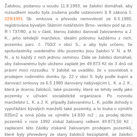
Žalobou, podanou u soudu 11.8.1993, se žalobci domáhali, aby
rozsudkem soudu byla zrušena podle ustanovení § 8 zákona č.
229/1991
Sb. smlouva o převodu nemovitostí ze 6.5.1980,
registrována bývalým Státním notářstvím Brno- venkov pod sp.zn.
R I 737/80, a to v části, kterou žalobci darovali žalovanému a J.
K., jeho tehdejší manželce, ideální polovinu každému z nich,
pozemku parc. č. 750/2 v obci S., a aby bylo určeno, že
spoluvlastníky uvedeného dílu pozemku jsou žalobci V. N. a M.
N., a to každý z nich jednou osminou. Dále se žalobci domáhali,
aby žalovanému bylo uloženo zaplatit jim 49.873 Kč do 3 dnů od
právní moci rozsudku. V žalobě se uvádělo, že v souvislosti s
prodejem rodinného domku čp. 22 v obci S. byly podle kupní a
darovací smlouvy ze 6.5.1980 darovány nabývajícím L. K. a J. K.,
která je dcerou žalobců, také pozemky, které se tehdy vedly jako
pozemky v užívání socialistické organizace. Po rozvodu
manželství L. K. a J. K. připadly žalovanému L. K. podle dohody o
vypořádání bývalých manželů také pozemky, a to louka o výměře
835m2 a orná půda ve výměře 14.830 m2 ; za prodej těchto
pozemků v roce 1992 získal žalovaný celkem 49.873,50 Kč ;
zaplacení této částky získané žalovaným prodejem pozemků,
které byly převedeny ze stany žalobců bezúplatně, se žalobci