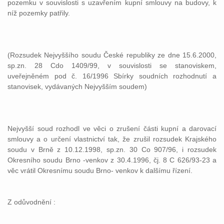
pozemku v souvislosti s uzavřením kupní smlouvy na budovy, k
níž pozemky patřily.
(Rozsudek Nejvyššího soudu České republiky ze dne 15.6.2000,
sp.zn. 28 Cdo 1409/99, v souvislosti se stanoviskem,
uveřejněném pod č. 16/1996 Sbírky soudních rozhodnutí a
stanovisek, vydávaných Nejvyšším soudem)
Nejvyšší soud rozhodl ve věci o zrušení části kupní a darovací
smlouvy a o určení vlastnictví tak, že zrušil rozsudek Krajského
soudu v Brně z 10.12.1998, sp.zn. 30 Co 907/96, i rozsudek
Okresního soudu Brno -venkov z 30.4.1996, čj. 8 C 626/93-23 a
věc vrátil Okresnímu soudu Brno- venkov k dalšímu řízení.
Z odůvodnění :