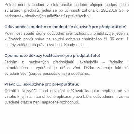
Pokud není k podání v elektronické podobě připojen podpis podle
zvláštních předpisů, jedná se po účinnosti zákona č. 298/2016 Sb. o
nedostatek obsahových náležitostí upravených v...
Odůvodnění soudního rozhodnutí (exkluzivně pro předplatitele)
Povinnost soudů řádně odůvodnit svá rozhodnutí představuje jeden z
klíčových prvků práva na soudní ochranu chráněného čl. 36 odst. 1
Listiny základních práv a svobod. Soudy mají...
Opomenuté důkazy (exkluzivně pro předplatitele)
Jedním z nezbytných předpokladů jakéhokoliv – řádného i
mimořádného – vydržení je držba věci. Držba zahrnuje faktické
ovládání věci (corpus possessionis) a současně...
Právo EU (exkluzivně pro předplatitele)
Odmítl-li Nejvyšší soud dovolání stěžovatelky jako nepřípustné ve
vztahu k její námitce ohledně aplikace práva EU s odůvodněním, že na
uvedené otázce není napadené rozhodnutí...