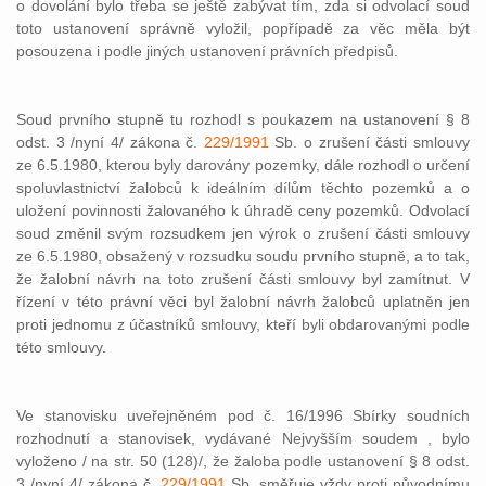
o dovolání bylo třeba se ještě zabývat tím, zda si odvolací soud
toto ustanovení správně vyložil, popřípadě za věc měla být
posouzena i podle jiných ustanovení právních předpisů.
Soud prvního stupně tu rozhodl s poukazem na ustanovení § 8
odst. 3 /nyní 4/ zákona č.
229/1991
Sb. o zrušení části smlouvy
ze 6.5.1980, kterou byly darovány pozemky, dále rozhodl o určení
spoluvlastnictví žalobců k ideálním dílům těchto pozemků a o
uložení povinnosti žalovaného k úhradě ceny pozemků. Odvolací
soud změnil svým rozsudkem jen výrok o zrušení části smlouvy
ze 6.5.1980, obsažený v rozsudku soudu prvního stupně, a to tak,
že žalobní návrh na toto zrušení části smlouvy byl zamítnut. V
řízení v této právní věci byl žalobní návrh žalobců uplatněn jen
proti jednomu z účastníků smlouvy, kteří byli obdarovanými podle
této smlouvy.
Ve stanovisku uveřejněném pod č. 16/1996 Sbírky soudních
rozhodnutí a stanovisek, vydávané Nejvyšším soudem , bylo
vyloženo / na str. 50 (128)/, že žaloba podle ustanovení § 8 odst.
3 /nyní 4/ zákona č.
229/1991
Sb. směřuje vždy proti původnímu