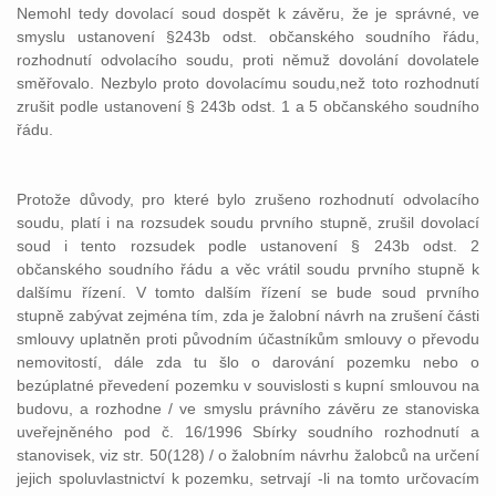
Nemohl tedy dovolací soud dospět k závěru, že je správné, ve
smyslu ustanovení §243b odst. občanského soudního řádu,
rozhodnutí odvolacího soudu, proti němuž dovolání dovolatele
směřovalo. Nezbylo proto dovolacímu soudu,než toto rozhodnutí
zrušit podle ustanovení § 243b odst. 1 a 5 občanského soudního
řádu.
Protože důvody, pro které bylo zrušeno rozhodnutí odvolacího
soudu, platí i na rozsudek soudu prvního stupně, zrušil dovolací
soud i tento rozsudek podle ustanovení § 243b odst. 2
občanského soudního řádu a věc vrátil soudu prvního stupně k
dalšímu řízení. V tomto dalším řízení se bude soud prvního
stupně zabývat zejména tím, zda je žalobní návrh na zrušení části
smlouvy uplatněn proti původním účastníkům smlouvy o převodu
nemovitostí, dále zda tu šlo o darování pozemku nebo o
bezúplatné převedení pozemku v souvislosti s kupní smlouvou na
budovu, a rozhodne / ve smyslu právního závěru ze stanoviska
uveřejněného pod č. 16/1996 Sbírky soudního rozhodnutí a
stanovisek, viz str. 50(128) / o žalobním návrhu žalobců na určení
jejich spoluvlastnictví k pozemku, setrvají -li na tomto určovacím