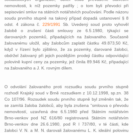
nemovitosti, k níž pozemky patřily ; o tom byli převodci při
sepisování smluv na státních notářstvích poučováni. Podle názoru
soudu prvního stupně na takový případ dopadá ustanovení § 8
odst. 4 zákona č.
229/1991
Sb. Uvedený soud proto vyhověl
žalobě o zrušení části smlouvy ze 6.5.1980, týkající se
darovaných pozemků, připadajících na žalovaného. Současně
žalovanému uložil, aby žalobcům zaplatit částku 49.873,50 Kč,
když v řízení bylo zjištěno, že za pozemky, darované žalobci,
obdržel žalovaný při jejich pozdějším prodeji částku odpovídající
polovině kupní ceny za pozemky, jež činila 89.946 Kč, připadající
na žalovaného a J. K. rovným dílem.
O odvolání žalovaného proti rozsudku soudu prvního stupně
rozhodl Krajský soud v Brně rozsudkem z 10.12.1998, sp.zn. 38
Co 107/96. Rozsudek soudu prvního stupně byl změněn tak, že
se zamítá žaloba žalobců, aby byla zrušena “smlouva o převodu
nemovitostí, uzavřená dne 6.5.1980 před Státním notářstvím
Brno-venkov pod NZ 616/80 registrovaná Státním notářstvím
Brno-venkov dne 26.6.1980, pod R I 737/80, v té části, kde
žalobci V. N. a M. N. darovali žalovanému L. K. ideální polovinu