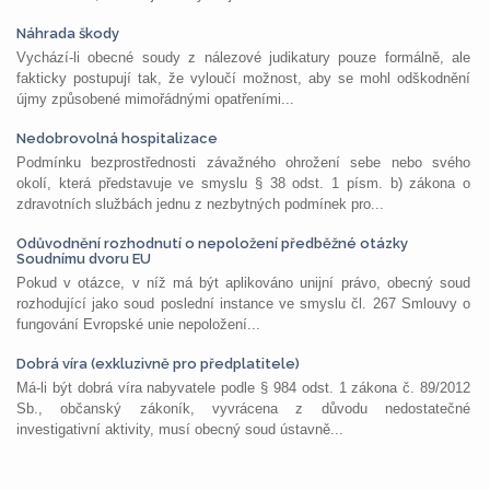
Náhrada škody
Vychází-li obecné soudy z nálezové judikatury pouze formálně, ale
fakticky postupují tak, že vyloučí možnost, aby se mohl odškodnění
újmy způsobené mimořádnými opatřeními...
Nedobrovolná hospitalizace
Podmínku bezprostřednosti závažného ohrožení sebe nebo svého
okolí, která představuje ve smyslu § 38 odst. 1 písm. b) zákona o
zdravotních službách jednu z nezbytných podmínek pro...
Odůvodnění rozhodnutí o nepoložení předběžné otázky
Soudnímu dvoru EU
Pokud v otázce, v níž má být aplikováno unijní právo, obecný soud
rozhodující jako soud poslední instance ve smyslu čl. 267 Smlouvy o
fungování Evropské unie nepoložení...
Dobrá víra (exkluzivně pro předplatitele)
Má-li být dobrá víra nabyvatele podle § 984 odst. 1 zákona č. 89/2012
Sb., občanský zákoník, vyvrácena z důvodu nedostatečné
investigativní aktivity, musí obecný soud ústavně...