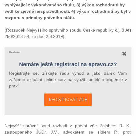
vyplývající z vykonávaného titulu, 3) výkon rozhodnutí by
vedl ke zjevné nespravedlnosti, 4) výkon rozhodnutí by byl v
rozporu s principy právního státu.
(Rozsudek Nejvyššího správního soudu České republiky č.j. 8 Afs
250/2018-54, ze dne 2.8.2019)
Reklama
Nemáte ještě registraci na epravo.cz?
Registrujte se, získejte řadu výhod a jako dárek Vám
zašleme aktuální online kurz na využití umělé inteligence v
praxi.
REGISTROVAT ZDE
Nejvyšší správní soud rozhodl v právní věci žalobce: R. K.,
zastoupeného JUDr. J.V., advokátem se sídlem P., proti