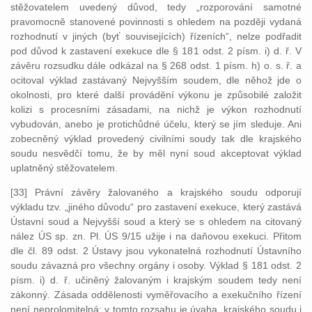
stěžovatelem uvedený důvod, tedy „rozporování samotné
pravomocně stanovené povinnosti s ohledem na později vydaná
rozhodnutí v jiných (byť souvisejících) řízeních“, nelze podřadit
pod důvod k zastavení exekuce dle § 181 odst. 2 písm. i) d. ř. V
závěru rozsudku dále odkázal na § 268 odst. 1 písm. h) o. s. ř. a
ocitoval výklad zastávaný Nejvyšším soudem, dle něhož jde o
okolnosti, pro které další provádění výkonu je způsobilé založit
kolizi s procesními zásadami, na nichž je výkon rozhodnutí
vybudován, anebo je protichůdné účelu, který se jím sleduje. Ani
zobecněný výklad provedený civilními soudy tak dle krajského
soudu nesvědčí tomu, že by měl nyní soud akceptovat výklad
uplatněný stěžovatelem.
[33] Právní závěry žalovaného a krajského soudu odporují
výkladu tzv. „jiného důvodu“ pro zastavení exekuce, který zastává
Ústavní soud a Nejvyšší soud a který se s ohledem na citovaný
nález ÚS sp. zn. Pl. ÚS 9/15 užije i na daňovou exekuci. Přitom
dle čl. 89 odst. 2 Ústavy jsou vykonatelná rozhodnutí Ústavního
soudu závazná pro všechny orgány i osoby. Výklad § 181 odst. 2
písm. i) d. ř. učiněný žalovaným i krajským soudem tedy není
zákonný. Zásada oddělenosti vyměřovacího a exekučního řízení
není neprolomitelná; v tomto rozsahu je úvaha krajského soudu i