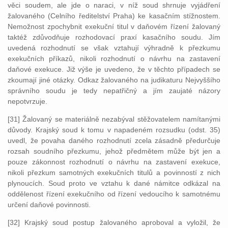
věci soudem, ale jde o naraci, v níž soud shrnuje vyjádření
žalovaného (Celního ředitelství Praha) ke kasačním stížnostem.
Nemožnost zpochybnit exekuční titul v daňovém řízení žalovaný
taktéž zdůvodňuje rozhodovací praxí kasačního soudu. Jím
uvedená rozhodnutí se však vztahují výhradně k přezkumu
exekučních příkazů, nikoli rozhodnutí o návrhu na zastavení
daňové exekuce. Již výše je uvedeno, že v těchto případech se
zkoumají jiné otázky. Odkaz žalovaného na judikaturu Nejvyššího
správního soudu je tedy nepatřičný a jím zaujaté názory
nepotvrzuje.
[31] Žalovaný se materiálně nezabýval stěžovatelem namítanými
důvody. Krajský soud k tomu v napadeném rozsudku (odst. 35)
uvedl, že povaha daného rozhodnutí zcela zásadně předurčuje
rozsah soudního přezkumu, jehož předmětem může být jen a
pouze zákonnost rozhodnutí o návrhu na zastavení exekuce,
nikoli přezkum samotných exekučních titulů a povinností z nich
plynoucích. Soud proto ve vztahu k dané námitce odkázal na
oddělenost řízení exekučního od řízení vedoucího k samotnému
určení daňové povinnosti.
[32] Krajský soud postup žalovaného aproboval a vyložil, že