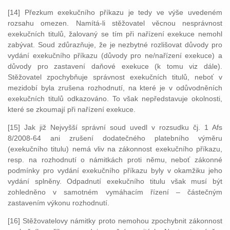
[14] Přezkum exekučního příkazu je tedy ve výše uvedeném
rozsahu omezen. Namítá-li stěžovatel věcnou nesprávnost
exekučních titulů, žalovaný se tím při nařízení exekuce nemohl
zabývat. Soud zdůrazňuje, že je nezbytné rozlišovat důvody pro
vydání exekučního příkazu (důvody pro ne/nařízení exekuce) a
důvody pro zastavení daňové exekuce (k tomu viz dále).
Stěžovatel zpochybňuje správnost exekučních titulů, neboť v
mezidobí byla zrušena rozhodnutí, na které je v odůvodněních
exekučních titulů odkazováno. To však nepředstavuje okolnosti,
které se zkoumají při nařízení exekuce.
[15] Jak již Nejvyšší správní soud uvedl v rozsudku čj. 1 Afs
8/2008-64 ani zrušení dodatečného platebního výměru
(exekučního titulu) nemá vliv na zákonnost exekučního příkazu,
resp. na rozhodnutí o námitkách proti němu, neboť zákonné
podmínky pro vydání exekučního příkazu byly v okamžiku jeho
vydání splněny. Odpadnutí exekučního titulu však musí být
zohledněno v samotném vymáhacím řízení – částečným
zastavením výkonu rozhodnutí.
[16] Stěžovatelovy námitky proto nemohou zpochybnit zákonnost