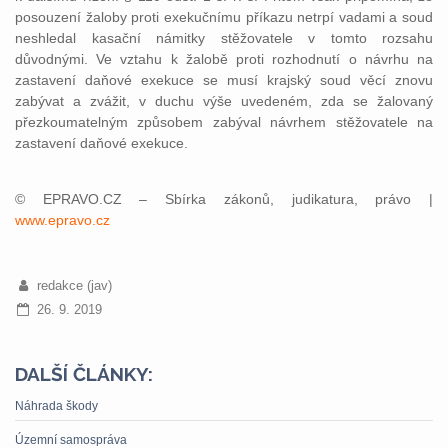
posouzení žaloby proti exekučnímu příkazu netrpí vadami a soud
neshledal kasační námitky stěžovatele v tomto rozsahu
důvodnými. Ve vztahu k žalobě proti rozhodnutí o návrhu na
zastavení daňové exekuce se musí krajský soud věcí znovu
zabývat a zvážit, v duchu výše uvedeném, zda se žalovaný
přezkoumatelným způsobem zabýval návrhem stěžovatele na
zastavení daňové exekuce.
© EPRAVO.CZ – Sbírka zákonů, judikatura, právo |
www.epravo.cz
redakce (jav)
26. 9. 2019
DALŠÍ ČLÁNKY:
Náhrada škody
Územní samospráva