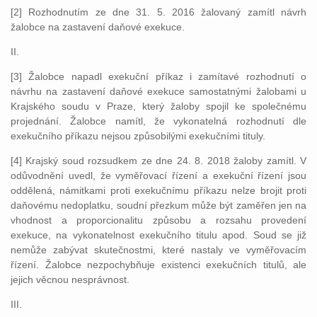
[2] Rozhodnutím ze dne 31. 5. 2016 žalovaný zamítl návrh
žalobce na zastavení daňové exekuce.
II.
[3] Žalobce napadl exekuční příkaz i zamítavé rozhodnutí o
návrhu na zastavení daňové exekuce samostatnými žalobami u
Krajského soudu v Praze, který žaloby spojil ke společnému
projednání. Žalobce namítl, že vykonatelná rozhodnutí dle
exekučního příkazu nejsou způsobilými exekučními tituly.
[4] Krajský soud rozsudkem ze dne 24. 8. 2018 žaloby zamítl. V
odůvodnění uvedl, že vyměřovací řízení a exekuční řízení jsou
oddělená, námitkami proti exekučnímu příkazu nelze brojit proti
daňovému nedoplatku, soudní přezkum může být zaměřen jen na
vhodnost a proporcionalitu způsobu a rozsahu provedení
exekuce, na vykonatelnost exekučního titulu apod. Soud se již
nemůže zabývat skutečnostmi, které nastaly ve vyměřovacím
řízení. Žalobce nezpochybňuje existenci exekučních titulů, ale
jejich věcnou nesprávnost.
III.