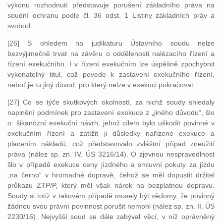
výkonu rozhodnutí představuje porušení základního práva na
soudní ochranu podle čl. 36 odst. 1 Listiny základních práv a
svobod.
[26] S ohledem na judikaturu Ústavního soudu nelze
bezvýjimečně trvat na závěru o oddělenosti nalézacího řízení a
řízení exekučního. I v řízení exekučním lze úspěšně zpochybnit
vykonatelný titul, což povede k zastavení exekučního řízení,
neboť je tu jiný důvod, pro který nelze v exekuci pokračovat.
[27] Co se týče skutkových okolností, za nichž soudy shledaly
naplnění podmínek pro zastavení exekuce z „jiného důvodu“, šlo
o: šikanózní exekuční návrh, jehož cílem bylo uškodit povinné v
exekučním řízení a zatížit ji důsledky nařízené exekuce a
placením nákladů, což představovalo zvláštní případ zneužití
práva (nález sp. zn. IV. ÚS 3216/14). O zjevnou nespravedlnost
šlo v případě exekuce ceny jízdného a smluvní pokuty za jízdu
„na černo“ v hromadné dopravě, čehož se měl dopustit držitel
průkazu ZTP/P, který měl však nárok na bezplatnou dopravu.
Soudy si totiž v takovém případě musely být vědomy, že povinný
žádnou svou právní povinnost porušit nemohl (nález sp. zn. II. ÚS
2230/16). Nejvyšší soud se dále zabýval věcí, v níž oprávněný