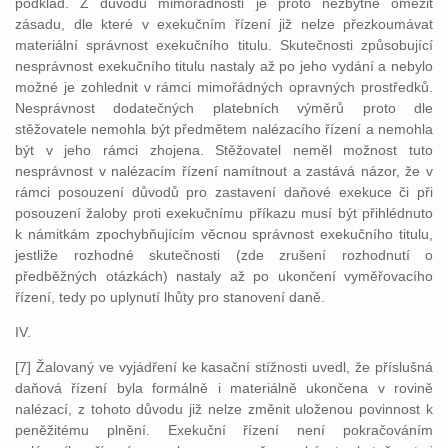
podklad. Z důvodu mimořádnosti je proto nezbytné omezit
zásadu, dle které v exekučním řízení již nelze přezkoumávat
materiální správnost exekučního titulu. Skutečnosti způsobující
nesprávnost exekučního titulu nastaly až po jeho vydání a nebylo
možné je zohlednit v rámci mimořádných opravných prostředků.
Nesprávnost dodatečných platebních výměrů proto dle
stěžovatele nemohla být předmětem nalézacího řízení a nemohla
být v jeho rámci zhojena. Stěžovatel neměl možnost tuto
nesprávnost v nalézacím řízení namítnout a zastává názor, že v
rámci posouzení důvodů pro zastavení daňové exekuce či při
posouzení žaloby proti exekučnímu příkazu musí být přihlédnuto
k námitkám zpochybňujícím věcnou správnost exekučního titulu,
jestliže rozhodné skutečnosti (zde zrušení rozhodnutí o
předběžných otázkách) nastaly až po ukončení vyměřovacího
řízení, tedy po uplynutí lhůty pro stanovení daně.
IV.
[7] Žalovaný ve vyjádření ke kasační stížnosti uvedl, že příslušná
daňová řízení byla formálně i materiálně ukončena v rovině
nalézací, z tohoto důvodu již nelze změnit uloženou povinnost k
peněžitému plnění. Exekuční řízení není pokračováním