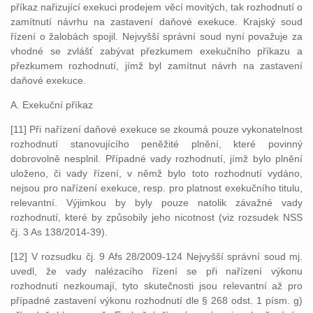
příkaz nařizující exekuci prodejem věcí movitých, tak rozhodnutí o
zamítnutí návrhu na zastavení daňové exekuce. Krajský soud
řízení o žalobách spojil. Nejvyšší správní soud nyní považuje za
vhodné se zvlášť zabývat přezkumem exekučního příkazu a
přezkumem rozhodnutí, jímž byl zamítnut návrh na zastavení
daňové exekuce.
A. Exekuční příkaz
[11] Při nařízení daňové exekuce se zkoumá pouze vykonatelnost
rozhodnutí stanovujícího peněžité plnění, které povinný
dobrovolně nesplnil. Případné vady rozhodnutí, jímž bylo plnění
uloženo, či vady řízení, v němž bylo toto rozhodnutí vydáno,
nejsou pro nařízení exekuce, resp. pro platnost exekučního titulu,
relevantní. Výjimkou by byly pouze natolik závažné vady
rozhodnutí, které by způsobily jeho nicotnost (viz rozsudek NSS
čj. 3 As 138/2014-39).
[12] V rozsudku čj. 9 Afs 28/2009-124 Nejvyšší správní soud mj.
uvedl, že vady nalézacího řízení se při nařízení výkonu
rozhodnutí nezkoumají, tyto skutečnosti jsou relevantní až pro
případné zastavení výkonu rozhodnutí dle § 268 odst. 1 písm. g)