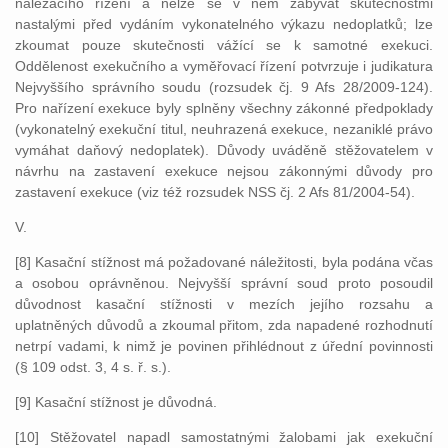
nalézacího řízení a nelze se v něm zabývat skutečnostmi
nastalými před vydáním vykonatelného výkazu nedoplatků; lze
zkoumat pouze skutečnosti vážící se k samotné exekuci.
Oddělenost exekučního a vyměřovací řízení potvrzuje i judikatura
Nejvyššího správního soudu (rozsudek čj. 9 Afs 28/2009-124).
Pro nařízení exekuce byly splněny všechny zákonné předpoklady
(vykonatelný exekuční titul, neuhrazená exekuce, nezaniklé právo
vymáhat daňový nedoplatek). Důvody uváděně stěžovatelem v
návrhu na zastavení exekuce nejsou zákonnými důvody pro
zastavení exekuce (viz též rozsudek NSS čj. 2 Afs 81/2004-54).
V.
[8] Kasační stížnost má požadované náležitosti, byla podána včas
a osobou oprávněnou. Nejvyšší správní soud proto posoudil
důvodnost kasační stížnosti v mezích jejího rozsahu a
uplatněných důvodů a zkoumal přitom, zda napadené rozhodnutí
netrpí vadami, k nimž je povinen přihlédnout z úřední povinnosti
(§ 109 odst. 3, 4 s. ř. s.).
[9] Kasační stížnost je důvodná.
[10] Stěžovatel napadl samostatnými žalobami jak exekuční