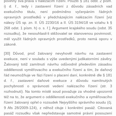
povinný svá práva v nalézacím řízení. Použití § 181 odst. 2 písm.
i) d. ř., tedy i zastavení řízení z důvodu zásadních vad
exekučního titulu, není podmíněno vyčerpáním řádných
opravných prostředků v předcházejícím nalézacím řízení [viz
nálezy ÚS sp. zn. II. ÚS 2230/16 a II. ÚS 3194/18 ve vztahu k §
268 odst. 1 písm. h) o. s. ř.]. Argument krajského soudu (odst. 35
rozsudku), že nesouhlasil-li stěžovatel se stanovenou povinností,
měl využít řádných opravných prostředků, proto nemá oporu v
zákoně.
[30] Důvod, proč žalovaný nevyhověl návrhu na zastavení
exekuce, není v souladu s výše uvedenými judikatorními závěry.
Žalovaný totiž zamítnutí návrhu odůvodnil především zásadou
oddělenosti vyměřovacího a exekučního řízení a tím, že daňový
řád neumožňuje ve fázi řízení o placení daní, konkrétně dle § 181
d. ř., zastavení daňové exekuce z důvodu namítnutých
pochybností o správnosti vedení nalézacího řízení (str. 3
rozhodnutí). Na tomto místě soud považuje za vhodné upozornit
též na to, že argument o oddělenosti exekučního a vyměřovacího
řízení žalovaný opřel o rozsudek Nejvyššího správního soudu (čj.
9 Afs 28/2009-124), z něhož cituje i konkrétní pasáž. Citovaná
pasáž rozsudku však nepředstavuje samotné právní posouzení