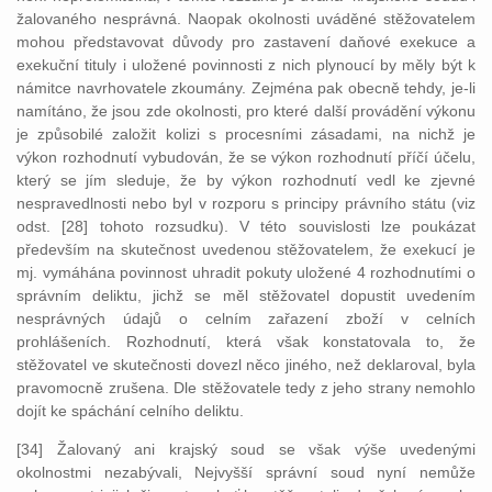
žalovaného nesprávná. Naopak okolnosti uváděné stěžovatelem
mohou představovat důvody pro zastavení daňové exekuce a
exekuční tituly i uložené povinnosti z nich plynoucí by měly být k
námitce navrhovatele zkoumány. Zejména pak obecně tehdy, je-li
namítáno, že jsou zde okolnosti, pro které další provádění výkonu
je způsobilé založit kolizi s procesními zásadami, na nichž je
výkon rozhodnutí vybudován, že se výkon rozhodnutí příčí účelu,
který se jím sleduje, že by výkon rozhodnutí vedl ke zjevné
nespravedlnosti nebo byl v rozporu s principy právního státu (viz
odst. [28] tohoto rozsudku). V této souvislosti lze poukázat
především na skutečnost uvedenou stěžovatelem, že exekucí je
mj. vymáhána povinnost uhradit pokuty uložené 4 rozhodnutími o
správním deliktu, jichž se měl stěžovatel dopustit uvedením
nesprávných údajů o celním zařazení zboží v celních
prohlášeních. Rozhodnutí, která však konstatovala to, že
stěžovatel ve skutečnosti dovezl něco jiného, než deklaroval, byla
pravomocně zrušena. Dle stěžovatele tedy z jeho strany nemohlo
dojít ke spáchání celního deliktu.
[34] Žalovaný ani krajský soud se však výše uvedenými
okolnostmi nezabývali, Nejvyšší správní soud nyní nemůže