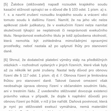
[5] Žalobce (stěžovatel) napadl rozsudek krajského soudu
kasační stížností opírající se o důvod dle § 103 odst. 1 písm. a) s.
ř. s. a navrhl zrušení rozsudku krajského soudu a vrácení věci
tomuto soudu k dalšímu řízení. Namítl, že na jeho věc nelze
aplikovat závěr judikatury, že v exekučním řízení nelze namítat
skutečnosti týkající se neplatnosti či nesprávnosti exekučního
titulu. Nesprávnost exekučního titulu je totiž způsobena okolností,
která nemohla být zohledněna mimořádnými opravnými
prostředky, neboť nastala až po uplynutí lhůty pro stanovení
daně.
[6] Shrnul, že dodatečné platební výměry stály na předběžných
otázkách – rozhodnutí vydaných v jiných řízeních, které však byly
až za několik let poté zrušeny. Nastal tedy důvod pro obnovu
řízení dle § 117 odst. 1 písm. d) d. ř. Obnova řízení je limitována
lhůtou pro stanovení daně. Takové časové omezení však
neobsahuje úprava obnovy řízení v občanském soudním řádu,
ani v trestním řádu. Z uvedeného stěžovatel dovozuje existenci
právního vakua v případě, že dojde k naplnění důvodů pro
obnovu řízení po lhůtě, v níž ji lze nařídit. Daňová povinnost, která
je nyní po stěžovateli exekucí vymáhána, nemá materiální