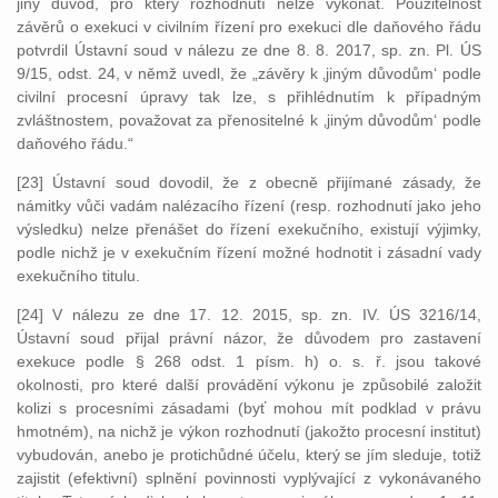
jiný důvod, pro který rozhodnutí nelze vykonat. Použitelnost
závěrů o exekuci v civilním řízení pro exekuci dle daňového řádu
potvrdil Ústavní soud v nálezu ze dne 8. 8. 2017, sp. zn. Pl. ÚS
9/15, odst. 24, v němž uvedl, že „závěry k ‚jiným důvodům‘ podle
civilní procesní úpravy tak lze, s přihlédnutím k případným
zvláštnostem, považovat za přenositelné k ‚jiným důvodům‘ podle
daňového řádu.“
[23] Ústavní soud dovodil, že z obecně přijímané zásady, že
námitky vůči vadám nalézacího řízení (resp. rozhodnutí jako jeho
výsledku) nelze přenášet do řízení exekučního, existují výjimky,
podle nichž je v exekučním řízení možné hodnotit i zásadní vady
exekučního titulu.
[24] V nálezu ze dne 17. 12. 2015, sp. zn. IV. ÚS 3216/14,
Ústavní soud přijal právní názor, že důvodem pro zastavení
exekuce podle § 268 odst. 1 písm. h) o. s. ř. jsou takové
okolnosti, pro které další provádění výkonu je způsobilé založit
kolizi s procesními zásadami (byť mohou mít podklad v právu
hmotném), na nichž je výkon rozhodnutí (jakožto procesní institut)
vybudován, anebo je protichůdné účelu, který se jím sleduje, totiž
zajistit (efektivní) splnění povinnosti vyplývající z vykonávaného