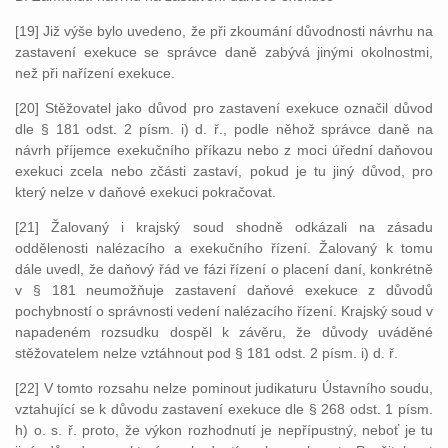
[19] Již výše bylo uvedeno, že při zkoumání důvodnosti návrhu na
zastavení exekuce se správce daně zabývá jinými okolnostmi,
než při nařízení exekuce.
[20] Stěžovatel jako důvod pro zastavení exekuce označil důvod
dle § 181 odst. 2 písm. i) d. ř., podle něhož správce daně na
návrh příjemce exekučního příkazu nebo z moci úřední daňovou
exekuci zcela nebo zčásti zastaví, pokud je tu jiný důvod, pro
který nelze v daňové exekuci pokračovat.
[21] Žalovaný i krajský soud shodně odkázali na zásadu
oddělenosti nalézacího a exekučního řízení. Žalovaný k tomu
dále uvedl, že daňový řád ve fázi řízení o placení daní, konkrétně
v § 181 neumožňuje zastavení daňové exekuce z důvodů
pochybností o správnosti vedení nalézacího řízení. Krajský soud v
napadeném rozsudku dospěl k závěru, že důvody uváděné
stěžovatelem nelze vztáhnout pod § 181 odst. 2 písm. i) d. ř.
[22] V tomto rozsahu nelze pominout judikaturu Ústavního soudu,
vztahující se k důvodu zastavení exekuce dle § 268 odst. 1 písm.
h) o. s. ř. proto, že výkon rozhodnutí je nepřípustný, neboť je tu