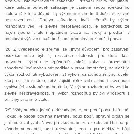
hlediska ústavněprávního zakázané. Přiznání práva na plnění,
které ústavní pořádek zakazuje, je zásadní vadou exekučního
titulu a již z toho důvodu by výkonem rozhodnutí došlo ke zjevné
nespravedlnosti. Druhým důvodem, kvůli němuž by výkon
rozhodnutí vedl ke zjevné nespravedlnosti, je skutečnost, že
nejen sjednání, ale i uplatnění práva na úroky z prodlení v
neústavní výši v exekučním řízení, představuje zneužití práva.
[28] Z uvedeného je zřejmé, že „jiným důvodem“ pro zastavení
exekuce může být: 1) existence okolností, pro které další
provádění výkonu je způsobilé založit kolizi s procesními
zásadami (byť mohou mít podklad v právu hmotném), na nichž je
výkon rozhodnutí vybudován, 2) výkon rozhodnutí se příčí účelu,
který se jím sleduje, totiž zajistit (efektivní) splnění povinnosti
vyplývající z vykonávaného titulu, 3) výkon rozhodnutí by vedl ke
zjevné nespravedlnosti, 4) výkon rozhodnutí by byl v rozporu s
principy právního státu.
[29] Vždy se však jedná o důvody jasné, na první pohled zřejmé.
Pokud je osoba povinná navrhne, soud popř. správní orgán se
jimi musí zabývat. Navíc při zkoumání, zda exekuční titul netrpí
zásadními vadami, není relevantní, zda a jak efektivně hájil