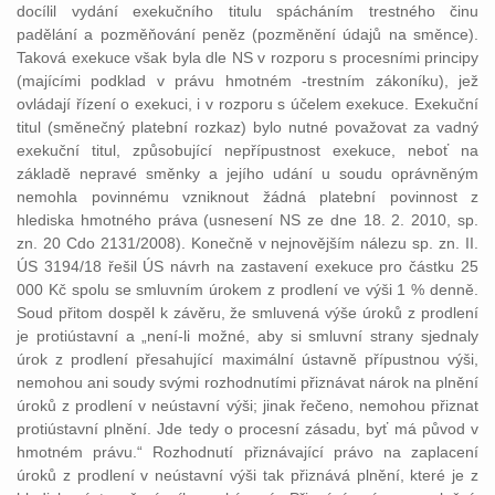
docílil vydání exekučního titulu spácháním trestného činu
padělání a pozměňování peněz (pozměnění údajů na směnce).
Taková exekuce však byla dle NS v rozporu s procesními principy
(majícími podklad v právu hmotném -trestním zákoníku), jež
ovládají řízení o exekuci, i v rozporu s účelem exekuce. Exekuční
titul (směnečný platební rozkaz) bylo nutné považovat za vadný
exekuční titul, způsobující nepřípustnost exekuce, neboť na
základě nepravé směnky a jejího udání u soudu oprávněným
nemohla povinnému vzniknout žádná platební povinnost z
hlediska hmotného práva (usnesení NS ze dne 18. 2. 2010, sp.
zn. 20 Cdo 2131/2008). Konečně v nejnovějším nálezu sp. zn. II.
ÚS 3194/18 řešil ÚS návrh na zastavení exekuce pro částku 25
000 Kč spolu se smluvním úrokem z prodlení ve výši 1 % denně.
Soud přitom dospěl k závěru, že smluvená výše úroků z prodlení
je protiústavní a „není-li možné, aby si smluvní strany sjednaly
úrok z prodlení přesahující maximální ústavně přípustnou výši,
nemohou ani soudy svými rozhodnutími přiznávat nárok na plnění
úroků z prodlení v neústavní výši; jinak řečeno, nemohou přiznat
protiústavní plnění. Jde tedy o procesní zásadu, byť má původ v
hmotném právu.“ Rozhodnutí přiznávající právo na zaplacení
úroků z prodlení v neústavní výši tak přiznává plnění, které je z