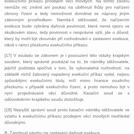
exekučního příkazu prodejem věcí movitých. Na tomto závěru
nemůže nic změnit ani poukaz na uběhnutí lhůty pro nařízení
obnovy řízení a tedy nemožnost domáhat se nápravy jiným
zákonným prostředkem. Namítá-li stěžovatel, že nařízením
exekuce bude vybrána daňová povinnost, která nemá oporu ve
skutkovém stavu, tedy povinnost v nesprávné výši, jde o důvod,
který by mohl být zkoumán při rozhodování o zastavení exekuce,
nikoli v rámci přezkumu exekučního příkazu.
[17] V souladu se zákonem je i posouzení této otázky krajským
soudem, který správně poukázal na to, že námitky stěžovatele,
jejichž podstata spočívá v tom, že vykonatelná rozhodnutí, na
základě nichž žalovaný napadený exekuční příkaz vydal, nejsou
způsobilými exekučními tituly, míří mimo hranice soudního
přezkumu v případě exekučního řízení, a proto nemohou být v
nyní projednávané věci důvodné. Kasační soud se s
odůvodněním krajského soudu ztotožňuje.
[18] Nejvyšší správní soud proto kasační námitky stěžovatele ve
vztahu k exekučnímu příkazu prodejem věcí movitých neshledal
důvodnými.
B. Zamítnutí návrhu na zastavení daňové exekuce