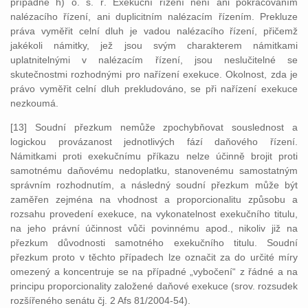
případně h) o. s. ř. Exekuční řízení není ani pokračováním
nalézacího řízení, ani duplicitním nalézacím řízením. Prekluze
práva vyměřit celní dluh je vadou nalézacího řízení, přičemž
jakékoli námitky, jež jsou svým charakterem námitkami
uplatnitelnými v nalézacím řízení, jsou neslučitelné se
skutečnostmi rozhodnými pro nařízení exekuce. Okolnost, zda je
právo vyměřit celní dluh prekludováno, se při nařízení exekuce
nezkoumá.
[13] Soudní přezkum nemůže zpochybňovat souslednost a
logickou provázanost jednotlivých fází daňového řízení.
Námitkami proti exekučnímu příkazu nelze účinně brojit proti
samotnému daňovému nedoplatku, stanovenému samostatným
správním rozhodnutím, a následný soudní přezkum může být
zaměřen zejména na vhodnost a proporcionalitu způsobu a
rozsahu provedení exekuce, na vykonatelnost exekučního titulu,
na jeho právní účinnost vůči povinnému apod., nikoliv již na
přezkum důvodnosti samotného exekučního titulu. Soudní
přezkum proto v těchto případech lze označit za do určité míry
omezený a koncentruje se na případné „vybočení“ z řádné a na
principu proporcionality založené daňové exekuce (srov. rozsudek
rozšířeného senátu čj. 2 Afs 81/2004-54).