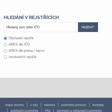
HLEDÁNÍ V REJSTŘÍCÍCH
Obchodní rejstřík
ARES dle IČO
ARES dle jména / názvu
Insolvenční rejstřík
mapa serveru
o nás
reklama
podmínky provozu
kontakty
publikační podmínky
FAQ
obchodní a reklamační podmínky