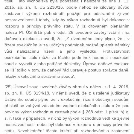
titulu. Tato východiska byla potvrzena i nálezem ze dne 1. 11.
2016, sp. zn. II. ÚS 2230/16, podle něhož se citovaný důvod
zastavení výkonu rozhodnutí použije pro odstranění zjevné
nespravedlnosti i tehdy, kdy by výkon rozhodnutí byl dokonce v
rozporu s principy právního státu. V již citovaném plenárním
nálezu Pl. ÚS 9/15 pak v odst. 26 uvedené závěry vztáhl i na
daňovou exekuci a uvedl, že: „Z uvedeného tedy plyne, že i v
řízení exekučním je za určitých podmínek možné uplatnit námitky
vůči nalézacímu řízení a jeho výsledku. Protiústavnost
exekučního titulu může za těchto podmínek hodnotit i exekuční
soud a vyvodit z toho patřičné důsledky. Úprava daňové exekuce
se liší toliko v tom, že daňový řád upravuje postup správce daně,
nikoliv ‚exekučního správního soudu‘.
[25] Ústavní soud uvedené závěry shrnul v nálezu z 1. 4. 2019,
sp. zn. II. ÚS 3194/18, v němž uvedl, že z ustálené judikatury
Ústavního soudu plyne, že v exekučním řízení obecným soudům
přísluší se zabývat zásadními vadami exekučního titulu a že jsou
povinny výkon rozhodnutí zastavit podle § 268 odst. 1 písm. h) o.
s. ř. také v případech, v nichž by výkon rozhodnutí vedl ke zjevné
nespravedlnosti, nebo byl dokonce v rozporu s principy právního
státu. Nezohlednění těchto kritérií při rozhodování o zastavení