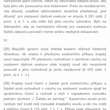
nahrazovat jejich činnost, neboť by stěžovateli odepřel právo, aby
byla jeho věc posouzena více instancemi. Proto se nezabýval tím,
zda důvody uváděné stěžovatelem skutečně představují „jiné
důvody“ pro zastavení daňové exekuce ve smyslu § 181 odst. 2
písm. i) d. ř. a zda mělo být jeho návrhu vyhověno. Bylo na
žalovaném, aby se namítanými důvody pro zastavení exekuce
řádně zabýval a provedl v tomto směru nezbytné dokazování.
VI.
[35] Nejvyšší správní soud shledal kasační stížnost částečně
důvodnou. Ve vztahu k přezkumu exekučního příkazu krajský
soud nepochybil. Při přezkumu rozhodnutí o zamítnutí návrhu na
zastavení daňové exekuce však krajský soud věc nesprávně
posoudil a jeho rozhodnutí je proto nezákonné [§ 103 odst. 1
písm. a) s. ř. .s.].
[36] Krajský soud řízení o žalobě proti exekučnímu příkazu a
žalobě proti rozhodnutí o návrhu na zastavení exekuce spojil ke
společnému řízení a rozhodl o nich v napadeném rozsudku
jediným výrokem „I. Žaloby se zamítají.“. Kasačnímu soudu proto
nezbylo než zrušit celý rozsudek krajského soudu a věc mu vrátit
k dalšímu řízení § 110 odst. 1 s. ř. s. Přitom však připomíná, že