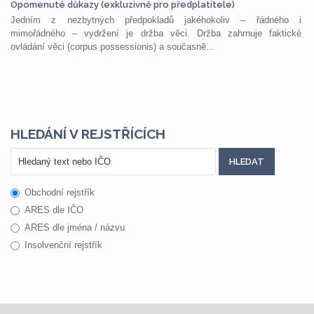
Opomenuté důkazy (exkluzivně pro předplatitele)
Jedním z nezbytných předpokladů jakéhokoliv – řádného i
mimořádného – vydržení je držba věci. Držba zahrnuje faktické
ovládání věci (corpus possessionis) a současně...
HLEDÁNÍ V REJSTŘÍCÍCH
Obchodní rejstřík
ARES dle IČO
ARES dle jména / názvu
Insolvenční rejstřík