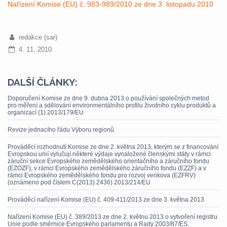
Nařízení Komise (EU) č. 983-989/2010 ze dne 3. listopadu 2010
redakce (sar)
4. 11. 2010
DALŠÍ ČLÁNKY:
Doporučení Komise ze dne 9. dubna 2013 o používání společných metod
pro měření a sdělování environmentálního profilu životního cyklu produktů a
organizací (1) 2013/179/EU
Revize jednacího řádu Výboru regionů
Prováděcí rozhodnutí Komise ze dne 2. května 2013, kterým se z financování
Evropskou unií vylučují některé výdaje vynaložené členskými státy v rámci
záruční sekce Evropského zemědělského orientačního a záručního fondu
(EZOZF), v rámci Evropského zemědělského záručního fondu (EZZF) a v
rámci Evropského zemědělského fondu pro rozvoj venkova (EZFRV)
(oznámeno pod číslem C(2013) 2436) 2013/214/EU
Prováděcí nařízení Komise (EU) č. 409-411/2013 ze dne 3. května 2013
Nařízení Komise (EU) č. 389/2013 ze dne 2. květnu 2013 o vytvoření registru
Unie podle směrnice Evropského parlamentu a Rady 2003/87/ES,