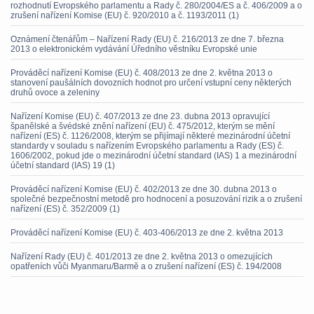
rozhodnutí Evropského parlamentu a Rady č. 280/2004/ES a č. 406/2009 a o
zrušení nařízení Komise (EU) č. 920/2010 a č. 1193/2011 (1)
Oznámení čtenářům – Nařízení Rady (EU) č. 216/2013 ze dne 7. března
2013 o elektronickém vydávání Úředního věstníku Evropské unie
Prováděcí nařízení Komise (EU) č. 408/2013 ze dne 2. května 2013 o
stanovení paušálních dovozních hodnot pro určení vstupní ceny některých
druhů ovoce a zeleniny
Nařízení Komise (EU) č. 407/2013 ze dne 23. dubna 2013 opravující
španělské a švédské znění nařízení (EU) č. 475/2012, kterým se mění
nařízení (ES) č. 1126/2008, kterým se přijímají některé mezinárodní účetní
standardy v souladu s nařízením Evropského parlamentu a Rady (ES) č.
1606/2002, pokud jde o mezinárodní účetní standard (IAS) 1 a mezinárodní
účetní standard (IAS) 19 (1)
Prováděcí nařízení Komise (EU) č. 402/2013 ze dne 30. dubna 2013 o
společné bezpečnostní metodě pro hodnocení a posuzování rizik a o zrušení
nařízení (ES) č. 352/2009 (1)
Prováděcí nařízení Komise (EU) č. 403-406/2013 ze dne 2. května 2013
Nařízení Rady (EU) č. 401/2013 ze dne 2. května 2013 o omezujících
opatřeních vůči Myanmaru/Barmě a o zrušení nařízení (ES) č. 194/2008