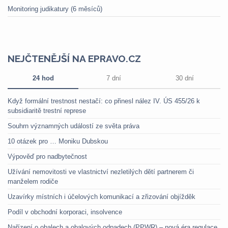
Monitoring judikatury (6 měsíců)
NEJČTENĚJŠÍ NA EPRAVO.CZ
24 hod
7 dní
30 dní
Když formální trestnost nestačí: co přinesl nález IV. ÚS 455/26 k
subsidiaritě trestní represe
Souhrn významných událostí ze světa práva
10 otázek pro … Moniku Dubskou
Výpověď pro nadbytečnost
Užívání nemovitosti ve vlastnictví nezletilých dětí partnerem či
manželem rodiče
Uzavírky místních i účelových komunikací a zřizování objížděk
Podíl v obchodní korporaci, insolvence
Nařízení o obalech a obalových odpadech (PPWR) – nová éra regulace