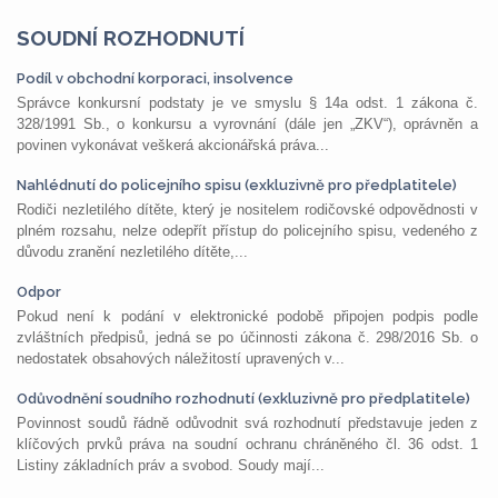
SOUDNÍ ROZHODNUTÍ
Podíl v obchodní korporaci, insolvence
Správce konkursní podstaty je ve smyslu § 14a odst. 1 zákona č.
328/1991 Sb., o konkursu a vyrovnání (dále jen „ZKV“), oprávněn a
povinen vykonávat veškerá akcionářská práva...
Nahlédnutí do policejního spisu (exkluzivně pro předplatitele)
Rodiči nezletilého dítěte, který je nositelem rodičovské odpovědnosti v
plném rozsahu, nelze odepřít přístup do policejního spisu, vedeného z
důvodu zranění nezletilého dítěte,...
Odpor
Pokud není k podání v elektronické podobě připojen podpis podle
zvláštních předpisů, jedná se po účinnosti zákona č. 298/2016 Sb. o
nedostatek obsahových náležitostí upravených v...
Odůvodnění soudního rozhodnutí (exkluzivně pro předplatitele)
Povinnost soudů řádně odůvodnit svá rozhodnutí představuje jeden z
klíčových prvků práva na soudní ochranu chráněného čl. 36 odst. 1
Listiny základních práv a svobod. Soudy mají...