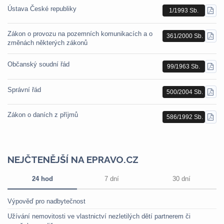
Ústava České republiky
1/1993 Sb.
STÁ
PDF
Zákon o provozu na pozemních komunikacích a o
361/2000 Sb.
STÁ
změnách některých zákonů
PDF
Občanský soudní řád
99/1963 Sb.
STÁ
PDF
Správní řád
500/2004 Sb.
STÁ
PDF
Zákon o daních z příjmů
586/1992 Sb.
STÁ
PDF
NEJČTENĚJŠÍ NA EPRAVO.CZ
24 hod
7 dní
30 dní
Výpověď pro nadbytečnost
Užívání nemovitosti ve vlastnictví nezletilých dětí partnerem či