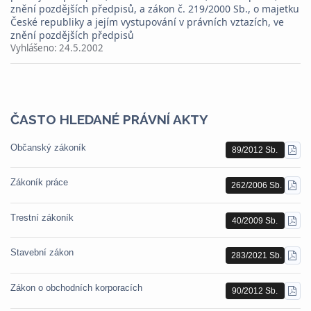
znění pozdějších předpisů, a zákon č. 219/2000 Sb., o majetku
České republiky a jejím vystupování v právních vztazích, ve
znění pozdějších předpisů
Vyhlášeno:
24.5.2002
ČASTO HLEDANÉ PRÁVNÍ AKTY
Občanský zákoník
89/2012 Sb.
STÁ
PDF
Zákoník práce
262/2006 Sb.
STÁ
PDF
Trestní zákoník
40/2009 Sb.
STÁ
PDF
Stavební zákon
283/2021 Sb.
STÁ
PDF
Zákon o obchodních korporacích
90/2012 Sb.
STÁ
PDF