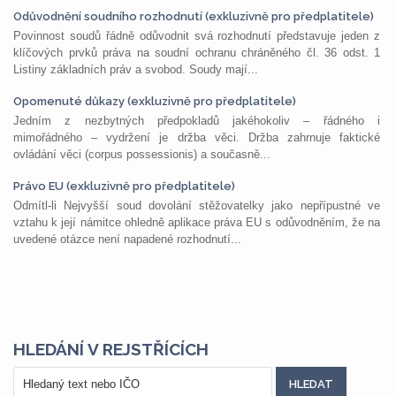
Odůvodnění soudního rozhodnutí (exkluzivně pro předplatitele)
Povinnost soudů řádně odůvodnit svá rozhodnutí představuje jeden z
klíčových prvků práva na soudní ochranu chráněného čl. 36 odst. 1
Listiny základních práv a svobod. Soudy mají...
Opomenuté důkazy (exkluzivně pro předplatitele)
Jedním z nezbytných předpokladů jakéhokoliv – řádného i
mimořádného – vydržení je držba věci. Držba zahrnuje faktické
ovládání věci (corpus possessionis) a současně...
Právo EU (exkluzivně pro předplatitele)
Odmítl-li Nejvyšší soud dovolání stěžovatelky jako nepřípustné ve
vztahu k její námitce ohledně aplikace práva EU s odůvodněním, že na
uvedené otázce není napadené rozhodnutí...
HLEDÁNÍ V REJSTŘÍCÍCH