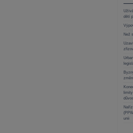
Užívá
dětí 
Výpo
Než s
Uzaví
zřizo
Urban
legis
Byzny
změn
Kone
limit
důvo
Naříz
(PPWR
unii