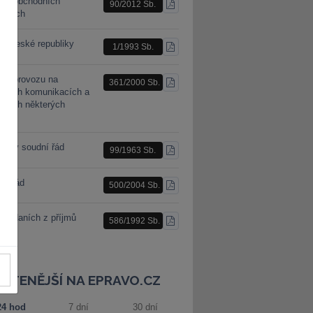
n o obchodních
90/2012 Sb.
STÁHNOUT
racích
PDF
a České republiky
1/1993 Sb.
STÁHNOUT
PDF
n o provozu na
361/2000 Sb.
STÁHNOUT
mních komunikacích a
PDF
ěnách některých
nů
nský soudní řád
99/1963 Sb.
STÁHNOUT
PDF
ní řád
500/2004 Sb.
STÁHNOUT
PDF
 o daních z příjmů
586/1992 Sb.
STÁHNOUT
PDF
JČTENĚJŠÍ NA EPRAVO.CZ
24 hod
7 dní
30 dní