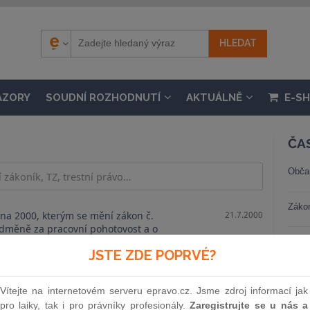
ÁZORY
SOUDNÍ ROZHODNUTÍ
AKTUÁLNĚ
E-S
ČA
Obča
Záko
vna 2000, kterým se mění zákon č.
21.7.2000
odměně za pracovní pohotovost a o
e znění pozdějších předpisů, zákon č.
Trest
JSTE ZDE POPRVÉ?
u a odměně za pracovní pohotovost v
erých dalších organizacích a orgánech,
Stav
ředpisů, zákon č. 10/1993 Sb., o státním
Vítejte na internetovém serveru epravo.cz. Jsme zdroj informací jak
liky na rok 1993, o změně a doplnění
pro laiky, tak i pro právníky profesionály.
Zaregistrujte se u nás a
ké národní rady a některých dalších