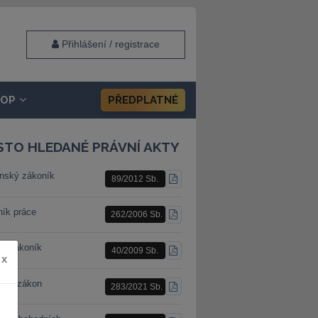
Přihlášení / registrace
HOP
PŘEDPLATNÉ
STO HLEDANÉ PRÁVNÍ AKTY
nský zákoník
89/2012 Sb.
STÁHNOUT
PDF
ník práce
262/2006 Sb.
STÁHNOUT
PDF
ní zákoník
40/2009 Sb.
STÁHNOUT
x
PDF
ební zákon
283/2021 Sb.
STÁHNOUT
PDF