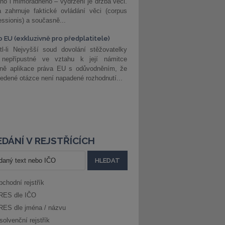
ho i mimořádného – vydržení je držba věci.
 zahrnuje faktické ovládání věci (corpus
ssionis) a současně...
o EU (exkluzivně pro předplatitele)
l-li Nejvyšší soud dovolání stěžovatelky
 nepřípustné ve vztahu k její námitce
dně aplikace práva EU s odůvodněním, že
edené otázce není napadené rozhodnutí...
DÁNÍ V REJSTŘÍCÍCH
bchodní rejstřík
RES dle IČO
RES dle jména / názvu
solvenční rejstřík