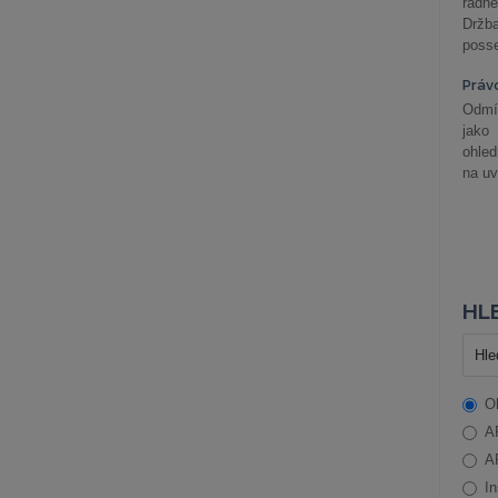
řádné
Držba
posse
Práv
Odmít
jako
ohle
na uv
HLE
O
A
A
In