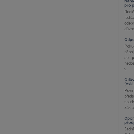
Nahl
pro 
Rodič
rodič
odepř
důvod
Odp
Poku
připo
se p
nedo
v...
Odův
(exk
Povin
před
soudn
zákla
Opom
před
Jední