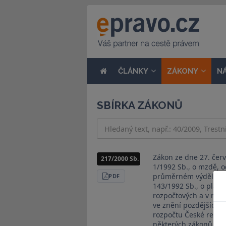
ČLÁNKY
ZÁKONY
N
SBÍRKA ZÁKONŮ
Zákon ze dne 27. čer
217/2000 Sb.
1/1992 Sb., o mzdě, 
průměrném výdělku, v
STÁHNOUT
PDF
143/1992 Sb., o plat
rozpočtových a v někt
ve znění pozdějších p
rozpočtu České repub
některých zákonů Čes