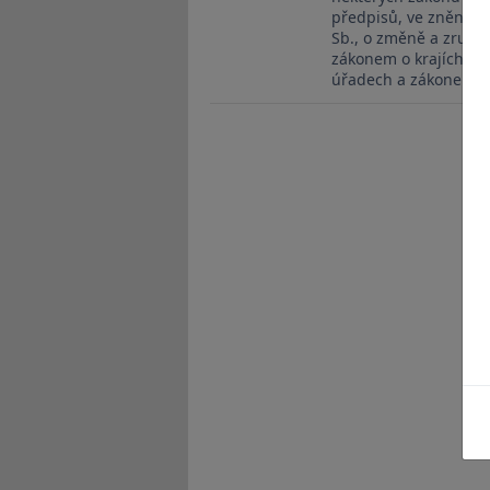
předpisů, ve znění po
Sb., o změně a zrušen
zákonem o krajích, z
úřadech a zákonem o