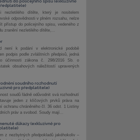
édnutí do policejního spisu (exkluzivně
předplatitele)
i nezletilého dítěte, který je nositelem
ovské odpovědnosti v plném rozsahu, nelze
ít přístup do policejního spisu, vedeného z
u zranění nezletilého dítěte,...
or
d není k podání v elektronické podobě
jen podpis podle zvláštních předpisů, jedná
o účinnosti zákona č. 298/2016 Sb. o
statek obsahových náležitostí upravených
odnění soudního rozhodnutí
luzivně pro předplatitele)
nost soudů řádně odůvodnit svá rozhodnutí
stavuje jeden z klíčových prvků práva na
í ochranu chráněného čl. 36 odst. 1 Listiny
dních práv a svobod. Soudy mají...
enuté důkazy (exkluzivně pro
platitele)
m z nezbytných předpokladů jakéhokoliv –