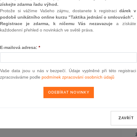
Záko
získejte zdarma řadu výhod.
zdějších předpisů, a zákon č. 132/2000
korpo
í některých zákonů souvisejících se
Protože si vážíme Vašeho zájmu, dostanete k registraci
dárek v
ákonem o obcích, zákonem o okresních
podobě unikátního online kurzu "Taktika jednání o smlouvách".
Ústav
 hlavním městě Praze
Registrace je zdarma, k ničemu Vás nezavazuje
a získáte
každodenní přehled o novinkách ve světě práva.
Záko
poze
o zm
E-mailová adresa:
*
záko
Obča
Vaše data jsou u nás v bezpečí. Údaje vyplněné při této registraci
zpracováváme podle
podmínek zpracování osobních údajů
Správ
Zákon
ZAVŘÍT
NE