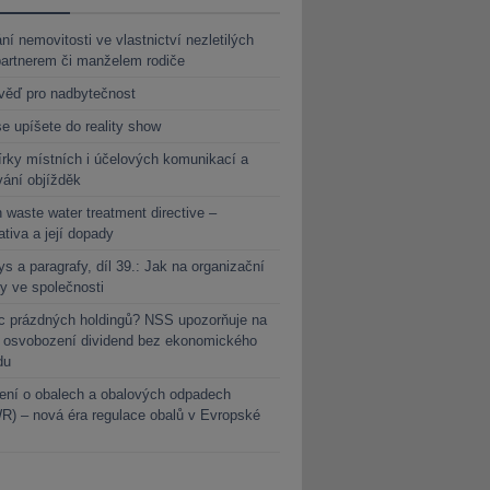
ní nemovitosti ve vlastnictví nezletilých
partnerem či manželem rodiče
věď pro nadbytečnost
e upíšete do reality show
rky místních i účelových komunikací a
vání objížděk
 waste water treatment directive –
lativa a její dopady
s a paragrafy, díl 39.: Jak na organizační
y ve společnosti
c prázdných holdingů? NSS upozorňuje na
y osvobození dividend bez ekonomického
du
ení o obalech a obalových odpadech
) – nová éra regulace obalů v Evropské