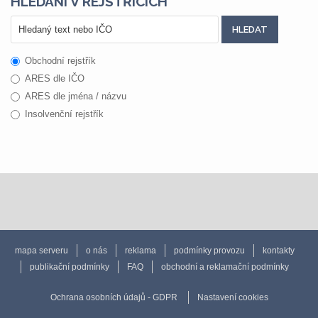
HLEDÁNÍ V REJSTŘÍCÍCH
Obchodní rejstřík
ARES dle IČO
ARES dle jména / názvu
Insolvenční rejstřík
mapa serveru
o nás
reklama
podmínky provozu
kontakty
publikační podmínky
FAQ
obchodní a reklamační podmínky
Ochrana osobních údajů - GDPR
Nastavení cookies