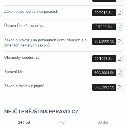
PDF
Zákon o obchodních korporacích
90/2012 Sb.
STÁ
PDF
Ústava České republiky
1/1993 Sb.
STÁ
PDF
Zákon o provozu na pozemních komunikacích a o
361/2000 Sb.
STÁ
změnách některých zákonů
PDF
Občanský soudní řád
99/1963 Sb.
STÁ
PDF
Správní řád
500/2004 Sb.
STÁ
PDF
Zákon o daních z příjmů
586/1992 Sb.
STÁ
PDF
NEJČTENĚJŠÍ NA EPRAVO.CZ
24 hod
7 dní
30 dní