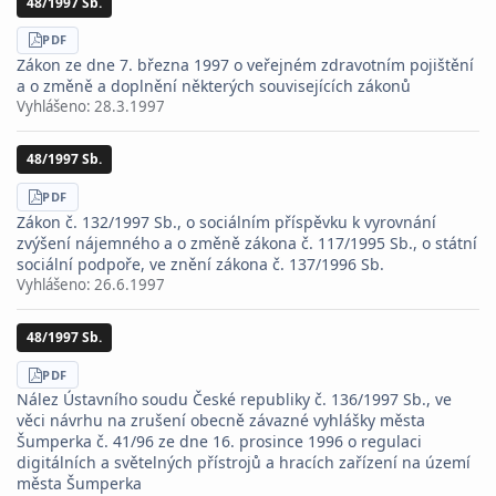
48/1997 Sb.
STÁHNOUT
PDF
Zákon ze dne 7. března 1997 o veřejném zdravotním pojištění
a o změně a doplnění některých souvisejících zákonů
Vyhlášeno:
28.3.1997
48/1997 Sb.
STÁHNOUT
PDF
Zákon č. 132/1997 Sb., o sociálním příspěvku k vyrovnání
zvýšení nájemného a o změně zákona č. 117/1995 Sb., o státní
sociální podpoře, ve znění zákona č. 137/1996 Sb.
Vyhlášeno:
26.6.1997
48/1997 Sb.
STÁHNOUT
PDF
Nález Ústavního soudu České republiky č. 136/1997 Sb., ve
věci návrhu na zrušení obecně závazné vyhlášky města
Šumperka č. 41/96 ze dne 16. prosince 1996 o regulaci
digitálních a světelných přístrojů a hracích zařízení na území
města Šumperka