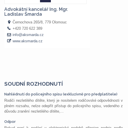
SOUDNÍ ROZHODNUTÍ
Nahlédnutí do policejního spisu (exkluzivně pro předplatitele)
Rodiči nezletilého dítěte, který je nositelem rodičovské odpovědnosti v
plném rozsahu, nelze odepřít přístup do policejního spisu, vedeného z
důvodu zranění nezletilého dítěte,...
Odpor
Pokud není k podání v elektronické podobě připojen podpis podle