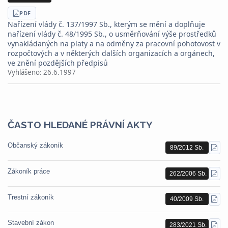
STÁHNOUT
PDF
Nařízení vlády č. 137/1997 Sb., kterým se mění a doplňuje
nařízení vlády č. 48/1995 Sb., o usměrňování výše prostředků
vynakládaných na platy a na odměny za pracovní pohotovost v
rozpočtových a v některých dalších organizacích a orgánech,
ve znění pozdějších předpisů
Vyhlášeno:
26.6.1997
ČASTO HLEDANÉ PRÁVNÍ AKTY
Občanský zákoník
89/2012 Sb.
STÁ
PDF
Zákoník práce
262/2006 Sb.
STÁ
PDF
Trestní zákoník
40/2009 Sb.
STÁ
PDF
Stavební zákon
283/2021 Sb.
STÁ