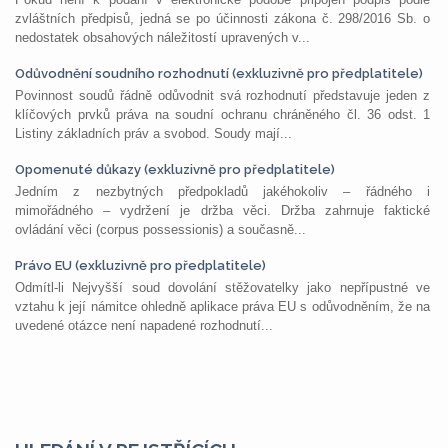
zvláštních předpisů, jedná se po účinnosti zákona č. 298/2016 Sb. o
nedostatek obsahových náležitostí upravených v...
Odůvodnění soudního rozhodnutí (exkluzivně pro předplatitele)
Povinnost soudů řádně odůvodnit svá rozhodnutí představuje jeden z
klíčových prvků práva na soudní ochranu chráněného čl. 36 odst. 1
Listiny základních práv a svobod. Soudy mají...
Opomenuté důkazy (exkluzivně pro předplatitele)
Jedním z nezbytných předpokladů jakéhokoliv – řádného i
mimořádného – vydržení je držba věci. Držba zahrnuje faktické
ovládání věci (corpus possessionis) a současně...
Právo EU (exkluzivně pro předplatitele)
Odmítl-li Nejvyšší soud dovolání stěžovatelky jako nepřípustné ve
vztahu k její námitce ohledně aplikace práva EU s odůvodněním, že na
uvedené otázce není napadené rozhodnutí...