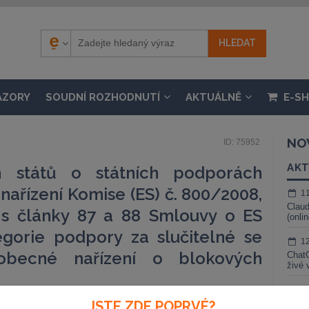
ÁZORY
SOUDNÍ ROZHODNUTÍ
AKTUÁLNĚ
E-S
NO
ID: 75952
AKT
h států o státních podporách
ařízení Komise (ES) č. 800/2008,
1
Claud
 s články 87 a 88 Smlouvy o ES
(onli
tegorie podpory za slučitelné se
1
obecné nařízení o blokových
ChatG
živé 
1
JSTE ZDE POPRVÉ?
Gemin