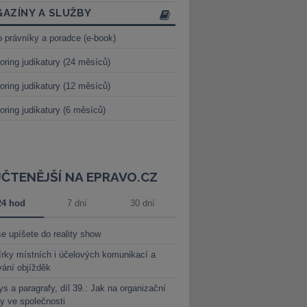
AZÍNY A SLUŽBY
o právníky a poradce (e-book)
oring judikatury (24 měsíců)
oring judikatury (12 měsíců)
oring judikatury (6 měsíců)
JČTENĚJŠÍ NA EPRAVO.CZ
24 hod
7 dní
30 dní
e upíšete do reality show
rky místních i účelových komunikací a
vání objížděk
s a paragrafy, díl 39.: Jak na organizační
y ve společnosti