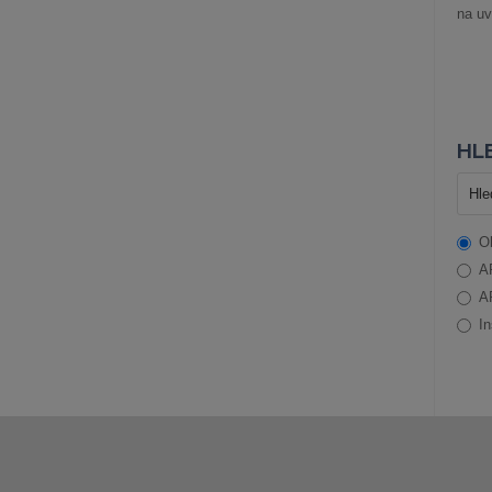
na uv
HLE
O
A
A
In