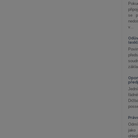
Poku
připo
se p
nedo
v...
Odův
(exk
Povin
před
soudn
zákla
Opom
před
Jední
řádné
Držba
posse
Práv
Odmít
jako
ohle