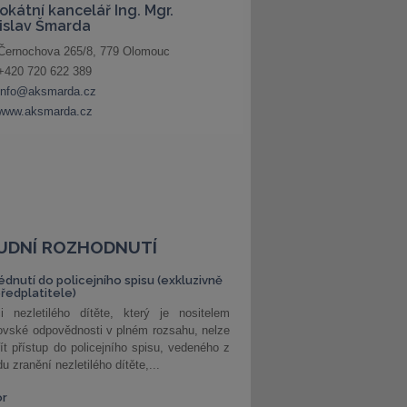
UDNÍ ROZHODNUTÍ
édnutí do policejního spisu (exkluzivně
předplatitele)
i nezletilého dítěte, který je nositelem
ovské odpovědnosti v plném rozsahu, nelze
ít přístup do policejního spisu, vedeného z
u zranění nezletilého dítěte,...
or