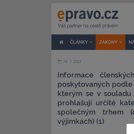
ČLÁNKY
ZÁKONY
N
29. 7. 2011
Informace členskýc
poskytovaných podle n
kterým se v souladu
prohlašují určité ka
společným trhem (
výjimkách) (1)