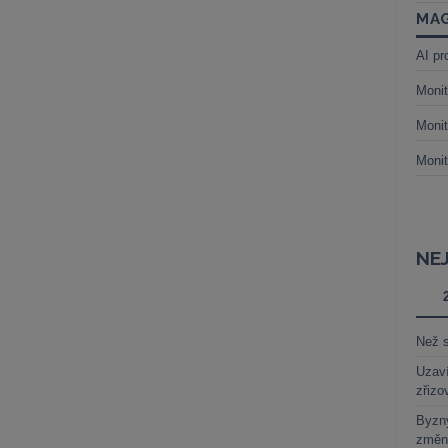
MAG
AI pr
Monit
Monit
Monit
NE
Než s
Uzaví
zřizo
Byzny
změn