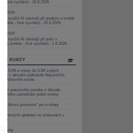
ne - živé vysílání) - 18.8.2026
5.08.2026
ické využití AI nástrojů při analýze a tvorbě
 (online - živé vysílání) - 25.8.2026
1.09.2026
ické využití AI nástrojů při práci s
aturou (online - živé vysílání) - 1.9.2026
INE KURZY
y ze SJM a vnosy do SJM a jejich
izace v aktuální judikatuře Nejvyššího
u a Ústavního soudu
věď z pracovního poměru z důvodu
luveného zameškání jedné směny
„tlačítková povinnost“ pro e-shopy
a cenových ujednání ve smlouvách v
etice
é stavby