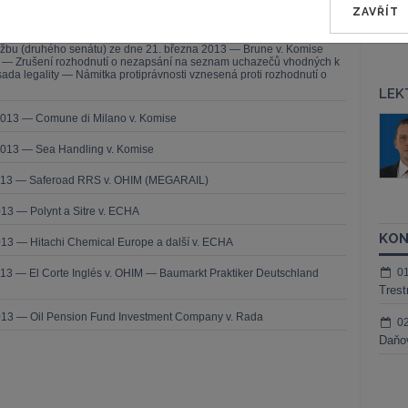
ZAVŘÍT
— ZZ v. Komise
užbu (druhého senátu) ze dne 21. března 2013 — Brune v. Komise
í — Zrušení rozhodnutí o nezapsání na seznam uchazečů vhodných k
da legality — Námitka protiprávnosti vznesená proti rozhodnutí o
LEK
2013 — Comune di Milano v. Komise
áš Sokol
JUDr. Martin Maisner, Ph.D.,
MCIArb
ktora
2013 — Sea Handling v. Komise
Kurzy lektora
2013 — Saferoad RRS v. OHIM (MEGARAIL)
13 — Polynt a Sitre v. ECHA
KON
13 — Hitachi Chemical Europe a další v. ECHA
0
13 — El Corte Inglés v. OHIM — Baumarkt Praktiker Deutschland
Trest
013 — Oil Pension Fund Investment Company v. Rada
0
Daňov