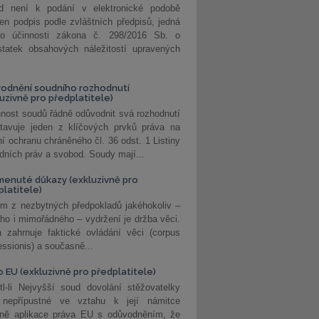
d není k podání v elektronické podobě
jen podpis podle zvláštních předpisů, jedná
o účinnosti zákona č. 298/2016 Sb. o
statek obsahových náležitostí upravených
odnění soudního rozhodnutí
luzivně pro předplatitele)
nost soudů řádně odůvodnit svá rozhodnutí
stavuje jeden z klíčových prvků práva na
í ochranu chráněného čl. 36 odst. 1 Listiny
dních práv a svobod. Soudy mají...
enuté důkazy (exkluzivně pro
platitele)
m z nezbytných předpokladů jakéhokoliv –
ho i mimořádného – vydržení je držba věci.
 zahrnuje faktické ovládání věci (corpus
ssionis) a současně...
o EU (exkluzivně pro předplatitele)
l-li Nejvyšší soud dovolání stěžovatelky
 nepřípustné ve vztahu k její námitce
dně aplikace práva EU s odůvodněním, že