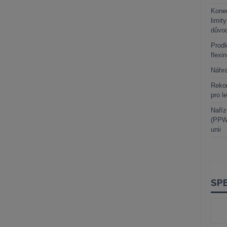
Kone
limit
důvo
Prodl
flexi
Náhr
Rekor
pro l
Naříz
(PPWR
unii