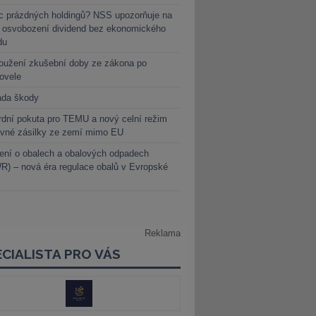
c prázdných holdingů? NSS upozorňuje na
y osvobození dividend bez ekonomického
du
oužení zkušební doby ze zákona po
novele
ada škody
dní pokuta pro TEMU a nový celní režim
evné zásilky ze zemí mimo EU
ení o obalech a obalových odpadech
) – nová éra regulace obalů v Evropské