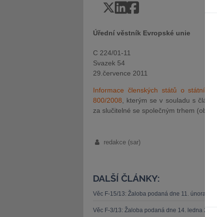
Úřední věstník Evropské unie
C 224/01-11
Svazek 54
29.července 2011
Informace členských států o státních
800/2008
, kterým se v souladu s článk
za slučitelné se společným trhem (obecn
redakce (sar)
DALŠÍ ČLÁNKY:
Věc F-15/13: Žaloba podaná dne 11. února 20
Věc F-3/13: Žaloba podaná dne 14. ledna 201