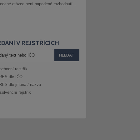
edené otázce není napadené rozhodnutí...
DÁNÍ V REJSTŘÍCÍCH
bchodní rejstřík
RES dle IČO
RES dle jména / názvu
solvenční rejstřík