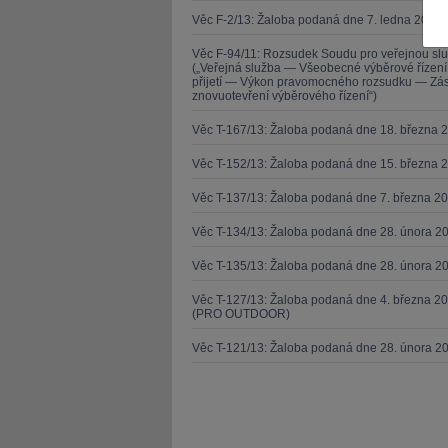
Věc F-2/13: Žaloba podaná dne 7. ledna 2013 
Věc F-94/11: Rozsudek Soudu pro veřejnou sl
(„Veřejná služba — Všeobecné výběrové řízen
přijetí — Výkon pravomocného rozsudku — Zása
znovuotevření výběrového řízení“)
Věc T-167/13: Žaloba podaná dne 18. března 
JUDr. Tomáš Nielsen
JUDr. Tom
Kurzy lektora
Kurzy le
Věc T-152/13: Žaloba podaná dne 15. března 
Věc T-137/13: Žaloba podaná dne 7. března 
Věc T-134/13: Žaloba podaná dne 28. února 20
Věc T-135/13: Žaloba podaná dne 28. února 20
Věc T-127/13: Žaloba podaná dne 4. března 20
(PRO OUTDOOR)
Věc T-121/13: Žaloba podaná dne 28. února 2