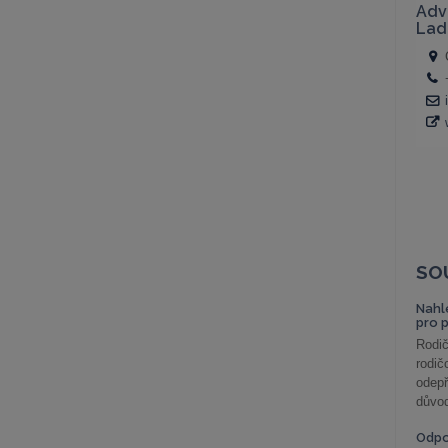
SO
Nahl
pro 
Rodič
rodič
odepř
důvod
Odp