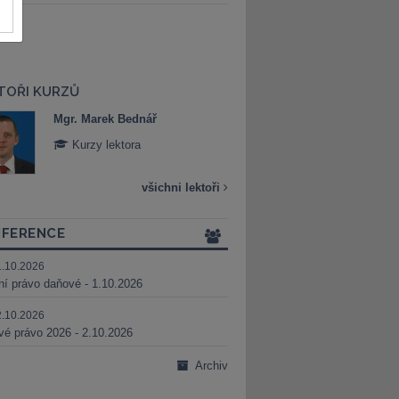
TOŘI KURZŮ
Mgr. Marek Bednář
Mgr. Veronika 
Kurzy lektora
Kurzy lektora
všichni lektoři
FERENCE
1.10.2026
ní právo daňové - 1.10.2026
2.10.2026
é právo 2026 - 2.10.2026
Archiv