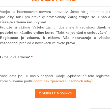
(onli
2
Vítejte na internetovém serveru epravo.cz. Jsme zdroj informací jak
Prakt
pro laiky, tak i pro právníky profesionály.
Zaregistrujte se u nás a
smluv
získejte zdarma řadu výhod.
Protože si vážíme Vašeho zájmu, dostanete k registraci
dárek v
0
podobě unikátního online kurzu "Taktika jednání o smlouvách".
Prakt
judik
Registrace je zdarma, k ničemu Vás nezavazuje
a získáte
každodenní přehled o novinkách ve světě práva.
 podporách poskytovaných podle nařízení Komise (ES) č.
ONL
y 87 a 88 Smlouvy o ES prohlašují určité kategorie podpory
é nařízení o blokových výjimkách) (1)
E-mailová adresa:
*
Vnos
valor
soud
29. 7. 2011
Výpo
Vaše data jsou u nás v bezpečí. Údaje vyplněné při této registraci
neom
zpracováváme podle
podmínek zpracování osobních údajů
Nová 
Změn
13 — ZZ v. Komise
energ
3 — CK v. Komise
Čern