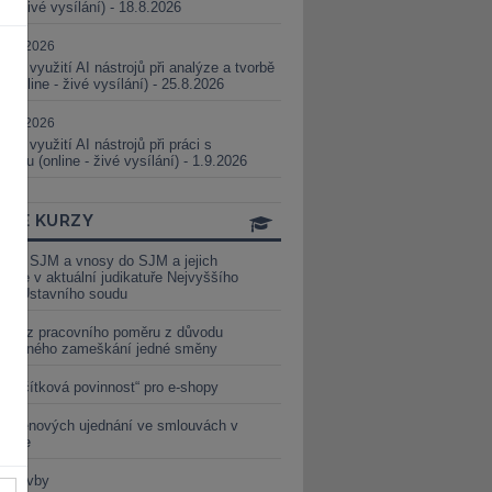
ne - živé vysílání) - 18.8.2026
5.08.2026
ické využití AI nástrojů při analýze a tvorbě
 (online - živé vysílání) - 25.8.2026
1.09.2026
ické využití AI nástrojů při práci s
aturou (online - živé vysílání) - 1.9.2026
INE KURZY
y ze SJM a vnosy do SJM a jejich
izace v aktuální judikatuře Nejvyššího
u a Ústavního soudu
věď z pracovního poměru z důvodu
luveného zameškání jedné směny
„tlačítková povinnost“ pro e-shopy
a cenových ujednání ve smlouvách v
etice
é stavby