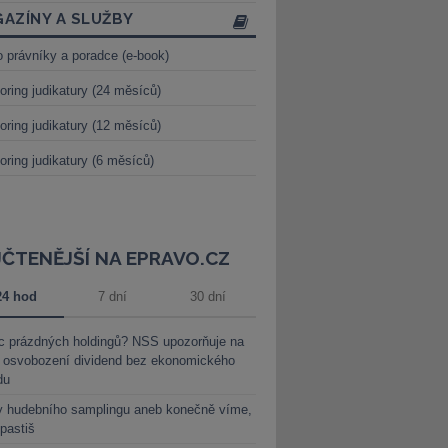
AZÍNY A SLUŽBY
o právníky a poradce (e-book)
oring judikatury (24 měsíců)
oring judikatury (12 měsíců)
oring judikatury (6 měsíců)
JČTENĚJŠÍ NA EPRAVO.CZ
24 hod
7 dní
30 dní
c prázdných holdingů? NSS upozorňuje na
y osvobození dividend bez ekonomického
du
y hudebního samplingu aneb konečně víme,
 pastiš