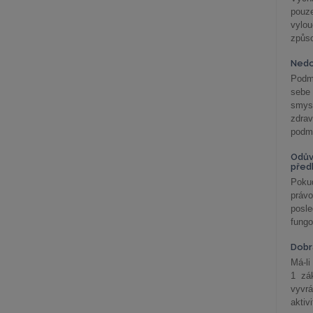
pouze
vylo
způs
Nedo
Podm
sebe
smys
zdra
podmí
Odův
před
Pokud
práv
posle
fungo
Dobrá
Má-li
1 zá
vyvrá
aktiv