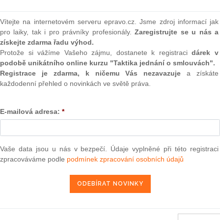
(onli
2
Vítejte na internetovém serveru epravo.cz. Jsme zdroj informací jak
Prakt
pro laiky, tak i pro právníky profesionály.
Zaregistrujte se u nás a
smluv
získejte zdarma řadu výhod.
Protože si vážíme Vašeho zájmu, dostanete k registraci
dárek v
0
podobě unikátního online kurzu "Taktika jednání o smlouvách".
Prakt
judik
Registrace je zdarma, k ničemu Vás nezavazuje
a získáte
každodenní přehled o novinkách ve světě práva.
se vztahují omezující opatření stanovená v rozhodnutí Rady
ONL
Rady 2012/829/SZBP a v nařízení Rady (EU) č. 267/2012,
E-mailová adresa:
*
(EU) č. 1264/2012, o omezujících opatřeních vůči Íránu
Vnos
valor
soud
22. 12. 2012
Vaše data jsou u nás v bezpečí. Údaje vyplněné při této registraci
Výpo
neom
zpracováváme podle
podmínek zpracování osobních údajů
Nová 
Změn
13 — ZZ v. Komise
energ
3 — CK v. Komise
Čern