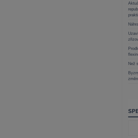
Aktuá
repub
prakt
Náhr
Uzaví
zřizo
Prodl
flexi
Než s
Byzny
změn