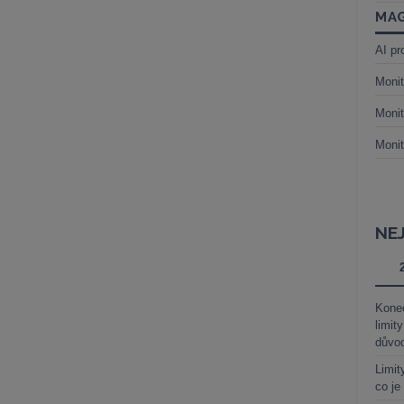
MAG
AI pr
Monit
Monit
Monit
NE
Kone
limit
důvo
Limit
co je