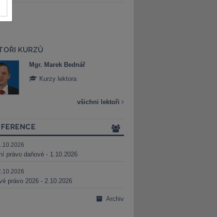
TOŘI KURZŮ
Mgr. Marek Bednář
Mgr. Veronika 
Kurzy lektora
Kurzy lektora
všichni lektoři
FERENCE
1.10.2026
ní právo daňové - 1.10.2026
2.10.2026
é právo 2026 - 2.10.2026
Archiv