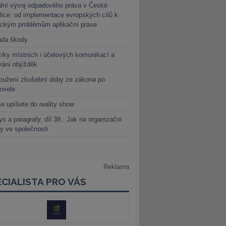
lní vývoj odpadového práva v České
lice: od implementace evropských cílů k
ickým problémům aplikační praxe
ada škody
rky místních i účelových komunikací a
vání objížděk
oužení zkušební doby ze zákona po
novele
e upíšete do reality show
s a paragrafy, díl 39.: Jak na organizační
y ve společnosti