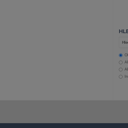
HLE
O
A
A
In