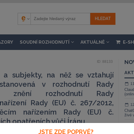
ÁZORY
SOUDNÍ ROZHODNUTÍ
AKTUÁLNĚ
E-S
NO
ID: 88133
AKT
a subjekty, na něž se vztahují
 stanovená v rozhodnutí Rady
1
Claud
e znění rozhodnutí Rady
(onli
ařízení Rady (EU) č. 267/2012,
1
ěcím nařízením Rady (EU) č.
ChatG
živé 
ích opatřeních vůči Íránu
1
JSTE ZDE POPRVÉ?
Gemin