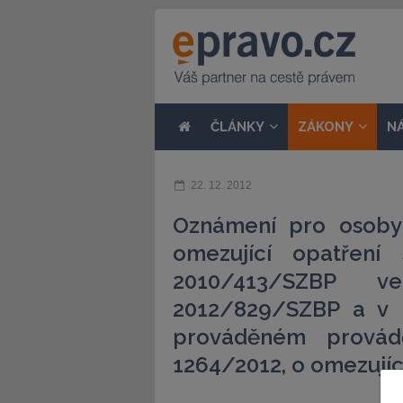
ČLÁNKY
ZÁKONY
N
22. 12. 2012
Oznámení pro osoby 
omezující opatření
2010/413/SZBP v
2012/829/SZBP a v n
prováděném provád
1264/2012, o omezujíc