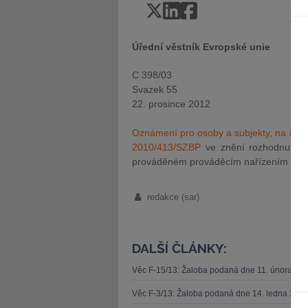
Úřední věstník Evropské unie
C 398/03
Svazek 55
22. prosince 2012
Oznámení pro osoby a subjekty, na něž 
2010/413/SZBP
ve znění rozhodnutí 
prováděném prováděcím nařízením Rady 
redakce (sar)
DALŠÍ ČLÁNKY:
Věc F-15/13: Žaloba podaná dne 11. února 20
Věc F-3/13: Žaloba podaná dne 14. ledna 201