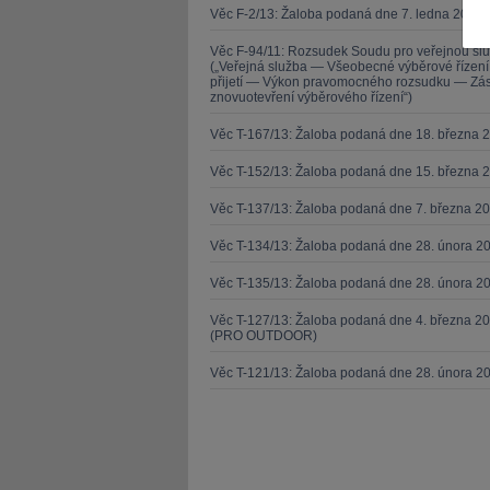
Věc F-2/13: Žaloba podaná dne 7. ledna 2013 
Věc F-94/11: Rozsudek Soudu pro veřejnou sl
(„Veřejná služba — Všeobecné výběrové řízen
přijetí — Výkon pravomocného rozsudku — Zása
znovuotevření výběrového řízení“)
Věc T-167/13: Žaloba podaná dne 18. března 
JUDr. Tomáš Nielsen
JUDr. Tom
Věc T-152/13: Žaloba podaná dne 15. března 
Kurzy lektora
Kurzy le
Věc T-137/13: Žaloba podaná dne 7. března 
Věc T-134/13: Žaloba podaná dne 28. února 20
Věc T-135/13: Žaloba podaná dne 28. února 20
Věc T-127/13: Žaloba podaná dne 4. března 20
(PRO OUTDOOR)
Věc T-121/13: Žaloba podaná dne 28. února 2