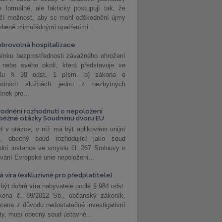
 formálně, ale fakticky postupují tak, že
učí možnost, aby se mohl odškodnění újmy
obené mimořádnými opatřeními...
brovolná hospitalizace
ínku bezprostřednosti závažného ohrožení
 nebo svého okolí, která představuje ve
lu § 38 odst. 1 písm. b) zákona o
votních službách jednu z nezbytných
nek pro...
odnění rozhodnutí o nepoložení
běžné otázky Soudnímu dvoru EU
 v otázce, v níž má být aplikováno unijní
o, obecný soud rozhodující jako soud
dní instance ve smyslu čl. 267 Smlouvy o
vání Evropské unie nepoložení...
 víra (exkluzivně pro předplatitele)
 být dobrá víra nabyvatele podle § 984 odst.
kona č. 89/2012 Sb., občanský zákoník,
cena z důvodu nedostatečné investigativní
ity, musí obecný soud ústavně...