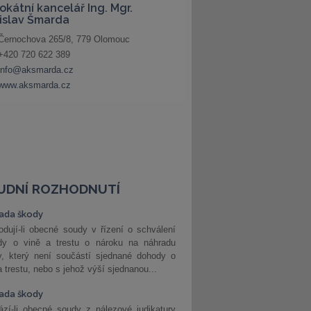
UDNÍ ROZHODNUTÍ
ada škody
dují-li obecné soudy v řízení o schválení
dy o vině a trestu o nároku na náhradu
y, který není součástí sjednané dohody o
a trestu, nebo s jehož výší sjednanou...
ada škody
zí-li obecné soudy z nálezové judikatury