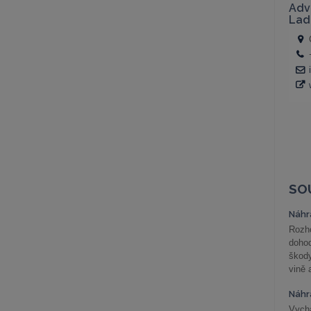
SO
Náhr
Rozho
doho
škod
vině 
Náhr
Vychá