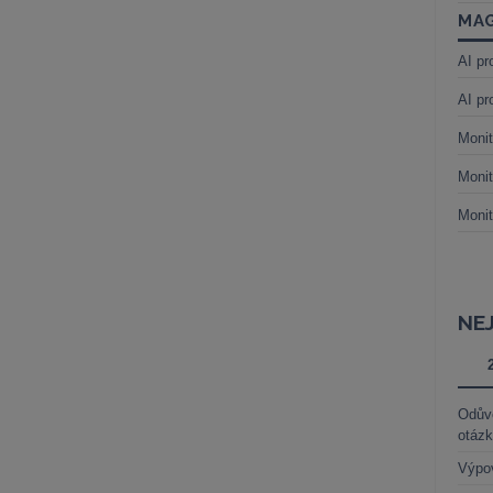
MAG
AI pr
AI pr
Monit
Monit
Monit
NE
Odůvo
otáz
Výpo