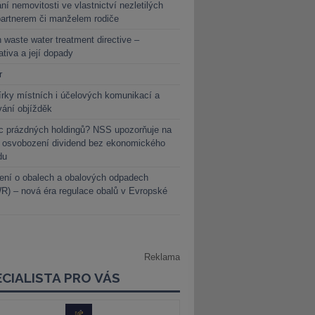
ní nemovitosti ve vlastnictví nezletilých
partnerem či manželem rodiče
 waste water treatment directive –
lativa a její dopady
r
rky místních i účelových komunikací a
vání objížděk
c prázdných holdingů? NSS upozorňuje na
y osvobození dividend bez ekonomického
du
ení o obalech a obalových odpadech
) – nová éra regulace obalů v Evropské