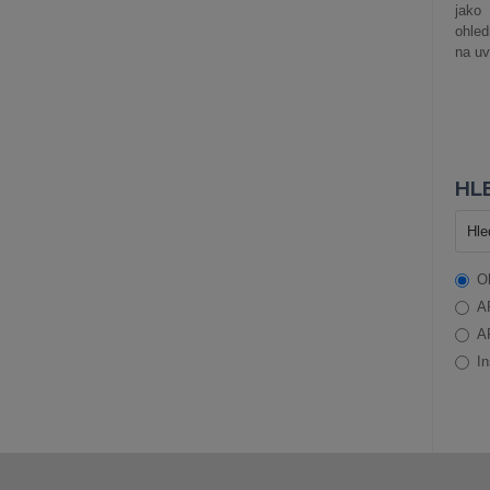
jako
ohle
na uv
HLE
O
A
A
In