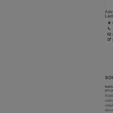
SO
Nahl
pro 
Rodič
rodič
odepř
důvod