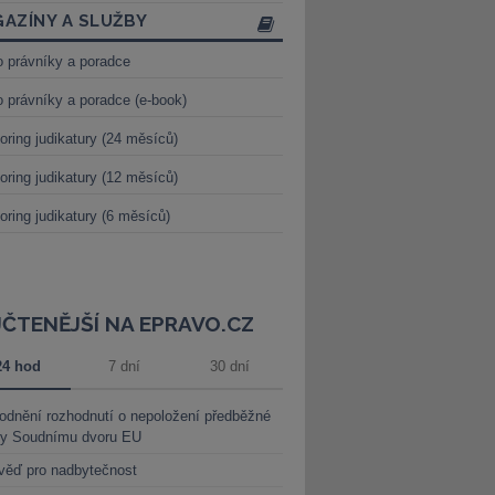
AZÍNY A SLUŽBY
o právníky a poradce
o právníky a poradce (e-book)
oring judikatury (24 měsíců)
oring judikatury (12 měsíců)
oring judikatury (6 měsíců)
JČTENĚJŠÍ NA EPRAVO.CZ
24 hod
7 dní
30 dní
dnění rozhodnutí o nepoložení předběžné
ky Soudnímu dvoru EU
věď pro nadbytečnost