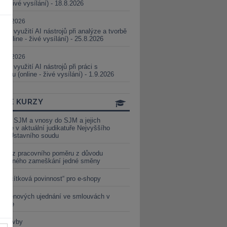
ne - živé vysílání) - 18.8.2026
5.08.2026
ické využití AI nástrojů při analýze a tvorbě
 (online - živé vysílání) - 25.8.2026
1.09.2026
ické využití AI nástrojů při práci s
aturou (online - živé vysílání) - 1.9.2026
INE KURZY
y ze SJM a vnosy do SJM a jejich
izace v aktuální judikatuře Nejvyššího
u a Ústavního soudu
věď z pracovního poměru z důvodu
luveného zameškání jedné směny
„tlačítková povinnost“ pro e-shopy
a cenových ujednání ve smlouvách v
etice
é stavby