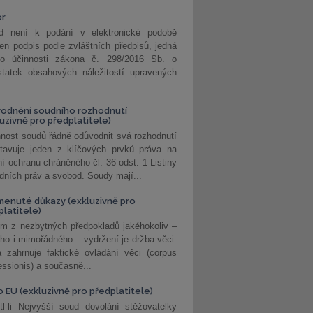
or
d není k podání v elektronické podobě
jen podpis podle zvláštních předpisů, jedná
o účinnosti zákona č. 298/2016 Sb. o
statek obsahových náležitostí upravených
odnění soudního rozhodnutí
luzivně pro předplatitele)
nost soudů řádně odůvodnit svá rozhodnutí
stavuje jeden z klíčových prvků práva na
í ochranu chráněného čl. 36 odst. 1 Listiny
dních práv a svobod. Soudy mají...
enuté důkazy (exkluzivně pro
platitele)
m z nezbytných předpokladů jakéhokoliv –
ho i mimořádného – vydržení je držba věci.
 zahrnuje faktické ovládání věci (corpus
ssionis) a současně...
o EU (exkluzivně pro předplatitele)
l-li Nejvyšší soud dovolání stěžovatelky