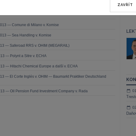
užbu (druhého senátu) ze dne 21. března 2013 — Brune v. Komise
ZAVŘÍT
í — Zrušení rozhodnutí o nezapsání na seznam uchazečů vhodných k
da legality — Námitka protiprávnosti vznesená proti rozhodnutí o
2013 — Comune di Milano v. Komise
LEK
2013 — Sea Handling v. Komise
áš Sokol
JUDr. Martin Maisner, Ph.D.,
2013 — Saferoad RRS v. OHIM (MEGARAIL)
MCIArb
ktora
Kurzy lektora
13 — Polynt a Sitre v. ECHA
13 — Hitachi Chemical Europe a další v. ECHA
13 — El Corte Inglés v. OHIM — Baumarkt Praktiker Deutschland
KON
0
013 — Oil Pension Fund Investment Company v. Rada
Trest
0
Daňov