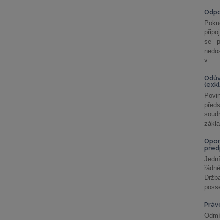
Odp
Poku
připo
se p
nedo
v...
Odův
(exk
Povin
před
soudn
zákla
Opom
před
Jední
řádné
Držba
posse
Práv
Odmít