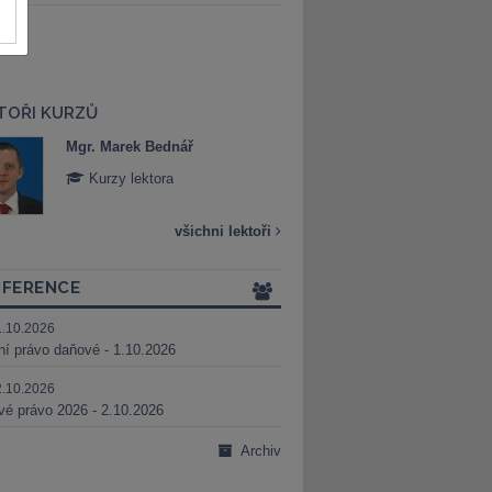
TOŘI KURZŮ
Mgr. Marek Bednář
Mgr. Veronika 
Kurzy lektora
Kurzy lektora
všichni lektoři
FERENCE
1.10.2026
ní právo daňové - 1.10.2026
2.10.2026
é právo 2026 - 2.10.2026
Archiv