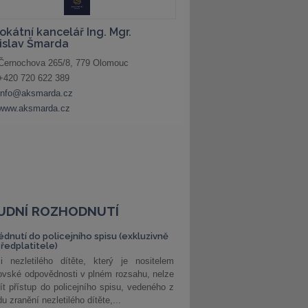
UDNÍ ROZHODNUTÍ
édnutí do policejního spisu (exkluzivně
předplatitele)
i nezletilého dítěte, který je nositelem
ovské odpovědnosti v plném rozsahu, nelze
ít přístup do policejního spisu, vedeného z
u zranění nezletilého dítěte,...