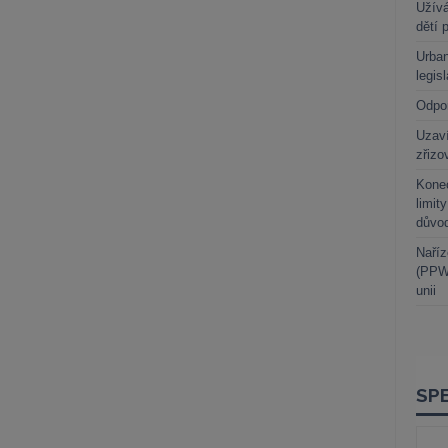
Užívá
dětí 
Urban
legis
Odpo
Uzaví
zřizo
Kone
limit
důvo
Naříz
(PPWR
unii