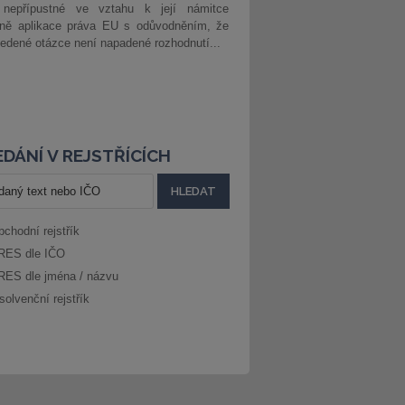
 nepřípustné ve vztahu k její námitce
dně aplikace práva EU s odůvodněním, že
edené otázce není napadené rozhodnutí...
DÁNÍ V REJSTŘÍCÍCH
bchodní rejstřík
RES dle IČO
RES dle jména / názvu
solvenční rejstřík