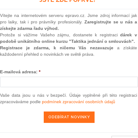
(onli
2
Vítejte na internetovém serveru epravo.cz. Jsme zdroj informací jak
Prakt
pro laiky, tak i pro právníky profesionály.
Zaregistrujte se u nás a
smluv
získejte zdarma řadu výhod.
0
Protože si vážíme Vašeho zájmu, dostanete k registraci
dárek v
Prakt
podobě unikátního online kurzu "Taktika jednání o smlouvách".
judik
ků
(Věc COMP/M.6645 – Mitsubishi Corporation/Mitsubishi
Registrace je zdarma, k ničemu Vás nezavazuje
a získáte
mbia) – Věc, která může být posouzena zjednodušeným
každodenní přehled o novinkách ve světě práva.
ONL
E-mailová adresa:
*
Vnos
20. 7. 2012
valor
soud
Výpo
Vaše data jsou u nás v bezpečí. Údaje vyplněné při této registraci
neom
zpracováváme podle
podmínek zpracování osobních údajů
13 — ZZ v. Komise
Nová 
3 — CK v. Komise
Změn
energ
— ZZ v. Komise
Čern