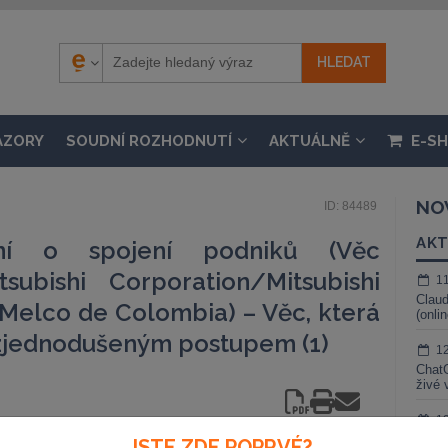
ÁZORY
SOUDNÍ ROZHODNUTÍ
AKTUÁLNĚ
E-S
NO
ID: 84489
AKT
ní o spojení podniků (Věc
ubishi Corporation/Mitsubishi
1
Claud
/Melco de Colombia) – Věc, která
(onli
zjednodušeným postupem (1)
1
ChatG
živé 
1
Gemin
JSTE ZDE POPRVÉ?