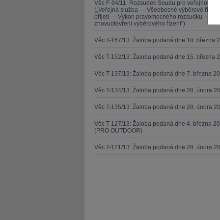
Věc F-94/11: Rozsudek Soudu pro veřejnou sl
(„Veřejná služba — Všeobecné výběrové řízen
přijetí — Výkon pravomocného rozsudku — Zása
znovuotevření výběrového řízení“)
Věc T-167/13: Žaloba podaná dne 18. března 
Věc T-152/13: Žaloba podaná dne 15. března 
JUDr. Tomáš Nielsen
JUDr. Tom
Věc T-137/13: Žaloba podaná dne 7. března 
Kurzy lektora
Kurzy le
Věc T-134/13: Žaloba podaná dne 28. února 20
Věc T-135/13: Žaloba podaná dne 28. února 20
Věc T-127/13: Žaloba podaná dne 4. března 20
(PRO OUTDOOR)
Věc T-121/13: Žaloba podaná dne 28. února 2