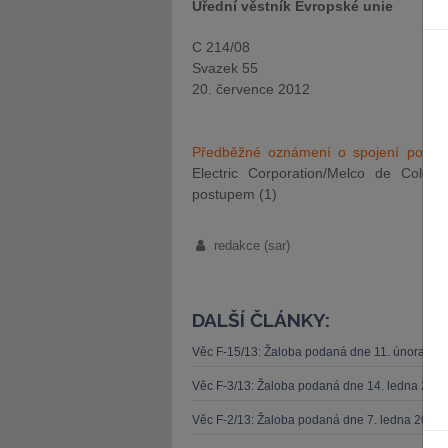
Úřední věstník Evropské unie
C 214/08
Svazek 55
20. července 2012
Předběžné oznámení o spojení podni
Electric Corporation/Melco de Colo
postupem (1)
redakce (sar)
DALŠÍ ČLÁNKY:
Věc F-15/13: Žaloba podaná dne 11. února 20
Věc F-3/13: Žaloba podaná dne 14. ledna 201
Věc F-2/13: Žaloba podaná dne 7. ledna 2013 