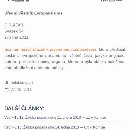
Úřední věstník Evropské unie
C 314E/01
Svazek 54
27.října 2011
Seznam názvů otázek k písemnému zodpovězení,
které předložili
poslanci Evropského parlamentu, včetně čísla, jazyku originálu,
autora, politické skupiny, orgánu, kterému byla otázka položena,
data předložení a tématu otázky
redakce (sar)
27. 10. 2011
DALŠÍ ČLÁNKY:
Věc F-15/13: Žaloba podaná dne 11. února 2013 — ZZ v. Komise
Věc F-3/13: Žaloba podaná dne 14. ledna 2013 — CK v. Komise