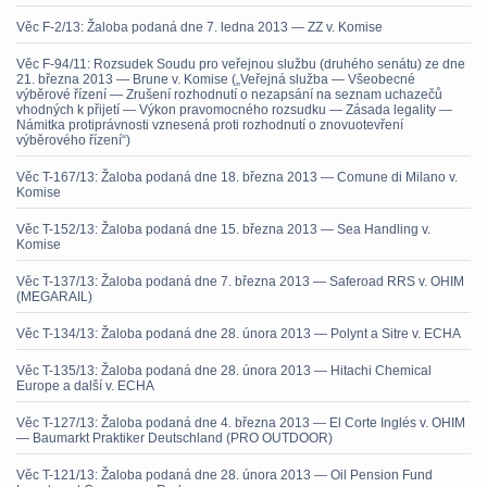
Věc F-2/13: Žaloba podaná dne 7. ledna 2013 — ZZ v. Komise
Věc F-94/11: Rozsudek Soudu pro veřejnou službu (druhého senátu) ze dne
21. března 2013 — Brune v. Komise („Veřejná služba — Všeobecné
výběrové řízení — Zrušení rozhodnutí o nezapsání na seznam uchazečů
vhodných k přijetí — Výkon pravomocného rozsudku — Zásada legality —
Námitka protiprávnosti vznesená proti rozhodnutí o znovuotevření
výběrového řízení“)
Věc T-167/13: Žaloba podaná dne 18. března 2013 — Comune di Milano v.
Komise
Věc T-152/13: Žaloba podaná dne 15. března 2013 — Sea Handling v.
Komise
Věc T-137/13: Žaloba podaná dne 7. března 2013 — Saferoad RRS v. OHIM
(MEGARAIL)
Věc T-134/13: Žaloba podaná dne 28. února 2013 — Polynt a Sitre v. ECHA
Věc T-135/13: Žaloba podaná dne 28. února 2013 — Hitachi Chemical
Europe a další v. ECHA
Věc T-127/13: Žaloba podaná dne 4. března 2013 — El Corte Inglés v. OHIM
— Baumarkt Praktiker Deutschland (PRO OUTDOOR)
Věc T-121/13: Žaloba podaná dne 28. února 2013 — Oil Pension Fund