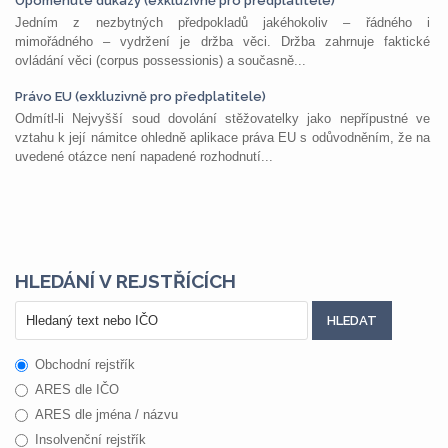
Opomenuté důkazy (exkluzivně pro předplatitele)
Jedním z nezbytných předpokladů jakéhokoliv – řádného i
mimořádného – vydržení je držba věci. Držba zahrnuje faktické
ovládání věci (corpus possessionis) a současně...
Právo EU (exkluzivně pro předplatitele)
Odmítl-li Nejvyšší soud dovolání stěžovatelky jako nepřípustné ve
vztahu k její námitce ohledně aplikace práva EU s odůvodněním, že na
uvedené otázce není napadené rozhodnutí...
HLEDÁNÍ V REJSTŘÍCÍCH
Obchodní rejstřík
ARES dle IČO
ARES dle jména / názvu
Insolvenční rejstřík