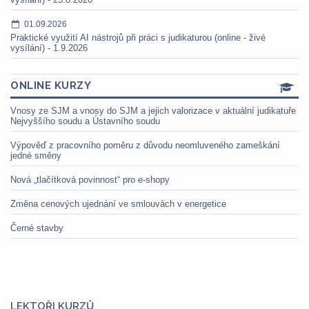
01.09.2026
Praktické využití AI nástrojů při práci s judikaturou (online - živé
vysílání) - 1.9.2026
ONLINE KURZY
Vnosy ze SJM a vnosy do SJM a jejich valorizace v aktuální judikatuře
Nejvyššího soudu a Ústavního soudu
Výpověď z pracovního poměru z důvodu neomluveného zameškání
jedné směny
Nová „tlačítková povinnost“ pro e-shopy
Změna cenových ujednání ve smlouvách v energetice
Černé stavby
LEKTOŘI KURZŮ