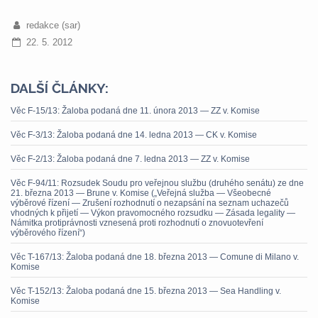
redakce (sar)
22. 5. 2012
DALŠÍ ČLÁNKY:
Věc F-15/13: Žaloba podaná dne 11. února 2013 — ZZ v. Komise
Věc F-3/13: Žaloba podaná dne 14. ledna 2013 — CK v. Komise
Věc F-2/13: Žaloba podaná dne 7. ledna 2013 — ZZ v. Komise
Věc F-94/11: Rozsudek Soudu pro veřejnou službu (druhého senátu) ze dne
21. března 2013 — Brune v. Komise („Veřejná služba — Všeobecné
výběrové řízení — Zrušení rozhodnutí o nezapsání na seznam uchazečů
vhodných k přijetí — Výkon pravomocného rozsudku — Zásada legality —
Námitka protiprávnosti vznesená proti rozhodnutí o znovuotevření
výběrového řízení“)
Věc T-167/13: Žaloba podaná dne 18. března 2013 — Comune di Milano v.
Komise
Věc T-152/13: Žaloba podaná dne 15. března 2013 — Sea Handling v.
Komise