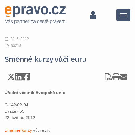
Menu
22. 5. 2012
ID: 83215
Směnné kurzy vůči euru
Úřední věstník Evropské unie
C 142/02-04
Svazek 55
22. května 2012
Směnné kurzy
vůči euru