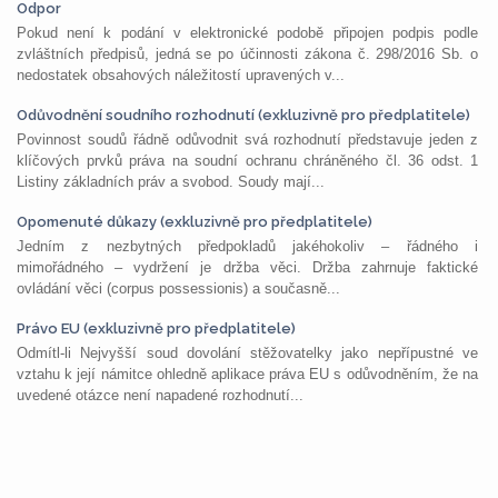
Odpor
Pokud není k podání v elektronické podobě připojen podpis podle
zvláštních předpisů, jedná se po účinnosti zákona č. 298/2016 Sb. o
nedostatek obsahových náležitostí upravených v...
Odůvodnění soudního rozhodnutí (exkluzivně pro předplatitele)
Povinnost soudů řádně odůvodnit svá rozhodnutí představuje jeden z
klíčových prvků práva na soudní ochranu chráněného čl. 36 odst. 1
Listiny základních práv a svobod. Soudy mají...
Opomenuté důkazy (exkluzivně pro předplatitele)
Jedním z nezbytných předpokladů jakéhokoliv – řádného i
mimořádného – vydržení je držba věci. Držba zahrnuje faktické
ovládání věci (corpus possessionis) a současně...
Právo EU (exkluzivně pro předplatitele)
Odmítl-li Nejvyšší soud dovolání stěžovatelky jako nepřípustné ve
vztahu k její námitce ohledně aplikace práva EU s odůvodněním, že na
uvedené otázce není napadené rozhodnutí...