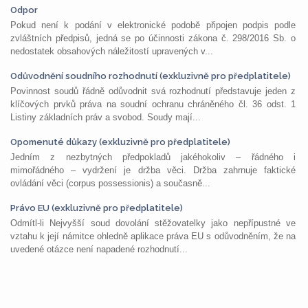
Odpor
Pokud není k podání v elektronické podobě připojen podpis podle
zvláštních předpisů, jedná se po účinnosti zákona č. 298/2016 Sb. o
nedostatek obsahových náležitostí upravených v...
Odůvodnění soudního rozhodnutí (exkluzivně pro předplatitele)
Povinnost soudů řádně odůvodnit svá rozhodnutí představuje jeden z
klíčových prvků práva na soudní ochranu chráněného čl. 36 odst. 1
Listiny základních práv a svobod. Soudy mají...
Opomenuté důkazy (exkluzivně pro předplatitele)
Jedním z nezbytných předpokladů jakéhokoliv – řádného i
mimořádného – vydržení je držba věci. Držba zahrnuje faktické
ovládání věci (corpus possessionis) a současně...
Právo EU (exkluzivně pro předplatitele)
Odmítl-li Nejvyšší soud dovolání stěžovatelky jako nepřípustné ve
vztahu k její námitce ohledně aplikace práva EU s odůvodněním, že na
uvedené otázce není napadené rozhodnutí...