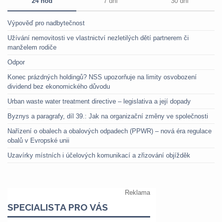
24 hod
7 dní
30 dní
Výpověď pro nadbytečnost
Užívání nemovitosti ve vlastnictví nezletilých dětí partnerem či
manželem rodiče
Odpor
Konec prázdných holdingů? NSS upozorňuje na limity osvobození
dividend bez ekonomického důvodu
Urban waste water treatment directive – legislativa a její dopady
Byznys a paragrafy, díl 39.: Jak na organizační změny ve společnosti
Nařízení o obalech a obalových odpadech (PPWR) – nová éra regulace
obalů v Evropské unii
Uzavírky místních i účelových komunikací a zřizování objížděk