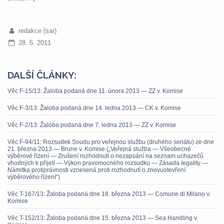
redakce (sar)
28. 5. 2011
DALŠÍ ČLÁNKY:
Věc F-15/13: Žaloba podaná dne 11. února 2013 — ZZ v. Komise
Věc F-3/13: Žaloba podaná dne 14. ledna 2013 — CK v. Komise
Věc F-2/13: Žaloba podaná dne 7. ledna 2013 — ZZ v. Komise
Věc F-94/11: Rozsudek Soudu pro veřejnou službu (druhého senátu) ze dne
21. března 2013 — Brune v. Komise („Veřejná služba — Všeobecné
výběrové řízení — Zrušení rozhodnutí o nezapsání na seznam uchazečů
vhodných k přijetí — Výkon pravomocného rozsudku — Zásada legality —
Námitka protiprávnosti vznesená proti rozhodnutí o znovuotevření
výběrového řízení“)
Věc T-167/13: Žaloba podaná dne 18. března 2013 — Comune di Milano v.
Komise
Věc T-152/13: Žaloba podaná dne 15. března 2013 — Sea Handling v.