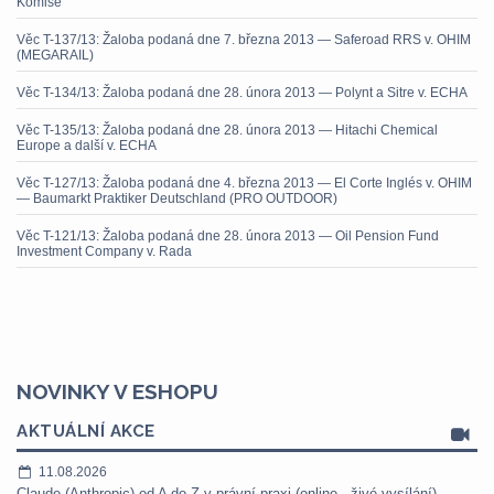
Komise
Věc T-137/13: Žaloba podaná dne 7. března 2013 — Saferoad RRS v. OHIM
(MEGARAIL)
Věc T-134/13: Žaloba podaná dne 28. února 2013 — Polynt a Sitre v. ECHA
Věc T-135/13: Žaloba podaná dne 28. února 2013 — Hitachi Chemical
Europe a další v. ECHA
Věc T-127/13: Žaloba podaná dne 4. března 2013 — El Corte Inglés v. OHIM
— Baumarkt Praktiker Deutschland (PRO OUTDOOR)
Věc T-121/13: Žaloba podaná dne 28. února 2013 — Oil Pension Fund
Investment Company v. Rada
NOVINKY V ESHOPU
AKTUÁLNÍ AKCE
11.08.2026
Claude (Anthropic) od A do Z v právní praxi (online - živé vysílání) -