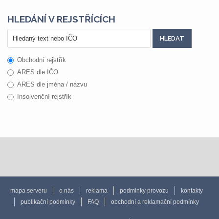
HLEDÁNÍ V REJSTŘÍCÍCH
Obchodní rejstřík
ARES dle IČO
ARES dle jména / názvu
Insolvenční rejstřík
mapa serveru
o nás
reklama
podmínky provozu
kontakty
publikační podmínky
FAQ
obchodní a reklamační podmínky