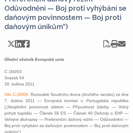
Odůvodnění — Boj proti vyhýbání se
daňovým povinnostem — Boj proti
daňovým únikům“)
Úřední věstník Evropské unie
C 160/03
Svazek 54
28. května 2011
Věc C-20/09:
Rozsudek Soudního dvora (druhého senátu) ze dne
7. dubna 2011 — Evropská komise v. Portugalská republika
(„Nesplnění povinnosti státem — Přípustnost žaloby — Volný
pohyb kapitálu — Článek 56 ES — Článek 40 Dohody o EHP —
Veřejné dluhopisy — Preferenční daňový režim — Odůvodnění —
Boj proti vyhýbání se daňovým povinnostem — Boj proti daňovým
únikům“)