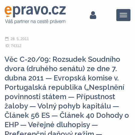
Menu
28. 5. 2011
ID: 74312
Věc C-20/09: Rozsudek Soudního
dvora (druhého senátu) ze dne 7.
dubna 2011 — Evropská komise v.
Portugalská republika („Nesplnění
povinnosti státem — Přípustnost
žaloby — Volný pohyb kapitálu —
Článek 56 ES — Článek 40 Dohody o
EHP — Veřejné dluhopisy —
Preferenční daňový režim —