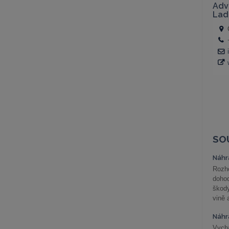
SO
Náhr
Rozho
doho
škod
vině 
Náhr
Vychá