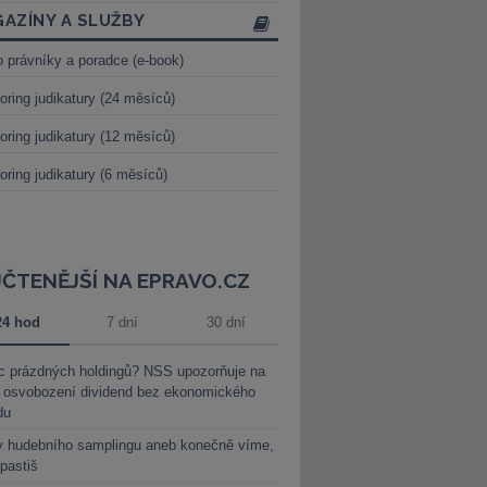
AZÍNY A SLUŽBY
o právníky a poradce (e-book)
oring judikatury (24 měsíců)
oring judikatury (12 měsíců)
oring judikatury (6 měsíců)
JČTENĚJŠÍ NA EPRAVO.CZ
24 hod
7 dní
30 dní
c prázdných holdingů? NSS upozorňuje na
y osvobození dividend bez ekonomického
du
y hudebního samplingu aneb konečně víme,
 pastiš