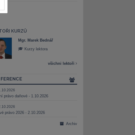
TOŘI KURZŮ
Mgr. Marek Bednář
Mgr. Veronika 
Kurzy lektora
Kurzy lektora
všichni lektoři
FERENCE
1.10.2026
ní právo daňové - 1.10.2026
2.10.2026
é právo 2026 - 2.10.2026
Archiv