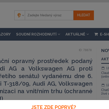
ÁZORY
SOUDNÍ ROZHODNUTÍ
AKTUÁLNĚ
E-S
NO
ID: 78878
AKT
ační opravný prostředek podaný
udi AG a Volkswagen AG proti
1
Claud
třetího senátu) vydanému dne 6.
(onli
i T-318/09, Audi AG, Volkswagen
1
izaci na vnitřním trhu (ochranné
ChatG
živé 
M)
1
JSTE ZDE POPRVÉ?
Gemin