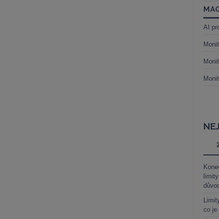
MAG
AI pr
Monit
Monit
Monit
NE
Kone
limit
důvo
Limit
co je