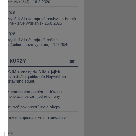
ne - živé vysílání) - 18.8.2026
5.08.2026
ické využití AI nástrojů při analýze a tvorbě
 (online - živé vysílání) - 25.8.2026
1.09.2026
ické využití AI nástrojů při práci s
aturou (online - živé vysílání) - 1.9.2026
INE KURZY
y ze SJM a vnosy do SJM a jejich
izace v aktuální judikatuře Nejvyššího
u a Ústavního soudu
věď z pracovního poměru z důvodu
luveného zameškání jedné směny
„tlačítková povinnost“ pro e-shopy
a cenových ujednání ve smlouvách v
etice
é stavby