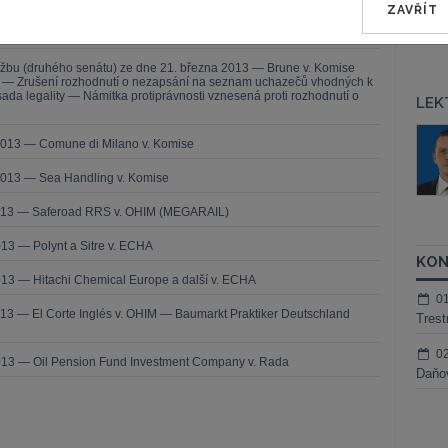
3 — CK v. Komise
ZAVŘÍT
— ZZ v. Komise
užbu (druhého senátu) ze dne 21. března 2013 — Brune v. Komise
í — Zrušení rozhodnutí o nezapsání na seznam uchazečů vhodných k
da legality — Námitka protiprávnosti vznesená proti rozhodnutí o
LEK
áš Sokol
JUDr. Martin Maisner, Ph.D.,
2013 — Comune di Milano v. Komise
MCIArb
ktora
2013 — Sea Handling v. Komise
Kurzy lektora
2013 — Saferoad RRS v. OHIM (MEGARAIL)
13 — Polynt a Sitre v. ECHA
KON
13 — Hitachi Chemical Europe a další v. ECHA
0
13 — El Corte Inglés v. OHIM — Baumarkt Praktiker Deutschland
Trest
0
013 — Oil Pension Fund Investment Company v. Rada
Daňov