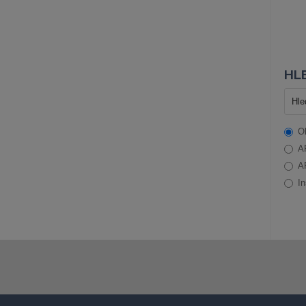
HLE
O
A
A
In