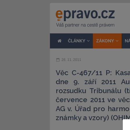
ČLÁNKY
ZÁKONY
N
26. 11. 2011
Věc C-467/11 P: Kas
dne 9. září 2011 A
rozsudku Tribunálu (
července 2011 ve věc
AG v. Úřad pro harmon
známky a vzory) (OHI