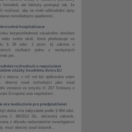
 formálně, ale fakticky postupují tak, že
učí možnost, aby se mohl odškodnění újmy
obené mimořádnými opatřeními...
brovolná hospitalizace
ínku bezprostřednosti závažného ohrožení
 nebo svého okolí, která představuje ve
lu § 38 odst. 1 písm. b) zákona o
votních službách jednu z nezbytných
nek pro...
odnění rozhodnutí o nepoložení
běžné otázky Soudnímu dvoru EU
 v otázce, v níž má být aplikováno unijní
o, obecný soud rozhodující jako soud
dní instance ve smyslu čl. 267 Smlouvy o
vání Evropské unie nepoložení...
 víra (exkluzivně pro předplatitele)
 být dobrá víra nabyvatele podle § 984 odst.
kona č. 89/2012 Sb., občanský zákoník,
cena z důvodu nedostatečné investigativní
ity, musí obecný soud ústavně...