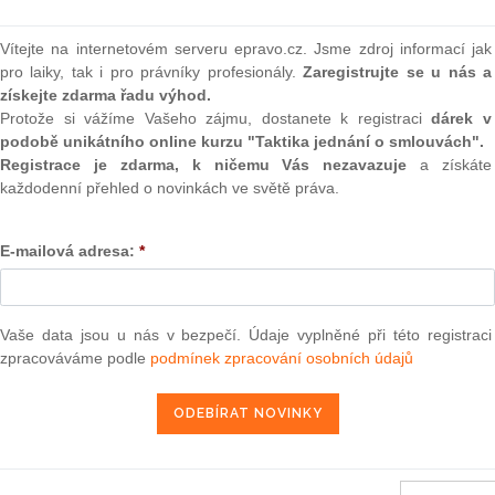
(onli
2
Vítejte na internetovém serveru epravo.cz. Jsme zdroj informací jak
Prakt
pro laiky, tak i pro právníky profesionály.
Zaregistrujte se u nás a
smluv
získejte zdarma řadu výhod.
Protože si vážíme Vašeho zájmu, dostanete k registraci
dárek v
0
podobě unikátního online kurzu "Taktika jednání o smlouvách".
Prakt
judik
Registrace je zdarma, k ničemu Vás nezavazuje
a získáte
každodenní přehled o novinkách ve světě práva.
ONL
tředek podaný dne 9. září 2011 Audi AG a Volkswagen AG
E-mailová adresa:
*
átu) vydanému dne 6. července 2011 ve věci T-318/09, Audi
Vnos
valor
aci na vnitřním trhu (ochranné známky a vzory) (OHIM)
soud
Vaše data jsou u nás v bezpečí. Údaje vyplněné při této registraci
Výpo
26. 11. 2011
neom
zpracováváme podle
podmínek zpracování osobních údajů
Nová 
Změn
energ
13 — ZZ v. Komise
Čern