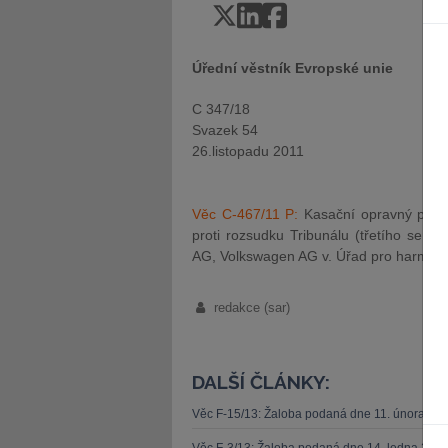
Úřední věstník Evropské unie
C 347/18
Svazek 54
26.listopadu 2011
Věc C-467/11 P:
Kasační opravný pros
proti rozsudku Tribunálu (třetího sen
AG, Volkswagen AG v. Úřad pro harmoniz
redakce (sar)
DALŠÍ ČLÁNKY:
Věc F-15/13: Žaloba podaná dne 11. února 20