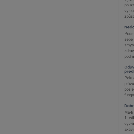
pouze
vylo
způs
Nedo
Podm
sebe
smys
zdra
podmí
Odův
před
Pokud
práv
posle
fungo
Dobrá
Má-li
1 zá
vyvrá
aktiv