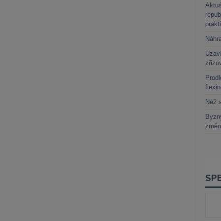
Aktuá
repub
prakt
Náhr
Uzaví
zřizo
Prodl
flexi
Než s
Byzny
změn