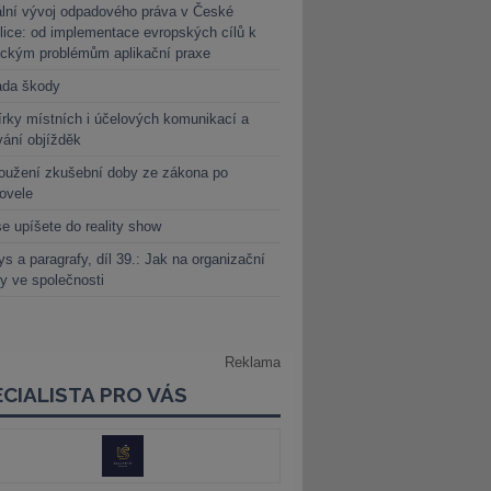
lní vývoj odpadového práva v České
lice: od implementace evropských cílů k
ickým problémům aplikační praxe
ada škody
rky místních i účelových komunikací a
vání objížděk
oužení zkušební doby ze zákona po
novele
e upíšete do reality show
s a paragrafy, díl 39.: Jak na organizační
y ve společnosti