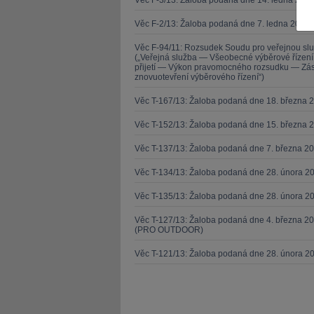
Věc F-3/13: Žaloba podaná dne 14. ledna 201
Věc F-2/13: Žaloba podaná dne 7. ledna 2013 
Věc F-94/11: Rozsudek Soudu pro veřejnou sl
(„Veřejná služba — Všeobecné výběrové řízen
přijetí — Výkon pravomocného rozsudku — Zása
znovuotevření výběrového řízení“)
JUDr. Tomáš Nielsen
JUDr. Tom
Věc T-167/13: Žaloba podaná dne 18. března 
Kurzy lektora
Kurzy le
Věc T-152/13: Žaloba podaná dne 15. března 
Věc T-137/13: Žaloba podaná dne 7. března 
Věc T-134/13: Žaloba podaná dne 28. února 20
Věc T-135/13: Žaloba podaná dne 28. února 20
Věc T-127/13: Žaloba podaná dne 4. března 20
(PRO OUTDOOR)
Věc T-121/13: Žaloba podaná dne 28. února 2