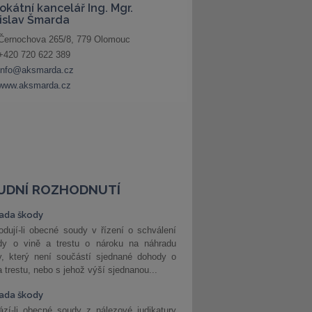
UDNÍ ROZHODNUTÍ
ada škody
dují-li obecné soudy v řízení o schválení
dy o vině a trestu o nároku na náhradu
y, který není součástí sjednané dohody o
a trestu, nebo s jehož výší sjednanou...
ada škody
zí-li obecné soudy z nálezové judikatury